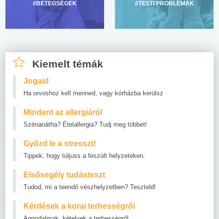
#BETEGSÉGEK
#TESTI PROBLÉMÁK
Kiemelt témák
Jogaid
Ha orvoshoz kell menned, vagy kórházba kerülsz
Mindent az allergiáról
Szénanátha? Ételallergia? Tudj meg többet!
Győzd le a stresszt!
Tippek, hogy túljuss a feszült helyzeteken.
Elsősegély tudásteszt
Tudod, mi a teendő vészhelyzetben? Teszteld!
Kérdések a korai terhességről
Aggodalmak, kételyek a terhességről