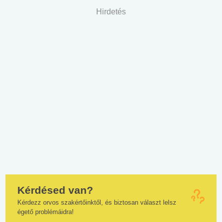
Hirdetés
Kérdésed van?
Kérdezz orvos szakértőinktől, és biztosan választ lelsz
égető problémáidra!