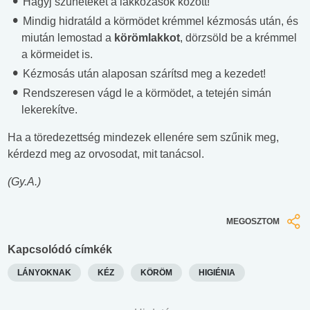
Hagyj szüneteket a lakkozások között!
Mindig hidratáld a körmödet krémmel kézmosás után, és
miután lemostad a
körömlakkot
, dörzsöld be a krémmel
a körmeidet is.
Kézmosás után alaposan szárítsd meg a kezedet!
Rendszeresen vágd le a körmödet, a tetején simán
lekerekítve.
Ha a töredezettség mindezek ellenére sem szűnik meg,
kérdezd meg az orvosodat, mit tanácsol.
(Gy.A.)
MEGOSZTOM
Kapcsolódó címkék
LÁNYOKNAK
KÉZ
KÖRÖM
HIGIÉNIA