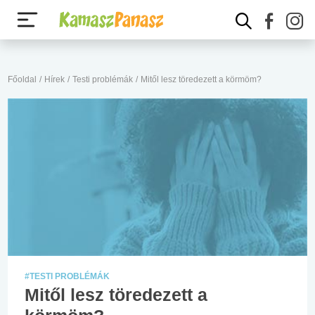
Főoldal
/
Hírek
/
Testi problémák
/
Mitől lesz töredezett a körmöm?
#TESTI PROBLÉMÁK
Mitől lesz töredezett a