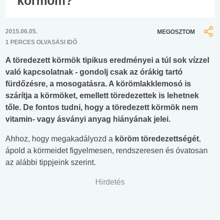
körmöm?
2015.06.05.
MEGOSZTOM
1 PERCES OLVASÁSI IDŐ
A töredezett körmök tipikus eredményei a túl sok vízzel
való kapcsolatnak - gondolj csak az órákig tartó
fürdőzésre, a mosogatásra. A körömlakklemosó is
szárítja a körmöket, emellett töredezettek is lehetnek
tőle. De fontos tudni, hogy a töredezett körmök nem
vitamin- vagy ásványi anyag hiányának jelei.
Ahhoz, hogy megakadályozd a
köröm
töredezettségét
,
ápold a körmeidet figyelmesen, rendszeresen és óvatosan
az alábbi tippjeink szerint.
Hirdetés