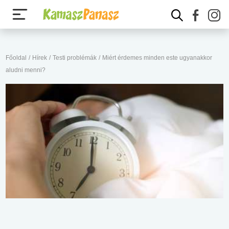
Főoldal
/
Hírek
/
Testi problémák
/
Miért érdemes minden este ugyanakkor
aludni menni?