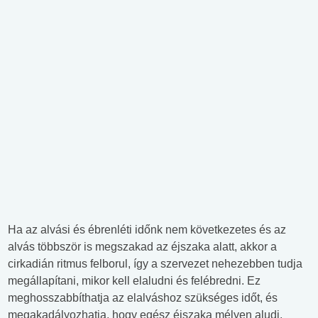
Ha az alvási és ébrenléti időnk nem következetes és az
alvás többször is megszakad az éjszaka alatt, akkor a
cirkadián ritmus felborul, így a szervezet nehezebben tudja
megállapítani, mikor kell elaludni és felébredni. Ez
meghosszabbíthatja az elalváshoz szükséges időt, és
megakadályozhatja, hogy egész éjszaka mélyen aludj.