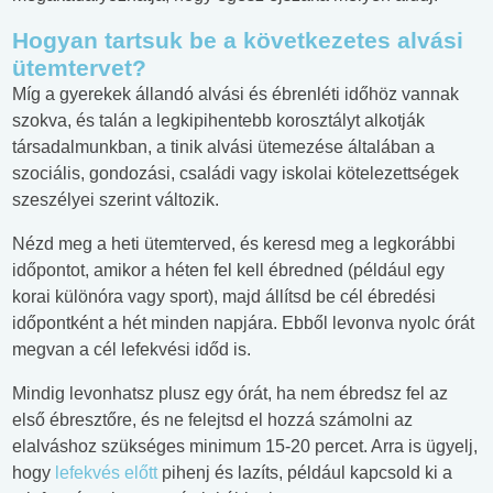
Hogyan tartsuk be a következetes alvási
ütemtervet?
Míg a gyerekek állandó alvási és ébrenléti időhöz vannak
szokva, és talán a legkipihentebb korosztályt alkotják
társadalmunkban, a tinik alvási ütemezése általában a
szociális, gondozási, családi vagy iskolai kötelezettségek
szeszélyei szerint változik.
Nézd meg a heti ütemterved, és keresd meg a legkorábbi
időpontot, amikor a héten fel kell ébredned (például egy
korai különóra vagy sport), majd állítsd be cél ébredési
időpontként a hét minden napjára. Ebből levonva nyolc órát
megvan a cél lefekvési időd is.
Mindig levonhatsz plusz egy órát, ha nem ébredsz fel az
első ébresztőre, és ne felejtsd el hozzá számolni az
elalváshoz szükséges minimum 15-20 percet. Arra is ügyelj,
hogy
lefekvés előtt
pihenj és lazíts, például kapcsold ki a