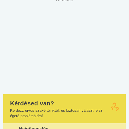
Kérdésed van?
Kérdezz orvos szakértőinktől, és biztosan választ lelsz
égető problémáidra!
Hajnövesztés