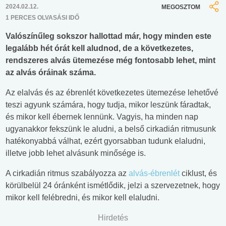
2024.02.12.
MEGOSZTOM
1 PERCES OLVASÁSI IDŐ
Valószínűleg sokszor hallottad már, hogy minden este
legalább hét órát kell aludnod, de a következetes,
rendszeres alvás ütemezése még fontosabb lehet, mint
az alvás óráinak száma.
Az elalvás és az ébrenlét következetes ütemezése lehetővé
teszi agyunk számára, hogy tudja, mikor leszünk fáradtak,
és mikor kell ébernek lennünk. Vagyis, ha minden nap
ugyanakkor fekszünk le aludni, a belső cirkadián ritmusunk
hatékonyabbá válhat, ezért gyorsabban tudunk elaludni,
illetve jobb lehet alvásunk minősége is.
A cirkadián ritmus szabályozza az
alvás-ébrenlét
ciklust, és
körülbelül 24 óránként ismétlődik, jelzi a szervezetnek, hogy
mikor kell felébredni, és mikor kell elaludni.
Hirdetés