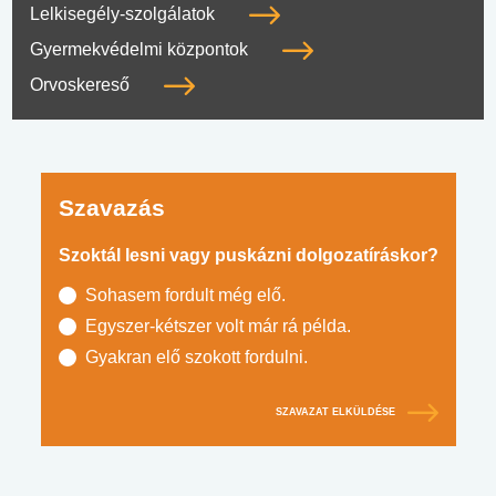
Lelkisegély-szolgálatok
Gyermekvédelmi központok
Orvoskereső
Szavazás
Szoktál lesni vagy puskázni dolgozatíráskor?
Sohasem fordult még elő.
Egyszer-kétszer volt már rá példa.
Gyakran elő szokott fordulni.
SZAVAZAT ELKÜLDÉSE