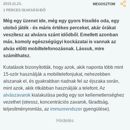
2015.11.23.
MEGOSZTOM
1 PERCES OLVASÁSI IDŐ
Még egy üzenet ide, még egy gyors frissítés oda, egy
utolsó játék - és máris értékes perceket, akár órákat
veszítesz az alvásra szánt idődből. Emellett azonban
más, komoly egészségügyi kockázatai is vannak az
alvás előtti mobiltelefonozásnak. Lássuk, mire
számíthatsz.
Kutatások bizonyították, hogy azok, akik naponta több mint
15-ször használják a mobiltelefonjukat, nehezebben
alszanak el, és gyakrabban riadnak fel az éjszaka során,
mint azok, akik ritkábban használják a telefont. Az
alvászavarok
kialakulása pedig egy sor kellemetlenséghez
vezethet (stressz, koncentrációs zavarok, fáradtság,
teljesítményromlás, az
immunrendszer
gyengülése).
Hirdetés