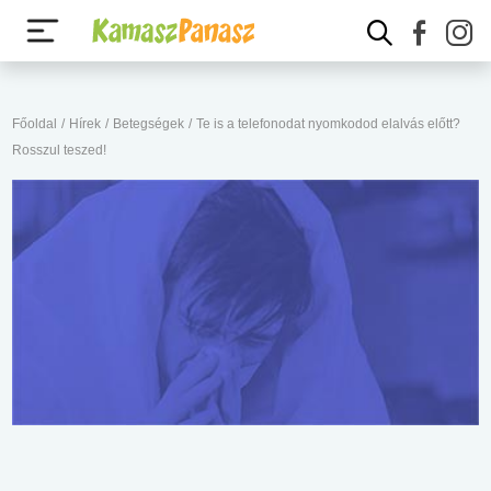
Főoldal
/
Hírek
/
Betegségek
/
Te is a telefonodat nyomkodod elalvás előtt?
Rosszul teszed!