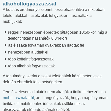
alkoholfogyasztással
A kutatás eredménye szerint - összehasonlítva a ritkábban
telefonálókkal - azok, akik túl gyakran használták a
mobiljukat:
reggel nehezebben ébredtek (átlagosan 10:50-kor, míg a
telefont ritkán használók 8:34-kor)
az éjszaka folyamán gyakrabban riadtak fel
nehezebben aludtak el
több koffeint fogyasztottak
több alkoholt fogyasztottak
A tanulmány szerint a sokat telefonálók közül heten csak
délután ébredtek fel a hétvégeken.
Természetesen a kutatók nem akarják a tiniket lebeszélni a
mobilhasználatról
, ám hangsúlyozzák, hogy a nap folyamán
beiktatott mobilmentes időszakok csökkentik az
alvászavarok előfordulásának esélyét.