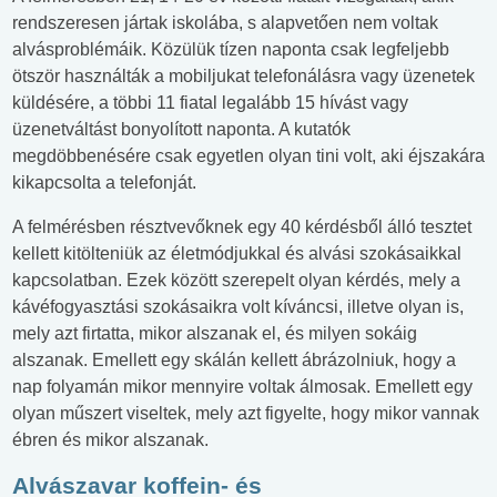
rendszeresen jártak iskolába, s alapvetően nem voltak
alvásproblémáik. Közülük tízen naponta csak legfeljebb
ötször használták a mobiljukat telefonálásra vagy üzenetek
küldésére, a többi 11 fiatal legalább 15 hívást vagy
üzenetváltást bonyolított naponta. A kutatók
megdöbbenésére csak egyetlen olyan tini volt, aki éjszakára
kikapcsolta a telefonját.
A felmérésben résztvevőknek egy 40 kérdésből álló tesztet
kellett kitölteniük az életmódjukkal és alvási szokásaikkal
kapcsolatban. Ezek között szerepelt olyan kérdés, mely a
kávéfogyasztási szokásaikra volt kíváncsi, illetve olyan is,
mely azt firtatta, mikor alszanak el, és milyen sokáig
alszanak. Emellett egy skálán kellett ábrázolniuk, hogy a
nap folyamán mikor mennyire voltak álmosak. Emellett egy
olyan műszert viseltek, mely azt figyelte, hogy mikor vannak
ébren és mikor alszanak.
Alvászavar koffein- és