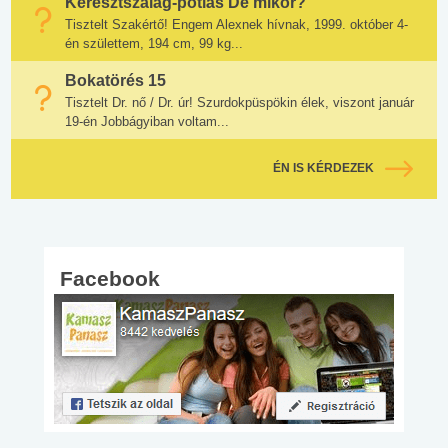
Keresztszalag-pótlás De mikor?
Tisztelt Szakértő! Engem Alexnek hívnak, 1999. október 4-
én születtem, 194 cm, 99 kg...
Bokatörés 15
Tisztelt Dr. nő / Dr. úr! Szurdokpüspökin élek, viszont január
19-én Jobbágyiban voltam...
ÉN IS KÉRDEZEK
Facebook