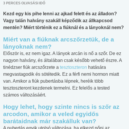
3 PERCES OLVASÁSI IDŐ
Kezd egy kis pihe lenni az ajkad felett és az álladon?
Vagy talán halvány szakáll képződik az állkapcsod
mentén? Miért történik ez a fiúknál és a lányoknál nem?
Miért van a fiúknak arcszőrzetük, de a
lányoknak nem?
Először is, ez nem igaz. A lányok arcán is nő a szőr. De ez
nagyon halvány, és általában csak később vehető észre. A
tinédzser fiúk arcszőrzete a
tesztoszteron
hatására
megvastagodik és sötétedik. Ez a férfi nemi hormon miatt
van. Amikor a fiúk pubertásba lépnek, heréik több
tesztoszteront kezdenek termelni. Ez felelős a tested
számos változásáért.
Hogy lehet, hogy szinte nincs is szőr az
arcodon, amikor a veled egyidős
barátaidnak már szakálluk van?
A pubertás egyik utolsó változása, ha elkezd nőni az