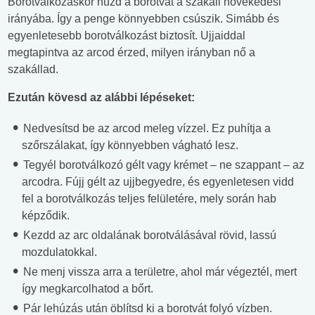
Borotválkozáskor húzd a borotvát a szakáll növekedési
irányába. Így a penge könnyebben csúszik. Simább és
egyenletesebb borotválkozást biztosít. Ujjaiddal
megtapintva az arcod érzed, milyen irányban nő a
szakállad.
Ezután kövesd az alábbi lépéseket:
Nedvesítsd be az arcod meleg vízzel. Ez puhítja a
szőrszálakat, így könnyebben vágható lesz.
Tegyél borotválkozó gélt vagy krémet – ne szappant – az
arcodra. Fújj gélt az ujjbegyedre, és egyenletesen vidd
fel a borotválkozás teljes felületére, mely során hab
képződik.
Kezdd az arc oldalának borotválásával rövid, lassú
mozdulatokkal.
Ne menj vissza arra a területre, ahol már végeztél, mert
így megkarcolhatod a bőrt.
Pár lehúzás után öblítsd ki a borotvát folyó vízben.