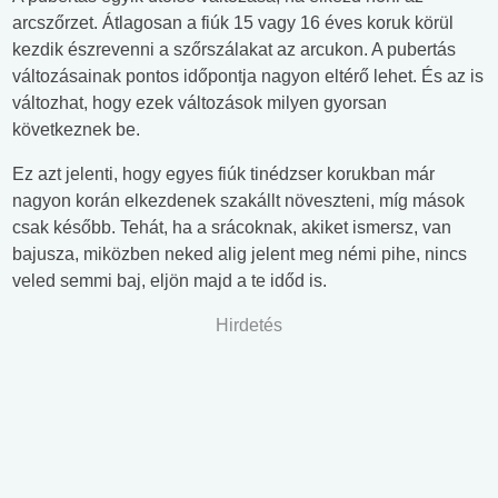
arcszőrzet. Átlagosan a fiúk 15 vagy 16 éves koruk körül
kezdik észrevenni a szőrszálakat az arcukon. A pubertás
változásainak pontos időpontja nagyon eltérő lehet. És az is
változhat, hogy ezek változások milyen gyorsan
következnek be.
Ez azt jelenti, hogy egyes fiúk tinédzser korukban már
nagyon korán elkezdenek szakállt növeszteni, míg mások
csak később. Tehát, ha a srácoknak, akiket ismersz, van
bajusza, miközben neked alig jelent meg némi pihe, nincs
veled semmi baj, eljön majd a te időd is.
Hirdetés