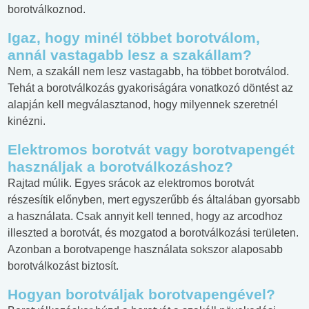
borotválkoznod.
Igaz, hogy minél többet borotválom,
annál vastagabb lesz a szakállam?
Nem, a szakáll nem lesz vastagabb, ha többet borotválod.
Tehát a borotválkozás gyakoriságára vonatkozó döntést az
alapján kell megválasztanod, hogy milyennek szeretnél
kinézni.
Elektromos borotvát vagy borotvapengét
használjak a borotválkozáshoz?
Rajtad múlik. Egyes srácok az elektromos borotvát
részesítik előnyben, mert egyszerűbb és általában gyorsabb
a használata. Csak annyit kell tenned, hogy az arcodhoz
illeszted a borotvát, és mozgatod a borotválkozási területen.
Azonban a borotvapenge használata sokszor alaposabb
borotválkozást biztosít.
Hogyan borotváljak borotvapengével?