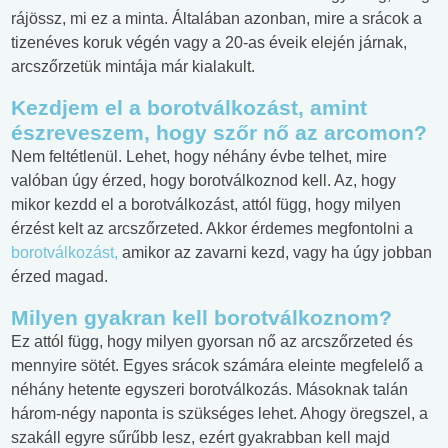
rájössz, mi ez a minta. Általában azonban, mire a srácok a
tizenéves koruk végén vagy a 20-as éveik elején járnak,
arcszőrzetük mintája már kialakult.
Kezdjem el a borotválkozást, amint
észreveszem, hogy szőr nő az arcomon?
Nem feltétlenül. Lehet, hogy néhány évbe telhet, mire
valóban úgy érzed, hogy borotválkoznod kell. Az, hogy
mikor kezdd el a borotválkozást, attól függ, hogy milyen
érzést kelt az arcszőrzeted. Akkor érdemes megfontolni a
borotválkozást,
amikor az zavarni kezd, vagy ha úgy jobban
érzed magad.
Milyen gyakran kell borotválkoznom?
Ez attól függ, hogy milyen gyorsan nő az arcszőrzeted és
mennyire sötét. Egyes srácok számára eleinte megfelelő a
néhány hetente egyszeri borotválkozás. Másoknak talán
három-négy naponta is szükséges lehet. Ahogy öregszel, a
szakáll egyre sűrűbb lesz, ezért gyakrabban kell majd