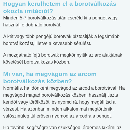
Hogyan kerülhetem el a borotválkozás
okozta irritációt?
Minden 5-7 borotválkozás után cseréld ki a pengét vagy
használj eldobható borotvát.
A két vagy több pengéjű borotvák biztosítják a legsimább
borotválkozást, illetve a kevesebb sérülést.
A mozgatható fejű borotvák megkönnyítik az arc alakjának
követését borotválkozás közben.
Mi van, ha megvágom az arcom
borotválkozás közben?
Normális, ha időnként megvágod az arcod a borotvával. Ha
megvágod magad borotválkozás közben, használj tiszta
kendőt vagy törölközőt, és nyomd rá, hogy megállítsd a
vérzést. Ha azonban minden alkalommal megtörténik,
valószínűleg túl erősen nyomod az arcodra a pengét.
Ha további segítségre van szükséged, érdemes kikérni az