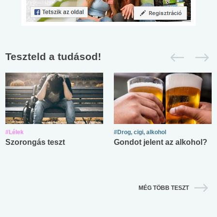
Teszteld a tudásod!
#Lélek
#Drog, cigi, alkohol
Szorongás teszt
Gondot jelent az alkohol?
MÉG TÖBB TESZT