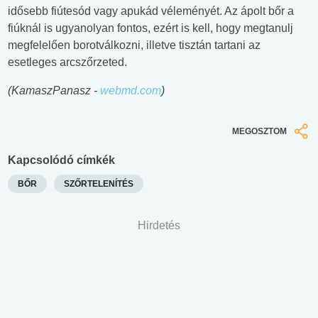
idősebb fiútesód vagy apukád véleményét. Az ápolt bőr a
fiúknál is ugyanolyan fontos, ezért is kell, hogy megtanulj
megfelelően borotválkozni, illetve tisztán tartani az
esetleges arcszőrzeted.
(KamaszPanasz -
webmd.com
)
MEGOSZTOM
Kapcsolódó címkék
BŐR
SZŐRTELENÍTÉS
Hirdetés