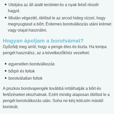
Utoljára az áll alatti területet és a nyak felső részét
hagyd.
Miután végeztél, öblítsd le az arcod hideg vízzel, hogy
megnyugtasd a bőrt. Érdemes borotválkozás utáni krémet
vagy olajat használni.
Hogyan ápoljam a borotvámat?
Győződj meg arról, hogy a penge éles és tiszta. Ha tompa
pengét használsz, az a következőkhöz vezethet:
egyenetlen borotválkozás
bőrpír és foltok
borotválatlan foltok
A piszkos borotvapengék továbbá irritálhatják a bőrt és
fertőzéseket okozhatnak. Ezért mindig alaposan öblítsd le a
pengét borotválkozás után. Soha ne kérj kölcsön mástól
borotvát.