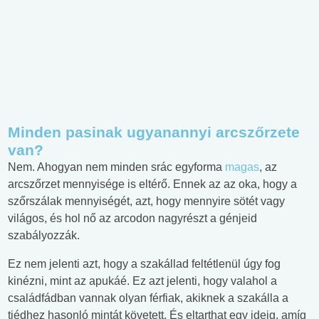
Minden pasinak ugyanannyi arcszőrzete
van?
Nem. Ahogyan nem minden srác egyforma
magas
, az
arcszőrzet mennyisége is eltérő. Ennek az az oka, hogy a
szőrszálak mennyiségét, azt, hogy mennyire sötét vagy
világos, és hol nő az arcodon nagyrészt a génjeid
szabályozzák.
Ez nem jelenti azt, hogy a szakállad feltétlenül úgy fog
kinézni, mint az apukáé. Ez azt jelenti, hogy valahol a
családfádban vannak olyan férfiak, akiknek a szakálla a
tiédhez hasonló mintát követett. És eltarthat egy ideig, amíg