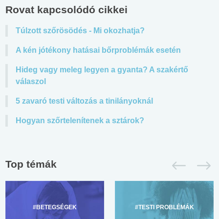
Rovat kapcsolódó cikkei
Túlzott szőrösödés - Mi okozhatja?
A kén jótékony hatásai bőrproblémák esetén
Hideg vagy meleg legyen a gyanta? A szakértő
válaszol
5 zavaró testi változás a tinilányoknál
Hogyan szőrtelenítenek a sztárok?
Top témák
#BETEGSÉGEK
#TESTI PROBLÉMÁK