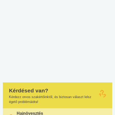
Kérdésed van?
Kérdezz orvos szakértőinktől, és biztosan választ lelsz
égető problémáidra!
Hajnövesztés