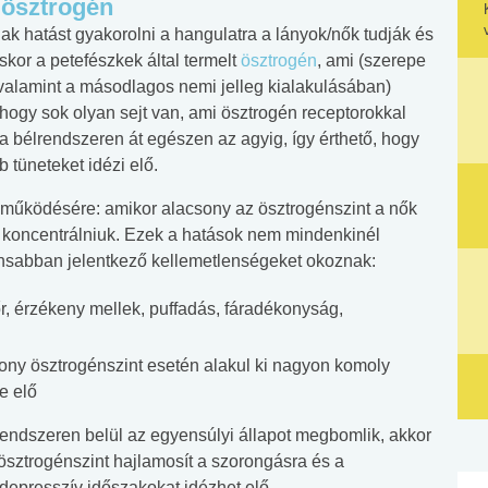
 ösztrogén
k hatást gyakorolni a hangulatra a lányok/nők tudják és
skor a petefészkek által termelt
ösztrogén
, ami (szerepe
alamint a másodlagos nemi jelleg kialakulásában)
 hogy sok olyan sejt van, ami ösztrogén receptorokkal
 a bélrendszeren át egészen az agyig, így érthető, hogy
 tüneteket idézi elő.
 működésére: amikor alacsony az ösztrogénszint a nők
koncentrálniuk. Ezek a hatások nem mindenkinél
nsabban jelentkező kellemetlenségeket okoznak:
őr, érzékeny mellek, puffadás, fáradékonyság,
sony ösztrogénszint esetén alakul ki nagyon komoly
e elő
endszeren belül az egyensúlyi állapot megbomlik, akkor
ösztrogénszint hajlamosít a szorongásra és a
depresszív időszakokat idézhet elő.