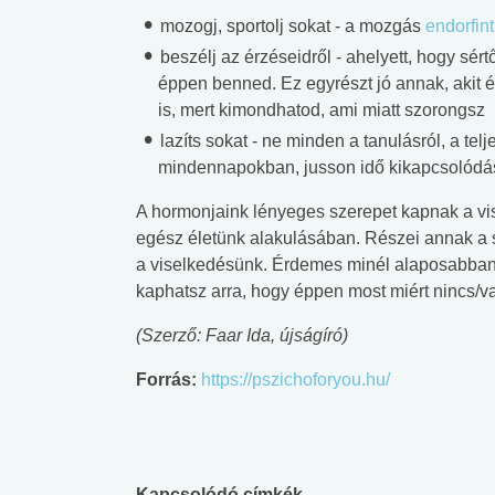
mozogj, sportolj sokat - a mozgás
endorfint
beszélj az érzéseidről - ahelyett, hogy sér
éppen benned. Ez egyrészt jó annak, akit 
is, mert kimondhatod, ami miatt szorongsz
lazíts sokat - ne minden a tanulásról, a tel
mindennapokban, jusson idő kikapcsolódás
A hormonjaink lényeges szerepet kapnak a vi
egész életünk alakulásában. Részei annak a s
a viselkedésünk. Érdemes minél alaposabban
kaphatsz arra, hogy éppen most miért nincs/
(Szerző: Faar Ida, újságíró)
Forrás:
https://pszichoforyou.hu/
Kapcsolódó címkék