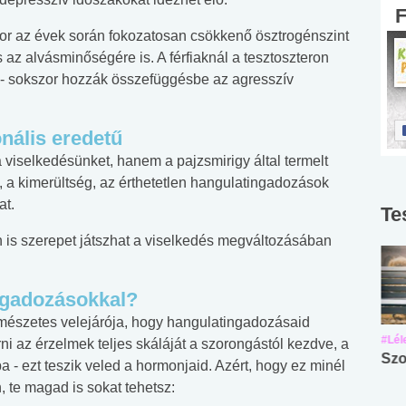
ikor az évek során fokozatosan csökkenő ösztrogénszint
 az alvásminőségére is. A férfiaknál a tesztoszteron
 - sokszor hozzák összefüggésbe az agresszív
nális eredetű
viselkedésünket, hanem a pajzsmirigy által termelt
, a kimerültség, az érthetetlen hangulatingadozások
at.
Te
in is szerepet játszhat a viselkedés megváltozásában
ngadozásokkal?
rmészetes velejárója, hogy hangulatingadozásaid
#Suli, munka
#Suli, munka
#Lél
rni az érzelmek teljes skáláját a szorongástól kezdve, a
Angol középfokú
Internet-függőség
Szo
 - ezt teszik veled a hormonjaid. Azért, hogy ez minél
nyelvvizsga teszt -
teszt
te magad is sokat tehetsz:
No.42