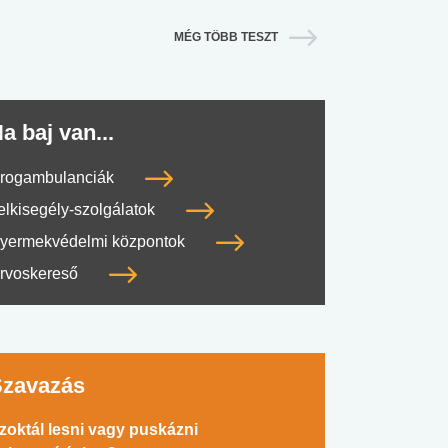
MÉG TÖBB TESZT
a baj van...
rogambulanciák
elkisegély-szolgálatok
yermekvédelmi központok
rvoskereső
Szavazás
zoktál lesni vagy puskázni