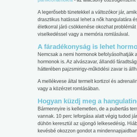
A legerősebb tünetekkel a változókor jár, am
drasztikus hatással lehet a nők hangulatára és
életkorral járó csökkenése okozhat problémát
viselkedéssel vagy a memória romlásával.
A fáradékonyság is lehet hormo
Nemcsak a nemi hormonok befolyásolhatják a 
hormonok is. Az alvászavar, állandó fáradtság
hátterében pajzsmirigy-működési zavar is állh
A mellékvese által termelt kortizol és adrenal
vagy a közérzet romlásában.
Hogyan küzdj meg a hangulati
Bármennyire is kellemetlen, de a pubertás te
 alkohol
#Zöldövezet
#Betegségek
vannak. 10 perc leforgása alatt végig tudod já
lent az
Mekkora az ökológiai
Elsősegély
dühön keresztül az ujjongó lelkesedésig. Hiába
lábnyomod?
tudásteszt
kevésbé okozzon gondot a mindennapjaidban, 