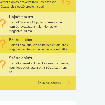
Kérdezz orvos szakértőinktől, és biztosan
választ lelsz égető problémáidra!
Hajnövesztés
Tisztelt Szakértő! Egy lány ismerősöm
nemrég levágatta a haját, de nagyon
megbánta. Azóta...
Szőrtelenítés
Tisztelt szakértő! Az én kérdésem az lenne,
hogy hogyan tudnám elkerülni a borotválás...
Szőrtelenítés
Tisztelt szakértő! Az én kérdésem az lenne,
hogy leborotválhatom e a szőrt a lábamon,
ha...
ÉN IS KÉRDEZEK