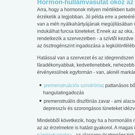
Hormon-hullámvasutat okoz az
Arra, hogy a hormonok milyen mértékben tudna
érzékelik a legjobban. Jó példa erre a peteéré
van a méh nyálkahártyájának megújításában v
indukálhat furcsa tüneteket. Ennek az az oka,
rendelkezik a szervezetben - a szívtől kezdve
az ösztrogénszint ingadozása a legkülönfélébb
Hatással van a szervezet és az idegrendszeri
fáradékonyabbak, kedvetlenebbek, nehezebb 
érvényesülnek egyformán - van, akinél marká
premenstruációs szindróma
: pattanásos b
hangulatingadozás
premenstruális diszfóriás zavar - ami alac
depresszív és szorongásos tüneteket idézv
Mindebből következik, hogy ha a hormonális r
az az érzelmekre is hatást gyakorol. A magas 
pánikrohamokra
- az alacsony ösztrogénszint 