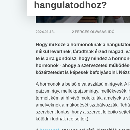
hangulatodhoz?
2024.01.18.
2 PERCES OLVASÁSI IDŐ
Hogy mi köze a hormonoknak a hangulatod
nélkül levertnek, fáradtnak érzed magad, va
te is arra gondolsz, hogy mindez a hormono
hormonok - ahogy a szervezeted működését 
közérzetedet is képesek befolyásolni. Nézz
A hormonok a belső elválasztású mirigyek. A f
pajzsmirigy, mellékpajzsmirigy, mellékvesék, h
termelt kémiai hírvivő molekulák, amelyek a v
amelyeknek a működését szabályozzák. Tehát 
szervben, fontos, hogy a szervet felépítő sej
kötődni tudnak (célsejtek).