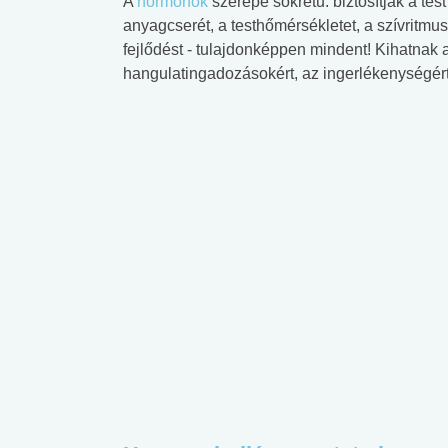
A
hormonok
szerepe sokrétű: biztosítják a t
anyagcserét, a testhőmérsékletet, a szívritmust
fejlődést - tulajdonképpen mindent! Kihatnak a
hangulatingadozásokért, az ingerlékenységért,