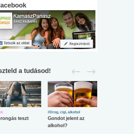
Facebook
szteld a tudásod!
ek
#Drog, cigi, alkohol
#Zöldövezet
rongás teszt
Gondot jelent az
Mekkora az ö
alkohol?
lábnyomod?