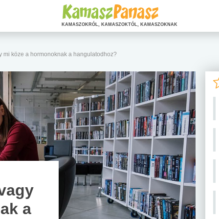
KAMASZOKRÓL, KAMASZOKTÓL, KAMASZOKNAK
gy mi köze a hormonoknak a hangulatodhoz?
avagy
ak a