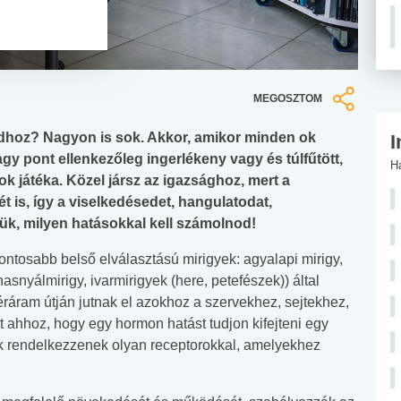
MEGOSZTOM
hoz? Nagyon is sok. Akkor, amikor minden ok
I
gy pont ellenkezőleg ingerlékeny vagy és túlfűtött,
H
k játéka. Közel jársz az igazsághoz, mert a
is, így a viselkedésedet, hangulatodat,
ük, milyen hatásokkal kell számolnod!
ontosabb belső elválasztású mirigyek: agyalapi mirigy,
asnyálmirigy, ivarmirigyek (here, petefészek)) által
éráram útján jutnak el azokhoz a szervekhez, sejtekhez,
ahhoz, hogy egy hormon hatást tudjon kifejteni egy
tek rendelkezzenek olyan receptorokkal, amelyekhez