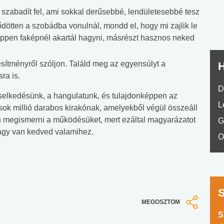
szabadít fel, ami sokkal derűsebbé, lendületesebbé tesz
tődötten a szobádba vonulnál, mondd el, hogy mi zajlik le
éppen faképnél akartál hagyni, másrészt hasznos neked
jesítményről szóljon. Találd meg az egyensúlyt a
H
ra is.
D
selkedésünk, a hangulatunk, és tulajdonképpen az
L
ok millió darabos kirakónak, amelyekből végül összeáll
 megismerni a működésüket, mert ezáltal magyarázatot
G
vagy van kedved valamihez.
O
MEGOSZTOM
S