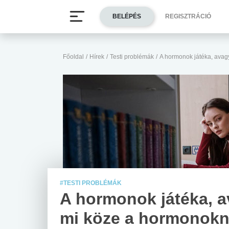
BELÉPÉS
REGISZTRÁCIÓ
Főoldal
/
Hírek
/
Testi problémák
/
A hormonok játéka, ava
#TESTI PROBLÉMÁK
A hormonok játéka, 
mi köze a hormonokn