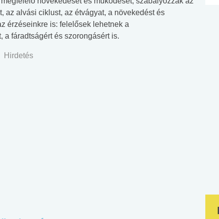
est megfelelő növekedését és működését, szabályozzák az
, az alvási ciklust, az étvágyat, a növekedést és
z érzéseinkre is: felelősek lehetnek a
 a fáradtságért és szorongásért is.
Hirdetés