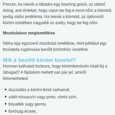
Persze, ha ráesik a lábadra egy bowling golyó, az utolsó
dolog, ami érdekel, hogy vajon be fog-e most nőni a körmöd,
pedig valós probléma. Ha leesik a körmöd, az újdonsült
köröm esetében nagyobb az esély, hogy be fog nőni.
Mozdulatsor megismétlése
Néha egy egyszerű mozdulat ismétlése, mint például egy
focilabda rugdosása benőtt körömhöz vezethet.
Mik a benőtt köröm tünetei?
Honnan tudhatod biztosra, hogy körömbenövés miatt fáj a
lábujjad? A fájdalom mellett van pár jel, amiről
felismerheted:
duzzadás a köröm felső sarkainál,
sötét rózsaszín vagy piros, vörös szín,
folyadék vagy genny,
forróság érzete,