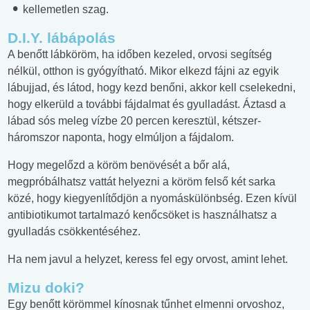
kellemetlen szag.
D.I.Y. lábápolás
A benőtt lábköröm, ha időben kezeled, orvosi segítség
nélkül, otthon is gyógyítható. Mikor elkezd fájni az egyik
lábujjad, és látod, hogy kezd benőni, akkor kell cselekedni,
hogy elkerüld a további fájdalmat és gyulladást. Áztasd a
lábad sós meleg vízbe 20 percen keresztül, kétszer-
háromszor naponta, hogy elmúljon a fájdalom.
Hogy megelőzd a köröm benövését a bőr alá,
megpróbálhatsz vattát helyezni a köröm felső két sarka
közé, hogy kiegyenlítődjön a nyomáskülönbség. Ezen kívül
antibiotikumot tartalmazó kenőcsöket is használhatsz a
gyulladás csökkentéséhez.
Ha nem javul a helyzet, keress fel egy orvost, amint lehet.
Mizu doki?
Egy benőtt körömmel kínosnak tűnhet elmenni orvoshoz,