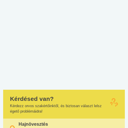
Kérdésed van?
Kérdezz orvos szakértőinktől, és biztosan választ lelsz
égető problémáidra!
Hajnövesztés