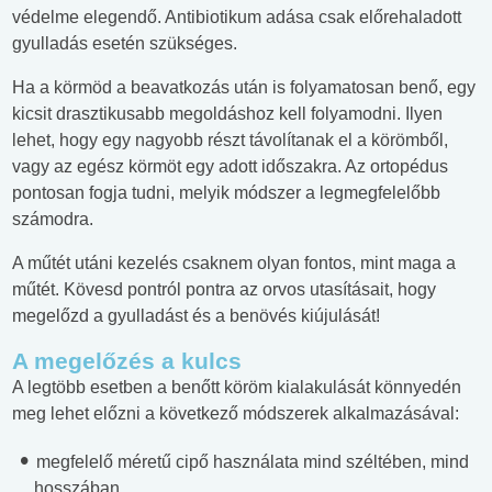
védelme elegendő. Antibiotikum adása csak előrehaladott
gyulladás esetén szükséges.
Ha a körmöd a beavatkozás után is folyamatosan benő, egy
kicsit drasztikusabb megoldáshoz kell folyamodni. Ilyen
lehet, hogy egy nagyobb részt távolítanak el a körömből,
vagy az egész körmöt egy adott időszakra. Az ortopédus
pontosan fogja tudni, melyik módszer a legmegfelelőbb
számodra.
A műtét utáni kezelés csaknem olyan fontos, mint maga a
műtét. Kövesd pontról pontra az orvos utasításait, hogy
megelőzd a gyulladást és a benövés kiújulását!
A megelőzés a kulcs
A legtöbb esetben a benőtt köröm kialakulását könnyedén
meg lehet előzni a következő módszerek alkalmazásával:
megfelelő méretű cipő használata mind széltében, mind
hosszában,