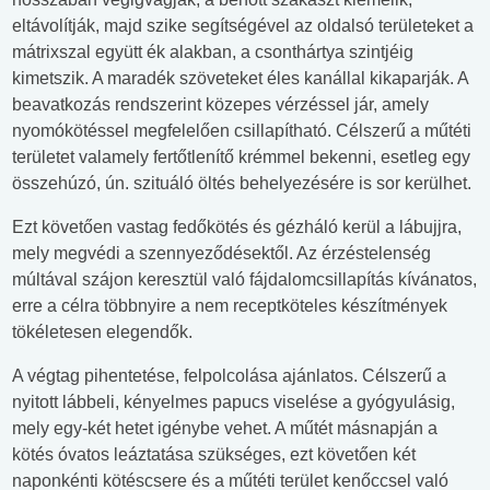
eltávolítják, majd szike segítségével az oldalsó területeket a
mátrixszal együtt ék alakban, a csonthártya szintjéig
kimetszik. A maradék szöveteket éles kanállal kikaparják. A
beavatkozás rendszerint közepes vérzéssel jár, amely
nyomókötéssel megfelelően csillapítható. Célszerű a műtéti
területet valamely fertőtlenítő krémmel bekenni, esetleg egy
összehúzó, ún. szituáló öltés behelyezésére is sor kerülhet.
Ezt követően vastag fedőkötés és gézháló kerül a lábujjra,
mely megvédi a szennyeződésektől. Az érzéstelenség
múltával szájon keresztül való fájdalomcsillapítás kívánatos,
erre a célra többnyire a nem receptköteles készítmények
tökéletesen elegendők.
A végtag pihentetése, felpolcolása ajánlatos. Célszerű a
nyitott lábbeli, kényelmes papucs viselése a gyógyulásig,
mely egy-két hetet igénybe vehet. A műtét másnapján a
kötés óvatos leáztatása szükséges, ezt követően két
naponkénti kötéscsere és a műtéti terület kenőccsel való