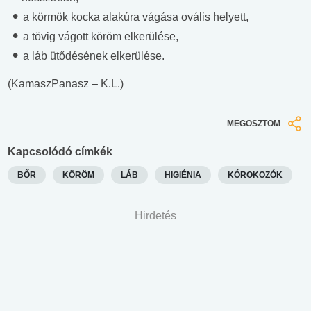
a körmök kocka alakúra vágása ovális helyett,
a tövig vágott köröm elkerülése,
a láb ütődésének elkerülése.
(KamaszPanasz – K.L.)
MEGOSZTOM
Kapcsolódó címkék
BŐR
KÖRÖM
LÁB
HIGIÉNIA
KÓROKOZÓK
Hirdetés