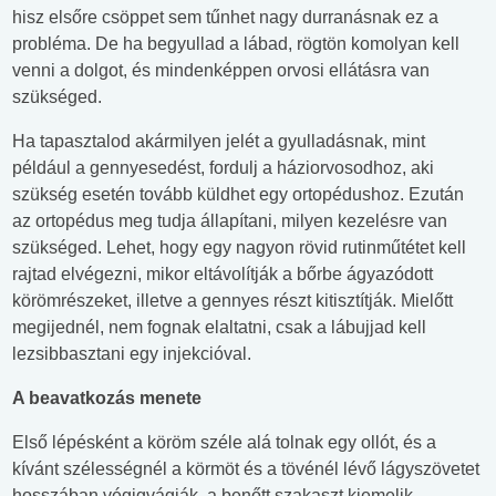
hisz elsőre csöppet sem tűnhet nagy durranásnak ez a
probléma. De ha begyullad a lábad, rögtön komolyan kell
venni a dolgot, és mindenképpen orvosi ellátásra van
szükséged.
Ha tapasztalod akármilyen jelét a gyulladásnak, mint
például a gennyesedést, fordulj a háziorvosodhoz, aki
szükség esetén tovább küldhet egy ortopédushoz. Ezután
az ortopédus meg tudja állapítani, milyen kezelésre van
szükséged. Lehet, hogy egy nagyon rövid rutinműtétet kell
rajtad elvégezni, mikor eltávolítják a bőrbe ágyazódott
körömrészeket, illetve a gennyes részt kitisztítják. Mielőtt
megijednél, nem fognak elaltatni, csak a lábujjad kell
lezsibbasztani egy injekcióval.
A beavatkozás menete
Első lépésként a köröm széle alá tolnak egy ollót, és a
kívánt szélességnél a körmöt és a tövénél lévő lágyszövetet
hosszában végigvágják, a benőtt szakaszt kiemelik,