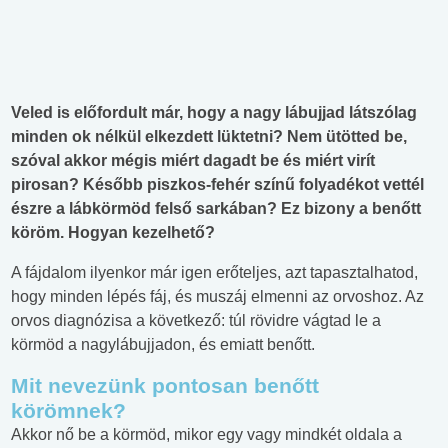
Veled is előfordult már, hogy a nagy lábujjad látszólag
minden ok nélkül elkezdett lüktetni? Nem ütötted be,
szóval akkor mégis miért dagadt be és miért virít
pirosan? Később piszkos-fehér színű folyadékot vettél
észre a lábkörmöd felső sarkában? Ez bizony a benőtt
köröm. Hogyan kezelhető?
A fájdalom ilyenkor már igen erőteljes, azt tapasztalhatod,
hogy minden lépés fáj, és muszáj elmenni az orvoshoz. Az
orvos diagnózisa a következő: túl rövidre vágtad le a
körmöd a nagylábujjadon, és emiatt benőtt.
Mit nevezünk pontosan benőtt
körömnek?
Akkor nő be a körmöd, mikor egy vagy mindkét oldala a