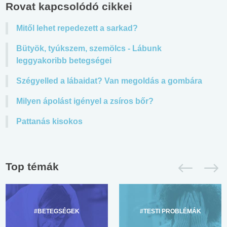
Rovat kapcsolódó cikkei
Mitől lehet repedezett a sarkad?
Bütyök, tyúkszem, szemölcs - Lábunk
leggyakoribb betegségei
Szégyelled a lábaidat? Van megoldás a gombára
Milyen ápolást igényel a zsíros bőr?
Pattanás kisokos
Top témák
#BETEGSÉGEK
#TESTI PROBLÉMÁK