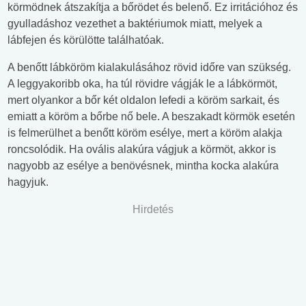
körmödnek átszakítja a bőrödet és belenő. Ez irritációhoz és
gyulladáshoz vezethet a baktériumok miatt, melyek a
lábfejen és körülötte találhatóak.
A benőtt lábköröm kialakulásához rövid időre van szükség.
A leggyakoribb oka, ha túl rövidre vágják le a lábkörmöt,
mert olyankor a bőr két oldalon lefedi a köröm sarkait, és
emiatt a köröm a bőrbe nő bele. A beszakadt körmök esetén
is felmerülhet a benőtt köröm esélye, mert a köröm alakja
roncsolódik. Ha ovális alakúra vágjuk a körmöt, akkor is
nagyobb az esélye a benövésnek, mintha kocka alakúra
hagyjuk.
Hirdetés