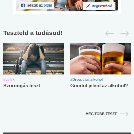
Teszteld a tudásod!
#Lélek
#Drog, cigi, alkohol
Szorongás teszt
Gondot jelent az alkohol?
MÉG TÖBB TESZT