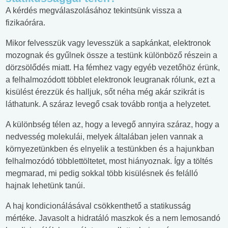
A kérdés megválaszolásához tekintsünk vissza a
fizikaórára.
Mikor felvesszük vagy levesszük a sapkánkat, elektronok
mozognak és gyűlnek össze a testünk különböző részein a
dörzsölődés miatt. Ha fémhez vagy egyéb vezetőhöz érünk,
a felhalmozódott többlet elektronok leugranak rólunk, ezt a
kisülést érezzük és halljuk, sőt néha még akár szikrát is
láthatunk. A száraz levegő csak tovább rontja a helyzetet.
A különbség télen az, hogy a levegő annyira száraz, hogy a
nedvesség molekulái, melyek általában jelen vannak a
környezetünkben és elnyelik a testünkben és a hajunkban
felhalmozódó többlettöltetet, most hiányoznak. Így a töltés
megmarad, mi pedig sokkal több kisülésnek és felálló
hajnak lehetünk tanúi.
A haj kondicionálásával csökkenthető a statikusság
mértéke. Javasolt a hidratáló maszkok és a nem lemosandó