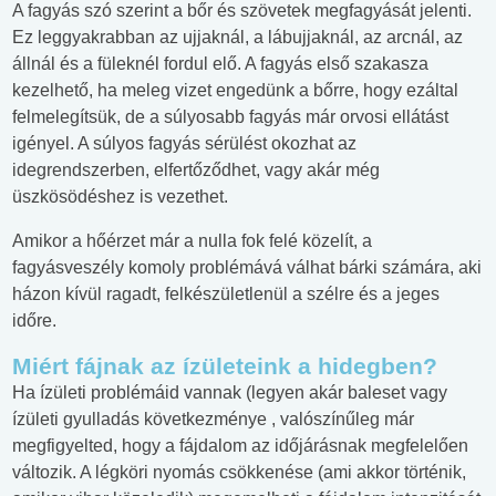
A fagyás szó szerint a bőr és szövetek megfagyását jelenti.
Ez leggyakrabban az ujjaknál, a lábujjaknál, az arcnál, az
állnál és a füleknél fordul elő. A fagyás első szakasza
kezelhető, ha meleg vizet engedünk a bőrre, hogy ezáltal
felmelegítsük, de a súlyosabb fagyás már orvosi ellátást
igényel. A súlyos fagyás sérülést okozhat az
idegrendszerben, elfertőződhet, vagy akár még
üszkösödéshez is vezethet.
Amikor a hőérzet már a nulla fok felé közelít, a
fagyásveszély komoly problémává válhat bárki számára, aki
házon kívül ragadt, felkészületlenül a szélre és a jeges
időre.
Miért fájnak az ízületeink a hidegben?
Ha ízületi problémáid vannak (legyen akár baleset vagy
ízületi gyulladás következménye , valószínűleg már
megfigyelted, hogy a fájdalom az időjárásnak megfelelően
változik. A légköri nyomás csökkenése (ami akkor történik,