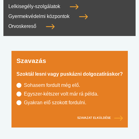
Lelkisegély-szolgálatok
Gyermekvédelmi központok
Orvoskereső
Szavazás
Szoktál lesni vagy puskázni dolgozatíráskor?
Sohasem fordult még elő.
Egyszer-kétszer volt már rá példa.
Gyakran elő szokott fordulni.
SZAVAZAT ELKÜLDÉSE