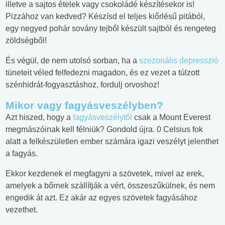
illetve a sajtos ételek vagy csokoládé készítésekor is!
Pizzához van kedved? Készísd el teljes kiőrlésű pitából,
egy negyed pohár sovány tejből készült sajtból és rengeteg
zöldségből!
És végül, de nem utolsó sorban, ha a
szezonális depresszió
tüneteit véled felfedezni magadon, és ez vezet a túlzott
szénhidrát-fogyasztáshoz, fordulj orvoshoz!
Mikor vagy fagyásveszélyben?
Azt hiszed, hogy a
fagyásveszélytől
csak a Mount Everest
megmászóinak kell félniük? Gondold újra. 0 Celsius fok
alatt a felkészületlen ember számára igazi veszélyt jelenthet
a fagyás.
Ekkor kezdenek el megfagyni a szövetek, mivel az erek,
amelyek a bőrnek szállítják a vért, összeszűkülnek, és nem
engedik át azt. Ez akár az egyes szövetek fagyásához
vezethet.