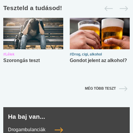
Teszteld a tudásod!
#Lélek
#Drog, cigi, alkohol
Szorongás teszt
Gondot jelent az alkohol?
MÉG TÖBB TESZT
Ha baj van...
Drogambulanciák