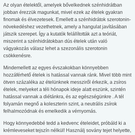
Az olyan ételektől, amelyek bővelkednek szénhidrátban
jobban érezzük magunkat, mivel ezek az ételek gyakran
finomak és élvezetesek. Emellett a szénhidrátok szerotonin-
növekedéshez vezethetnek, amely a hangulat javításában
játszik szerepet. Így a kutatók felállították azt a teóriát,
miszerint a szénhidrátokban dús ételek után való
vágyakozás válasz lehet a szezonális szerotonin
csökkenésre.
Mindemellett az egyes évszakokban könnyebben
hozzáférhető ételek is hatással vannak ránk. Mivel több mint
ötven százaléka az ételünknek messziről érkezik, a zsíros
ételek, melyeket a téli hónapok ideje alatt eszünk, szintén
hatással vannak a diétánkra, és az egészségünkre . A tél
folyamán megnő a koleszterin szint, a neutrális zsírok
felhalmozódnak és emelkedik a vérnyomás.
Hogy könnyedebbé tedd a kedvenc ételeidet, próbáld ki a
krémleveseket tejszín nélkül! Használj sovány tejet helyette,