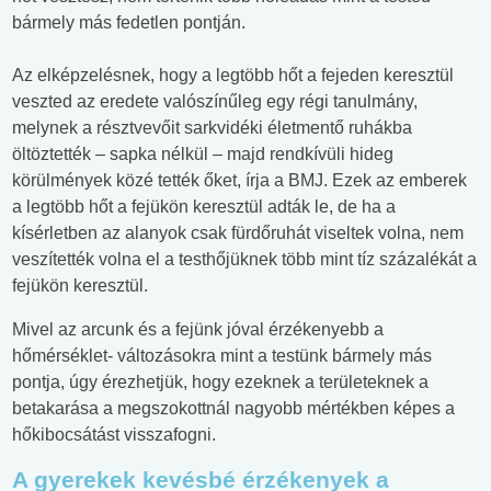
bármely más fedetlen pontján.
Az elképzelésnek, hogy a legtöbb hőt a fejeden keresztül
veszted az eredete valószínűleg egy régi tanulmány,
melynek a résztvevőit sarkvidéki életmentő ruhákba
öltöztették – sapka nélkül – majd rendkívüli hideg
körülmények közé tették őket, írja a BMJ. Ezek az emberek
a legtöbb hőt a fejükön keresztül adták le, de ha a
kísérletben az alanyok csak fürdőruhát viseltek volna, nem
veszítették volna el a testhőjüknek több mint tíz százalékát a
fejükön keresztül.
Mivel az arcunk és a fejünk jóval érzékenyebb a
hőmérséklet- változásokra mint a testünk bármely más
pontja, úgy érezhetjük, hogy ezeknek a területeknek a
betakarása a megszokottnál nagyobb mértékben képes a
hőkibocsátást visszafogni.
A gyerekek kevésbé érzékenyek a