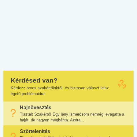
Kérdésed van?
Kérdezz orvos szakértőinktől, és biztosan választ lelsz
égető problémáidra!
Hajnövesztés
Tisztelt Szakértő! Egy lány ismerősöm nemrég levágatta a
haját, de nagyon megbánta. Azóta...
Szőrtelenítés