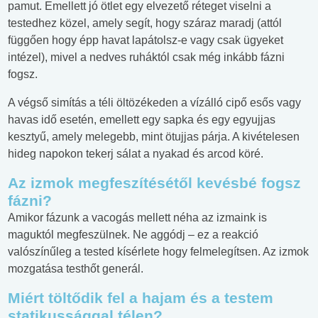
pamut. Emellett jó ötlet egy elvezető réteget viselni a
testedhez közel, amely segít, hogy száraz maradj (attól
függően hogy épp havat lapátolsz-e vagy csak ügyeket
intézel), mivel a nedves ruháktól csak még inkább fázni
fogsz.
A végső simítás a téli öltözékeden a vízálló cipő esős vagy
havas idő esetén, emellett egy sapka és egy egyujjas
kesztyű, amely melegebb, mint ötujjas párja. A kivételesen
hideg napokon tekerj sálat a nyakad és arcod köré.
Az izmok megfeszítésétől kevésbé fogsz
fázni?
Amikor fázunk a vacogás mellett néha az izmaink is
maguktól megfeszülnek. Ne aggódj – ez a reakció
valószínűleg a tested kísérlete hogy felmelegítsen. Az izmok
mozgatása testhőt generál.
Miért töltődik fel a hajam és a testem
statikussággal télen?