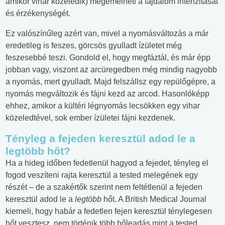
amikor vihar közeledik) megemelheti a fájdalom intenzitását
és érzékenységét.
Ez valószínűleg azért van, mivel a nyomásváltozás a már
eredetileg is feszes, görcsös gyulladt ízületet még
feszesebbé teszi. Gondold el, hogy megfáztál, és már épp
jobban vagy, viszont az arcüregedben még mindig nagyobb
a nyomás, mert gyulladt. Majd felszállsz egy repülőgépre, a
nyomás megváltozik és fájni kezd az arcod. Hasonlóképp
ehhez, amikor a kültéri légnyomás lecsökken egy vihar
közeledtével, sok ember ízületei fájni kezdenek.
Tényleg a fejeden keresztül adod le a
legtöbb hőt?
Ha a hideg időben fedetlenül hagyod a fejedet, tényleg el
fogod veszíteni rajta keresztül a tested melegének egy
részét – de a szakértők szerint nem feltétlenül a fejeden
keresztül adod le a
legtöbb
hőt. A British Medical Journal
kiemeli, hogy habár a fedetlen fejen keresztül ténylegesen
hőt vesztesz, nem történik több hőleadás mint a tested