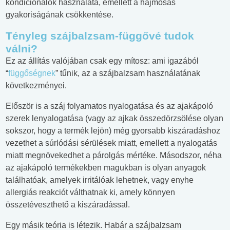
kondicionálók használata, emellett a hajmosás
gyakoriságának csökkentése.
Tényleg szájbalzsam-függővé tudok
válni?
Ez az állítás valójában csak egy mítosz: ami igazából
“
függőségnek
” tűnik, az a szájbalzsam használatának
következményei.
Először is a száj folyamatos nyalogatása és az ajakápoló
szerek lenyalogatása (vagy az ajkak összedörzsölése olyan
sokszor, hogy a termék lejön) még gyorsabb kiszáradáshoz
vezethet a súrlódási sérülések miatt, emellett a nyalogatás
miatt megnövekedhet a párolgás mértéke. Másodszor, néha
az ajakápoló termékekben magukban is olyan anyagok
találhatóak, amelyek irritálóak lehetnek, vagy enyhe
allergiás reakciót válthatnak ki, amely könnyen
összetéveszthető a kiszáradással.
Egy másik teória is létezik. Habár a szájbalzsam