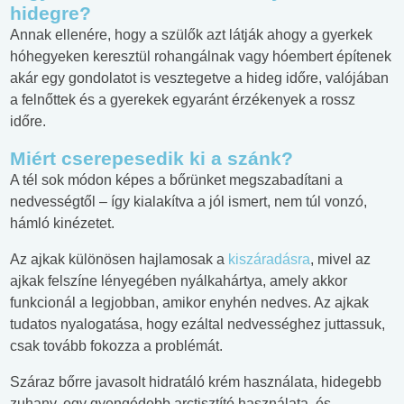
hidegre?
Annak ellenére, hogy a szülők azt látják ahogy a gyerkek
hóhegyeken keresztül rohangálnak vagy hóembert építenek
akár egy gondolatot is vesztegetve a hideg időre, valójában
a felnőttek és a gyerekek egyaránt érzékenyek a rossz
időre.
Miért cserepesedik ki a szánk?
A tél sok módon képes a bőrünket megszabadítani a
nedvességtől – így kialakítva a jól ismert, nem túl vonzó,
hámló kinézetet.
Az ajkak különösen hajlamosak a
kiszáradásra
, mivel az
ajkak felszíne lényegében nyálkahártya, amely akkor
funkcionál a legjobban, amikor enyhén nedves. Az ajkak
tudatos nyalogatása, hogy ezáltal nedvességhez juttassuk,
csak tovább fokozza a problémát.
Száraz bőrre javasolt hidratáló krém használata, hidegebb
zuhany, egy gyengédebb arctisztító használata, és