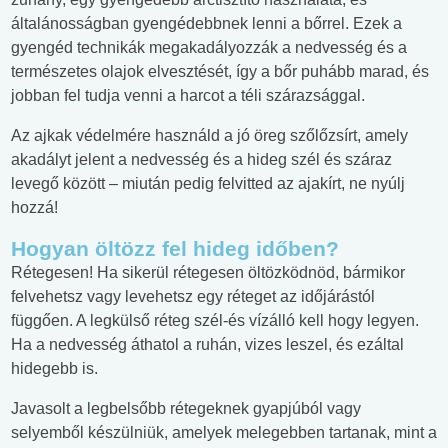
általánosságban gyengédebbnek lenni a bőrrel. Ezek a
gyengéd technikák megakadályozzák a nedvesség és a
természetes olajok elvesztését, így a bőr puhább marad, és
jobban fel tudja venni a harcot a téli szárazsággal.
Az ajkak védelmére használd a jó öreg szőlőzsírt, amely
akadályt jelent a nedvesség és a hideg szél és száraz
levegő között – miután pedig felvitted az ajakírt, ne nyúlj
hozzá!
Hogyan öltözz fel hideg időben?
Rétegesen! Ha sikerül rétegesen öltözködnöd, bármikor
felvehetsz vagy levehetsz egy réteget az időjárástól
függően. A legkülső réteg szél-és vízálló kell hogy legyen.
Ha a nedvesség áthatol a ruhán, vizes leszel, és ezáltal
hidegebb is.
Javasolt a legbelsőbb rétegeknek gyapjúból vagy
selyemből készülniük, amelyek melegebben tartanak, mint a