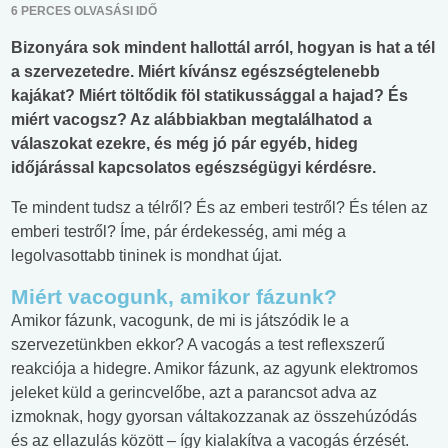
6 PERCES OLVASÁSI IDŐ
Bizonyára sok mindent hallottál arról, hogyan is hat a tél
a szervezetedre. Miért kívánsz egészségtelenebb
kajákat? Miért töltődik föl statikussággal a hajad? És
miért vacogsz? Az alábbiakban megtalálhatod a
válaszokat ezekre, és még jó pár egyéb, hideg
időjárással kapcsolatos egészségügyi kérdésre.
Te mindent tudsz a télről? És az emberi testről? És télen az
emberi testről? Íme, pár érdekesség, ami még a
legolvasottabb tininek is mondhat újat.
Miért vacogunk, amikor fázunk?
Amikor fázunk, vacogunk, de mi is játszódik le a
szervezetünkben ekkor? A vacogás a test reflexszerű
reakciója a hidegre. Amikor fázunk, az agyunk elektromos
jeleket küld a gerincvelőbe, azt a parancsot adva az
izmoknak, hogy gyorsan váltakozzanak az összehúzódás
és az ellazulás között – így kialakítva a vacogás érzését.