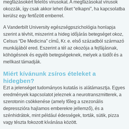
megfázásokért felelős vírusokat. A megfázásokat vírusok
okozzák, így csak akkor lehet őket “elkapni”, ha kapcsolatba
kerülsz egy fertőzött emberrel.
A Vanderbilt University egészségpszichológia honlapja
szerint a tévhit, miszerint a hideg időjárás betegséget okoz,
Celsus “De Medicina” című, Kr. e. első századból származó
munkájából ered. Eszerint a tél az okozója a fejfájásnak,
köhögésnek és egyéb betegségeknek, melyek a tüdőt és a
mellkast támadják.
Miért kívánunk zsíros ételeket a
hidegben?
Ezt a jelenséget tudományos kutatás is alátámasztja. Egyes
eredmények kapcsolatot jeleznek a neurotranszmitterek, a
szerotonin csökkenése (amely főleg a szezonális
depresszióra hajlamos emberekre jellemző), és a
szénhidrátok, mint például édességek, torták, sütik, pizza
vagy tészta fokozott kívánása között.