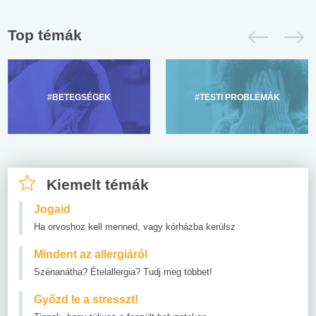
Top témák
#BETEGSÉGEK
#TESTI PROBLÉMÁK
Kiemelt témák
Jogaid
Ha orvoshoz kell menned, vagy kórházba kerülsz
Mindent az allergiáról
Szénanátha? Ételallergia? Tudj meg többet!
Győzd le a stresszt!