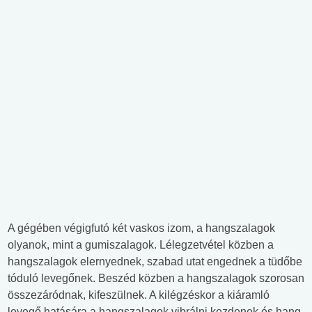
A gégében végigfutó két vaskos izom, a hangszalagok
olyanok, mint a gumiszalagok. Lélegzetvétel közben a
hangszalagok elernyednek, szabad utat engednek a tüdőbe
tóduló levegőnek. Beszéd közben a hangszalagok szorosan
összezáródnak, kifeszülnek. A kilégzéskor a kiáramló
levegő hatására a hangszalagok vibrálni kezdenek és hang