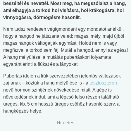
beszéltél és nevettél. Most meg, ha megszólalsz a hang,
ami elhagyja a torkod hol visításra, hol krákogásra, hol
vinnyogásra, dörmögésre hasonlít.
Nem tudsz rendesen végigmondani egy mondatot anélkül,
hogy a hangod ne játszana veled: magas, mély, majd újból
magas hangok váltogatják egymást. Holott nem is vagy
megfázva, a torkod sem fáj. Mutál a hangod, ennyi az egész!
A hang mélyülése, a mutálás pubertáskori folyamata
egyaránt érinti a fiúkat és a lányokat.
Pubertás idején a fiúk szervezetében jelentős változások
zajlanak – köztük a hang mélyülése is - a
tesztoszteron
nevű hormon szintjének növekedése miatt. A gége is
növekedésnek indul, ami a légcső felső részén található
üreges, kb. 5 cm hosszú üreges csőhöz hasonló szerv, a
hangképzés helye.
Hirdetés