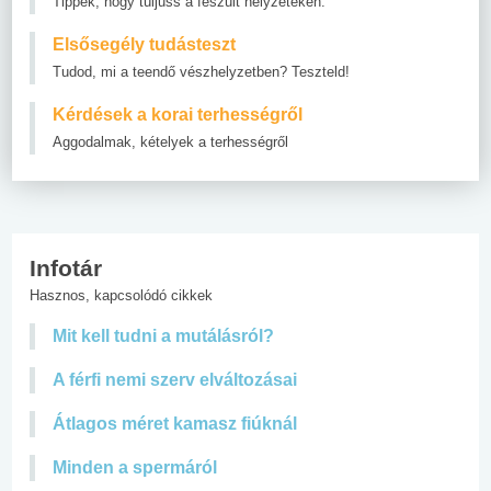
Tippek, hogy túljuss a feszült helyzeteken.
Elsősegély tudásteszt
Tudod, mi a teendő vészhelyzetben? Teszteld!
Kérdések a korai terhességről
Aggodalmak, kételyek a terhességről
Infotár
Hasznos, kapcsolódó cikkek
Mit kell tudni a mutálásról?
A férfi nemi szerv elváltozásai
Átlagos méret kamasz fiúknál
Minden a spermáról