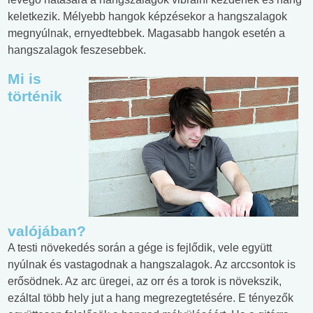
keletkezik. Mélyebb hangok képzésekor a hangszalagok
megnyúlnak, ernyedtebbek. Magasabb hangok esetén a
hangszalagok feszesebbek.
Mi is
történik
valójában?
A testi növekedés során a gége is fejlődik, vele együtt
nyúlnak és vastagodnak a hangszalagok. Az arccsontok is
erősödnek. Az arc üregei, az orr és a torok is növekszik,
ezáltal több hely jut a hang megrezegtetésére. E tényezők