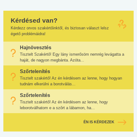
Kérdésed van?
Kérdezz orvos szakértőinktől, és biztosan választ lelsz
égető problémáidra!
Hajnövesztés
Tisztelt Szakértő! Egy lány ismerősöm nemrég levágatta a
haját, de nagyon megbánta. Azóta...
Szőrtelenítés
Tisztelt szakértő! Az én kérdésem az lenne, hogy hogyan
tudnám elkerülni a borotválás...
Szőrtelenítés
Tisztelt szakértő! Az én kérdésem az lenne, hogy
leborotválhatom e a szőrt a lábamon, ha...
ÉN IS KÉRDEZEK