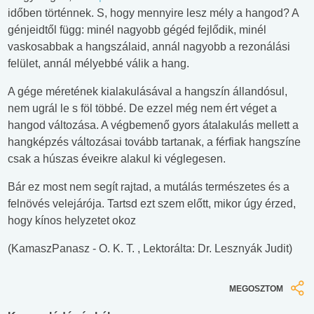
időben történnek. S, hogy mennyire lesz mély a hangod? A
génjeidtől függ: minél nagyobb gégéd fejlődik, minél
vaskosabbak a hangszálaid, annál nagyobb a rezonálási
felület, annál mélyebbé válik a hang.
A gége méretének kialakulásával a hangszín állandósul,
nem ugrál le s föl többé. De ezzel még nem ért véget a
hangod változása. A végbemenő gyors átalakulás mellett a
hangképzés változásai tovább tartanak, a férfiak hangszíne
csak a húszas éveikre alakul ki véglegesen.
Bár ez most nem segít rajtad, a mutálás természetes és a
felnövés velejárója. Tartsd ezt szem előtt, mikor úgy érzed,
hogy kínos helyzetet okoz
(KamaszPanasz - O. K. T. , Lektorálta: Dr. Lesznyák Judit)
MEGOSZTOM