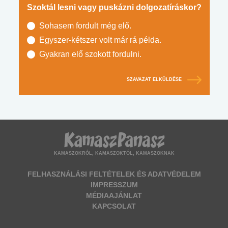
Szoktál lesni vagy puskázni dolgozatíráskor?
Sohasem fordult még elő.
Egyszer-kétszer volt már rá példa.
Gyakran elő szokott fordulni.
SZAVAZAT ELKÜLDÉSE
KAMASZOKRÓL, KAMASZOKTÓL, KAMASZOKNAK
FELHASZNÁLÁSI FELTÉTELEK ÉS ADATVÉDELEM
IMPRESSZUM
MÉDIAAJÁNLAT
KAPCSOLAT