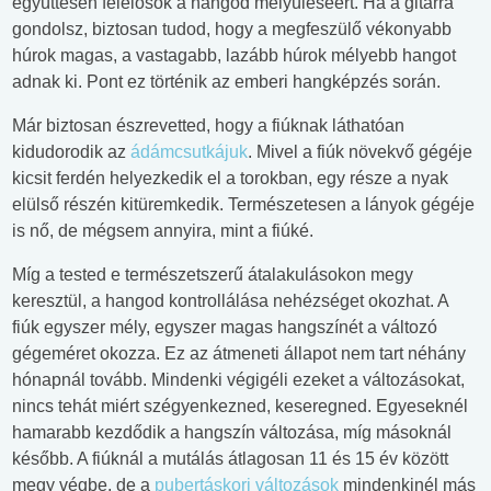
együttesen felelősök a hangod mélyüléséért. Ha a gitárra
gondolsz, biztosan tudod, hogy a megfeszülő vékonyabb
húrok magas, a vastagabb, lazább húrok mélyebb hangot
adnak ki. Pont ez történik az emberi hangképzés során.
Már biztosan észrevetted, hogy a fiúknak láthatóan
kidudorodik az
ádámcsutkájuk
. Mivel a fiúk növekvő gégéje
kicsit ferdén helyezkedik el a torokban, egy része a nyak
elülső részén kitüremkedik. Természetesen a lányok gégéje
is nő, de mégsem annyira, mint a fiúké.
Míg a tested e természetszerű átalakulásokon megy
keresztül, a hangod kontrollálása nehézséget okozhat. A
fiúk egyszer mély, egyszer magas hangszínét a változó
gégeméret okozza. Ez az átmeneti állapot nem tart néhány
hónapnál tovább. Mindenki végigéli ezeket a változásokat,
nincs tehát miért szégyenkezned, keseregned. Egyeseknél
hamarabb kezdődik a hangszín változása, míg másoknál
később. A fiúknál a mutálás átlagosan 11 és 15 év között
megy végbe, de a
pubertáskori változások
mindenkinél más