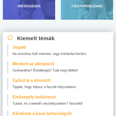
#BETEGSÉGEK
#TESTI PROBLÉMÁK
Kiemelt témák
Jogaid
Ha orvoshoz kell menned, vagy kórházba kerülsz
Mindent az allergiáról
Szénanátha? Ételallergia? Tudj meg többet!
Győzd le a stresszt!
Tippek, hogy túljuss a feszült helyzeteken.
Elsősegély tudásteszt
Tudod, mi a teendő vészhelyzetben? Teszteld!
Kérdések a korai terhességről