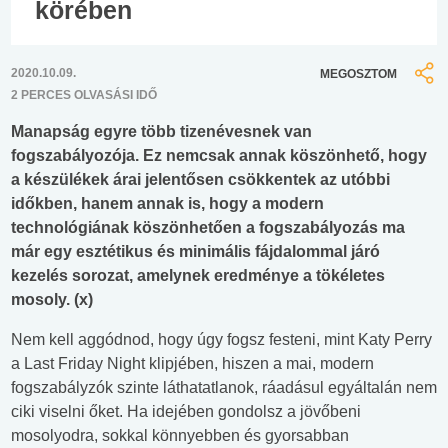
körében
2020.10.09.
MEGOSZTOM
2 PERCES OLVASÁSI IDŐ
Manapság egyre több tizenévesnek van
fogszabályozója. Ez nemcsak annak köszönhető, hogy
a készülékek árai jelentősen csökkentek az utóbbi
időkben, hanem annak is, hogy a modern
technológiának köszönhetően a fogszabályozás ma
már egy esztétikus és minimális fájdalommal járó
kezelés sorozat, amelynek eredménye a tökéletes
mosoly. (x)
Nem kell aggódnod, hogy úgy fogsz festeni, mint Katy Perry
a Last Friday Night klipjében, hiszen a mai, modern
fogszabályzók szinte láthatatlanok, ráadásul egyáltalán nem
ciki viselni őket. Ha idejében gondolsz a jövőbeni
mosolyodra, sokkal könnyebben és gyorsabban