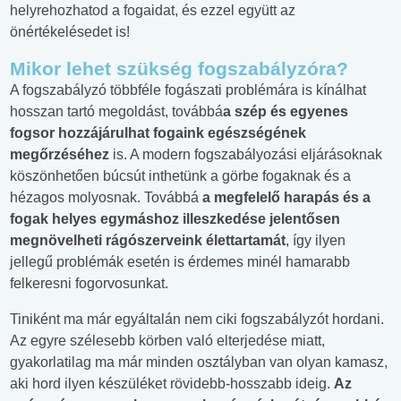
helyrehozhatod a fogaidat, és ezzel együtt az
önértékelésedet is!
Mikor lehet szükség fogszabályzóra?
A fogszabályzó többféle fogászati problémára is kínálhat
hosszan tartó megoldást, továbbá
a szép és egyenes
fogsor hozzájárulhat fogaink egészségének
megőrzéséhez
is. A modern fogszabályozási eljárásoknak
köszönhetően búcsút inthetünk a görbe fogaknak és a
hézagos molyosnak. Továbbá
a megfelelő harapás és a
fogak helyes egymáshoz illeszkedése jelentősen
megnövelheti rágószerveink élettartamát
, így ilyen
jellegű problémák esetén is érdemes minél hamarabb
felkeresni fogorvosunkat.
Tiniként ma már egyáltalán nem ciki fogszabályzót hordani.
Az egyre szélesebb körben való elterjedése miatt,
gyakorlatilag ma már minden osztályban van olyan kamasz,
aki hord ilyen készüléket rövidebb-hosszabb ideig.
Az