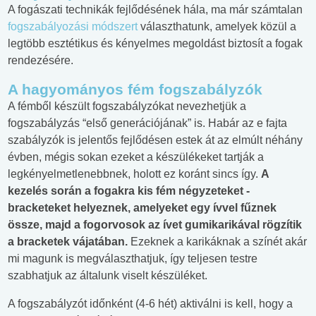
A fogászati technikák fejlődésének hála, ma már számtalan
fogszabályozási
módszert
választhatunk, amelyek közül a
legtöbb esztétikus és kényelmes megoldást biztosít a fogak
rendezésére.
A hagyományos fém fogszabályzók
A fémből készült fogszabályzókat nevezhetjük a
fogszabályzás “első generációjának” is. Habár az e fajta
szabályzók is jelentős fejlődésen estek át az elmúlt néhány
évben, mégis sokan ezeket a készülékeket tartják a
legkényelmetlenebbnek, holott ez koránt sincs így.
A
kezelés során a fogakra kis fém négyzeteket -
bracketeket helyeznek, amelyeket egy ívvel fűznek
össze, majd a fogorvosok az ívet gumikarikával rögzítik
a bracketek vájatában.
Ezeknek a karikáknak a színét akár
mi magunk is megválaszthatjuk, így teljesen testre
szabhatjuk az általunk viselt készüléket.
A fogszabályzót időnként (4-6 hét) aktiválni is kell, hogy a