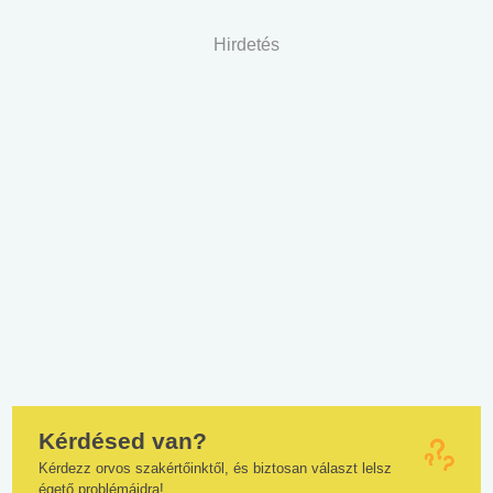
Hirdetés
Kérdésed van?
Kérdezz orvos szakértőinktől, és biztosan választ lelsz
égető problémáidra!