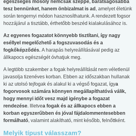
egészséges mosoly nemcsak széppé, barátságosabbá
tesz bennünket, hanem önbizalmat is ad
, amelyet életünk
során tengernyi módon hasznosíthatunk. A rendezett fogsor
hozzájárul a tisztább, érthetőbb beszéd kialakulásához is.
Az egyenes fogazatot könnyebb tisztítani, így nagy
eséllyel megelőzhető a fogszuvasodás és a
fogkőképződés.
A harapás helyreállításával pedig az
állkapocs egészségét óvhatjuk meg.
A legtöbb szakember a fogak helyreállítását nem véletlenül
javasolja tizenéves korban. Ebben az időszakban hullanak
ki az utolsó tejfogak és alakul ki a végső fogazat, így
a
fogorvosok számára könnyen megállapíthatóvá válik,
hogy mennyi időt vesz majd igénybe a fogazat
rendezése
. Illetve
a fogak és az állkapocs ebben a
korban egyszerűbben és jóval fájdalommentesebben
formálható
, valamint alakítható, mint később, felnőttként.
Melyik típust válasszam?