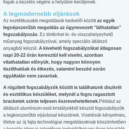
fogak a kezelés végére a helyükre kerüljenek.
A legmodernebb eljárások
Az esztétikusabb megoldások kedvelői között
az egyik
legnépszerűbb megoldás az úgynevezett “láthatatlan”
fogszabályozás
. Ez történhet ki- és visszahelyezhető
műanyag fogszabályzóval, amely speciális átlátszó
anyagból készül.
A kivehető fogszabályzókat átlagosan
napi 20-22 órán keresztül kell viselni, azonban
vitathatatlan előnyük, hogy nagyon könnyen
tisztíthatóak és étkezés, valamint beszéd során
egyáltalán nem zavaróak.
A rögzített fogszabályzók között is találhatunk diszkrét
és esztétikus készüléket, melynél a fogra ragasztott
bracketek szinte teljesen észrevehetetlenek.
Például az
átlátszó alumínium-oxid kristályokból készült fogszabályzók
a legkorszerűbb eljárással készülnek. Viselésük kényelmes,
illetve az új fajta technológiai megoldásoknak köszönhetően
a kezelés ideje is jelentősen lerövidülhet egy ilyen készülék