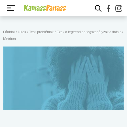
Főoldal
/
Hírek
/
Testi problémák
/
Ezek a legtrendibb fogszabályzók a fiatalok
körében