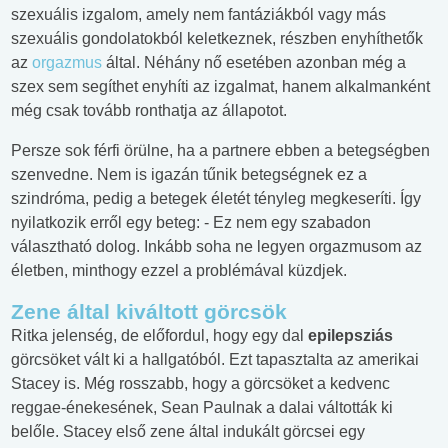
szexuális izgalom, amely nem fantáziákból vagy más
szexuális gondolatokból keletkeznek, részben enyhíthetők
az
orgazmus
által. Néhány nő esetében azonban még a
szex sem segíthet enyhíti az izgalmat, hanem alkalmanként
még csak tovább ronthatja az állapotot.
Persze sok férfi örülne, ha a partnere ebben a betegségben
szenvedne. Nem is igazán tűnik betegségnek ez a
szindróma, pedig a betegek életét tényleg megkeseríti. Így
nyilatkozik erről egy beteg: - Ez nem egy szabadon
választható dolog. Inkább soha ne legyen orgazmusom az
életben, minthogy ezzel a problémával küzdjek.
Zene által kiváltott görcsök
Ritka jelenség, de előfordul, hogy egy dal
epilepsziás
görcsöket vált ki a hallgatóból. Ezt tapasztalta az amerikai
Stacey is. Még rosszabb, hogy a görcsöket a kedvenc
reggae-énekesének, Sean Paulnak a dalai váltották ki
belőle. Stacey első zene által indukált görcsei egy