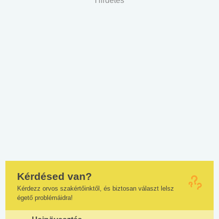
Hirdetés
Kérdésed van?
Kérdezz orvos szakértőinktől, és biztosan választ lelsz
égető problémáidra!