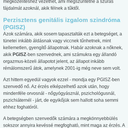
megközelítéshez vezethet, ami megszüntetné a szúrás
fájdalmát azoknál, akik félnek a tűktől.
Perzisztens genitális izgalom szindróma
(PGISZ)
Azok számára, akik sosem tapasztalták ezt a betegséget, a
tünetei inkább áldásnak vagy viccnek tűnhetnek, mint
kellemetlen, gyengítő állapotnak. Habár azoknak a nőknek,
akik
PGISZ
-ben szenvednek, ami számukra egy állandó
orgazmus-közeli állapotot jelent, az állapot inkább
rémálomszerű átok, amelynek 2001-ig még neve sem volt.
Azt hittem egyedül vagyok ezzel - mondja egy PGISZ-ben
szenvedő nő. Az érzés elképzelhető azok után, hogy
mindenféle orvosnál - nőgyógyásznál, pszichológusnál,
pszichiáternél - járt, de egyikőjük sem hallott soha semmi
ehhez foghatóról.
A betegségben szenvedők számára a megkönnyebbülés
sokszor annyira kevéssé megfogható, mint maga az érzés. A