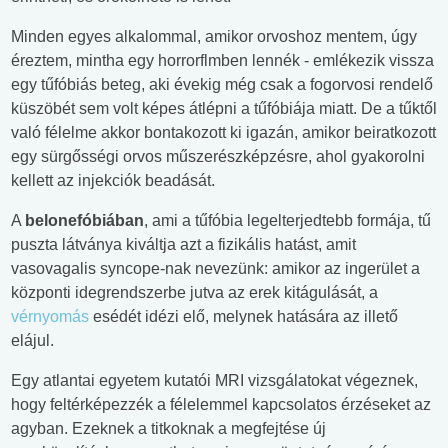
Minden egyes alkalommal, amikor orvoshoz mentem, úgy
éreztem, mintha egy horrorflmben lennék - emlékezik vissza
egy tűfóbiás beteg, aki évekig még csak a fogorvosi rendelő
küszöbét sem volt képes átlépni a tűfóbiája miatt. De a tűktől
való félelme akkor bontakozott ki igazán, amikor beiratkozott
egy sürgősségi orvos műszerészképzésre, ahol gyakorolni
kellett az injekciók beadását.
A
belonefóbiában
, ami a tűfóbia legelterjedtebb formája, tű
puszta látványa kiváltja azt a fizikális hatást, amit
vasovagalis syncope-nak nevezünk: amikor az ingerület a
központi idegrendszerbe jutva az erek kitágulását, a
vérnyomás
esédét idézi elő, melynek hatására az illető
elájul.
Egy atlantai egyetem kutatói MRI vizsgálatokat végeznek,
hogy feltérképezzék a félelemmel kapcsolatos érzéseket az
agyban. Ezeknek a titkoknak a megfejtése új