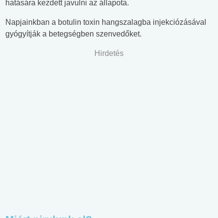
hatására kezdett javulni az állapota.
Napjainkban a botulin toxin hangszalagba injekciózásával
gyógyítják a betegségben szenvedőket.
Hirdetés