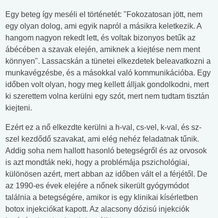
Egy beteg így meséli el történetét: "Fokozatosan jött, nem
egy olyan dolog, ami egyik napról a másikra keletkezik. A
hangom nagyon rekedt lett, és voltak bizonyos betűk az
ábécében a szavak elején, amiknek a kiejtése nem ment
könnyen". Lassacskán a tünetei elkezdetek beleavatkozni a
munkavégzésbe, és a másokkal való kommunikációba. Egy
időben volt olyan, hogy meg kellett álljak gondolkodni, mert
ki szerettem volna kerülni egy szót, mert nem tudtam tisztán
kiejteni.
Ezért ez a nő elkezdte kerülni a h-val, cs-vel, k-val, és sz-
szel kezdődő szavakat, ami elég nehéz feladatnak tűnik.
Addig soha nem hallott hasonló betegségről és az orvosok
is azt mondták neki, hogy a problémája pszichológiai,
különösen azért, mert abban az időben vált el a férjétől. De
az 1990-es évek elejére a nőnek sikerült gyógymódot
találnia a betegségére, amikor is egy klinikai kísérletben
botox injekciókat kapott. Az alacsony dózisú injekciók