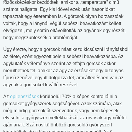
főzőcskézéskor kezdődtek, amikor a „temperature” című
számot hallgatta. Egy kis idővel ezek után hasonlókat
tapasztalt egy étteremben is. A görcsök olyan borzasztóak
voltak, hogy a lánynál végül sebészi beavatkozást kellett
elvégezni, mely során eltávolították az agyának egy részét,
hogy megszüntessék a problémáját.
Úgy érezte, hogy a görcsök miatt kezd kicsúszni irányításból
az élete, ezért egyezett bele a sebészi beavatkozásba. Az
agykutatók véleménye szerint az effajta görcsök akkor
merülhetnek fel, amikor az agy az érzéseket egy bizonyos
típusú zenével együtt dolgozza fel, ami átfedésben van az
agynak a görcsöket kiváltó részével.
Az
epilepsziások
körülbelül 70%-a képes kontrollálni a
görcsöket gyógyszerek segítségével. Azok számára, akik
még mindig görcsöktől szenvednek, vagy nem képesek
elviselni a gyógyszer mellékhatását, az orvosok agyműtétet
ajánlanak. Számos különböző görcsoldó gyógyszert
kipróbáltak, de a lány epilepsziája nem enyhült. Az ő