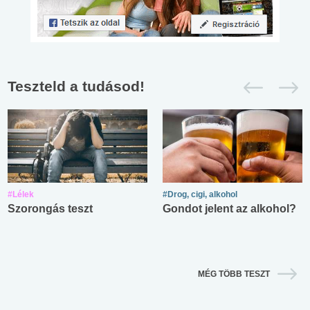
Teszteld a tudásod!
#Lélek
#Drog, cigi, alkohol
Szorongás teszt
Gondot jelent az alkohol?
MÉG TÖBB TESZT