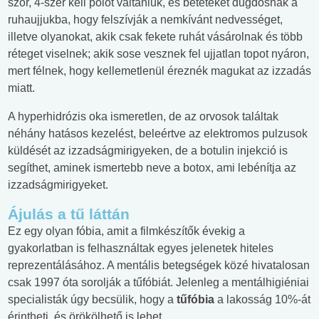
szor, 4-szer kell pólót váltaniuk, és betéteket dugdosnak a
ruhaujjukba, hogy felszívják a nemkívánt nedvességet,
illetve olyanokat, akik csak fekete ruhát vásárolnak és több
réteget viselnek; akik sose vesznek fel ujjatlan topot nyáron,
mert félnek, hogy kellemetlenül éreznék magukat az izzadás
miatt.
A hyperhidrózis oka ismeretlen, de az orvosok találtak
néhány hatásos kezelést, beleértve az elektromos pulzusok
küldését az izzadságmirigyeken, de a botulin injekció is
segíthet, aminek ismertebb neve a botox, ami lebénítja az
izzadságmirigyeket.
Ájulás a tű láttán
Ez egy olyan fóbia, amit a filmkészítők évekig a
gyakorlatban is felhasználtak egyes jelenetek hiteles
reprezentálásához. A mentális betegségek közé hivatalosan
csak 1997 óta sorolják a tűfóbiát. Jelenleg a mentálhigiéniai
specialisták úgy becsülik, hogy a
tűfóbia
a lakosság 10%-át
érintheti, és örökölhető is lehet.