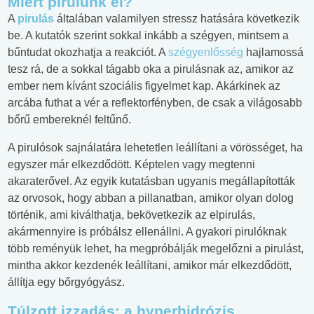
Miért pirulunk el?
A
pirulás
általában valamilyen stressz hatására következik
be. A kutatók szerint sokkal inkább a szégyen, mintsem a
bűntudat okozhatja a reakciót. A
szégyenlősség
hajlamossá
tesz rá, de a sokkal tágabb oka a pirulásnak az, amikor az
ember nem kívánt szociális figyelmet kap. Akárkinek az
arcába futhat a vér a reflektorfényben, de csak a világosabb
bőrű embereknél feltűnő.
A pirulósok sajnálatára lehetetlen leállítani a vörösséget, ha
egyszer már elkezdődött. Képtelen vagy megtenni
akaraterővel. Az egyik kutatásban ugyanis megállapították
az orvosok, hogy abban a pillanatban, amikor olyan dolog
történik, ami kiválthatja, bekövetkezik az elpirulás,
akármennyire is próbálsz ellenállni. A gyakori pirulóknak
több reményük lehet, ha megpróbálják megelőzni a pirulást,
mintha akkor kezdenék leállítani, amikor már elkezdődött,
állítja egy bőrgyógyász.
Túlzott izzadás: a hyperhidrózis