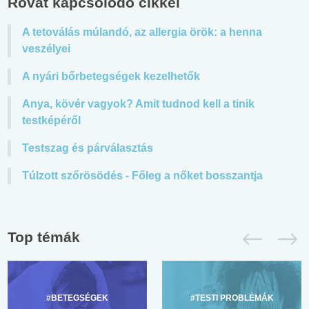
Rovat kapcsolódó cikkei
A tetoválás múlandó, az allergia örök: a henna
veszélyei
A nyári bőrbetegségek kezelhetők
Anya, kövér vagyok? Amit tudnod kell a tinik
testképéről
Testszag és párválasztás
Túlzott szőrösödés - Főleg a nőket bosszantja
Top témák
#BETEGSÉGEK
#TESTI PROBLÉMÁK