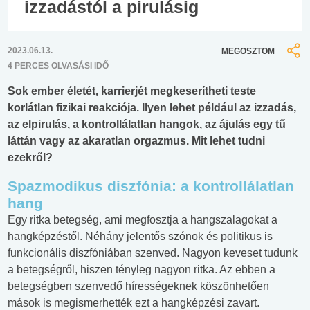
izzadástól a pirulásig
2023.06.13.
MEGOSZTOM
4 PERCES OLVASÁSI IDŐ
Sok ember életét, karrierjét megkeserítheti teste
korlátlan fizikai reakciója. Ilyen lehet például az izzadás,
az elpirulás, a kontrollálatlan hangok, az ájulás egy tű
láttán vagy az akaratlan orgazmus. Mit lehet tudni
ezekről?
Spazmodikus diszfónia: a kontrollálatlan
hang
Egy ritka betegség, ami megfosztja a hangszalagokat a
hangképzéstől. Néhány jelentős szónok és politikus is
funkcionális diszfóniában szenved. Nagyon keveset tudunk
a betegségről, hiszen tényleg nagyon ritka. Az ebben a
betegségben szenvedő hírességeknek köszönhetően
mások is megismerhették ezt a hangképzési zavart.