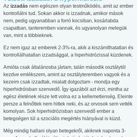
Az
izzadás
nem egészen olyan testműködés, amit az ember
kontrollálni tud. Sokan akkor is izzadnak, amikor mások
nem, pedig ugyanabban a forró kocsiban, kosárlabda
csapatban, tanteremben vannak, és ugyanolyan melegük
van, mint a többieknek.
Ez nem igaz az emberek 2-3%-ra, akik a kiszámíthatatlan és
kontrollálhatatlan izzadsággal, a hiperhidrózissal küzdenek.
Amióta csak általánosba jártam, talán második osztálytól
kezdve emlékszem, amint az osztályteremben vagyok és a
kezeim csak izzadtak, mialatt dolgoztam - mondja egy
hiperhidróisban szenvedő. Így igazából azt érzi, mintha az
egész életének része lett volna ez a kellemetlenség. Eleinte
persze a felnőttek nem hittek neki, és az orvosok sem vették
komolyan. Sok hiperhidrózisban szenvedő ember a
betegségen túl a szociális megértés hiányával is küzd.
Még mindig hallani olyan betegekről, akiknek naponta 3-