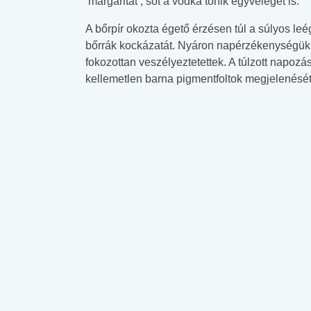
’margaritát’, sőt a vodka tonik egyvelegét is.
A bőrpír okozta égető érzésen túl a súlyos l
bőrrák kockázatát. Nyáron napérzékenységük 
fokozottan veszélyeztetettek. A túlzott napoz
kellemetlen barna pigmentfoltok megjelenését