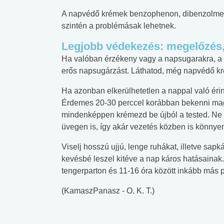
A napvédő krémek benzophenon, dibenzolmetha
szintén a problémásak lehetnek.
Legjobb védekezés: megelőzés,
Ha valóban érzékeny vagy a napsugarakra, a l
erős napsugárzást. Láthatod, még napvédő kré
Ha azonban elkerülhetetlen a nappal való éri
Érdemes 20-30 perccel korábban bekenni maga
mindenképpen krémezd be újból a tested. Ne f
üvegen is, így akár vezetés közben is könnye
Viselj hosszú ujjú, lenge ruhákat, illetve sapk
kevésbé leszel kitéve a nap káros hatásainak
tengerparton és 11-16 óra között inkább más p
(KamaszPanasz - O. K. T.)