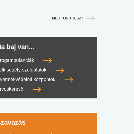
MÉG TÖBB TESZT
a baj van...
rogambulanciák
elkisegély-szolgálatok
yermekvédelmi központok
rvoskereső
Szavazás