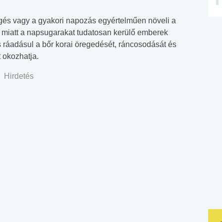
eégés vagy a gyakori napozás egyértelműen növeli a
miatt a napsugarakat tudatosan kerülő emberek
ás ráadásul a bőr korai öregedését, ráncosodását és
 okozhatja.
Hirdetés