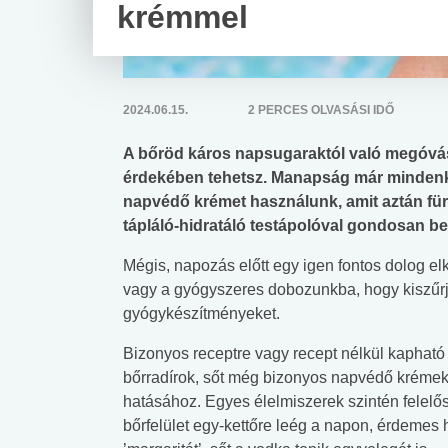
krémmel
2024.06.15.
2 PERCES OLVASÁSI IDŐ
A bőröd káros napsugaraktól való megóvás
érdekében tehetsz. Manapság már mindenki
napvédő krémet használunk, amit aztán fü
tápláló-hidratáló testápolóval gondosan 
Mégis, napozás előtt egy igen fontos dolog el
vagy a gyógyszeres dobozunkba, hogy kiszűrj
gyógykészítményeket.
Bizonyos receptre vagy recept nélkül kapható
bőrradírok, sőt még bizonyos napvédő krémek 
hatásához. Egyes élelmiszerek szintén felelős
bőrfelület egy-kettőre leég a napon, érdemes há