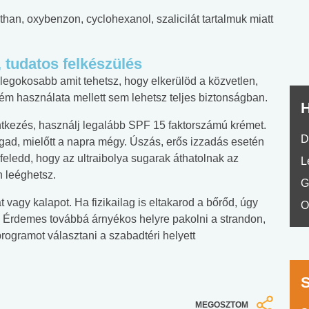
No.42
n, oxybenzon, cyclohexanol, szalicilát tartalmuk miatt
 tudatos felkészülés
egokosabb amit tehetsz, hogy elkerülöd a közvetlen,
m használata mellett sem lehetsz teljes biztonságban.
H
ntkezés, használj legalább SPF 15 faktorszámú krémet.
D
d, mielőtt a napra mégy. Úszás, erős izzadás esetén
eledd, hogy az ultraibolya sugarak áthatolnak az
L
n leéghetsz.
G
át vagy kalapot. Ha fizikailag is eltakarod a bőrőd, úgy
O
. Érdemes továbbá árnyékos helyre pakolni a strandon,
rogramot választani a szabadtéri helyett
MEGOSZTOM