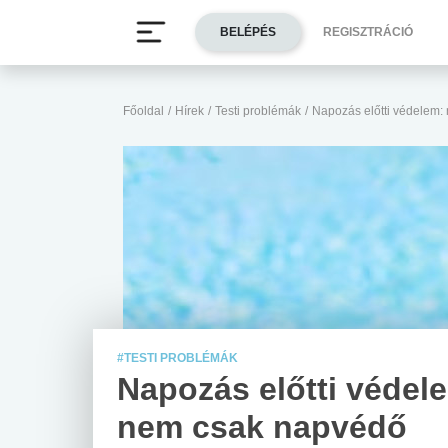
BELÉPÉS
REGISZTRÁCIÓ
Főoldal
/
Hírek
/
Testi problémák
/
Napozás előtti védelem
#TESTI PROBLÉMÁK
Napozás előtti védel
nem csak napvédő