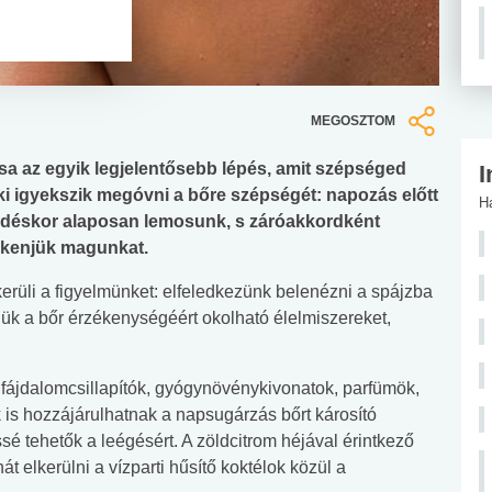
MEGOSZTOM
a az egyik legjelentősebb lépés, amit szépséged
I
 igyekszik megóvni a bőre szépségét: napozás előtt
H
rdéskor alaposan lemosunk, s záróakkordként
bekenjük magunkat.
kerüli a figyelmünket: elfeledkezünk belenézni a spájzba
ük a bőr érzékenységéért okolható élelmiszereket,
 fájdalomcsillapítók, gyógynövénykivonatok, parfümök,
is hozzájárulhatnak a napsugárzás bőrt károsító
sé tehetők a leégésért. A zöldcitrom héjával érintkező
t elkerülni a vízparti hűsítő koktélok közül a