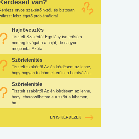
Kérdésed van?
Kérdezz orvos szakértőinktől, és biztosan
választ lelsz égető problémáidra!
Hajnövesztés
Tisztelt Szakértő! Egy lány ismerősöm
nemrég levágatta a haját, de nagyon
megbánta. Azóta...
Szőrtelenítés
Tisztelt szakértő! Az én kérdésem az lenne,
hogy hogyan tudnám elkerülni a borotválás...
Szőrtelenítés
Tisztelt szakértő! Az én kérdésem az lenne,
hogy leborotválhatom e a szőrt a lábamon,
ha...
ÉN IS KÉRDEZEK