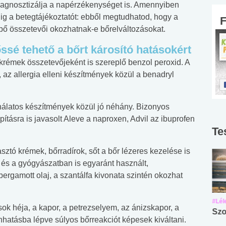
diagnosztizálja a napérzékenységet is. Amennyiben
g a betegtájékoztatót: ebből megtudhatod, hogy a
ő összetevői okozhatnak-e bőrelváltozásokat.
ssé tehető a bőrt károsító hatásokért
rémek összetevőjeként is szereplő benzol peroxid. A
, az allergia elleni készítmények közül a benadryl
álatos készítmények közül jó néhány. Bizonyos
ításra is javasolt Aleve a naproxen, Advil az ibuprofen
Te
ztó krémek, bőrradírok, sőt a bőr lézeres kezelése is
 és a gyógyászatban is egyaránt használt,
bergamott olaj, a szantálfa kivonata szintén okozhat
#Suli, munka
#Suli, munka
#Lél
ok héja, a kapor, a petrezselyem, az ánizskapor, a
Angol középfokú
Internet-függőség
Szo
nhatásba lépve súlyos bőrreakciót képesek kiváltani.
nyelvvizsga teszt -
teszt