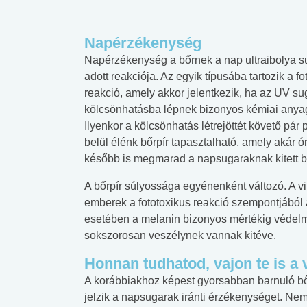
Napérzékenység
Napérzékenység a bőrnek a nap ultraibolya s
adott reakciója. Az egyik típusába tartozik a fo
reakció, amely akkor jelentkezik, ha az UV su
kölcsönhatásba lépnek bizonyos kémiai anya
Ilyenkor a kölcsönhatás létrejöttét követő pár
belül élénk bőrpír tapasztalható, amely akár ó
később is megmarad a napsugaraknak kitett bő
A bőrpír súlyossága egyénenként változó. A v
emberek a fototoxikus reakció szempontjából 
esetében a melanin bizonyos mértékig védelm
sokszorosan veszélynek vannak kitéve.
Honnan tudhatod, vajon te is a 
A korábbiakhoz képest gyorsabban barnuló bőr,
jelzik a napsugarak iránti érzékenységet. Ne