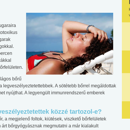
ugaraira
totoxikus
garak
gokkal.
 percen
rákkal
rfelületen.
ilágos bőrű
a legveszélyeztetettebbek. A sötétebb bőrrel megáldottak
et nyújthat. A legyengült immunrendszerű emberek
veszélyeztetettek közzé tartozol-e?
 a megjelenő foltok, kiütések, viszkető bőrfelületek
m árt bőrgyógyásznak megmutatni a már kialakult