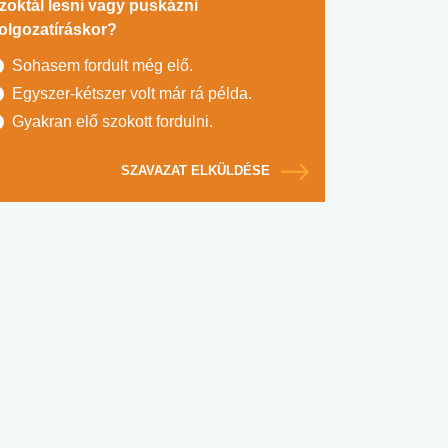
zoktál lesni vagy puskázni
olgozatíráskor?
Sohasem fordult még elő.
Egyszer-kétszer volt már rá példa.
Gyakran elő szokott fordulni.
SZAVAZAT ELKÜLDÉSE