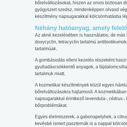
bőrelváltozásokat, hiszen az orvos biztosan 
gyógyszert szedsz, mindenképpen olvasd végi
készítmény napsugarakkal kölcsönhatásba lép
Néhány hatóanyag, amely felelő
Az akné kezelésében is használatos, de más k
doxycyclin, tetracyclin tartalmú antibiotikumok
tartalmúak.
A gombásodás elleni kezelés részeként haszn
gyulladáscsökkentő anyagok, a fájdalomcsillap
tartalmuk miatt.
A kozmetikai készítmények közül egyes hámlas
bőrelváltozásokra hajlamosít. A kozmetikában
napsugarakkal érintkező levendula-, cédrus-, 
bőrproblémákat.
 alkohol
#Zöldövezet
#Betegségek
Egyes élelmiszerek, a gabonapelyhek, a citrus
lent az
Mekkora az ökológiai
Elsősegély
kevésbé ismert paszternák is a nappal kölcsö
lábnyomod?
tudásteszt