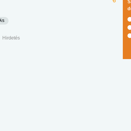
S
d
DÁS
Hirdetés