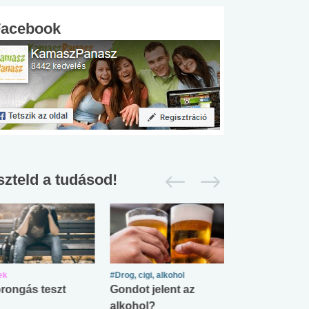
Facebook
szteld a tudásod!
ek
#Drog, cigi, alkohol
#Zöldövezet
rongás teszt
Gondot jelent az
Mekkora az ö
alkohol?
lábnyomod?