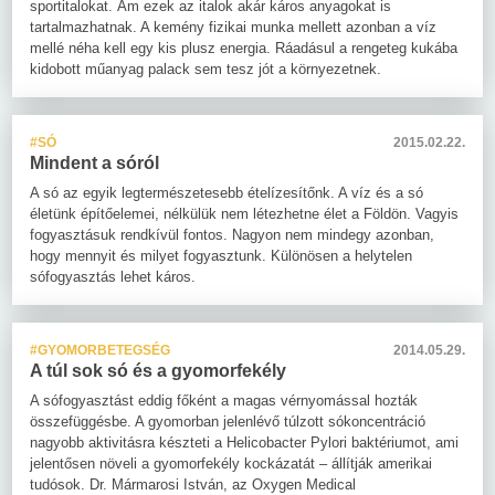
sportitalokat. Ám ezek az italok akár káros anyagokat is
tartalmazhatnak. A kemény fizikai munka mellett azonban a víz
mellé néha kell egy kis plusz energia. Ráadásul a rengeteg kukába
kidobott műanyag palack sem tesz jót a környezetnek.
#SÓ
2015.02.22.
Mindent a sóról
A só az egyik legtermészetesebb ételízesítőnk. A víz és a só
életünk építőelemei, nélkülük nem létezhetne élet a Földön. Vagyis
fogyasztásuk rendkívül fontos. Nagyon nem mindegy azonban,
hogy mennyit és milyet fogyasztunk. Különösen a helytelen
sófogyasztás lehet káros.
#GYOMORBETEGSÉG
2014.05.29.
A túl sok só és a gyomorfekély
A sófogyasztást eddig főként a magas vérnyomással hozták
összefüggésbe. A gyomorban jelenlévő túlzott sókoncentráció
nagyobb aktivitásra készteti a Helicobacter Pylori baktériumot, ami
jelentősen növeli a gyomorfekély kockázatát – állítják amerikai
tudósok. Dr. Mármarosi István, az Oxygen Medical