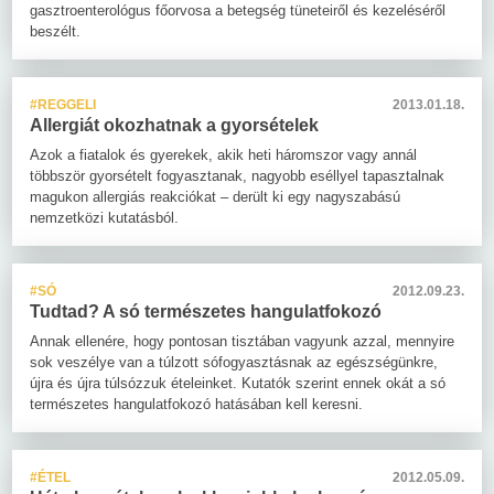
gasztroenterológus főorvosa a betegség tüneteiről és kezeléséről
beszélt.
#REGGELI
2013.01.18.
Allergiát okozhatnak a gyorsételek
Azok a fiatalok és gyerekek, akik heti háromszor vagy annál
többször gyorsételt fogyasztanak, nagyobb eséllyel tapasztalnak
magukon allergiás reakciókat – derült ki egy nagyszabású
nemzetközi kutatásból.
#SÓ
2012.09.23.
Tudtad? A só természetes hangulatfokozó
Annak ellenére, hogy pontosan tisztában vagyunk azzal, mennyire
sok veszélye van a túlzott sófogyasztásnak az egészségünkre,
újra és újra túlsózzuk ételeinket. Kutatók szerint ennek okát a só
természetes hangulatfokozó hatásában kell keresni.
#ÉTEL
2012.05.09.