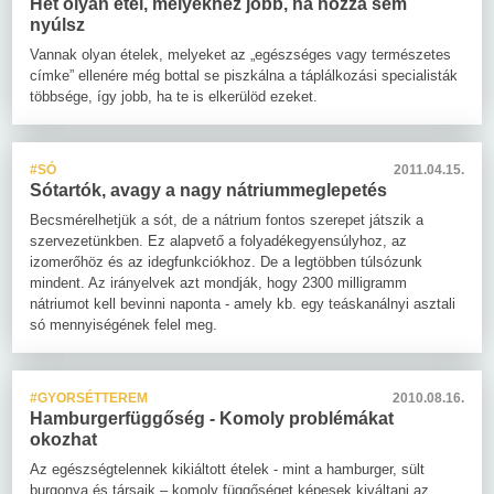
Hét olyan étel, melyekhez jobb, ha hozzá sem
nyúlsz
Vannak olyan ételek, melyeket az „egészséges vagy természetes
címke” ellenére még bottal se piszkálna a táplálkozási specialisták
többsége, így jobb, ha te is elkerülöd ezeket.
#SÓ
2011.04.15.
Sótartók, avagy a nagy nátriummeglepetés
Becsmérelhetjük a sót, de a nátrium fontos szerepet játszik a
szervezetünkben. Ez alapvető a folyadékegyensúlyhoz, az
izomerőhöz és az idegfunkciókhoz. De a legtöbben túlsózunk
mindent. Az irányelvek azt mondják, hogy 2300 milligramm
nátriumot kell bevinni naponta - amely kb. egy teáskanálnyi asztali
só mennyiségének felel meg.
#GYORSÉTTEREM
2010.08.16.
Hamburgerfüggőség - Komoly problémákat
okozhat
Az egészségtelennek kikiáltott ételek - mint a hamburger, sült
burgonya és társaik – komoly függőséget képesek kiváltani az