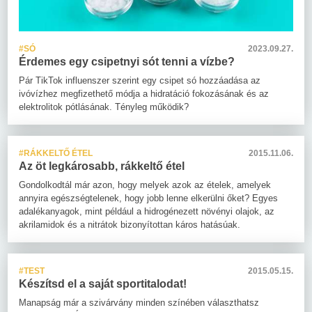
#SÓ
2023.09.27.
Érdemes egy csipetnyi sót tenni a vízbe?
Pár TikTok influenszer szerint egy csipet só hozzáadása az
ivóvízhez megfizethető módja a hidratáció fokozásának és az
elektrolitok pótlásának. Tényleg működik?
#RÁKKELTŐ ÉTEL
2015.11.06.
Az öt legkárosabb, rákkeltő étel
Gondolkodtál már azon, hogy melyek azok az ételek, amelyek
annyira egészségtelenek, hogy jobb lenne elkerülni őket? Egyes
adalékanyagok, mint például a hidrogénezett növényi olajok, az
akrilamidok és a nitrátok bizonyítottan káros hatásúak.
#TEST
2015.05.15.
Készítsd el a saját sportitalodat!
Manapság már a szivárvány minden színében választhatsz