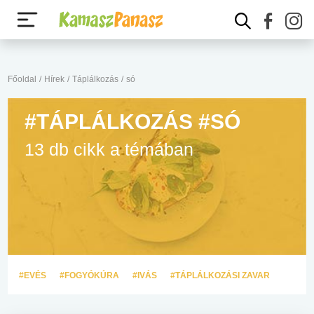
Főoldal
/
Hírek
/
Táplálkozás
/
só
#TÁPLÁLKOZÁS #SÓ
13 db cikk a témában
#EVÉS
#FOGYÓKÚRA
#IVÁS
#TÁPLÁLKOZÁSI ZAVAR