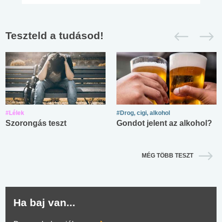
Teszteld a tudásod!
#Lélek
#Drog, cigi, alkohol
Szorongás teszt
Gondot jelent az alkohol?
MÉG TÖBB TESZT
Ha baj van...