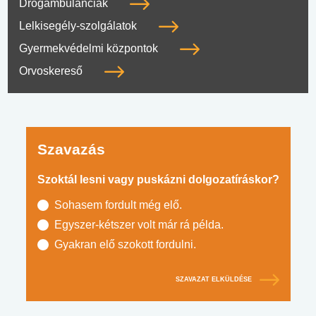
Drogambulanciák
Lelkisegély-szolgálatok
Gyermekvédelmi központok
Orvoskereső
Szavazás
Szoktál lesni vagy puskázni dolgozatíráskor?
Sohasem fordult még elő.
Egyszer-kétszer volt már rá példa.
Gyakran elő szokott fordulni.
SZAVAZAT ELKÜLDÉSE