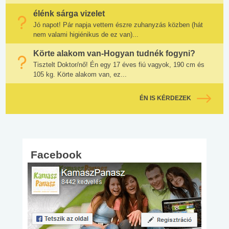
élénk sárga vizelet
Jó napot! Pár napja vettem észre zuhanyzás közben (hát
nem valami higiénikus de ez van)...
Körte alakom van-Hogyan tudnék fogyni?
Tisztelt Doktor/nő! Én egy 17 éves fiú vagyok, 190 cm és
105 kg. Körte alakom van, ez...
ÉN IS KÉRDEZEK
Facebook