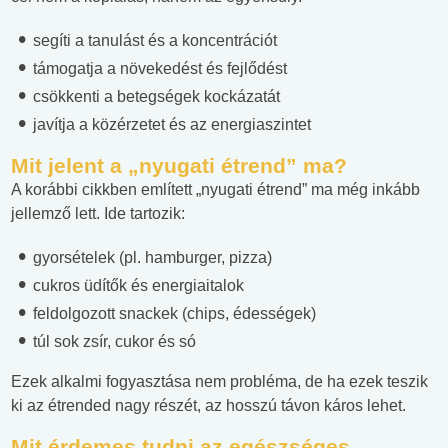
segíti a tanulást és a koncentrációt
támogatja a növekedést és fejlődést
csökkenti a betegségek kockázatát
javítja a közérzetet és az energiaszintet
Mit jelent a „nyugati étrend” ma?
A korábbi cikkben említett „nyugati étrend” ma még inkább
jellemző lett. Ide tartozik:
gyorsételek (pl. hamburger, pizza)
cukros üdítők és energiaitalok
feldolgozott snackek (chips, édességek)
túl sok zsír, cukor és só
Ezek alkalmi fogyasztása nem probléma, de ha ezek teszik
ki az étrended nagy részét, az hosszú távon káros lehet.
Mit érdemes tudni az egészséges