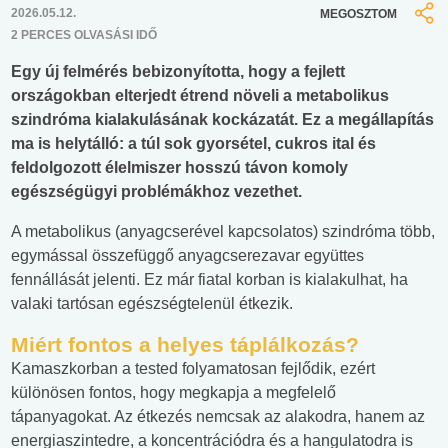
2026.05.12.
MEGOSZTOM
2 PERCES OLVASÁSI IDŐ
Egy új felmérés bebizonyította, hogy a fejlett
országokban elterjedt étrend növeli a metabolikus
szindróma kialakulásának kockázatát. Ez a megállapítás
ma is helytálló: a túl sok gyorsétel, cukros ital és
feldolgozott élelmiszer hosszú távon komoly
egészségügyi problémákhoz vezethet.
A metabolikus (anyagcserével kapcsolatos) szindróma több,
egymással összefüggő anyagcserezavar együttes
fennállását jelenti. Ez már fiatal korban is kialakulhat, ha
valaki tartósan egészségtelenül étkezik.
Miért fontos a helyes táplálkozás?
Kamaszkorban a tested folyamatosan fejlődik, ezért
különösen fontos, hogy megkapja a megfelelő
tápanyagokat. Az étkezés nemcsak az alakodra, hanem az
energiaszintedre, a koncentrációdra és a hangulatodra is