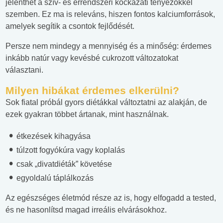
jelenthet a szív- és érrendszeri kockázati tényezőkkel
szemben. Ez ma is releváns, hiszen fontos kalciumforrások,
amelyek segítik a csontok fejlődését.
Persze nem mindegy a mennyiség és a minőség: érdemes
inkább natúr vagy kevésbé cukrozott változatokat
választani.
Milyen hibákat érdemes elkerülni?
Sok fiatal próbál gyors diétákkal változtatni az alakján, de
ezek gyakran többet ártanak, mint használnak.
étkezések kihagyása
túlzott fogyókúra vagy koplalás
csak „divatdiéták” követése
egyoldalú táplálkozás
Az egészséges életmód része az is, hogy elfogadd a tested,
és ne hasonlítsd magad irreális elvárásokhoz.