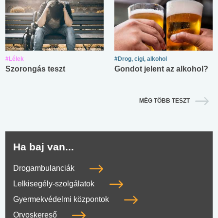
#Lélek
#Drog, cigi, alkohol
Szorongás teszt
Gondot jelent az alkohol?
MÉG TÖBB TESZT
Ha baj van...
Drogambulanciák
Lelkisegély-szolgálatok
Gyermekvédelmi központok
Orvoskereső