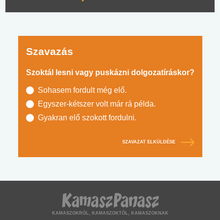
Szavazás
Szoktál lesni vagy puskázni dolgozatíráskor?
Sohasem fordult még elő.
Egyszer-kétszer volt már rá példa.
Gyakran elő szokott fordulni.
SZAVAZAT ELKÜLDÉSE
KAMASZOKRÓL, KAMASZOKTÓL, KAMASZOKNAK