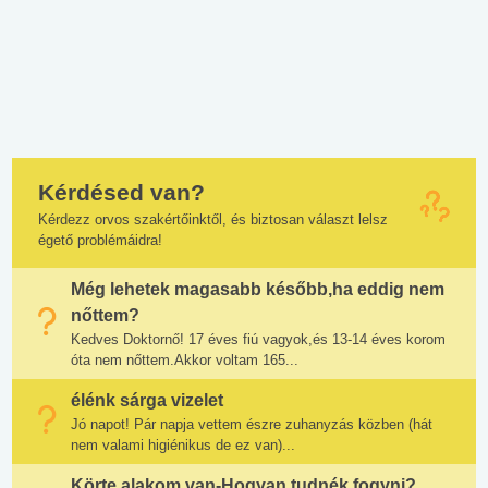
Kérdésed van?
Kérdezz orvos szakértőinktől, és biztosan választ lelsz
égető problémáidra!
Még lehetek magasabb később,ha eddig nem
nőttem?
Kedves Doktornő! 17 éves fiú vagyok,és 13-14 éves korom
óta nem nőttem.Akkor voltam 165...
élénk sárga vizelet
Jó napot! Pár napja vettem észre zuhanyzás közben (hát
nem valami higiénikus de ez van)...
Körte alakom van-Hogyan tudnék fogyni?