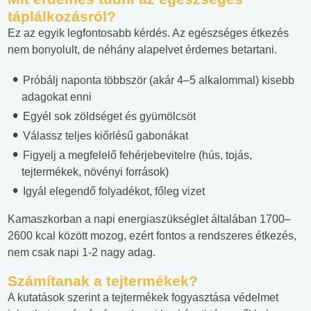
táplálkozásról?
Ez az egyik legfontosabb kérdés. Az egészséges étkezés
nem bonyolult, de néhány alapelvet érdemes betartani.
Próbálj naponta többször (akár 4–5 alkalommal) kisebb
adagokat enni
Egyél sok zöldséget és gyümölcsöt
Válassz teljes kiőrlésű gabonákat
Figyelj a megfelelő fehérjebevitelre (hús, tojás,
tejtermékek, növényi források)
Igyál elegendő folyadékot, főleg vizet
Kamaszkorban a napi energiaszükséglet általában 1700–
2600 kcal között mozog, ezért fontos a rendszeres étkezés,
nem csak napi 1-2 nagy adag.
Számítanak a tejtermékek?
A kutatások szerint a tejtermékek fogyasztása védelmet