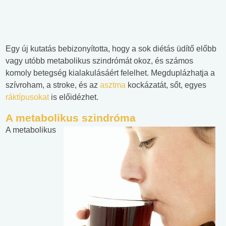
Egy új kutatás bebizonyította, hogy a sok diétás üdítő előbb
vagy utóbb metabolikus szindrómát okoz, és számos
komoly betegség kialakulásáért felelhet. Megduplázhatja a
szívroham, a stroke, és az
asztma
kockázatát, sőt, egyes
ráktípusokat
is előidézhet.
A metabolikus szindróma
A metabolikus