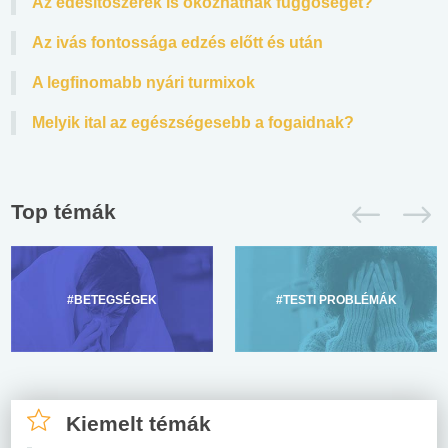
Az édesítőszerek is okozhatnak függőséget?
Az ivás fontossága edzés előtt és után
A legfinomabb nyári turmixok
Melyik ital az egészségesebb a fogaidnak?
Top témák
#BETEGSÉGEK
#TESTI PROBLÉMÁK
Kiemelt témák