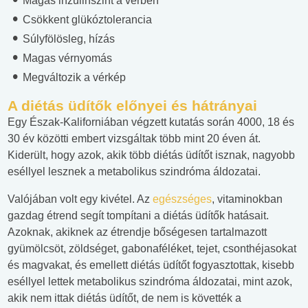
Magas inzulinszint a vérben
Csökkent glükóztolerancia
Súlyfölösleg, hízás
Magas vérnyomás
Megváltozik a vérkép
A diétás üdítők előnyei és hátrányai
Egy Észak-Kaliforniában végzett kutatás során 4000, 18 és
30 év közötti embert vizsgáltak több mint 20 éven át.
Kiderült, hogy azok, akik több diétás üdítőt isznak, nagyobb
eséllyel lesznek a metabolikus szindróma áldozatai.
Valójában volt egy kivétel. Az
egészséges
, vitaminokban
gazdag étrend segít tompítani a diétás üdítők hatásait.
Azoknak, akiknek az étrendje bőségesen tartalmazott
gyümölcsöt, zöldséget, gabonaféléket, tejet, csonthéjasokat
és magvakat, és emellett diétás üdítőt fogyasztottak, kisebb
eséllyel lettek metabolikus szindróma áldozatai, mint azok,
akik nem ittak diétás üdítőt, de nem is követték a