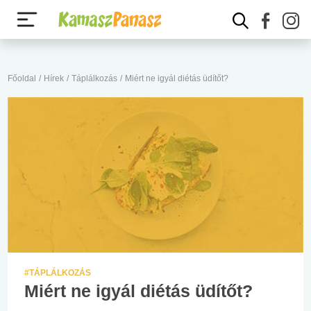
Főoldal
/
Hírek
/
Táplálkozás
/
Miért ne igyál diétás üdítőt?
#TÁPLÁLKOZÁS
Miért ne igyál diétás üdítőt?