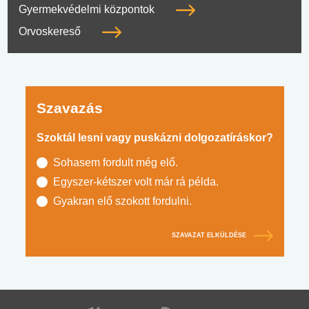
Gyermekvédelmi központok
Orvoskereső
Szavazás
Szoktál lesni vagy puskázni dolgozatíráskor?
Sohasem fordult még elő.
Egyszer-kétszer volt már rá példa.
Gyakran elő szokott fordulni.
SZAVAZAT ELKÜLDÉSE