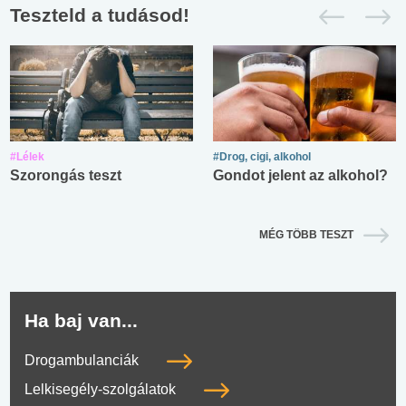
Teszteld a tudásod!
#Lélek
#Drog, cigi, alkohol
Szorongás teszt
Gondot jelent az alkohol?
MÉG TÖBB TESZT
Ha baj van...
Drogambulanciák
Lelkisegély-szolgálatok