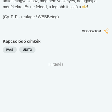
üdítőt elfogyasztasz, még nem veszélyes, de ügyelj a
mértékekre. És ne feledd, a legjobb frissítő a
víz
!
(Gy. P. F. - realage / WEBBeteg)
MEGOSZTOM
Kapcsolódó címkék
IVÁS
ÜDÍTŐ
Hirdetés