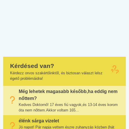
Kérdésed van?
Kérdezz orvos szakértőinktől, és biztosan választ lelsz
égető problémáidra!
Még lehetek magasabb később,ha eddig nem
nőttem?
Kedves Doktornő! 17 éves fiú vagyok,és 13-14 éves korom
óta nem nőttem.Akkor voltam 165...
élénk sárga vizelet
Jó napot! Pár napja vettem észre zuhanyzás közben (hát