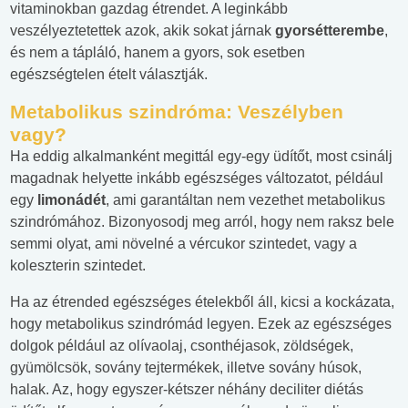
vitaminokban gazdag étrendet. A leginkább
veszélyeztetettek azok, akik sokat járnak
gyorsétterembe
,
és nem a tápláló, hanem a gyors, sok esetben
egészségtelen ételt választják.
Metabolikus szindróma: Veszélyben
vagy?
Ha eddig alkalmanként megittál egy-egy üdítőt, most csinálj
magadnak helyette inkább egészséges változatot, például
egy
limonádét
, ami garantáltan nem vezethet metabolikus
szindrómához. Bizonyosodj meg arról, hogy nem raksz bele
semmi olyat, ami növelné a vércukor szintedet, vagy a
koleszterin szintedet.
Ha az étrended egészséges ételekből áll, kicsi a kockázata,
hogy metabolikus szindrómád legyen. Ezek az egészséges
dolgok például az olívaolaj, csonthéjasok, zöldségek,
gyümölcsök, sovány tejtermékek, illetve sovány húsok,
halak. Az, hogy egyszer-kétszer néhány deciliter diétás