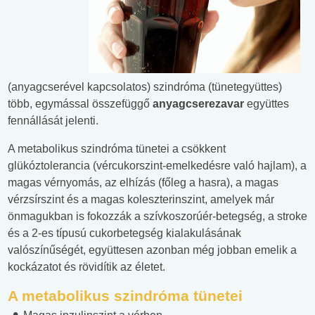
(anyagcserével kapcsolatos) szindróma (tünetegyüttes)
több, egymással összefüggő
anyagcserezavar
együttes
fennállását jelenti.
A metabolikus szindróma tünetei a csökkent
glükóztolerancia (vércukorszint-emelkedésre való hajlam), a
magas vérnyomás, az elhízás (főleg a hasra), a magas
vérzsírszint és a magas koleszterinszint, amelyek már
önmagukban is fokozzák a szívkoszorúér-betegség, a stroke
és a 2-es típusú cukorbetegség kialakulásának
valószínűségét, együttesen azonban még jobban emelik a
kockázatot és rövidítik az életet.
A metabolikus szindróma tünetei