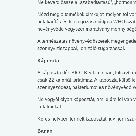
Ne keverd össze a „szabadtartású”, „hormonme
Nézd meg a termékek címkéjét, melyen fel van 
betakarítás és feldolgozás módja a WHO szabv
növényvédő vegyszer maradvány mennyiségét
A természetes növényvédőszerek megengedett
szennyvíziszappal, ionizáló sugárzással.
Káposzta
A káposzta dús B6-C-K-vitaminban, folsavba
csak 22 kalóriát tartalmaz. A káposzta külső l
szennyeződést, baktériumot és növényvédő v
Ne vegyél olyan káposztát, ami előre fel van 
tartalmukat.
Keres helyben termelt káposztát, így nem szü
Banán