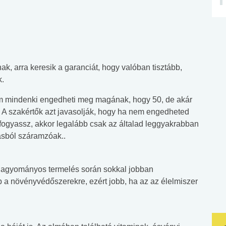
ak, arra keresik a garanciát, hogy valóban tisztább,
k.
em mindenki engedheti meg magának, hogy 50, de akár
 A szakértők azt javasolják, hogy ha nem engedheted
ogyassz, akkor legalább csak az általad leggyakrabban
ásból száramzóak..
 hagyományos termelés során sokkal jobban
 a növényvédőszerekre, ezért jobb, ha az az élelmiszer