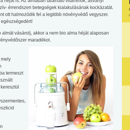
a héját is. Az almában található vitaminok, ásványi
ív- érrendszeri betegségek kialakulásának kockázatát.
nt ott halmozódik fel a legtöbb növényvédő vegyszer.
z egészségedért!
lmát vásárolj, akkor a nem bio alma héját alaposan
övényvédőszer maradékot.
, mely
n
ba termeszt
sznált
n keresztül
yszermentes,
szticid
en