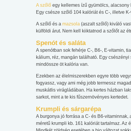
A szőlő
egy kellemes ízű gyümölcs, alacsony k
lent az
Mekkora az ökológiai
Elsősegély
Egy csésze szőlő 104 kalóriát és C-, illetve K-
lábnyomod?
tudásteszt
A szőlő és a
mazsola
(aszalt szőlő) kiváló va
külföldi árut. Nem kell kiiktatnod a szőlőt az 
Spenót és saláta
A spenótban sok fehérje C-, B6-, E-vitamin, tia
kálium, réz, mangán található. Egy csészényi
mindössze öt kalória van.
Ezekben az élelmiszerekben egyre több vegyszer
fogyassz, vagy ami még jobb termessz magadn
muskátlis virágládában. Ha kertes házban la
sarkot, mint a te kis fűszernövényes kertedet.
Krumpli és sárgarépa
A burgonya jó forrása a C- és B6-vitaminnak
méretű krumpli kb. 161 kalóriát tartalmaz. Az 
Mindkét zöldség esetében a bio változat so