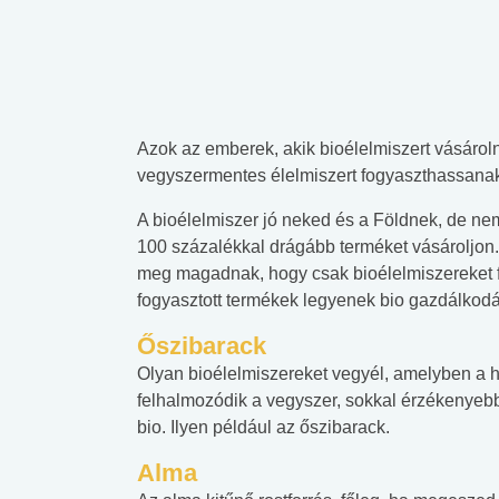
Azok az emberek, akik bioélelmiszert vásároln
vegyszermentes élelmiszert fogyaszthassana
A bioélelmiszer jó neked és a Földnek, de n
100 százalékkal drágább terméket vásároljon.
meg magadnak, hogy csak bioélelmiszereket f
fogyasztott termékek legyenek bio gazdálkod
Őszibarack
Olyan bioélelmiszereket vegyél, amelyben a
felhalmozódik a vegyszer, sokkal érzékenyebb
bio. Ilyen például az őszibarack.
Alma