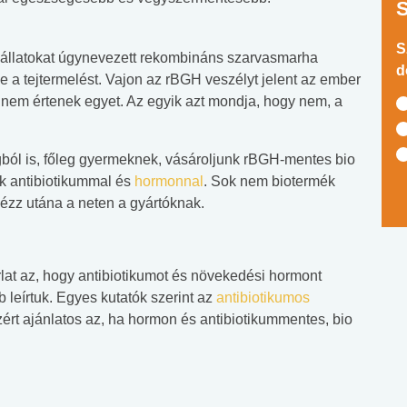
S
állatokat úgynevezett rekombináns szarvasmarha
d
 a tejtermelést. Vajon az rBGH veszélyt jelent az ember
 nem értenek egyet. Az egyik azt mondja, hogy nem, a
ból is, főleg gyermeknek, vásároljunk rBGH-mentes bio
ék antibiotikummal és
hormonnal
. Sok nem biotermék
Nézz utána a neten a gyártóknak.
lat az, hogy antibiotikumot és növekedési hormont
 leírtuk. Egyes kutatók szerint az
antibiotikumos
rt ajánlatos az, ha hormon és antibiotikummentes, bio