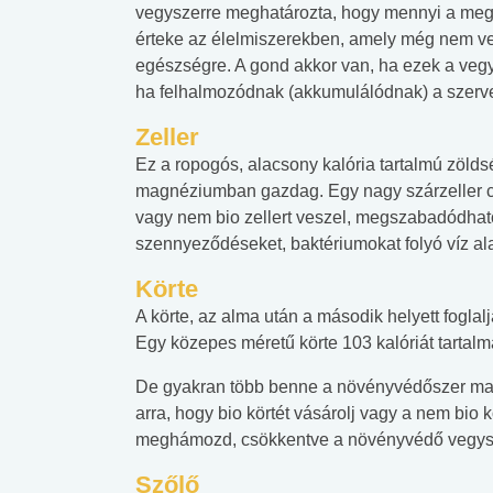
vegyszerre meghatározta, hogy mennyi a me
érteke az élelmiszerekben, amely még nem v
egészségre. A gond akkor van, ha ezek a vegys
ha felhalmozódnak (akkumulálódnak) a szerv
Zeller
Ez a ropogós, alacsony kalória tartalmú zölds
magnéziumban gazdag. Egy nagy szárzeller csak
vagy nem bio zellert veszel, megszabadódhato
szennyeződéseket, baktériumokat folyó víz al
Körte
A körte, az alma után a második helyett foglal
Egy közepes méretű körte 103 kalóriát tartalma
De gyakran több benne a növényvédőszer mar
arra, hogy bio körtét vásárolj vagy a nem bio 
meghámozd, csökkentve a növényvédő vegysze
Szőlő
 alkohol
#Zöldövezet
#Betegségek