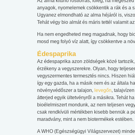
Az alma kitűnő rostforrás, főleg, ha megeszed 
anyagok, nyomelemek csökkentik a rák és a sz
Ugyanez elmondható az alma héjáról is, viszo
Tehát végy bio almát és máris tettél valamit a
Ha nem engedheted meg magadnak, hogy bio a
mosd meg folyó víz alatt, így csökkentve a n
Édespaprika
Az édespaprika azon zöldségek közé tartozik
érzékeny a vegyszerekre. Olyan, hogy teljese
vegyszermentes termesztés nincs. Hiszen hiá
így egy gazda, ha a másik nem és az általa ha
növényvédőszer a talajon,
levegőn
, talajvíze
átterjed egyik ültetvényről a másikra. Tehát ha
bioélelmiszert mondunk, az nem teljesen veg
csak rendkívüli mértékben kisebb bennük a pe
maradvány, mint a nem biotermékek estében.
A WHO (Egészségügyi Világszervezet) mind