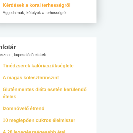
Kérdések a korai terhességről
Aggodalmak, kételyek a terhességről
nfotár
asznos, kapcsolódó cikkek
Tinédzserek kalóriaszükséglete
A magas koleszterinszint
Gluténmentes diéta esetén kerülendő
ételek
Izomnövelő étrend
10 meglepően cukros élelmiszer
A 28 legegészségesebb étel