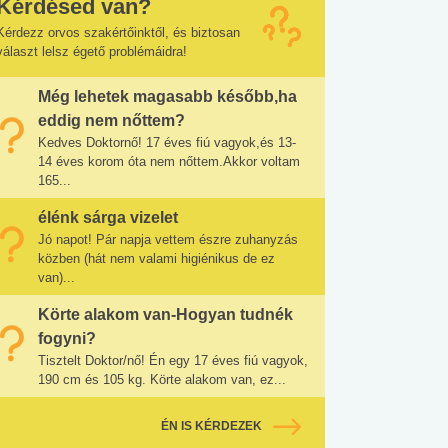
Kérdésed van?
Kérdezz orvos szakértőinktől, és biztosan
választ lelsz égető problémáidra!
Még lehetek magasabb később,ha
eddig nem nőttem?
Kedves Doktornő! 17 éves fiú vagyok,és 13-
14 éves korom óta nem nőttem.Akkor voltam
165...
élénk sárga vizelet
Jó napot! Pár napja vettem észre zuhanyzás
közben (hát nem valami higiénikus de ez
van)...
Körte alakom van-Hogyan tudnék
fogyni?
Tisztelt Doktor/nő! Én egy 17 éves fiú vagyok,
190 cm és 105 kg. Körte alakom van, ez...
ÉN IS KÉRDEZEK