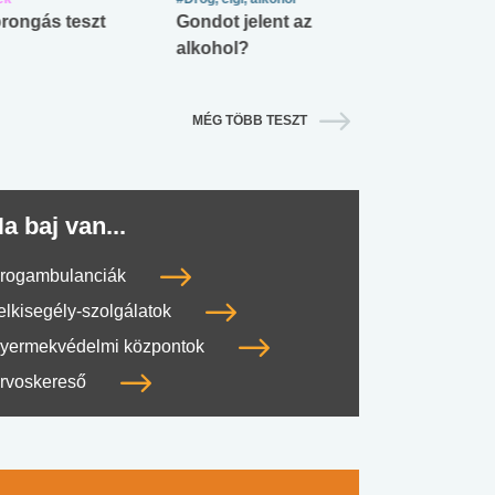
rongás teszt
Gondot jelent az
Mekkora az ö
alkohol?
lábnyomod?
MÉG TÖBB TESZT
a baj van...
rogambulanciák
elkisegély-szolgálatok
yermekvédelmi központok
rvoskereső