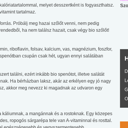
alóriatartalommal, melyet desszertként is fogyaszthatsz.
Angol középfokú
Internet-függőség
Szo
vitamint tartalmaz.
nyelvvizsga teszt -
teszt
No.42
sforrás. Próbálj meg hazai szőlőt venni, nem pedig
étrendedből, ha nem találsz hazait, csak végy bio szőlőt!
min, riboflavin, folsav, kalcium, vas, magnézium, foszfor,
 spenótban csupán csak hét, ugyan ennyi salátában
H
D
t találni, ezért inkább bio spenótot, illetve salátát
L
ak. Ha bérházban laksz, akár az erkélyen egy jó nagy
ksz, akkor meg nevezz ki magadnak az udvaron egy
G
O
, a káliumnak, a mangánnak és a rostoknak. Egy közepes
édes, ropogós sárgarépa tele van A-vitaminnal és rosttal.
kkal egészségesebb és vegyszermentesebb.