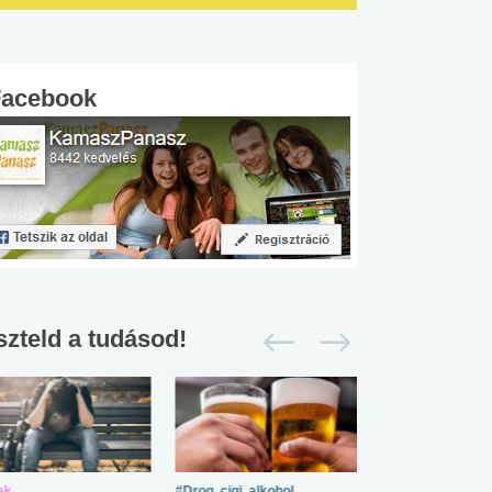
Facebook
szteld a tudásod!
ek
#Drog, cigi, alkohol
#Zöldövezet