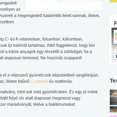
gengedett
eszélyes az
zerek a megengedett határérték felett vannak, illetve,
ezetben.
ég C- és K-vitaminban, folsavban, káliumban,
 tíz kalóriát tartalmaz. Attól függetlenül, hogy bio
d a káros anyagok egy részétől a zöldséget, ha a
att alaposan lemosod. Ne használj szappant!
ja el a népszerű gyümölcsök képzeletbeli ranglétráján.
Te
z, illetve kitűnő
C-vitamin
és rostforrás.
advány, mint sok más gyümölcsben. Ez egy jó indok
körtét folyó víz alatt alaposan megmosd vagy
r maradványát, illetve a baktériumokat.
#Suli, munka
#Suli, munka
#Lél