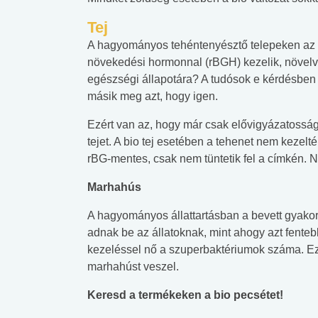
Tej
A hagyományos tehéntenyésztő telepeken az 
növekedési hormonnal (rBGH) kezelik, növelve
egészségi állapotára? A tudósok e kérdésben
másik meg azt, hogy igen.
Ezért van az, hogy már csak elővigyázatosság
tejet. A bio tej esetében a tehenet nem kezelt
rBG-mentes, csak nem tüntetik fel a címkén. 
Marhahús
A hagyományos állattartásban a bevett gyakor
adnak be az állatoknak, mint ahogy azt fentebb
kezeléssel nő a szuperbaktériumok száma. Ezé
marhahúst veszel.
Keresd a termékeken a bio pecsétet!