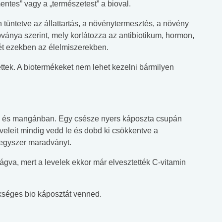
ntes” vagy a „természetest” a bioval.
tüntetve az állattartás, a növénytermesztés, a növény
ánya szerint, mely korlátozza az antibiotikum, hormon,
 ezekben az élelmiszerekben.
ek. A biotermékeket nem lehet kezelni bármilyen
n és mangánban. Egy csésze nyers káposzta csupán
eveleit mindig vedd le és dobd ki csökkentve a
egyszer maradványt.
vágva, mert a levelek ekkor már elvesztették C-vitamin
kséges bio káposztát venned.