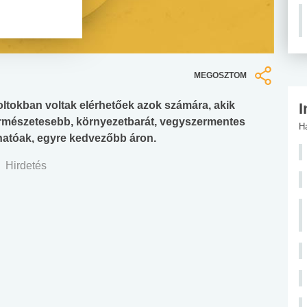
MEGOSZTOM
ltokban voltak elérhetőek azok számára, akik
I
 természetesebb, környezetbarát, vegyszermentes
H
hatóak, egyre kedvezőbb áron.
Hirdetés