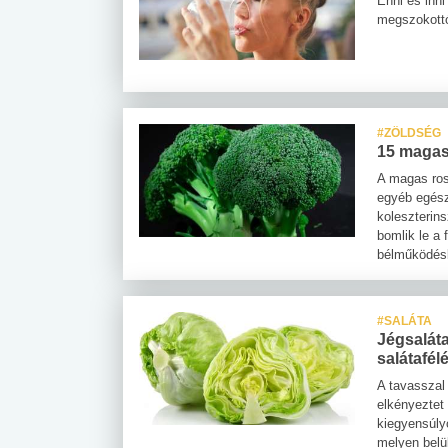
Enni és inn
megszokottól
#ZÖLDSÉG
15 magas 
A magas ros
egyéb egész
koleszterin
bomlik le a
bélműködésb
#SALÁTA
Jégsaláta
salátafél
A tavasszal
elkényeztet 
kiegyensúly
melyen belü