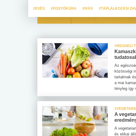
#EVÉS
#FOGYÓKÚRA
#IVÁS
#TÁPLÁLKOZÁSI ZA
#REGGELI 
Kamaszkor
tudatosa
Az egészség
közösségi m
tartalmak és
a mai kamas
tényleg így
#VEGETARI
A vegetar
eredmény
A vegetaria
és etikai ál