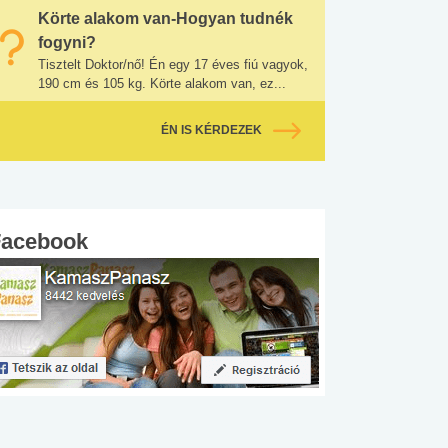
Körte alakom van-Hogyan tudnék
fogyni?
Tisztelt Doktor/nő! Én egy 17 éves fiú vagyok,
190 cm és 105 kg. Körte alakom van, ez...
ÉN IS KÉRDEZEK
Facebook