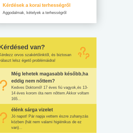
Kérdések a korai terhességről
Aggodalmak, kételyek a terhességről
Kérdésed van?
Kérdezz orvos szakértőinktől, és biztosan
választ lelsz égető problémáidra!
Még lehetek magasabb később,ha
eddig nem nőttem?
Kedves Doktornő! 17 éves fiú vagyok,és 13-
14 éves korom óta nem nőttem.Akkor voltam
165...
élénk sárga vizelet
Jó napot! Pár napja vettem észre zuhanyzás
közben (hát nem valami higiénikus de ez
van)...