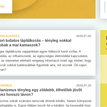
VAR
TÁPLÁLKOZÁS
2026.07.20.
i tudatos táplálkozás – tényleg sokkal
bbak a mai kamaszok?
es táplálkozás napjainkban egyre többször kerül szóba. A
édia, az influenszerek, az egészséges életmóddal kapcsolatos
 az interneten elérhető rengeteg információ miatt úgy tűnhet, hogy
zok sokkal tudatosabban figyelnek arra, mit esznek. De vajon
 van?
ANIZMUS
2026.07.10.
ianizmus tényleg egy zöldebb, élhetőbb jövőt
ez hosszú távon?
nizmus sokak számára nemcsak étrendi kérdés, hanem környezeti
lásfoglalás is. Egyre többen teszik fel a kérdést: ha kevesebb húst