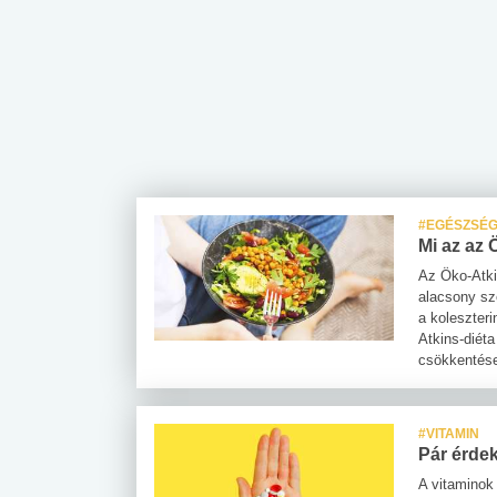
 alkohol
#Zöldövezet
#Betegségek
lent az
Mekkora az ökológiai
Elsősegély
lábnyomod?
tudásteszt
#EGÉSZSÉG
Mi az az 
Az Öko-Atki
alacsony szé
a koleszter
Atkins-diéta
csökkentése
#VITAMIN
Pár érdek
A vitamino