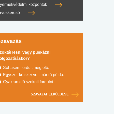
yermekvédelmi központok
rvoskereső
Szavazás
zoktál lesni vagy puskázni
olgozatíráskor?
Sohasem fordult még elő.
Egyszer-kétszer volt már rá példa.
Gyakran elő szokott fordulni.
SZAVAZAT ELKÜLDÉSE