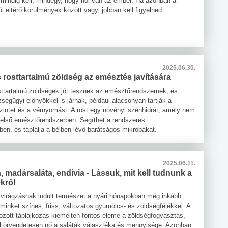
i mindig kell, mindegy, hogy hol van az ember. Ha azonban a
 eltérő körülmények között vagy, jobban kell figyelned...
2025.06.30.
rosttartalmú zöldség az emésztés javítására
ttartalmú zöldségek jót tesznek az emésztőrendszernek, és
ségügyi előnyökkel is járnak, például alacsonyan tartják a
szintet és a vérnyomást. A rost egy növényi szénhidrát, amely nem
 felső emésztőrendszerben. Segíthet a rendszeres
en, és táplálja a bélben lévő barátságos mikrobákat.
2025.06.11.
, madársaláta, endívia - Lássuk, mit kell tudnunk a
ékről
 virágzásnak indult természet a nyári hónapokban még inkább
minket színes, friss, változatos gyümölcs- és zöldségfélékkel. A
ozott táplálkozás kiemelten fontos eleme a zöldségfogyasztás,
l örvendetesen nő a saláták választéka és mennyisége. Azonban