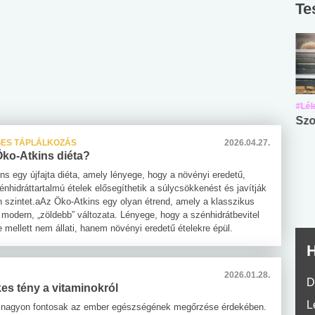
Te
#Suli, munka
#Suli, munka
#Lél
Angol középfokú
Internet-függőség
Szo
nyelvvizsga teszt -
teszt
ES TÁPLÁLKOZÁS
2026.04.27.
No.42
Öko-Atkins diéta?
ns egy újfajta diéta, amely lényege, hogy a növényi eredetű,
nhidráttartalmú ételek elősegíthetik a súlycsökkenést és javítják
in szintet.aAz Öko-Atkins egy olyan étrend, amely a klasszikus
 modern, „zöldebb” változata. Lényege, hogy a szénhidrátbevitel
 mellett nem állati, hanem növényi eredetű ételekre épül.
H
2026.01.28.
D
es tény a vitaminokról
L
k nagyon fontosak az ember egészségének megőrzése érdekében.