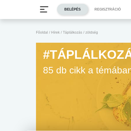
BELÉPÉS
REGISZTRÁCIÓ
Főoldal
/
Hírek
/
Táplálkozás
/
zöldség
#TÁPLÁLKOZ
85 db cikk a témába