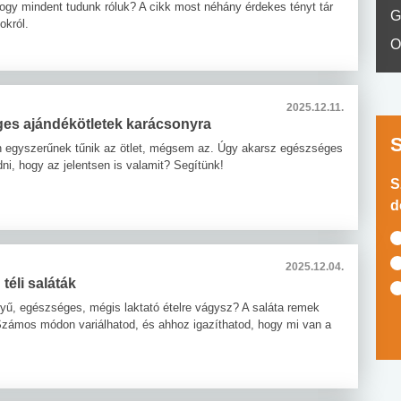
hogy mindent tudunk róluk? A cikk most néhány érdekes tényt tár
G
okról.
O
2025.12.11.
es ajándékötletek karácsonyra
 egyszerűnek tűnik az ötlet, mégsem az. Úgy akarsz egészséges
ni, hogy az jelentsen is valamit? Segítünk!
S
d
2025.12.04.
téli saláták
yű, egészséges, mégis laktató ételre vágysz? A saláta remek
Számos módon variálhatod, és ahhoz igazíthatod, hogy mi van a