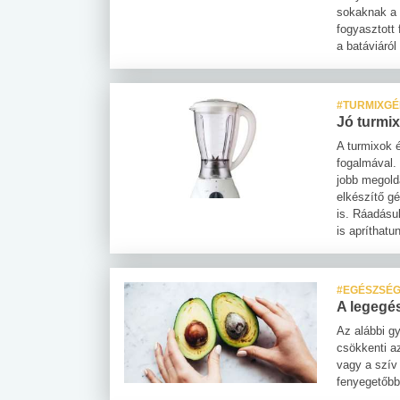
sokaknak a 
fogyasztott 
a batáviáról
#TURMIXGÉ
Jó turmix
A turmixok 
fogalmával.
jobb megold
elkészítő gé
is. Ráadásul
is apríthatu
#EGÉSZSÉG
A legegé
Az alábbi g
csökkenti a
vagy a szív
fenyegetőbb