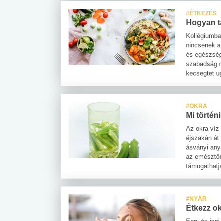
#ÉTKEZÉS
Hogyan t
Kollégiumba
nincsenek a
és egészség
szabadság n
kecsegtet ug
#OKRA
Mi történ
Az okra víz
éjszakán át 
ásványi any
az emésztőr
támogathatj
#NYÁR
Étkezz o