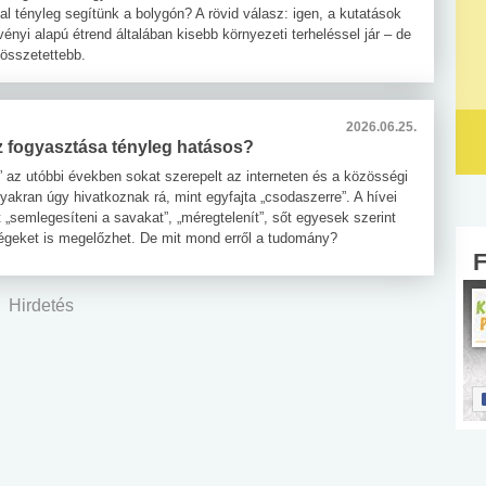
l tényleg segítünk a bolygón? A rövid válasz: igen, a kutatások
vényi alapú étrend általában kisebb környezeti terheléssel jár – de
 összetettebb.
2026.06.25.
z fogyasztása tényleg hatásos?
” az utóbbi években sokat szerepelt az interneten és a közösségi
yakran úgy hivatkoznak rá, mint egyfajta „csodaszerre”. A hívei
t „semlegesíteni a savakat”, „méregtelenít”, sőt egyesek szerint
geket is megelőzhet. De mit mond erről a tudomány?
Hirdetés