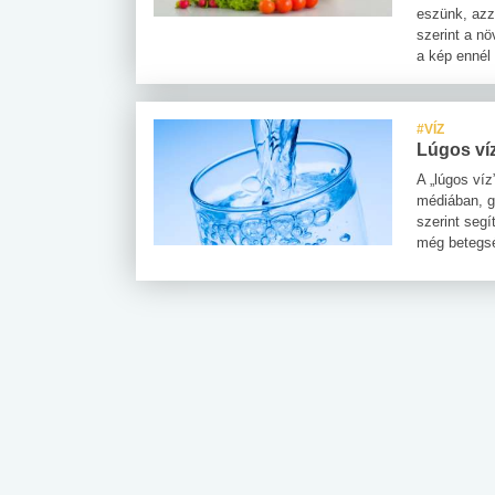
eszünk, azza
szerint a nö
a kép ennél
#VÍZ
Lúgos ví
A „lúgos víz
médiában, g
szerint segí
még betegsé