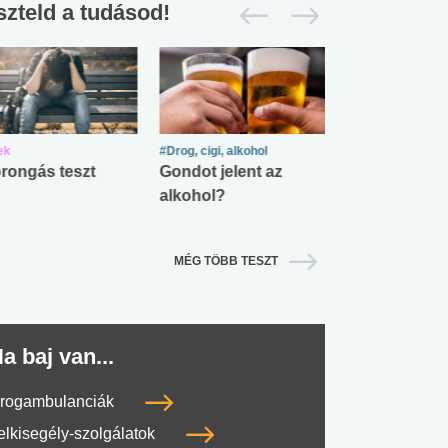
szteld a tudásod!
ek
#Drog, cigi, alkohol
#Zöldövezet
rongás teszt
Gondot jelent az
Mekkora az ö
alkohol?
lábnyomod?
MÉG TÖBB TESZT
a baj van...
rogambulanciák
elkisegély-szolgálatok