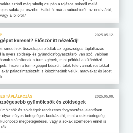
saláta szóról még mindig csupán a tojásos nokedli mellé
fejes saláta jut eszébe. Hallottál már a radicchioról, az endíviáról,
 vagy a lolloról?
P
2025.05.12.
gépet keresel? Először itt nézelődj!
és smoothiek összekapcsolódtak az egészséges táplálkozás
 Ha nyers zöldség- és gyümölcsfogyasztásról van szó, valóban
ásnak számítanak a turmixgépek, mint például a különböző
pek. Hiszen a turmixgéppel készült italok tele vannak rostokkal
 akár palacsintatésztát is készíthetünk velük, magvakat és jeget
nk.
ES TÁPLÁLKOZÁS
2025.05.09.
szségesebb gyümölcsök és zöldségek
yümölcsök és zöldségek rendszeres fogyasztása jelentősen
z olyan súlyos betegségek kockázatát, mint a cukorbetegség,
 különböző megbetegedései, vagy a sokak szemében ennél is
 rák.