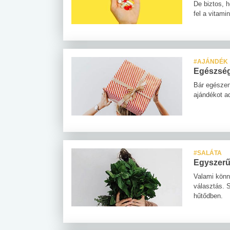
De biztos, 
fel a vitamin
#AJÁNDÉK
Egészség
Bár egészen
ajándékot ad
#SALÁTA
Egyszerű 
Valami könn
választás. 
hűtődben.