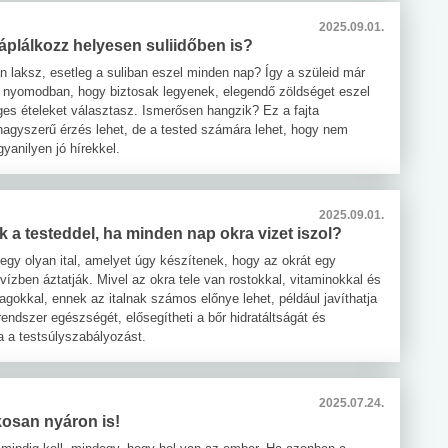
2025.09.01.
áplálkozz helyesen suliidőben is?
n laksz, esetleg a suliban eszel minden nap? Így a szüleid már
 nyomodban, hogy biztosak legyenek, elegendő zöldséget eszel
es ételeket választasz. Ismerősen hangzik? Ez a fajta
agyszerű érzés lehet, de a tested számára lehet, hogy nem
yanilyen jó hírekkel.
2025.09.01.
ik a testeddel, ha minden nap okra vizet iszol?
 egy olyan ital, amelyet úgy készítenek, hogy az okrát egy
vízben áztatják. Mivel az okra tele van rostokkal, vitaminokkal és
agokkal, ennek az italnak számos előnye lehet, például javíthatja
endszer egészségét, elősegítheti a bőr hidratáltságát és
a a testsúlyszabályozást.
2025.07.24.
kosan nyáron is!