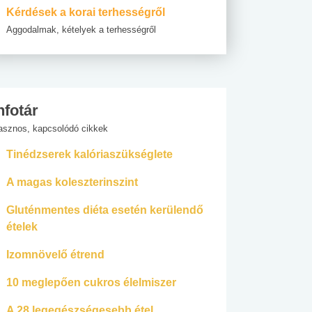
Kérdések a korai terhességről
Aggodalmak, kételyek a terhességről
nfotár
asznos, kapcsolódó cikkek
Tinédzserek kalóriaszükséglete
A magas koleszterinszint
Gluténmentes diéta esetén kerülendő
ételek
Izomnövelő étrend
10 meglepően cukros élelmiszer
A 28 legegészségesebb étel