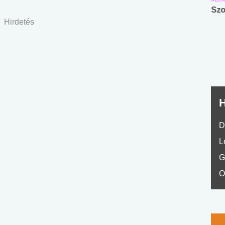
Angol középfokú
Internet-függőség
Szo
Hirdetés
nyelvvizsga teszt -
teszt
No.42
H
D
L
G
O