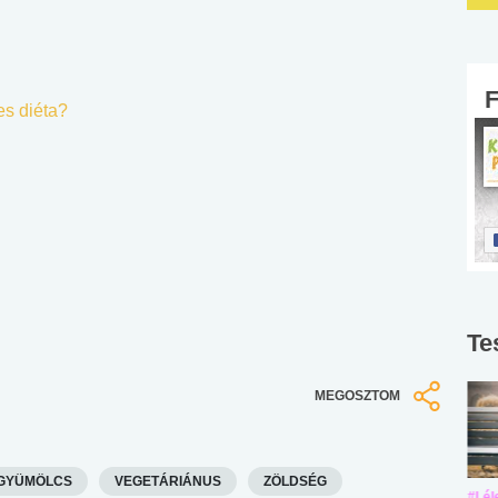
es diéta?
Te
MEGOSZTOM
GYÜMÖLCS
VEGETÁRIÁNUS
ZÖLDSÉG
#Suli, munka
#Suli, munka
#Lél