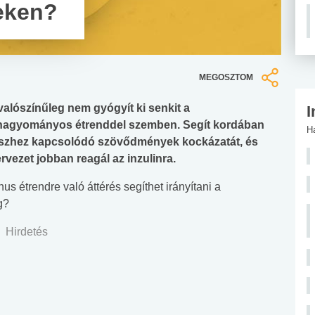
eken?
MEGOSZTOM
valószínűleg nem gyógyít ki senkit a
I
 hagyományos étrenddel szemben. Segít kordában
H
éteszhez kapcsolódó szövődmények kockázatát, és
rvezet jobban reagál az inzulinra.
us étrendre való áttérés segíthet irányítani a
g?
Hirdetés