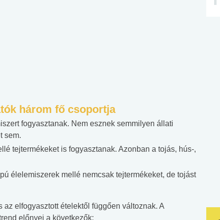
atók három fő csoportja
szert fogyasztanak. Nem esznek semmilyen állati
et sem.
é tejtermékeket is fogyasztanak. Azonban a tojás, hús-,
pú élelemiszerek mellé nemcsak tejtermékeket, de tojást
s az elfogyasztott ételektől függően változnak. A
rend előnyei a következők: