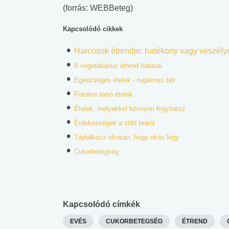
(forrás: WEBBeteg)
Kapcsolódó cikkek
Harcosok étrendje: hatékony vagy veszély
A vegetáriánus étrend hatásai
Egészséges ételek - rugalmas bőr
Fiatalon tartó ételek
Ételek, melyekkel könnyen fogyhatsz
Érdekességek a zöld teáról
Táplálkozz okosan, hogy okos légy
Cukorbetegség
Kapcsolódó címkék
EVÉS
CUKORBETEGSÉG
ÉTREND
 alkohol
#Zöldövezet
#Betegségek