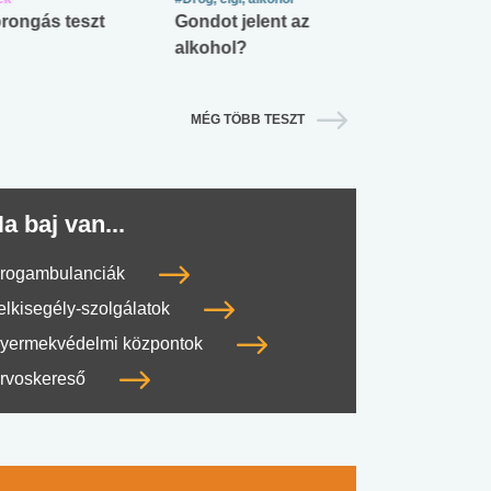
rongás teszt
Gondot jelent az
Mekkora az ö
alkohol?
lábnyomod?
MÉG TÖBB TESZT
a baj van...
rogambulanciák
elkisegély-szolgálatok
yermekvédelmi központok
rvoskereső