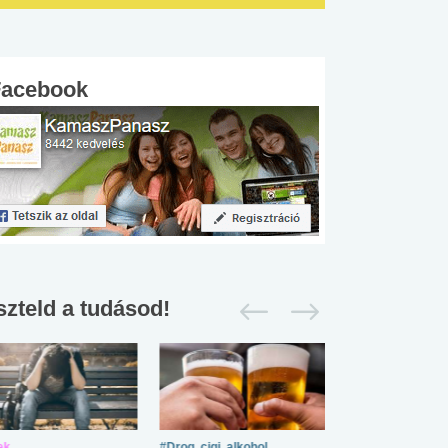
Facebook
szteld a tudásod!
ek
#Drog, cigi, alkohol
#Zöldövezet