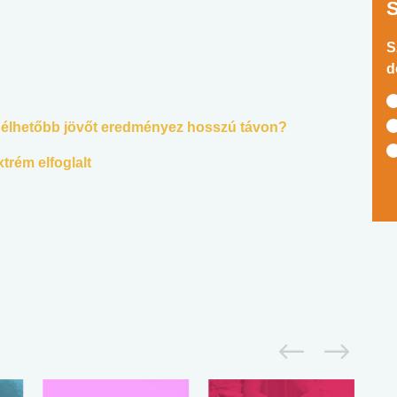
S
d
, élhetőbb jövőt eredményez hosszú távon?
trém elfoglalt