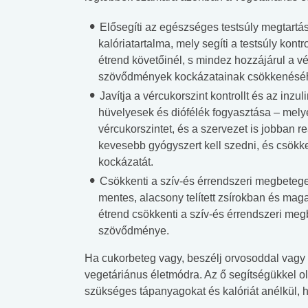
Elősegíti az egészséges testsúly megtartá
kalóriatartalma, mely segíti a testsúly kontro
étrend követőinél, s mindez hozzájárul a vé
szövődmények kockázatainak csökkenésé
Javítja a vércukorszint kontrollt és az inzul
hüvelyesek és diófélék fogyasztása – melye
vércukorszintet, és a szervezet is jobban re
kevesebb gyógyszert kell szedni, és csök
kockázatát.
Csökkenti a szív-és érrendszeri megbetege
mentes, alacsony telített zsírokban és maga
étrend csökkenti a szív-és érrendszeri me
szövődménye.
Ha cukorbeteg vagy, beszélj orvosoddal vagy e
vegetáriánus életmódra. Az ő segítségükkel ol
szükséges tápanyagokat és kalóriát anélkül, 