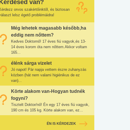
Kérdésed van?
Kérdezz orvos szakértőinktől, és biztosan
választ lelsz égető problémáidra!
Még lehetek magasabb később,ha
eddig nem nőttem?
Kedves Doktornő! 17 éves fiú vagyok,és 13-
14 éves korom óta nem nőttem.Akkor voltam
165...
élénk sárga vizelet
Jó napot! Pár napja vettem észre zuhanyzás
közben (hát nem valami higiénikus de ez
van)...
Körte alakom van-Hogyan tudnék
fogyni?
Tisztelt Doktor/nő! Én egy 17 éves fiú vagyok,
190 cm és 105 kg. Körte alakom van, ez...
ÉN IS KÉRDEZEK