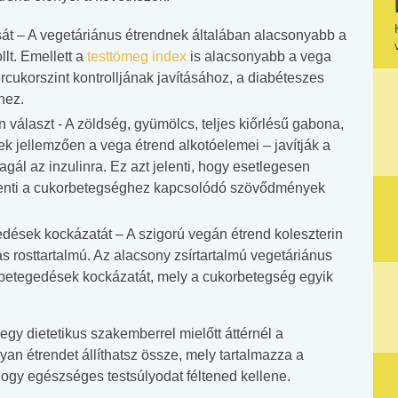
sát – A vegetáriánus étrendnek általában alacsonyabb a
llt. Emellett a
testtömeg index
is alacsonyabb a vega
rcukorszint kontrolljának javításához, a diabéteszes
hez.
in választ - A zöldség, gyümölcs, teljes kiőrlésű gabona,
k jellemzően a vega étrend alkotóelemei – javítják a
agál az inzulinra. Ez azt jelenti, hogy esetlegesen
kenti a cukorbetegséghez kapcsolódó szövődmények
dések kockázatát – A szigorú vegán étrend koleszterin
s rosttartalmú. Az alacsony zsírtartalmú vegetáriánus
gbetegedések kockázatát, mely a cukorbetegség egyik
gy dietetikus szakemberrel mielőtt áttérnél a
yan étrendet állíthatsz össze, mely tartalmazza a
hogy egészséges testsúlyodat féltened kellene.