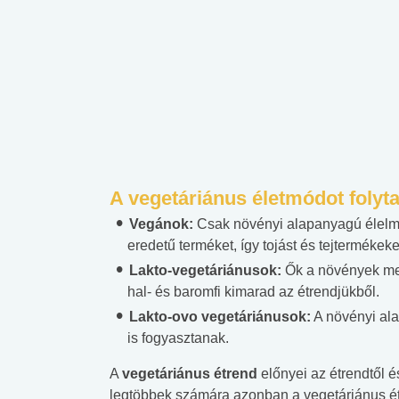
A vegetáriánus életmódot folyt
Vegánok:
Csak növényi alapanyagú élelmi
eredetű terméket, így tojást és tejtermékek
Lakto-vegetáriánusok:
Ők a növények mell
hal- és baromfi kimarad az étrendjükből.
Lakto-ovo vegetáriánusok:
A növényi ala
is fogyasztanak.
A
vegetáriánus étrend
előnyei az étrendtől é
legtöbbek számára azonban a vegetáriánus ét