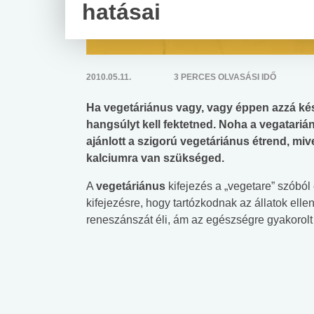
hatásai
2010.05.11.
3 PERCES OLVASÁSI IDŐ
Ha vegetáriánus vagy, vagy éppen azzá kés
hangsúlyt kell fektetned. Noha a vegatar
ajánlott a szigorú vegetáriánus étrend, mi
kalciumra van szükséged.
A
vegetáriánus
kifejezés a „vegetare” szóból 
kifejezésre, hogy tartózkodnak az állatok elle
reneszánszát éli, ám az egészségre gyakorolt