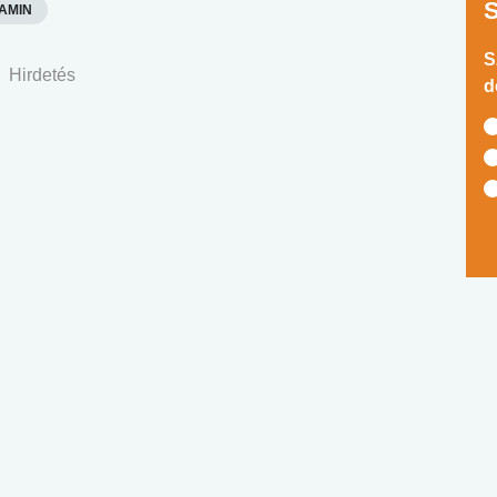
TAMIN
S
Hirdetés
d