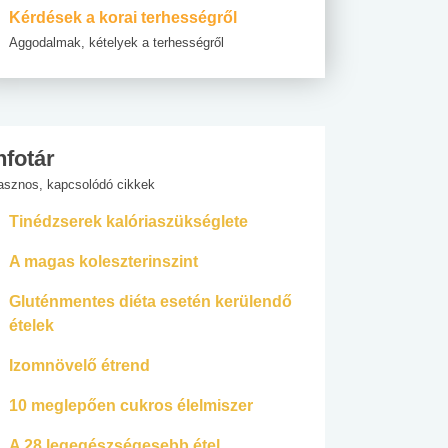
Kérdések a korai terhességről
Aggodalmak, kételyek a terhességről
nfotár
asznos, kapcsolódó cikkek
Tinédzserek kalóriaszükséglete
A magas koleszterinszint
Gluténmentes diéta esetén kerülendő
ételek
Izomnövelő étrend
10 meglepően cukros élelmiszer
A 28 legegészségesebb étel