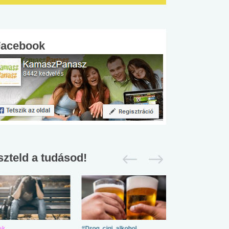
Facebook
szteld a tudásod!
ek
#Drog, cigi, alkohol
#Zöldövezet