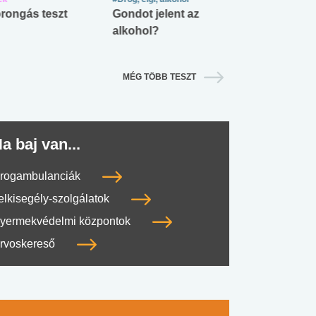
rongás teszt
Gondot jelent az
Mekkora az ö
alkohol?
lábnyomod?
MÉG TÖBB TESZT
a baj van...
rogambulanciák
elkisegély-szolgálatok
yermekvédelmi központok
rvoskereső