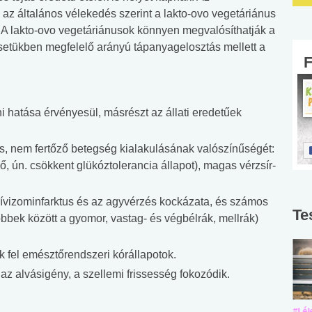
z általános vélekedés szerint a lakto-ovo vegetáriánus
.A lakto-ovo vegetáriánusok könnyen megvalósíthatják a
 Esetükben megfelelő arányú tápanyagelosztás mellett a
ni hatása érvényesül, másrészt az állati eredetűek
s, nem fertőző betegség kialakulásának valószínűségét:
ő, ún. csökkent glükóztolerancia állapot), magas vérzsír-
vizominfarktus és az agyvérzés kockázata, és számos
Te
bek között a gyomor, vastag- és végbélrák, mellrák)
 fel emésztőrendszeri kórállapotok.
az alvásigény, a szellemi frissesség fokozódik.
#Suli, munka
#Suli, munka
#Lél