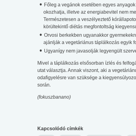
Főleg a vegánok esetében egyes anyagok e
lent az
Mekkora az ökológiai
Elsősegély
okozhatja, illetve az energiabevitel nem meg
lábnyomod?
tudásteszt
Természetesen a veszélyeztető kórállapotok
körültekintő diétás megfontoltság kiegyensúl
Orvosi berkekben ugyanakkor gyermekekné
ajánlják a vegetáriánus táplálkozás egyik 
Ugyanígy nem javasolják legyengült szer
Mivel a táplálkozás elsősorban ízlés és felfo
utat választja. Annak viszont, aki a vegetáriá
odafigyelésre van szüksége a kiegyensúlyozott
során.
(
fokuszbanano
)
Kapcsolódó címkék