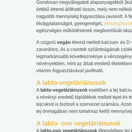
Gondosan megválogatott alapanyagokból (kukor
értékű étrend állítható össze, mely nem nél
nagyobb mennyiség fogyasztása javasolt. A fe
étvágytalanságot, gyengeséget,
vérszegénys
egészséges működésének megbomlását okoz
A szigorú
vegán
étrend mellett kalcium- és D-
zavarához, és a csontok szilárdságának csök
legmarkánsabb következménye a vérszegény
növényekben, mint az állati eredetű ételekbe
vitamin fogyasztásával javítható.
A lakto-vegetáriánusok
A
lakto-vegetáriánusok
esetében a tej kalci
a növényi eredetű táplálékok mellett tejet és t
tejcukrot is biztosít a szervezet számára. Az
tej önmagában nem tartalmaz kellő mennyisé
A lakto- ovo vegetáriánusok
A
lakto-ovo vegetáriánusok
étrendjében tej 