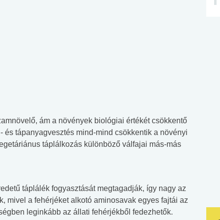
amnövelő, ám a növények biológiai értékét csökkentő
amin- és tápanyagvesztés mind-mind csökkentik a növényi
egetáriánus táplálkozás különböző válfajai más-más
eredetű táplálék fogyasztását megtagadják, így nagy az
k, mivel a fehérjéket alkotó aminosavak egyes fajtái az
gben leginkább az állati fehérjékből fedezhetők.