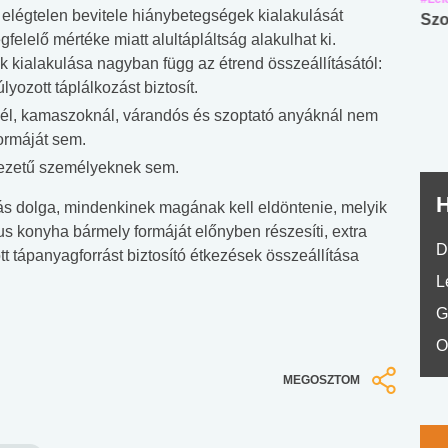
légtelen bevitele hiánybetegségek kialakulását
Angol középfokú
Internet-függőség
Szo
felelő mértéke miatt alultápláltság alakulhat ki.
nyelvvizsga teszt -
teszt
 kialakulása nagyban függ az étrend összeállításától:
No.42
yozott táplálkozást biztosít.
l, kamaszoknál, várandós és szoptató anyáknál nem
formáját sem.
vezetű személyeknek sem.
H
gás dolga, mindenkinek magának kell eldöntenie, melyik
nus konyha bármely formáját előnyben részesíti, extra
D
 tápanyagforrást biztosító étkezések összeállítása
L
G
O
MEGOSZTOM