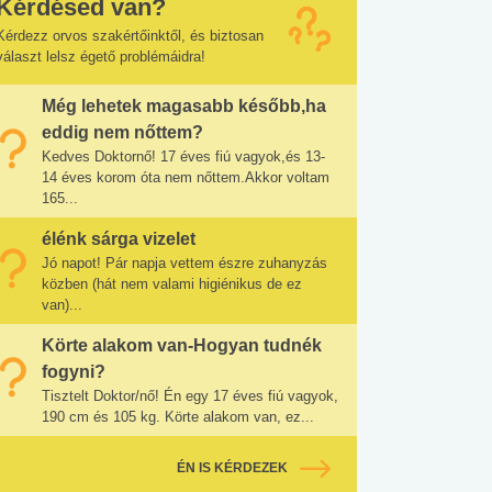
Kérdésed van?
Kérdezz orvos szakértőinktől, és biztosan
választ lelsz égető problémáidra!
Még lehetek magasabb később,ha
eddig nem nőttem?
Kedves Doktornő! 17 éves fiú vagyok,és 13-
14 éves korom óta nem nőttem.Akkor voltam
165...
élénk sárga vizelet
Jó napot! Pár napja vettem észre zuhanyzás
közben (hát nem valami higiénikus de ez
van)...
Körte alakom van-Hogyan tudnék
fogyni?
Tisztelt Doktor/nő! Én egy 17 éves fiú vagyok,
190 cm és 105 kg. Körte alakom van, ez...
ÉN IS KÉRDEZEK