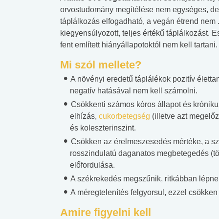
orvostudomány megítélése nem egységes, de a
táplálkozás elfogadható, a vegán étrend nem 
kiegyensúlyozott, teljes értékű táplálkozást.
fent említett hiányállapotoktól nem kell tartani.
Mi szól mellete?
A növényi eredetű táplálékok pozitív életta
negatív hatásával nem kell számolni.
Csökkenti számos kóros állapot és króniku
elhízás,
cukorbetegség
(illetve azt megelőz
és koleszterinszint.
Csökken az érelmeszesedés mértéke, a szí
rosszindulatú daganatos megbetegedés (töb
előfordulása.
A székrekedés megszűnik, ritkábban lépnek
A méregtelenítés felgyorsul, ezzel csökken 
Amire figyelni kell
 alkohol
#Zöldövezet
#Betegségek