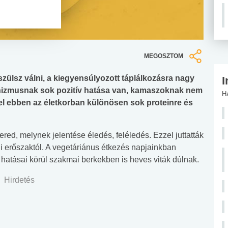
MEGOSZTOM
zülsz válni, a kiegyensúlyozott táplálkozásra nagy
I
iánizmusnak sok pozitív hatása van, kamaszoknak nem
H
vel ebben az életkorban különösen sok proteinre és
ered, melynek jelentése éledés, feléledés. Ezzel juttatták
ni erőszaktól. A vegetáriánus étkezés napjainkban
 hatásai körül szakmai berkekben is heves viták dúlnak.
Hirdetés