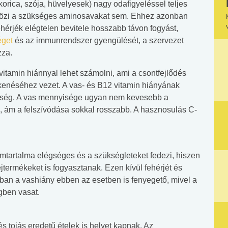
ica, szója, hüvelyesek) nagy odafigyeléssel teljes
külözi a szükséges aminosavakat sem. Ehhez azonban
hérjék elégtelen bevitele hosszabb távon fogyást,
éget
és az immunrendszer gyengülését, a szervezet
za.
vitamin hiánnyal lehet számolni, ami a csontfejlődés
kenéséhez vezet. A vas- és B12 vitamin hiányának
ség. A vas mennyisége ugyan nem kevesebb a
n, ám a felszívódása sokkal rosszabb. A hasznosulás C-
umtartalma elégséges és a szükségleteket fedezi, hiszen
ejtermékeket is fogyasztanak. Ezen kívül fehérjét és
onban a vashiány ebben az esetben is fenyegető, mivel a
gben vasat.
és tojás eredetű ételek is helyet kapnak. Az