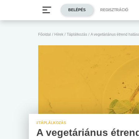
BELÉPÉS
REGISZTRÁCIÓ
Főoldal
/
Hírek
/
Táplálkozás
/
A vegetáriánus étrend hatás
#TÁPLÁLKOZÁS
A vegetáriánus étren