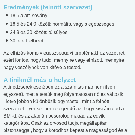
Eredmények (felnőtt szervezet)
18,5 alatt: sovány
18,5 és 24,9 között: normális, vagyis egészséges
24,9 és 30 között: túlsúlyos
30 felett: elhízott
Az elhízás komoly egészségügyi problémákhoz vezethet,
ezért fontos, hogy tudd, mennyire vagy elhízott, mennyire
nagy veszélynek van kitéve a tested.
A tiniknél más a helyzet
A tinédzserek esetében ez a számítás már nem ilyen
egyszerű, mert a testük még folyamatosan nő és változik,
illetve jobban különbözik egymástól, mint a felnőtt
szervezet. Ilyenkor nem elegendő az, hogy kiszámolod a
BMI-d, és az alapján besorolod magad az egyik
kategóriába. Csak az orvosod tudja megállapítani
biztonsággal, hogy a korodhoz képest a magasságod és a