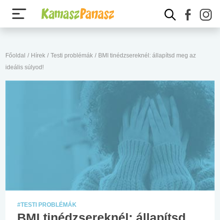
Főoldal
/
Hírek
/
Testi problémák
/
BMI tinédzsereknél: állapítsd meg az
ideális súlyod!
#TESTI PROBLÉMÁK
BMI tinédzsereknél: állapítsd