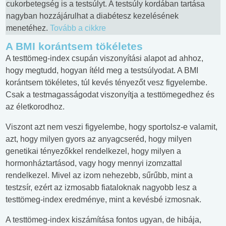
cukorbetegség is a testsúlyt. A testsúly kordában tartása
nagyban hozzájárulhat a diabétesz kezelésének
menetéhez.
Tovább a cikkre
A BMI korántsem tökéletes
A testtömeg-index csupán viszonyítási alapot ad ahhoz,
hogy megtudd, hogyan ítéld meg a testsúlyodat. A BMI
korántsem tökéletes, túl kevés tényezőt vesz figyelembe.
Csak a testmagasságodat viszonyítja a testtömegedhez és
az életkorodhoz.
Viszont azt nem veszi figyelembe, hogy sportolsz-e valamit,
azt, hogy milyen gyors az anyagcseréd, hogy milyen
genetikai tényezőkkel rendelkezel, hogy milyen a
hormonháztartásod, vagy hogy mennyi izomzattal
rendelkezel. Mivel az izom nehezebb, sűrűbb, mint a
testzsír, ezért az izmosabb fiataloknak nagyobb lesz a
testtömeg-index eredménye, mint a kevésbé izmosnak.
A testtömeg-index kiszámítása fontos ugyan, de hibája,