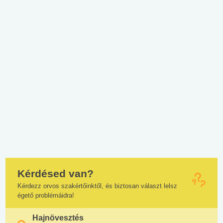
Kérdésed van?
Kérdezz orvos szakértőinktől, és biztosan választ lelsz
égető problémáidra!
Hajnövesztés