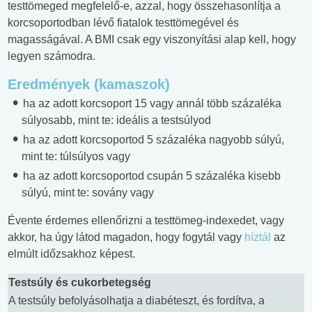
testtömeged megfelelő-e, azzal, hogy összehasonlítja a
korcsoportodban lévő fiatalok testtömegével és
magasságával. A BMI csak egy viszonyítási alap kell, hogy
legyen számodra.
Eredmények
(kamaszok)
ha az adott korcsoport 15 vagy annál több százaléka
súlyosabb, mint te: ideális a testsúlyod
ha az adott korcsoportod 5 százaléka nagyobb súlyú,
mint te: túlsúlyos vagy
ha az adott korcsoportod csupán 5 százaléka kisebb
súlyú, mint te: sovány vagy
Évente érdemes ellenőrizni a testtömeg-indexedet, vagy
akkor, ha úgy látod magadon, hogy fogytál vagy
híztál
az
elmúlt időzsakhoz képest.
Testsúly és cukorbetegség
A testsúly befolyásolhatja a diabéteszt, és fordítva, a