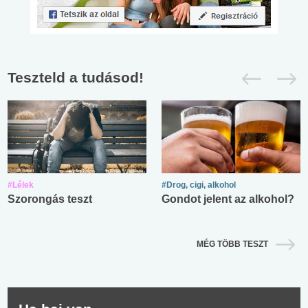
Teszteld a tudásod!
#Lélek
#Drog, cigi, alkohol
Szorongás teszt
Gondot jelent az alkohol?
MÉG TÖBB TESZT