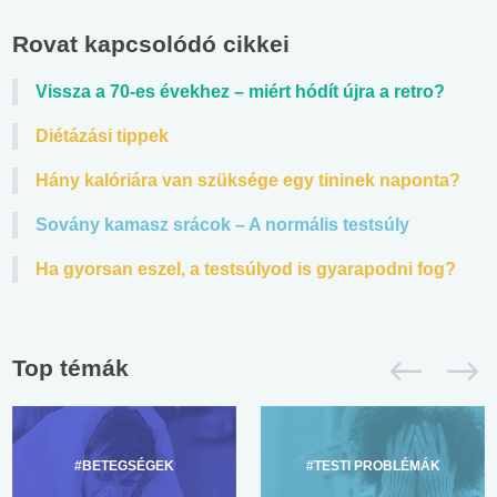
Rovat kapcsolódó cikkei
Vissza a 70-es évekhez – miért hódít újra a retro?
Diétázási tippek
Hány kalóriára van szüksége egy tininek naponta?
Sovány kamasz srácok – A normális testsúly
Ha gyorsan eszel, a testsúlyod is gyarapodni fog?
Top témák
#BETEGSÉGEK
#TESTI PROBLÉMÁK