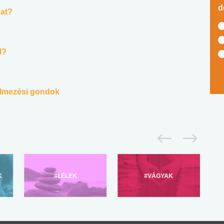
d
at?
l?
yelmezési gondok
K
#LÉLEK
#VÁGYAK