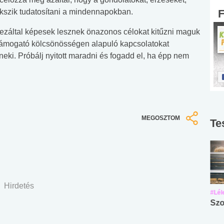
yekszik tudatosítani a mindennapokban.
 ezáltal képesek lesznek önazonos célokat kitűzni maguk
s támogató kölcsönösségen alapuló kapcsolatokat
 neki. Próbálj nyitott maradni és fogadd el, ha épp nem
MEGOSZTOM
Te
Hirdetés
#Suli, munka
#Suli, munka
#Lél
Angol középfokú
Internet-függőség
Szo
nyelvvizsga teszt -
teszt