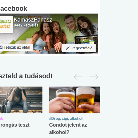
Facebook
szteld a tudásod!
ek
#Drog, cigi, alkohol
#Zöldövezet
rongás teszt
Gondot jelent az
Mekkora az ö
alkohol?
lábnyomod?