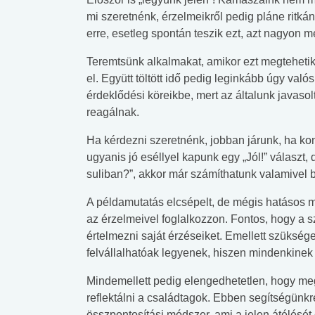
mi szeretnénk, érzelmeikről pedig pláne ritk
erre, esetleg spontán teszik ezt, azt nagyon me
Teremtsünk alkalmakat, amikor ezt megtehetik 
el. Együtt töltött idő pedig leginkább úgy va
érdeklődési köreikbe, mert az általunk javaso
reagálnak.
Ha kérdezni szeretnénk, jobban járunk, ha ko
ugyanis jó eséllyel kapunk egy „Jól!” választ,
suliban?”, akkor már számíthatunk valamivel
A példamutatás elcsépelt, de mégis hatásos m
az érzelmeivel foglalkozzon. Fontos, hogy a 
értelmezni saját érzéseiket. Emellett szüksé
felvállalhatóak legyenek, hiszen mindenkinek 
Mindemellett pedig elengedhetetlen, hogy meg
reflektálni a családtagok. Ebben segítségünkr
összpontosítási módszer, ami a jelen átélését