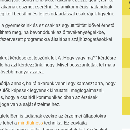
án akarnak eszmét cserélni. De amikor mégis hajlandóak
g kell becsülni és teljes odaadással csak rájuk figyelni.
a gyermekeink és ez csak az együtt töltött idővel érhető
lósítható meg, ha bevonódunk az ő tevékenységeikbe,
lt/szervezett programokra általában szájhúzogatásokkal
nkrét kérdéseket teszünk fel. A „Hogy vagy ma?” kérdésre
 de ha azt kérdezzünk, hogy „Mivel bosszantottak fel ma a
 bővebb magyarázatra.
ódja annak, ha rá akarunk venni egy kamaszt arra, hogy
szülők képesek legyenek kimutatni, megfogalmazni,
ges, hogy a családi kommunikációban az érzések
joga van a saját érzelmeihez.
felelően is tudjanak ezekre az érzelmei állapotokra
e lehet a
mindfulness
technika. Ez egyfajta
 célozza meg azáltal, hogy a gondolatokat, érzéseket,