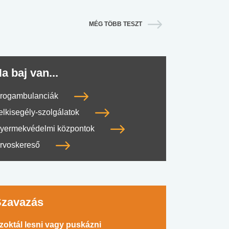
MÉG TÖBB TESZT
a baj van...
rogambulanciák
elkisegély-szolgálatok
yermekvédelmi központok
rvoskereső
Szavazás
zoktál lesni vagy puskázni