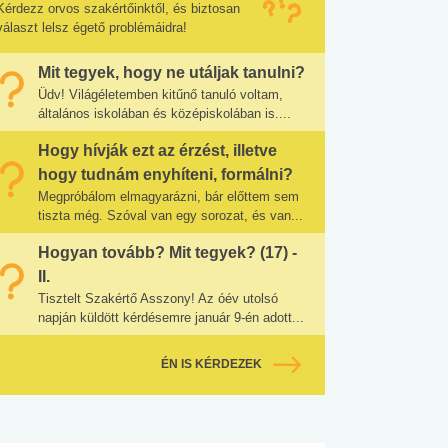
Kérdezz orvos szakértőinktől, és biztosan
választ lelsz égető problémáidra!
Mit tegyek, hogy ne utáljak tanulni?
Üdv! Világéletemben kitűnő tanuló voltam,
általános iskolában és középiskolában is....
Hogy hívják ezt az érzést, illetve
hogy tudnám enyhíteni, formálni?
Megpróbálom elmagyarázni, bár előttem sem
tiszta még. Szóval van egy sorozat, és van...
Hogyan tovább? Mit tegyek? (17) -
II.
Tisztelt Szakértő Asszony! Az óév utolsó
napján küldött kérdésemre január 9-én adott...
ÉN IS KÉRDEZEK