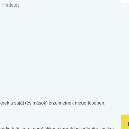
Hirdetés
nknek a saját (és mások) érzelmeinek megértésében,
indig (sőt, soha nem) akkor akarnak beszélgetni, amikor