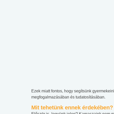
Ezek miatt fontos, hogy segítsünk gyermekei
megfogalmazásában és tudatosításában.
Mit tehetünk ennek érdekében?
Először is „legyünk jelen”! Kamaszaink nem m