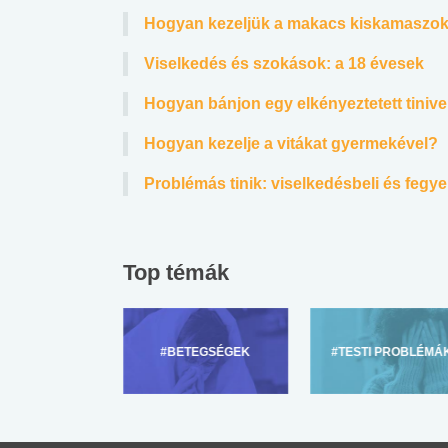
Hogyan kezeljük a makacs kiskamaszok
Viselkedés és szokások: a 18 évesek
Hogyan bánjon egy elkényeztetett tinive
Hogyan kezelje a vitákat gyermekével?
Problémás tinik: viselkedésbeli és feg
Top témák
ZÜLŐKNEK
#BETEGSÉGEK
#TESTI PROBLÉMÁ