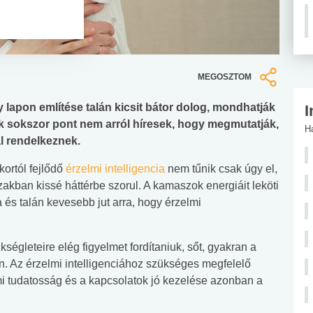
MEGOSZTOM
y lapon említése talán kicsit bátor dolog, mondhatják
I
ok sokszor pont nem arról híresek, hogy megmutatják,
H
al rendelkeznek.
kortól fejlődő
érzelmi intelligencia
nem tűnik csak úgy el,
akban kissé háttérbe szorul. A kamaszok energiáit leköti
a és talán kevesebb jut arra, hogy érzelmi
égleteire elég figyelmet fordítaniuk, sőt, gyakran a
an. Az érzelmi intelligenciához szükséges megfelelő
i tudatosság és a kapcsolatok jó kezelése azonban a