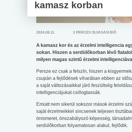
kamasz korban
2024.08.11.
2 PERCES OLVASÁSI IDŐ
A kamasz kor és az érzelmi intelligencia eg
sokan. Hiszen a serdülőkorban lévő fiatal
milyen magas szintű érzelmi intelligenciáv
Persze ez csak a felszín, hiszen a kisgyermek
csupán a fejlődések viharában ebben az idősz
a saját változásaikkal járó feszültség feloldás
intelligenciájukat csillogtassák.
Emiatt nem sikerül sokszor mások érzelmi szüks
saját érzelmeikkel sincsenek teljesen tisztáb
önismeret, önszabályozó képesség, társadalm
serdülőkorban folyamatosan alakul, fejlődik.