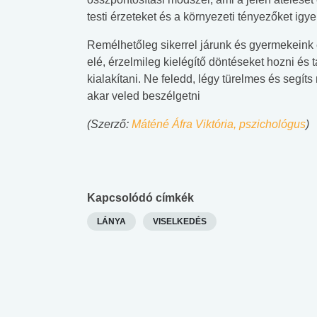
testi érzeteket és a környezeti tényezőket ig
Remélhetőleg sikerrel járunk és gyermekeink
elé, érzelmileg kielégítő döntéseket hozni é
kialakítani. Ne feledd, légy türelmes és segíts
akar veled beszélgetni
(Szerző:
Máténé Áfra Viktória, pszichológus
)
Kapcsolódó címkék
LÁNYA
VISELKEDÉS
 alkohol
#Zöldövezet
#Betegségek
lent az
Mekkora az ökológiai
Elsősegély
lábnyomod?
tudásteszt