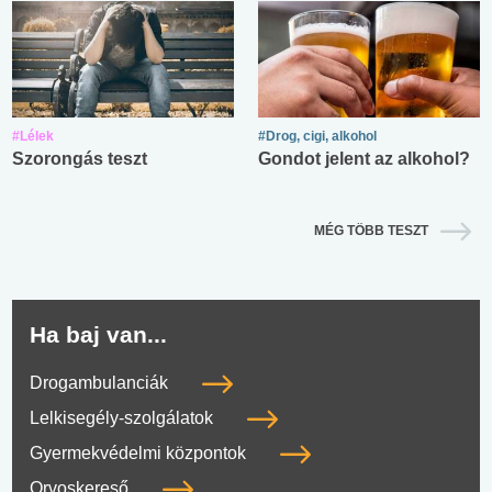
#Lélek
#Drog, cigi, alkohol
Szorongás teszt
Gondot jelent az alkohol?
MÉG TÖBB TESZT
Ha baj van...
Drogambulanciák
Lelkisegély-szolgálatok
Gyermekvédelmi központok
Orvoskereső