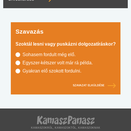
Szavazás
Szoktál lesni vagy puskázni dolgozatíráskor?
Sohasem fordult még elő.
Egyszer-kétszer volt már rá példa.
Gyakran elő szokott fordulni.
SZAVAZAT ELKÜLDÉSE
KAMASZOKRÓL, KAMASZOKTÓL, KAMASZOKNAK