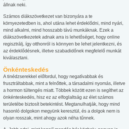
állnak neki.
Számos diákszövetkezet van bizonyára a te
környezetedben is, ahol utána lehet érdeklődni, mind nyári,
mind alkalmi, mind hosszabb távú munkáknak. Ezek a
diákszövetkezetek adnak arra is lehetőséget, hogy online
regisztrálj, így otthonról is könnyen be lehet jelentkezni, és
az érdeklődésnek, illetve szabadidőnek megfelelő munkát
kiválasztani.
Önkénteskedés
A tinédzserekkel előfordul, hogy negatívabbak és
frusztráltabbak, mint a felnőttek, a társadalmi nyomás, illetve
a hormon túltengés miatt. Többek között ezen is segíthet az
önkénteskedés, hisz ez az elfoglaltság az élet számos
területébe biztosít betekintést. Megtanulhatják, hogy mind
hasonló dolgokon megyünk keresztül, és a dolgok nem is
olyan rosszak, mint ahogy azok néha tűnnek.