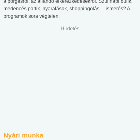
a pörgésről, az állandó elkérezkedésekről. Szülinapi bulik,
medencés partik, nyaralások, shoppingolás… ismerős? A
programok sora végtelen.
Hirdetés
Nyári munka