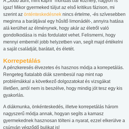
A „Jobb adni, mint kapni” mondás bár közhely, nagyon is
igaz! Mikor gyermeked túljut az első kritikus fázison, mi
szerint az
önténteskedésnek
nincs értelme, -és szívesebben
meginna a barátjával egy hűsítő limonádét-, annyira hatása
alá kerülhet az élménynek, hogy akár az életről való
gondolkodása is más fordulatot vehet. Felismerni, hogy
mennyi embernél jobb helyzetben van, segít majd értékelni
a saját családját, barátait, és életét.
Korrepetálás
A pénzkeresés élvezetes és hasznos módja a korrepetálás.
Rengeteg fiatalabb diák szembesül nap mint nap
problémákkal a következő dolgozatokat és vizsgákat
illetően, arról nem is beszélve, hogy mindig jót tesz egy kis
gyakorlás.
A diákmunka, önkénteskedés, illetve korrepetálás három
nagyszerű módja annak, hogyan segíts a kamasz
gyermekednek hasznosan tölteni a nyarat, ezzel elkerülve a
csúnyán végződő bulikat is!