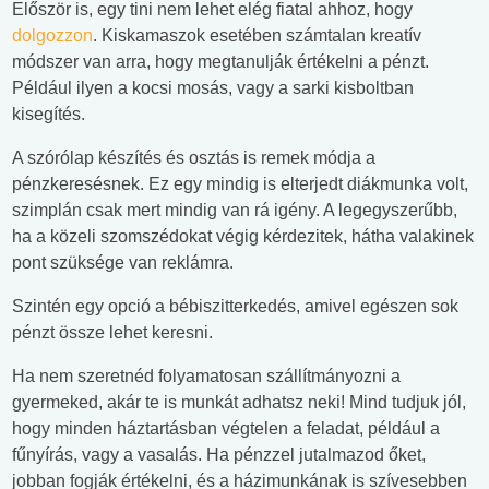
Először is, egy tini nem lehet elég fiatal ahhoz, hogy
dolgozzon
. Kiskamaszok esetében számtalan kreatív
módszer van arra, hogy megtanulják értékelni a pénzt.
Például ilyen a kocsi mosás, vagy a sarki kisboltban
kisegítés.
A szórólap készítés és osztás is remek módja a
pénzkeresésnek. Ez egy mindig is elterjedt diákmunka volt,
szimplán csak mert mindig van rá igény. A legegyszerűbb,
ha a közeli szomszédokat végig kérdezitek, hátha valakinek
pont szüksége van reklámra.
Szintén egy opció a bébiszitterkedés, amivel egészen sok
pénzt össze lehet keresni.
Ha nem szeretnéd folyamatosan szállítmányozni a
gyermeked, akár te is munkát adhatsz neki! Mind tudjuk jól,
hogy minden háztartásban végtelen a feladat, például a
fűnyírás, vagy a vasalás. Ha pénzzel jutalmazod őket,
jobban fogják értékelni, és a házimunkának is szívesebben