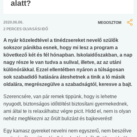
alatt?
2020.06.06.
MEGOSZTOM
2 PERCES OLVASÁSI IDŐ
A nyár közeledtével a tinédzsereket nevelő szülők
sokszor pánikba esnek, hogy mi lesz a program a
következő két és fél hónapban. Iskolaidőszakban, a nap
nagy része le van tudva a sulival, illetve, az az utáni
különórákkal. Ezzel ellentétben nyáron a túlságosan
sok szabadidő hatására áteshetnek a tinik a ló másik
oldalára, megrészegülve a szabadságtól, keresve a bajt.
Szerencsére, van pár remek tippünk, hogy is lehetne
nyugodt, biztonságos időtöltést biztosítani gyermekednek,
ami által te is relaxálhatsz végre picit. Hidd el, nem is olyan
nehéz megfékezni az őrült bulizást és bajkeverést!
Egy kamasz gyereket nevelni nem egyszerű, nem beszélve