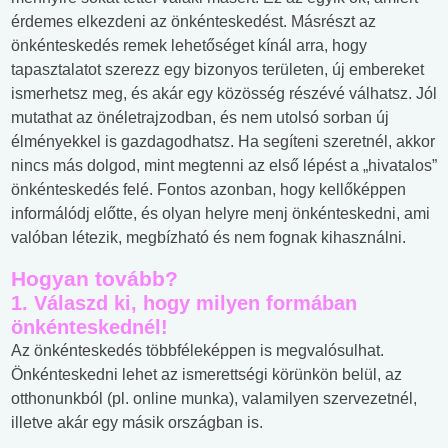
érdemes elkezdeni az önkénteskedést. Másrészt az
önkénteskedés remek lehetőséget kínál arra, hogy
tapasztalatot szerezz egy bizonyos területen, új embereket
ismerhetsz meg, és akár egy közösség részévé válhatsz. Jól
mutathat az önéletrajzodban, és nem utolsó sorban új
élményekkel is gazdagodhatsz. Ha segíteni szeretnél, akkor
nincs más dolgod, mint megtenni az első lépést a „hivatalos”
önkénteskedés felé. Fontos azonban, hogy kellőképpen
informálódj előtte, és olyan helyre menj önkénteskedni, ami
valóban létezik, megbízható és nem fognak kihasználni.
Hogyan tovább?
1. Válaszd ki, hogy milyen formában
önkénteskednél!
Az önkénteskedés többféleképpen is megvalósulhat.
Önkénteskedni lehet az ismerettségi körünkön belül, az
otthonunkból (pl. online munka), valamilyen szervezetnél,
illetve akár egy másik országban is.