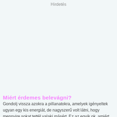
Hirdetés
Miért érdemes belevágni?
Gondolj vissza azokra a pillanatokra, amelyek igényeltek
ugyan egy kis energiát, de nagyszerű volt látni, hogy
mennyire sokat tettél valaki másért. Ez az egyik ok, amiért