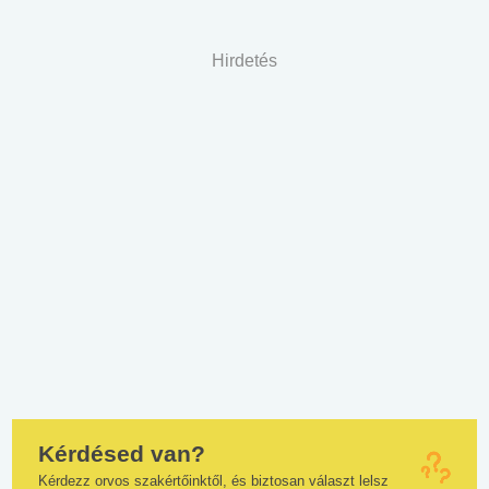
Hirdetés
Kérdésed van?
Kérdezz orvos szakértőinktől, és biztosan választ lelsz