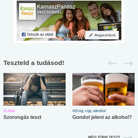
Teszteld a tudásod!
#Lélek
#Drog, cigi, alkohol
Szorongás teszt
Gondot jelent az alkohol?
MÉG TÖBB TESZT