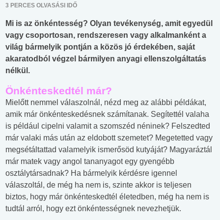
3 PERCES OLVASÁSI IDŐ
Mi is az önkéntesség? Olyan tevékenység, amit egyedül
vagy csoportosan, rendszeresen vagy alkalmanként a
világ bármelyik pontján a közös jó érdekében, saját
akaratodból végzel bármilyen anyagi ellenszolgáltatás
nélkül.
Önkénteskedtél már?
Mielőtt nemmel válaszolnál, nézd meg az alábbi példákat,
amik már önkénteskedésnek számítanak. Segítettél valaha
is például cipelni valamit a szomszéd néninek? Felszedted
már valaki más után az eldobott szemetet? Megetetted vagy
megsétáltattad valamelyik ismerősöd kutyáját? Magyaráztál
már matek vagy angol tananyagot egy gyengébb
osztálytársadnak? Ha bármelyik kérdésre igennel
válaszoltál, de még ha nem is, szinte akkor is teljesen
biztos, hogy már önkénteskedtél életedben, még ha nem is
tudtál arról, hogy ezt önkéntességnek nevezhetjük.