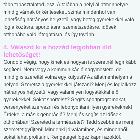
több tapasztalatod lesz! Általában a helyi állatmenhelyre
mindig várnak önkénteseket, szinte mindenhol van
lehetőség hátrányos helyzetű, vagy beteg gyerekekkel való
foglalkozásra, sportolásra, szemétszedésre, idősek
otthonába való látogatásra, és így tovább…
4. Válaszd ki a hozzád legjobban illő
lehetőséget!
Gondold végig, hogy kinek és hogyan is szeretnél leginkább
segíteni. Nem vagy a kommunikáció nagymestere, de
mindig is szerettél volna egy kutyust? Az állatmenhelyen a
helyed! Szeretsz a gyerekekkel játszani? Menj és foglalkozz
hátrányos helyzetű, vagy valamilyen fogyatékkal élő
gyerekekkel! Sokat sportolsz? Segíts sportprogramokat,
versenyeket szervezni és lebonyolítani ilyen gyerekeknek!
Érdekel a másik generáció? Menj és segíts az idősek
otthonában! Szereted a természetet? Tedd szebbé és menj
szemetet gyűjteni! Mindenki jó valamiben, és mindenből
sokat lehet profitálni. Rengeteget fogsz kapni azoktól,