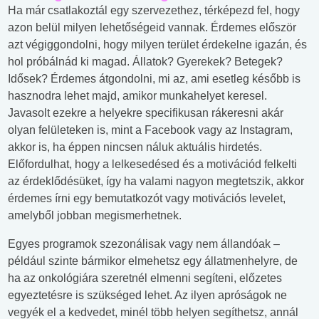
Ha már csatlakoztál egy szervezethez, térképezd fel, hogy
azon belül milyen lehetőségeid vannak. Érdemes először
azt végiggondolni, hogy milyen terület érdekelne igazán, és
hol próbálnád ki magad. Állatok? Gyerekek? Betegek?
Idősek? Érdemes átgondolni, mi az, ami esetleg később is
hasznodra lehet majd, amikor munkahelyet keresel.
Javasolt ezekre a helyekre specifikusan rákeresni akár
olyan felületeken is, mint a Facebook vagy az Instagram,
akkor is, ha éppen nincsen náluk aktuális hirdetés.
Előfordulhat, hogy a lelkesedésed és a motivációd felkelti
az érdeklődésüket, így ha valami nagyon megtetszik, akkor
érdemes írni egy bemutatkozót vagy motivációs levelet,
amelyből jobban megismerhetnek.
Egyes programok szezonálisak vagy nem állandóak –
például szinte bármikor elmehetsz egy állatmenhelyre, de
ha az onkológiára szeretnél elmenni segíteni, előzetes
egyeztetésre is szükséged lehet. Az ilyen apróságok ne
vegyék el a kedvedet, minél több helyen segíthetsz, annál