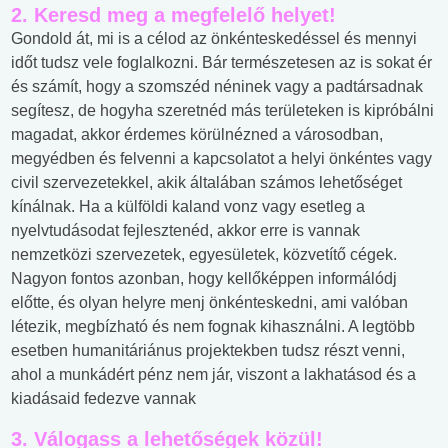
2. Keresd meg a megfelelő helyet!
Gondold át, mi is a célod az önkénteskedéssel és mennyi
időt tudsz vele foglalkozni. Bár természetesen az is sokat ér
és számít, hogy a szomszéd néninek vagy a padtársadnak
segítesz, de hogyha szeretnéd más területeken is kipróbálni
magadat, akkor érdemes körülnézned a városodban,
megyédben és felvenni a kapcsolatot a helyi önkéntes vagy
civil szervezetekkel, akik általában számos lehetőséget
kínálnak. Ha a külföldi kaland vonz vagy esetleg a
nyelvtudásodat fejlesztenéd, akkor erre is vannak
nemzetközi szervezetek, egyesületek, közvetítő cégek.
Nagyon fontos azonban, hogy kellőképpen informálódj
előtte, és olyan helyre menj önkénteskedni, ami valóban
létezik, megbízható és nem fognak kihasználni. A legtöbb
esetben humanitáriánus projektekben tudsz részt venni,
ahol a munkádért pénz nem jár, viszont a lakhatásod és a
kiadásaid fedezve vannak
3. Válogass a lehetőségek közül!