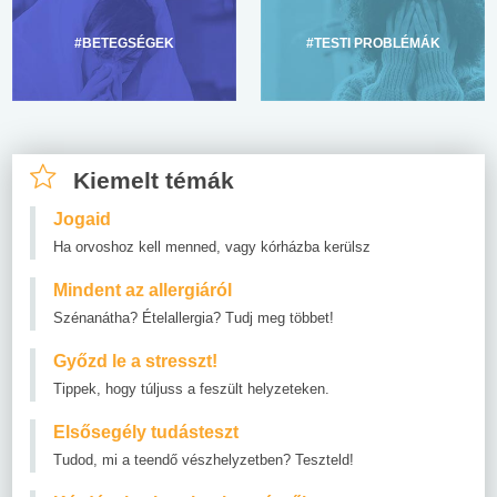
#BETEGSÉGEK
#TESTI PROBLÉMÁK
Kiemelt témák
Jogaid
Ha orvoshoz kell menned, vagy kórházba kerülsz
Mindent az allergiáról
Szénanátha? Ételallergia? Tudj meg többet!
Győzd le a stresszt!
Tippek, hogy túljuss a feszült helyzeteken.
Elsősegély tudásteszt
Tudod, mi a teendő vészhelyzetben? Teszteld!