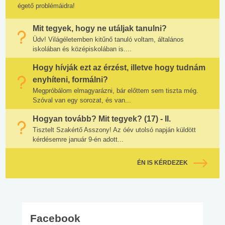
égető problémáidra!
Mit tegyek, hogy ne utáljak tanulni?
Üdv! Világéletemben kitűnő tanuló voltam, általános
iskolában és középiskolában is....
Hogy hívják ezt az érzést, illetve hogy tudnám
enyhíteni, formálni?
Megpróbálom elmagyarázni, bár előttem sem tiszta még.
Szóval van egy sorozat, és van...
Hogyan tovább? Mit tegyek? (17) - II.
Tisztelt Szakértő Asszony! Az óév utolsó napján küldött
kérdésemre január 9-én adott...
ÉN IS KÉRDEZEK
Facebook