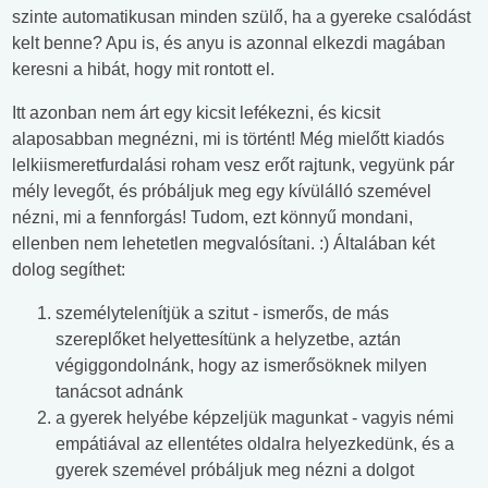
szinte automatikusan minden szülő, ha a gyereke csalódást
kelt benne? Apu is, és anyu is azonnal elkezdi magában
keresni a hibát, hogy mit rontott el.
Itt azonban nem árt egy kicsit lefékezni, és kicsit
alaposabban megnézni, mi is történt! Még mielőtt kiadós
lelkiismeretfurdalási roham vesz erőt rajtunk, vegyünk pár
mély levegőt, és próbáljuk meg egy kívülálló szemével
nézni, mi a fennforgás! Tudom, ezt könnyű mondani,
ellenben nem lehetetlen megvalósítani. :) Általában két
dolog segíthet:
személytelenítjük a szitut - ismerős, de más
szereplőket helyettesítünk a helyzetbe, aztán
végiggondolnánk, hogy az ismerősöknek milyen
tanácsot adnánk
a gyerek helyébe képzeljük magunkat - vagyis némi
empátiával az ellentétes oldalra helyezkedünk, és a
gyerek szemével próbáljuk meg nézni a dolgot