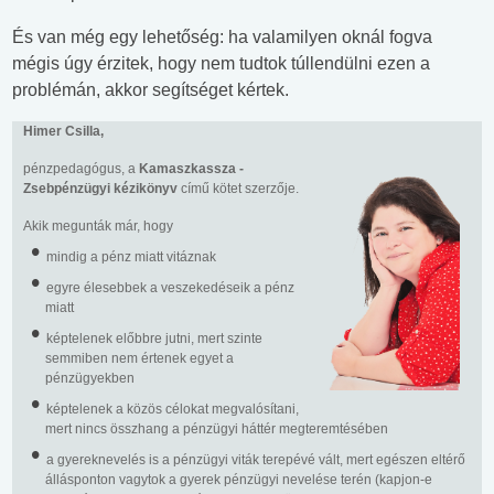
És van még egy lehetőség: ha valamilyen oknál fogva
mégis úgy érzitek, hogy nem tudtok túllendülni ezen a
problémán, akkor segítséget kértek.
Himer Csilla,
pénzpedagógus, a
Kamaszkassza -
Zsebpénzügyi kézikönyv
című kötet szerzője.
Akik megunták már, hogy
mindig a pénz miatt vitáznak
egyre élesebbek a veszekedéseik a pénz
miatt
képtelenek előbbre jutni, mert szinte
semmiben nem értenek egyet a
pénzügyekben
képtelenek a közös célokat megvalósítani,
mert nincs összhang a pénzügyi háttér megteremtésében
a gyereknevelés is a pénzügyi viták terepévé vált, mert egészen eltérő
állásponton vagytok a gyerek pénzügyi nevelése terén (kapjon-e