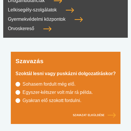
Drogambulanciák
Lelkisegély-szolgálatok
Gyermekvédelmi központok
Orvoskereső
Szavazás
Szoktál lesni vagy puskázni dolgozatíráskor?
Sohasem fordult még elő.
Egyszer-kétszer volt már rá példa.
Gyakran elő szokott fordulni.
SZAVAZAT ELKÜLDÉSE