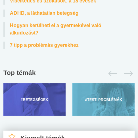
Viselkedés és szokások: a 18 évesek
ADHD, a láthatatlan betegség
Hogyan kerülheti el a gyermekével való
alkudozást?
7 tipp a problémás gyerekhez
Top témák
#BETEGSÉGEK
#TESTI PROBLÉMÁK
Kiemelt témák