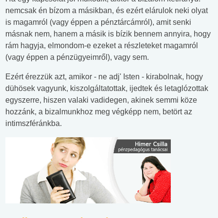
nemcsak én bízom a másikban, és ezért elárulok neki olyat
is magamról (vagy éppen a pénztárcámról), amit senki
másnak nem, hanem a másik is bízik bennem annyira, hogy
rám hagyja, elmondom-e ezeket a részleteket magamról
(vagy éppen a pénzügyeimről), vagy sem.
Ezért érezzük azt, amikor - ne adj' Isten - kirabolnak, hogy
dühösek vagyunk, kiszolgáltatottak, ijedtek és letaglózottak
egyszerre, hiszen valaki vadidegen, akinek semmi köze
hozzánk, a bizalmunkhoz meg végképp nem, betört az
intimszféránkba.