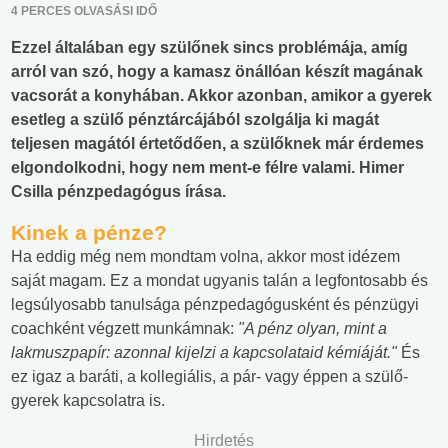
4 PERCES OLVASÁSI IDŐ
Ezzel általában egy szülőnek sincs problémája, amíg
arról van szó, hogy a kamasz önállóan készít magának
vacsorát a konyhában. Akkor azonban, amikor a gyerek
esetleg a szülő pénztárcájából szolgálja ki magát
teljesen magától értetődően, a szülőknek már érdemes
elgondolkodni, hogy nem ment-e félre valami. Himer
Csilla pénzpedagógus írása.
Kinek a pénze?
Ha eddig még nem mondtam volna, akkor most idézem
saját magam. Ez a mondat ugyanis talán a legfontosabb és
legsúlyosabb tanulsága pénzpedagógusként és pénzügyi
coachként végzett munkámnak:
"A pénz olyan, mint a
lakmuszpapír: azonnal kijelzi a kapcsolataid kémiáját."
És
ez igaz a baráti, a kollegiális, a pár- vagy éppen a szülő-
gyerek kapcsolatra is.
Hirdetés