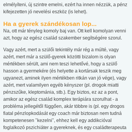
elmélyíteni, új szintre emelni, ezért ha innen nézzük, a pénz
kifejezetten jó nevelési eszköz (is lehet).
Ha a gyerek szándékosan lop...
Na, ott már tényleg komoly baj van. Ott kell komolyan venni
azt, hogy az egész család szakember segítségére szorul.
Vagy azért, mert a szülői tekintély már rég a múlté, vagy
azért, mert már a szülő-gyerek közötti bizalom is olyan
mértékben sérült, ami nem teszi lehetővé, hogy a szülő
hasson a gyermekére (és helyette a kortársak teszik meg
ugyanezt, aminek ilyen mértékben ritkán van jó vége), vagy
azért, mert valamilyen egyéb kényszer (pl. drogok miatti
pénzszűke, kleptománia, stb.). Egy biztos, ez az a pont,
amikor az egész család komplex terápiára szorulhat - a
probléma jellegétől függően, akár többre is (pl. egy drogos
fiatal pénzlopkodását egy coach már biztosan nem tudná
kompetenesen "kezelni", ehhez kell egy addikcióval
foglalkozó pszichiáter a gyereknek, és egy családterapeuta