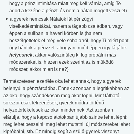
hogy a pénz intimitása miatt meg kell várnia, amíg Te
adod a kezébe a pénzt, és nem a hátad mögött veszi el)
a gyerek nemcsak Nálatok lát pénzügyi
viselkedésmintákat, hanem a tágabb családban, vagy
éppen a suliban, a haveri körben is (ha nem
beszélgettetek el még vele soha arról, hogy Ti miért pont
úgy bántok a pénzzel, ahogyan, miért éppen így látjátok
helyesnek
, akkor valószínűleg ki fog próbálni más
módszereket is, hiszen ezek szerint az is működő
módszer, akkor miért is ne?)
Természetesen ezerféle oka lehet annak, hogy a gyerek
belenyúl a pénztárcádba. Ennek azonban a legritkábban az
az oka, hogy szándékosan meg akar lopni! Mint látható,
sokszor csak félreértések, gyerek módra történő
helyzetértékelések az okai mindennek. Azt azonban
elárulja, hogy a kapcsolatotokban újabb szintre lehet lépni:
meg lehet beszélni, meg lehet mutatni, új módszereket lehet
kipróbálni, stb. Ez mindig segít a szülő-gyerek viszonyt