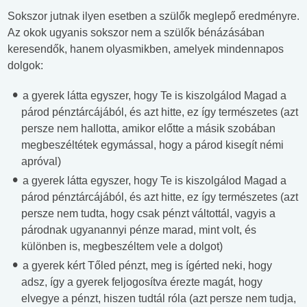
Sokszor jutnak ilyen esetben a szülők meglepő eredményre.
Az okok ugyanis sokszor nem a szülők bénázásában
keresendők, hanem olyasmikben, amelyek mindennapos
dolgok:
a gyerek látta egyszer, hogy Te is kiszolgálod Magad a
párod pénztárcájából, és azt hitte, ez így természetes (azt
persze nem hallotta, amikor előtte a másik szobában
megbeszéltétek egymással, hogy a párod kisegít némi
apróval)
a gyerek látta egyszer, hogy Te is kiszolgálod Magad a
párod pénztárcájából, és azt hitte, ez így természetes (azt
persze nem tudta, hogy csak pénzt váltottál, vagyis a
párodnak ugyanannyi pénze marad, mint volt, és
különben is, megbeszéltem vele a dolgot)
a gyerek kért Tőled pénzt, meg is ígérted neki, hogy
adsz, így a gyerek feljogosítva érezte magát, hogy
elvegye a pénzt, hiszen tudtál róla (azt persze nem tudja,