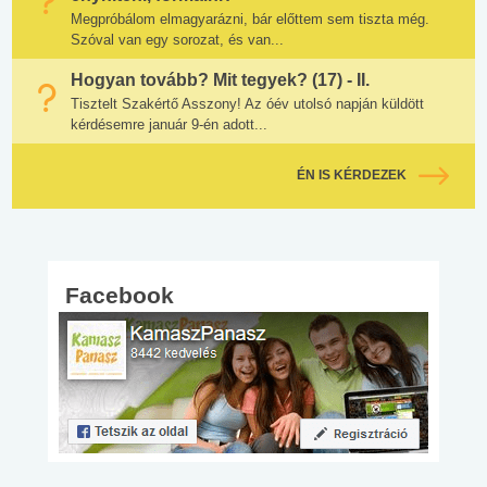
Megpróbálom elmagyarázni, bár előttem sem tiszta még.
Szóval van egy sorozat, és van...
Hogyan tovább? Mit tegyek? (17) - II.
Tisztelt Szakértő Asszony! Az óév utolsó napján küldött
kérdésemre január 9-én adott...
ÉN IS KÉRDEZEK
Facebook