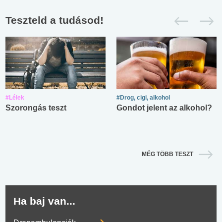
Teszteld a tudásod!
#Lélek
#Drog, cigi, alkohol
Szorongás teszt
Gondot jelent az alkohol?
MÉG TÖBB TESZT
Ha baj van...