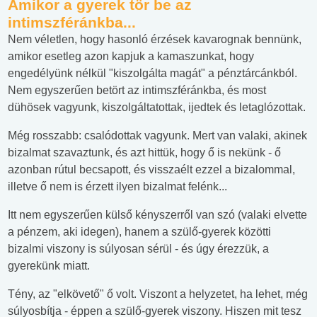
Amikor a gyerek tör be az
intimszféránkba...
Nem véletlen, hogy hasonló érzések kavarognak bennünk,
amikor esetleg azon kapjuk a kamaszunkat, hogy
engedélyünk nélkül "kiszolgálta magát" a pénztárcánkból.
Nem egyszerűen betört az intimszféránkba, és most
dühösek vagyunk, kiszolgáltatottak, ijedtek és letaglózottak.
Még rosszabb: csalódottak vagyunk. Mert van valaki, akinek
bizalmat szavaztunk, és azt hittük, hogy ő is nekünk - ő
azonban rútul becsapott, és visszaélt ezzel a bizalommal,
illetve ő nem is érzett ilyen bizalmat felénk...
Itt nem egyszerűen külső kényszerről van szó (valaki elvette
a pénzem, aki idegen), hanem a szülő-gyerek közötti
bizalmi viszony is súlyosan sérül - és úgy érezzük, a
gyerekünk miatt.
Tény, az "elkövető" ő volt. Viszont a helyzetet, ha lehet, még
súlyosbítja - éppen a szülő-gyerek viszony. Hiszen mit tesz