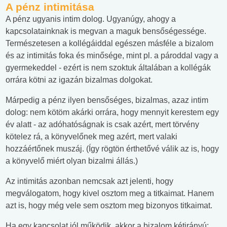
A pénz intimitása
A pénz ugyanis intim dolog. Ugyanúgy, ahogy a
kapcsolatainknak is megvan a maguk bensőségessége.
Természetesen a kollégáiddal egészen másféle a bizalom
és az intimitás foka és minősége, mint pl. a pároddal vagy a
gyermekeddel - ezért is nem szoktuk általában a kollégák
orrára kötni az igazán bizalmas dolgokat.
Márpedig a pénz ilyen bensőséges, bizalmas, azaz intim
dolog: nem kötöm akárki orrára, hogy mennyit kerestem egy
év alatt - az adóhatóságnak is csak azért, mert törvény
kötelez rá, a könyvelőnek meg azért, mert valaki
hozzáértőnek muszáj. (Így rögtön érthetővé válik az is, hogy
a könyvelő miért olyan bizalmi állás.)
Az intimitás azonban nemcsak azt jelenti, hogy
megválogatom, hogy kivel osztom meg a titkaimat. Hanem
azt is, hogy még vele sem osztom meg bizonyos titkaimat.
Ha egy kapcsolat jól működik, akkor a bizalom kétirányú: