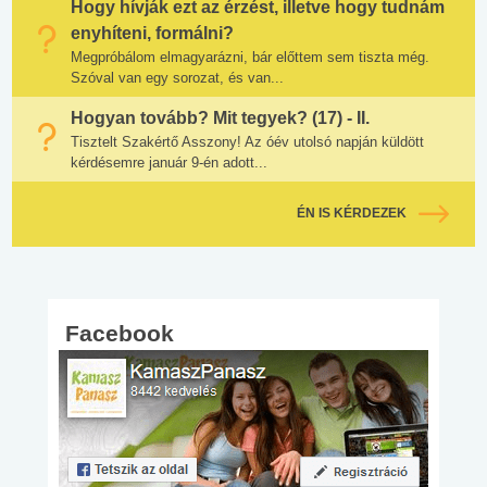
Hogy hívják ezt az érzést, illetve hogy tudnám
enyhíteni, formálni?
Megpróbálom elmagyarázni, bár előttem sem tiszta még.
Szóval van egy sorozat, és van...
Hogyan tovább? Mit tegyek? (17) - II.
Tisztelt Szakértő Asszony! Az óév utolsó napján küldött
kérdésemre január 9-én adott...
ÉN IS KÉRDEZEK
Facebook