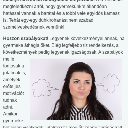
megfeledkezni arról, hogy gyermekünkre állandóan
hatással vannak a barátai és a többi vele egyidős kamasz
is. Tehát egy-egy dühkirohanást nem szabad
személyeskedésnek vennünk!
Hozzon szabályokat!
Legyenek következményei annak, ha
gyermeke áthágja őket. Elég legfeljebb tíz rendelkezés, a
következmények pedig legyenek igazságosak. A szabályok
m
ellé
fontosak a
jutalmak is,
amelyek
erőteljes
motivációt
tudnak
adni.
Amikor
gyermeke
helyesen viselkedik, jutalmazza meg őt valami aprósággal!