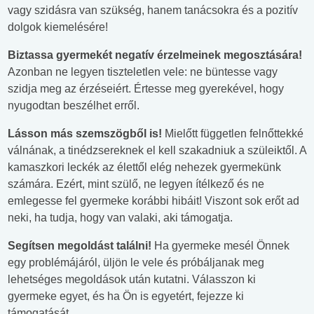
vagy szidásra van szükség, hanem tanácsokra és a pozitív
dolgok kiemelésére!
Biztassa gyermekét negatív érzelmeinek megosztására!
Azonban ne legyen tiszteletlen vele: ne büntesse vagy
szidja meg az érzéseiért. Értesse meg gyerekével, hogy
nyugodtan beszélhet erről.
Lásson más szemszögből is!
Mielőtt független felnőttekké
válnának, a tinédzsereknek el kell szakadniuk a szüleiktől. A
kamaszkori leckék az élettől elég nehezek gyermekünk
számára. Ezért, mint szülő, ne legyen ítélkező és ne
emlegesse fel gyermeke korábbi hibáit! Viszont sok erőt ad
neki, ha tudja, hogy van valaki, aki támogatja.
Segítsen megoldást találni!
Ha gyermeke mesél Önnek
egy problémájáról, üljön le vele és próbáljanak meg
lehetséges megoldások után kutatni. Válasszon ki
gyermeke egyet, és ha Ön is egyetért, fejezze ki
támogatását.