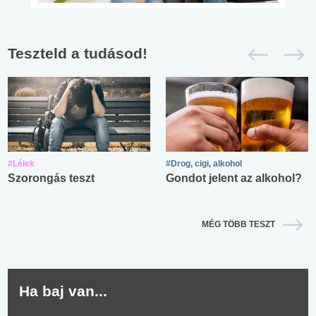
Teszteld a tudásod!
#Lélek
#Drog, cigi, alkohol
Szorongás teszt
Gondot jelent az alkohol?
MÉG TÖBB TESZT
Ha baj van...