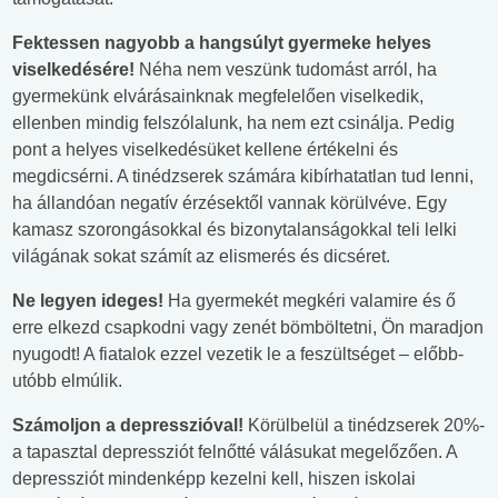
Fektessen nagyobb a hangsúlyt gyermeke helyes
viselkedésére!
Néha nem veszünk tudomást arról, ha
gyermekünk elvárásainknak megfelelően viselkedik,
ellenben mindig felszólalunk, ha nem ezt csinálja. Pedig
pont a helyes viselkedésüket kellene értékelni és
megdicsérni. A tinédzserek számára kibírhatatlan tud lenni,
ha állandóan negatív érzésektől vannak körülvéve. Egy
kamasz szorongásokkal és bizonytalanságokkal teli lelki
világának sokat számít az elismerés és dicséret.
Ne legyen ideges!
Ha gyermekét megkéri valamire és ő
erre elkezd csapkodni vagy zenét bömböltetni, Ön maradjon
nyugodt! A fiatalok ezzel vezetik le a feszültséget – előbb-
utóbb elmúlik.
Számoljon a depresszióval!
Körülbelül a tinédzserek 20%-
a tapasztal depressziót felnőtté válásukat megelőzően. A
depressziót mindenképp kezelni kell, hiszen iskolai