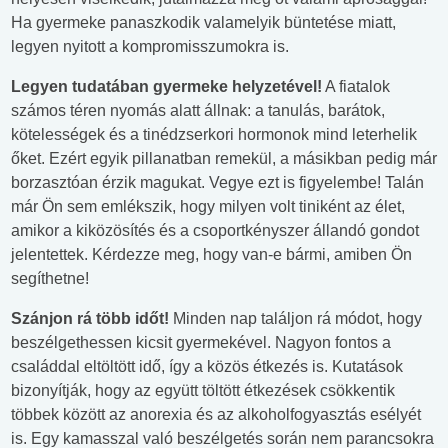
Ha gyermeke panaszkodik valamelyik büntetése miatt,
legyen nyitott a kompromisszumokra is.
Legyen tudatában gyermeke helyzetével!
A fiatalok
számos téren nyomás alatt állnak: a tanulás, barátok,
kötelességek és a tinédzserkori hormonok mind leterhelik
őket. Ezért egyik pillanatban remekül, a másikban pedig már
borzasztóan érzik magukat. Vegye ezt is figyelembe! Talán
már Ön sem emlékszik, hogy milyen volt tiniként az élet,
amikor a kiközösítés és a csoportkényszer állandó gondot
jelentettek. Kérdezze meg, hogy van-e bármi, amiben Ön
segíthetne!
Szánjon rá több időt!
Minden nap találjon rá módot, hogy
beszélgethessen kicsit gyermekével. Nagyon fontos a
családdal eltöltött idő, így a közös étkezés is. Kutatások
bizonyítják, hogy az együtt töltött étkezések csökkentik
többek között az anorexia és az alkoholfogyasztás esélyét
is. Egy kamasszal való beszélgetés során nem parancsokra