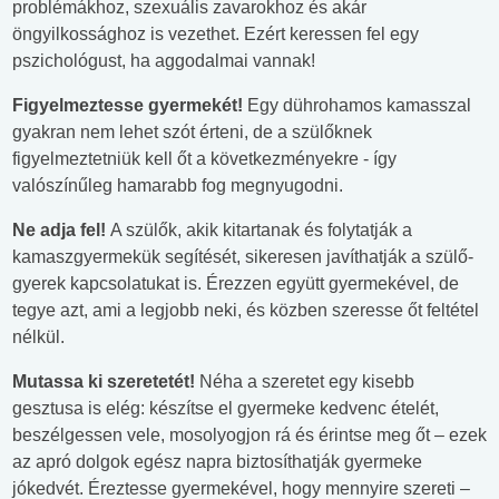
problémákhoz, szexuális zavarokhoz és akár
öngyilkossághoz is vezethet. Ezért keressen fel egy
pszichológust, ha aggodalmai vannak!
Figyelmeztesse gyermekét!
Egy dührohamos kamasszal
gyakran nem lehet szót érteni, de a szülőknek
figyelmeztetniük kell őt a következményekre - így
valószínűleg hamarabb fog megnyugodni.
Ne adja fel!
A szülők, akik kitartanak és folytatják a
kamaszgyermekük segítését, sikeresen javíthatják a szülő-
gyerek kapcsolatukat is. Érezzen együtt gyermekével, de
tegye azt, ami a legjobb neki, és közben szeresse őt feltétel
nélkül.
Mutassa ki szeretetét!
Néha a szeretet egy kisebb
gesztusa is elég: készítse el gyermeke kedvenc ételét,
beszélgessen vele, mosolyogjon rá és érintse meg őt – ezek
az apró dolgok egész napra biztosíthatják gyermeke
jókedvét. Éreztesse gyermekével, hogy mennyire szereti –