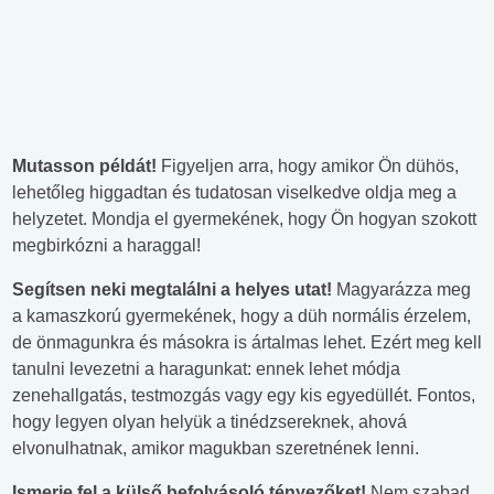
Mutasson példát!
Figyeljen arra, hogy amikor Ön dühös,
lehetőleg higgadtan és tudatosan viselkedve oldja meg a
helyzetet. Mondja el gyermekének, hogy Ön hogyan szokott
megbirkózni a haraggal!
Segítsen neki megtalálni a helyes utat!
Magyarázza meg
a kamaszkorú gyermekének, hogy a düh normális érzelem,
de önmagunkra és másokra is ártalmas lehet. Ezért meg kell
tanulni levezetni a haragunkat: ennek lehet módja
zenehallgatás, testmozgás vagy egy kis egyedüllét. Fontos,
hogy legyen olyan helyük a tinédzsereknek, ahová
elvonulhatnak, amikor magukban szeretnének lenni.
Ismerje fel a külső befolyásoló tényezőket!
Nem szabad