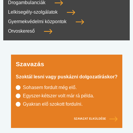
Drogambulanciák
Lelkisegély-szolgálatok
Gyermekvédelmi központok
Orvoskereső
Szavazás
Szoktál lesni vagy puskázni dolgozatíráskor?
Sohasem fordult még elő.
Egyszer-kétszer volt már rá példa.
Gyakran elő szokott fordulni.
SZAVAZAT ELKÜLDÉSE