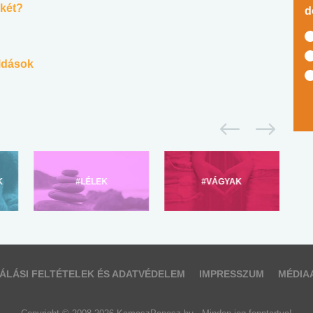
ekét?
d
ldások
K
#LÉLEK
#VÁGYAK
ÁLÁSI FELTÉTELEK ÉS ADATVÉDELEM
IMPRESSZUM
MÉDIA