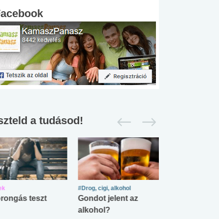
Facebook
szteld a tudásod!
ek
#Drog, cigi, alkohol
#Zöldövezet
rongás teszt
Gondot jelent az
Mekkora az ö
alkohol?
lábnyomod?