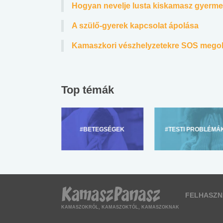
Hogyan nevelje lusta kiskamasz gyerm
A szülő-gyerek kapcsolat ápolása
Kamaszkori vészhelyzetekre SOS mego
Top témák
ZÜLŐKNEK
#BETEGSÉGEK
#TESTI PROBLÉMÁ
FELHASZN
KAMASZOKRÓL, KAMASZOKTÓL, KAMASZOKNAK