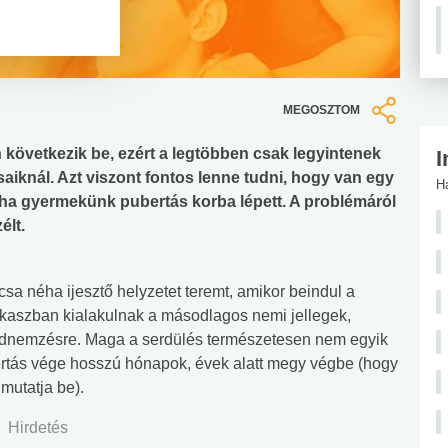
MEGOSZTOM
 következik be, ezért a legtöbben csak legyintenek
I
rsaiknál. Azt viszont fontos lenne tudni, hogy van egy
H
z, ha gyermekünk pubertás korba lépett. A problémáról
élt.
sa néha ijesztő helyzetet teremt, amikor beindul a
akaszban kialakulnak a másodlagos nemi jellegek,
utódnemzésre. Maga a serdülés természetesen nem egyik
ubertás vége hosszú hónapok, évek alatt megy végbe (hogy
mutatja be).
Hirdetés