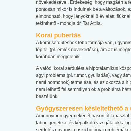
növekedésével. Érdekeség, hogy magáért a fe
pontosan mikor is indulnak be a változások, 
elmondható, hogy lányoknál 8 év alatt, fiúkná
tekinthető - mondja dr. Tar Attila.
Korai pubertás
A korai serdülésnek több formája van, ugyanis
lép fel (pl. emlők növekedése), ám az is meg
korábban megjelenik.
A valódi korai serdülést a hipotalamikus köz
agyi probléma (pl. tumor, gyulladás), vagy átm
nemi hormonok) termelése, és ez okozza a hi
nem lelhető fel semmilyen ok a probléma hátte
beszélünk.
Gyógyszeresen késleltethető a 
Amennyiben gyermekénél hasonlót tapasztal, 
labor, genetikai és képalkotó vizsgálatokkal igy
serdülés ugyanis a pszichológiai problémáko