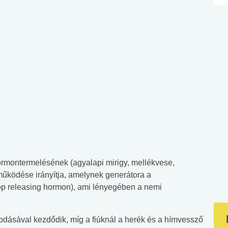
hormontermelésének (agyalapi mirigy, mellékvese,
működése irányítja, amelynek generátora a
p releasing hormon), ami lényegében a nemi
dásával kezdődik, míg a fiúknál a herék és a hímvessző