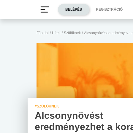
BELÉPÉS
REGISZTRÁCIÓ
Főoldal
/
Hírek
/
Szülőknek
/
Alcsonynövést eredményezhet 
#SZÜLŐKNEK
Alcsonynövést
eredményezhet a kor