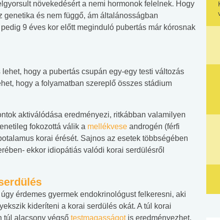
lgyorsult növekedésért a nemi hormonok felelnek. Hogy
az genetika és nem függő, ám általánosságban
l pedig 9 éves kor előtt meginduló pubertás már kórosnak
 lehet, hogy a pubertás csupán egy-egy testi változás
lehet, hogy a folyamatban szereplő összes stádium
pontok aktiválódása eredményezi, ritkábban valamilyen
enetileg fokozottá válik a
mellékvese
androgén (férfi
potalamus korai érését. Sajnos az esetek többségében
rében- ekkor idiopátiás valódi korai serdülésről
serdülés
úgy érdemes gyermek endokrinológust felkeresni, aki
ekszik kideríteni a korai serdülés okát. A túl korai
n túl alacsony végső
testmagasságot
is eredményezhet.