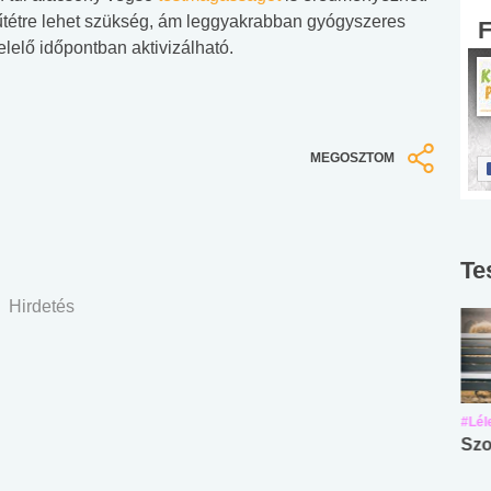
űtétre lehet szükség, ám leggyakrabban gyógyszeres
elelő időpontban aktivizálható.
MEGOSZTOM
Te
Hirdetés
#Suli, munka
#Suli, munka
#Lél
Angol középfokú
Internet-függőség
Szo
nyelvvizsga teszt -
teszt