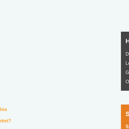
No.42
H
D
L
G
O
tása
reket?
S