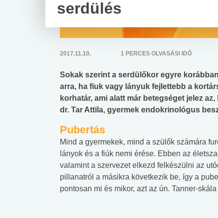
serdülés
2017.11.10.
1 PERCES OLVASÁSI IDŐ
Sokak szerint a serdülőkor egyre korábban
arra, ha fiuk vagy lányuk fejlettebb a kortá
korhatár, ami alatt már betegséget jelez a
dr. Tar Attila, gyermek endokrinológus besz
Pubertás
Mind a gyermekek, mind a szülők számára furc
lányok és a fiúk nemi érése. Ebben az életsz
valamint a szervezet elkezd felkészülni az 
pillanatról a másikra következik be, így a p
pontosan mi és mikor, azt az ún. Tanner-skála 