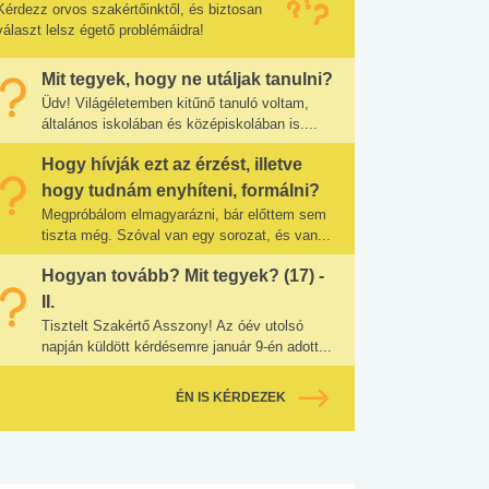
Kérdezz orvos szakértőinktől, és biztosan
választ lelsz égető problémáidra!
Mit tegyek, hogy ne utáljak tanulni?
Üdv! Világéletemben kitűnő tanuló voltam,
általános iskolában és középiskolában is....
Hogy hívják ezt az érzést, illetve
hogy tudnám enyhíteni, formálni?
Megpróbálom elmagyarázni, bár előttem sem
tiszta még. Szóval van egy sorozat, és van...
Hogyan tovább? Mit tegyek? (17) -
II.
Tisztelt Szakértő Asszony! Az óév utolsó
napján küldött kérdésemre január 9-én adott...
ÉN IS KÉRDEZEK