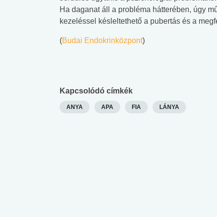
Ha daganat áll a probléma hátterében, úgy m
kezeléssel késleltethető a pubertás és a megf
(
Budai Endokrinközpont
)
Kapcsolódó címkék
ANYA
APA
FIA
LÁNYA
 alkohol
#Zöldövezet
#Betegségek
lent az
Mekkora az ökológiai
Elsősegély
lábnyomod?
tudásteszt