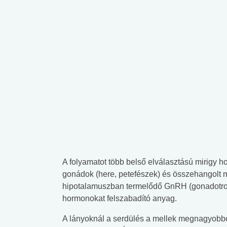
A folyamatot több belső elválasztású mirigy 
gonádok (here, petefészek) és összehangolt 
hipotalamuszban termelődő GnRH (gonadotro
hormonokat felszabadító anyag.
A lányoknál a serdülés a mellek megnagyobbo