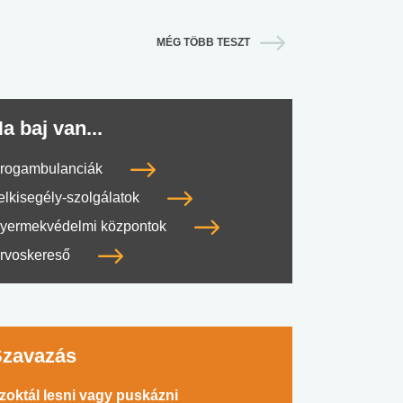
MÉG TÖBB TESZT
a baj van...
rogambulanciák
elkisegély-szolgálatok
yermekvédelmi központok
rvoskereső
Szavazás
zoktál lesni vagy puskázni