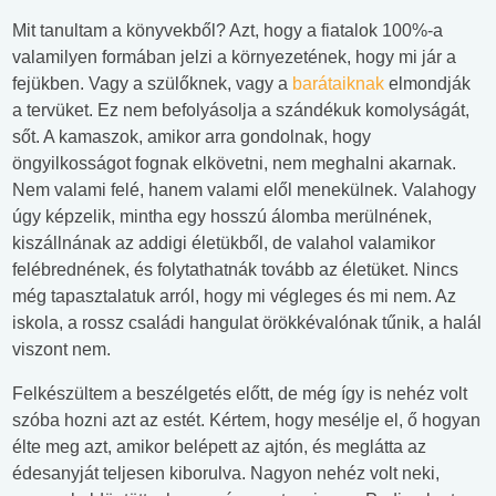
Mit tanultam a könyvekből? Azt, hogy a fiatalok 100%-a
valamilyen formában jelzi a környezetének, hogy mi jár a
fejükben. Vagy a szülőknek, vagy a
barátaiknak
elmondják
a tervüket. Ez nem befolyásolja a szándékuk komolyságát,
sőt. A kamaszok, amikor arra gondolnak, hogy
öngyilkosságot fognak elkövetni, nem meghalni akarnak.
Nem valami felé, hanem valami elől menekülnek. Valahogy
úgy képzelik, mintha egy hosszú álomba merülnének,
kiszállnának az addigi életükből, de valahol valamikor
felébrednének, és folytathatnák tovább az életüket. Nincs
még tapasztalatuk arról, hogy mi végleges és mi nem. Az
iskola, a rossz családi hangulat örökkévalónak tűnik, a halál
viszont nem.
Felkészültem a beszélgetés előtt, de még így is nehéz volt
szóba hozni azt az estét. Kértem, hogy mesélje el, ő hogyan
élte meg azt, amikor belépett az ajtón, és meglátta az
édesanyját teljesen kiborulva. Nagyon nehéz volt neki,