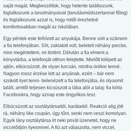
saját magát. Megbeszéltük, hogy hetente találkozunk,
foglalkozunk a tanulmányaival (tanulásmódszertannal főleg)
és foglalkozunk azzal is, hogy mitől érezhetné
komfortosabban magát az iskolában.
Egy péntek este felhívott az anyukája. Benne volt a számom
a fia telefonjában. Sírt, zaklatott volt, beletelt néhány percbe,
mire megértettem, mi történt. Délután a fia elment a
könyvtárba, a telefonját otthon felejtette. Mielőtt kilépett az
ajtón, elbúcsúzott, de olyan furcsán, mintha örökre tenné.
Nagyon rossz érzése lett az anyának, ezért – bár nem
szokott ilyet tenni- belenézett a fia telefonjába, és olyasmit
talált, amitől teljesen kicsúszott a lába alól a talaj: fia kiírta
Facebookra, hogy aznap este öngyilkos lesz.
Elbúcsúzott az osztálytársaitól, barátaitól. Reakció alig jött
rá, néhány like csupán, úgy tűnt, senki nem veszi komolyan.
Egyik lány osztálytársa írt neki privát üzenetet, hogy ne
viccelődjön ilyesmivel. A fiú azt válaszolta, nem viccel,