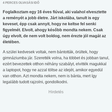
4 PERCES OLVASÁSI IDŐ
Foglalkoztam egy 16 éves fiúval, aki valahol elvesztette
a reményét a jobb életre. Járt iskolába, tanult is egy
keveset, épp csak annyit, hogy ne keltse fel senki
figyelmét. Elvolt, ahogy később mondta nekem. Csak
úgy elvolt, de nem volt boldog, nem érezte jól magát az
életében.
A szülei kedvesek voltak, nem bántották, örültek, hogy
gimnáziumba jár. Szerették volna, ha többet és jobban tanul,
ezért bevezettek otthon néhány szabályt, elvitték magukkal
a laptopot, hogy ne azzal töltse az idejét, amikor egyedül
van otthon. Azt mondta nekem, nem is bánta, mert így
legalább tudott rajzolni, gondolkodni.
Hirdetés