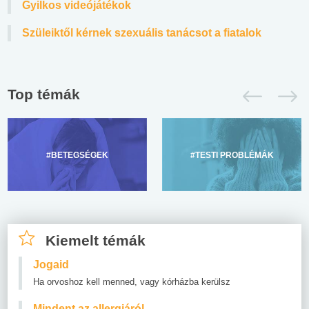
Gyilkos videójátékok
Szüleiktől kérnek szexuális tanácsot a fiatalok
Top témák
#BETEGSÉGEK
#TESTI PROBLÉMÁK
Kiemelt témák
Jogaid
Ha orvoshoz kell menned, vagy kórházba kerülsz
Mindent az allergiáról