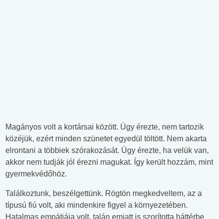
Magányos volt a kortársai között. Úgy érezte, nem tartozik
közéjük, ezért minden szünetet egyedül töltött. Nem akarta
elrontani a többiek szórakozását. Úgy érezte, ha velük van,
akkor nem tudják jól érezni magukat. Így került hozzám, mint
gyermekvédőhöz.
Találkoztunk, beszélgettünk. Rögtön megkedveltem, az a
típusú fiú volt, aki mindenkire figyel a környezetében.
Hatalmas empátiája volt, talán emiatt is szorította háttérbe