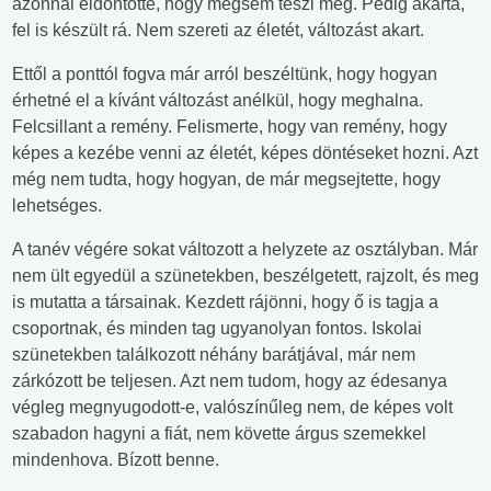
azonnal eldöntötte, hogy mégsem teszi meg. Pedig akarta,
fel is készült rá. Nem szereti az életét, változást akart.
Ettől a ponttól fogva már arról beszéltünk, hogy hogyan
érhetné el a kívánt változást anélkül, hogy meghalna.
Felcsillant a remény. Felismerte, hogy van remény, hogy
képes a kezébe venni az életét, képes döntéseket hozni. Azt
még nem tudta, hogy hogyan, de már megsejtette, hogy
lehetséges.
A tanév végére sokat változott a helyzete az osztályban. Már
nem ült egyedül a szünetekben, beszélgetett, rajzolt, és meg
is mutatta a társainak. Kezdett rájönni, hogy ő is tagja a
csoportnak, és minden tag ugyanolyan fontos. Iskolai
szünetekben találkozott néhány barátjával, már nem
zárkózott be teljesen. Azt nem tudom, hogy az édesanya
végleg megnyugodott-e, valószínűleg nem, de képes volt
szabadon hagyni a fiát, nem követte árgus szemekkel
mindenhova. Bízott benne.