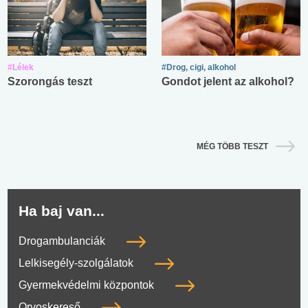
#Lélek
#Drog, cigi, alkohol
Szorongás teszt
Gondot jelent az alkohol?
MÉG TÖBB TESZT
Ha baj van...
Drogambulanciák
Lelkisegély-szolgálatok
Gyermekvédelmi központok
Orvoskereső