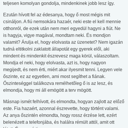
teljesen komolyan gondolja, mindenkinek jobb lesz így.
Ezután hívott fel az édesanya, hogy ő most mégis mit
csináljon. A fiú nemsokára hazaér, neki este el kell mennie
otthonról, de ezek után nem meri egyedül hagyni a fiút. Ne
is hagyja, vigye magával, mondtam neki. És mondjon
valamit? Árulja el, hogy elolvasta az üzenetet? Nem igazán
tudná eltitkolni zaklatott állapotát egy gyerek elől, aki
mindent és mindenkit észrevesz maga körül, válaszoltam.
Mondja el neki, hogy elolvasta, azt is, hogy nagyon
megijedt, és nem érti, miért akar ilyesmit tenni. Legyen vele
őszinte, ez az egyetlen, ami most segíthet a fiának.
Őszinteséggel találkozva remélhetőleg ő is az lesz, és
elmondja, hogy mi áll emögött a terv mögött.
Másnap ismét felhívott, és elmondta, hogyan zajlott az előző
este. Fia hazaért, azonnal észrevette, hogy történt valami.
Az anya őszintén elmondta, hogy rossz érzése lett, ezért
belenézett a telefonjába, és halálra rémült attól, amit ott