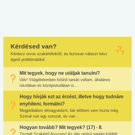
Kérdésed van?
Kérdezz orvos szakértőinktől, és biztosan választ lelsz
égető problémáidra!
Mit tegyek, hogy ne utáljak tanulni?
Üdv! Világéletemben kitűnő tanuló voltam, általános
iskolában és középiskolában is....
Hogy hívják ezt az érzést, illetve hogy tudnám
enyhíteni, formálni?
Megpróbálom elmagyarázni, bár előttem sem tiszta még.
Szóval van egy sorozat, és van...
Hogyan tovább? Mit tegyek? (17) - II.
Tisztelt Szakértő Asszony! Az óév utolsó napján küldött