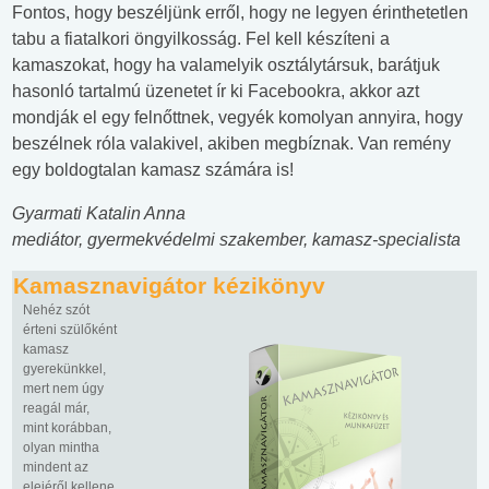
Fontos, hogy beszéljünk erről, hogy ne legyen érinthetetlen
tabu a fiatalkori öngyilkosság. Fel kell készíteni a
kamaszokat, hogy ha valamelyik osztálytársuk, barátjuk
hasonló tartalmú üzenetet ír ki Facebookra, akkor azt
mondják el egy felnőttnek, vegyék komolyan annyira, hogy
beszélnek róla valakivel, akiben megbíznak. Van remény
egy boldogtalan kamasz számára is!
Gyarmati Katalin Anna
mediátor, gyermekvédelmi szakember, kamasz-specialista
Kamasznavigátor kézikönyv
Nehéz szót
érteni szülőként
kamasz
gyerekünkkel,
mert nem úgy
reagál már,
mint korábban,
olyan mintha
mindent az
elejéről kellene