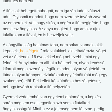
látott. És nem érti.
A fiú csak hebegett-habogott, nem igazán tudott választ
adni. Olyasmit mondott, hogy nem szeretné tovább zavarni
az embereket. Volt nagy sírás, a végén a fiú megígérte, hogy
nem lesz öngyilkos. Az anya megkért, hogy amikor újra
találkozom a fiával, én is beszéljek vele.
Az öngyilkosság hatalmas tabu, nem sokan vannak, akik
képesek „
beszélgetni
” róla valakivel, aki elhatározta, véget
vet az életének. 16 évesekkel még nehezebb, mint egy
felnőttel. Annyi minden állhat a hátterében, olyan kevéssé
kiforrott még a személyiségük, mindent olyan végletekben
látnak, olyan könnyen elzárkóznak egy felnőtt (hát még egy
szakember) elől. Fel kellett készülnöm a beszélgetésre,
nehogy tovább rontsak a fiú helyzetén.
Gyermekvédelemből van egyetemi diplomám, a képzés
során mégsem esett egyetlen szó sem a fiatalkori
öngyilkosságról. Mintha ez a jelenség nem létezne, pedig