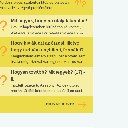
Kérdezz orvos szakértőinktől, és biztosan
választ lelsz égető problémáidra!
Mit tegyek, hogy ne utáljak tanulni?
Üdv! Világéletemben kitűnő tanuló voltam,
általános iskolában és középiskolában is....
Hogy hívják ezt az érzést, illetve
hogy tudnám enyhíteni, formálni?
Megpróbálom elmagyarázni, bár előttem sem
tiszta még. Szóval van egy sorozat, és van...
Hogyan tovább? Mit tegyek? (17) -
II.
Tisztelt Szakértő Asszony! Az óév utolsó
napján küldött kérdésemre január 9-én adott...
ÉN IS KÉRDEZEK