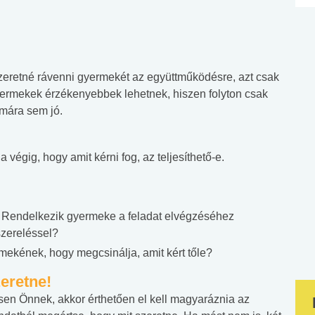
zeretné rávenni gyermekét az együttműködésre, azt csak
yermekek érzékenyebbek lehetnek, hiszen folyton csak
ámára sem jó.
végig, hogy amit kérni fog, az teljesíthető-e.
? Rendelkezik gyermeke a feladat elvégzéséhez
szereléssel?
mekének, hogy megcsinálja, amit kért tőle?
eretne!
sen Önnek, akkor érthetően el kell magyaráznia az