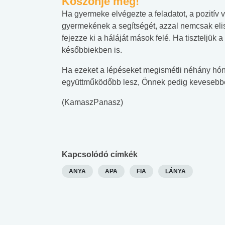
Köszönje meg!
Ha gyermeke elvégezte a feladatot, a pozitív
gyermekének a segítségét, azzal nemcsak elis
fejezze ki a háláját mások felé. Ha tiszteljü
későbbiekben is.
Ha ezeket a lépéseket megismétli néhány hóna
együttműködőbb lesz, Önnek pedig kevesebbet
(KamaszPanasz)
Kapcsolódó címkék
ANYA
APA
FIA
LÁNYA