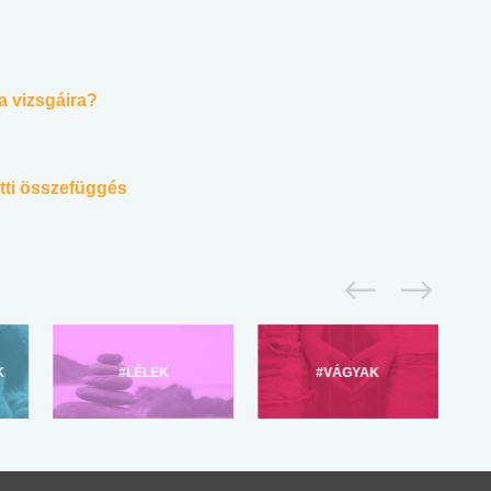
a vizsgáira?
ötti összefüggés
K
#LÉLEK
#VÁGYAK