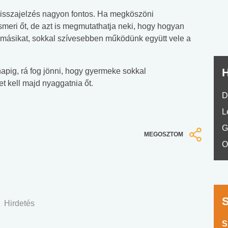
No.42
 visszajelzés nagyon fontos. Ha megköszöni
meri őt, de azt is megmutathatja neki, hogy hogyan
k a másikat, sokkal szívesebben működünk együtt vele a
H
pig, rá fog jönni, hogy gyermeke sokkal
 kell majd nyaggatnia őt.
D
L
G
MEGOSZTOM
O
Hirdetés
S