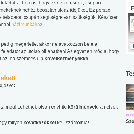
feladatra. Fontos, hogy ez ne kérésnek, csupán
rmekeknek nehéz beosztaniuk az idejüket. Ez persze
a feladatot, csupán segítségre van szükségük. Készítsen
ennapi
házimunkához
.
 pedig megértette, akkor ne avatkozzon bele a
 feladatot az utolsó pillanatban! Az egyetlen módja, hogy
t az, ha szembesül a
következményekkel
.
Te
eket!
fejezve:
ta meg! Lehetnek olyan enyhítő
körülmények
, amelyek
#Suli, munka
#Suli, munka
#Lél
Angol középfokú
Internet-függőség
Szo
ogy milyen
következőkkel
kell számolnia!
nyelvvizsga teszt -
teszt