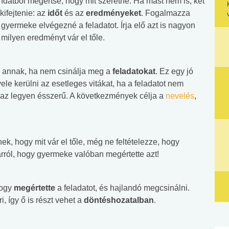
ondatból megértse, hogy mit szeretne. Ha mást nem is, két
ifejtenie: az
időt
és az
eredményeket
. Fogalmazza
yermeke elvégezné a feladatot. Írja elő azt is nagyon
milyen eredményt vár el tőle.
e
annak, ha nem csinálja meg a
feladatokat
. Ez egy jó
le kerülni az esetleges vitákat, ha a feladatot nem
 az legyen ésszerű. A következmények célja a
nevelés
,
ek, hogy mit vár el tőle, még ne feltételezze, hogy
rról, hogy gyermeke valóban megértette azt!
hogy
megértette
a feladatot, és hajlandó megcsinálni.
, így ő is részt vehet a
döntéshozatalban
.