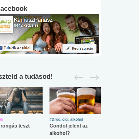
Facebook
szteld a tudásod!
ek
#Drog, cigi, alkohol
#Zöldövezet
rongás teszt
Gondot jelent az
Mekkora az ö
alkohol?
lábnyomod?