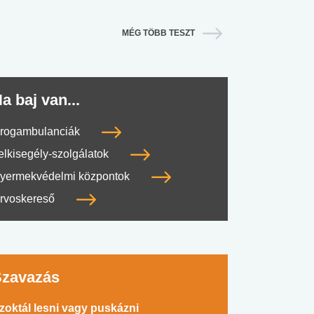
MÉG TÖBB TESZT
a baj van...
rogambulanciák
elkisegély-szolgálatok
yermekvédelmi központok
rvoskereső
Szavazás
zoktál lesni vagy puskázni