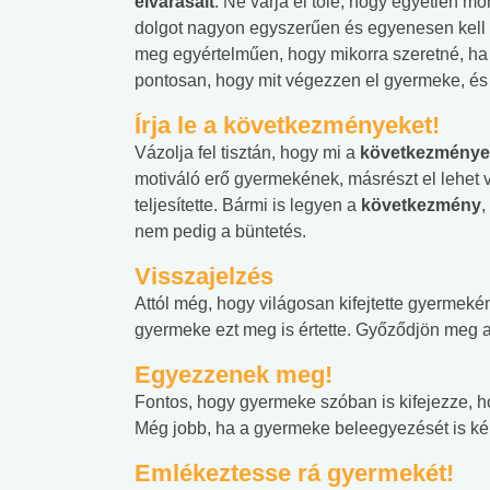
elvárásait
. Ne várja el tőle, hogy egyetlen m
dolgot nagyon egyszerűen és egyenesen kell k
meg egyértelműen, hogy mikorra szeretné, ha g
pontosan, hogy mit végezzen el gyermeke, és 
Írja le a következményeket!
Vázolja fel tisztán, hogy mi a
következmény
motiváló erő gyermekének, másrészt el lehet ve
teljesítette. Bármi is legyen a
következmény
,
nem pedig a büntetés.
Visszajelzés
Attól még, hogy világosan kifejtette gyermekén
gyermeke ezt meg is értette. Győződjön meg a
Egyezzenek meg!
Fontos, hogy gyermeke szóban is kifejezze, 
Még jobb, ha a gyermeke beleegyezését is kéri
Emlékeztesse rá gyermekét!