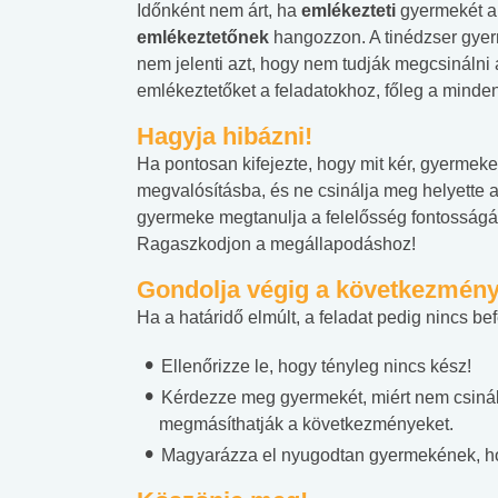
Időnként nem árt, ha
emlékezteti
gyermekét a 
emlékeztetőnek
hangozzon. A tinédzser gye
nem jelenti azt, hogy nem tudják megcsinálni 
emlékeztetőket a feladatokhoz, főleg a mind
Hagyja hibázni!
Ha pontosan kifejezte, hogy mit kér, gyermeke
megvalósításba, és ne csinálja meg helyette a
gyermeke megtanulja a felelősség fontosságá
Ragaszkodjon a megállapodáshoz!
Gondolja végig a következmény
Ha a határidő elmúlt, a feladat pedig nincs be
Ellenőrizze le, hogy tényleg nincs kész!
Kérdezze meg gyermekét, miért nem csinál
megmásíthatják a következményeket.
 alkohol
#Zöldövezet
#Betegségek
lent az
Mekkora az ökológiai
Elsősegély
Magyarázza el nyugodtan gyermekének, h
lábnyomod?
tudásteszt