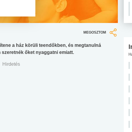
MEGOSZTOM
ítene a ház körüli teendőkben, és megtanulná
I
m szeretnék őket nyaggatni emiatt.
H
Hirdetés