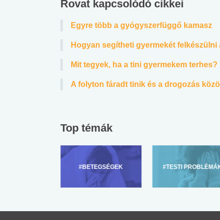
Rovat kapcsolódó cikkei
Egyre több a gyógyszerfüggő kamasz
Hogyan segítheti gyermekét felkészülni 
Mit tegyek, ha a tini gyermekem terhes?
A folyton fáradt tinik és a drogozás köz
Top témák
ZÜLŐKNEK
#BETEGSÉGEK
#TESTI PROBLÉMÁ