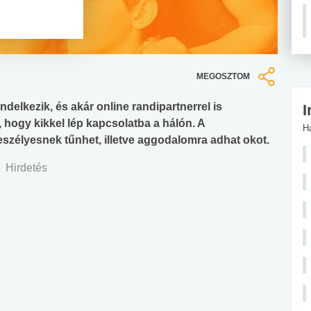
MEGOSZTOM
endelkezik, és akár online randipartnerrel is
I
 hogy kikkel lép kapcsolatba a hálón. A
H
eszélyesnek tűnhet, illetve aggodalomra adhat okot.
Hirdetés