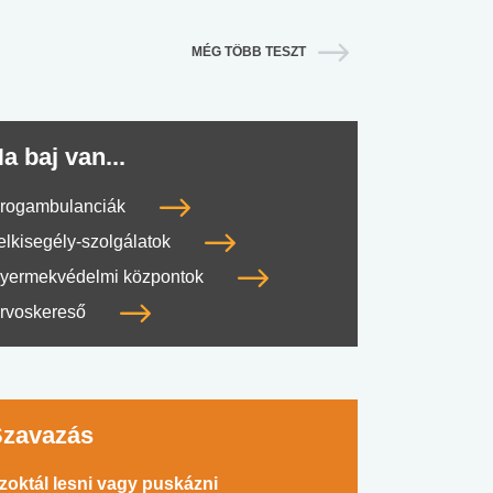
MÉG TÖBB TESZT
a baj van...
rogambulanciák
elkisegély-szolgálatok
yermekvédelmi központok
rvoskereső
Szavazás
zoktál lesni vagy puskázni