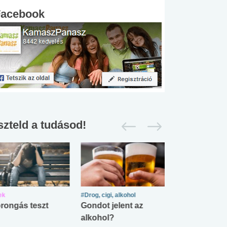
Facebook
szteld a tudásod!
ek
#Drog, cigi, alkohol
#Zöldövezet
rongás teszt
Gondot jelent az
Mekkora az ö
alkohol?
lábnyomod?