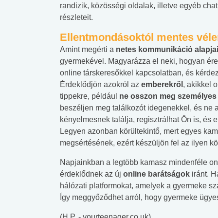
randizik, közösségi oldalak, illetve egyéb chat
részleteit.
Ellentmondásoktól mentes véle
Amint megérti a
netes kommunikáció alapjai
gyermekével. Magyarázza el neki, hogyan érez
online társkeresőkkel kapcsolatban, és kérde
Érdeklődjön azokról az
emberekről
, akikkel 
tippekre, például
ne osszon meg személyes 
beszéljen meg találkozót idegenekkel, és ne
kényelmesnek találja, regisztrálhat Ön is, és el
Legyen azonban körültekintő, mert egyes ka
megsértésének, ezért készüljön fel az ilyen k
Napjainkban a legtöbb kamasz mindenféle onli
érdeklődnek az új
online barátságok
iránt. 
hálózati platformokat, amelyek a gyermeke sz
 alkohol
#Zöldövezet
#Betegségek
Így meggyőződhet arról, hogy gyermeke ügyesen
lent az
Mekkora az ökológiai
Elsősegély
lábnyomod?
tudásteszt
(H.P. - yourteenager.co.uk)