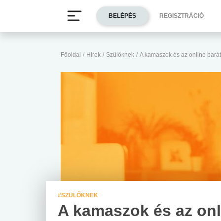
BELÉPÉS
REGISZTRÁCIÓ
Főoldal
/
Hírek
/
Szülőknek
/
A kamaszok és az online bará
#SZÜLŐKNEK
A kamaszok és az onl