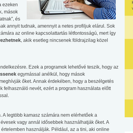
a ezeken
ek, mások
atnak”, és
csak annyit tudnak, amennyit a netes profiljuk elárul. Sok
ámára az online kapcsolattartás létfontosságú, mert így
rezhetnek
, akik esetleg nincsenek földrajzilag közel
ndelkezésre. Ezek a programok lehetővé teszik, hogy az
essenek
egymással anélkül, hogy mások
meghívják őket. Annak érdekében, hogy a beszélgetés
ik felhasználó nevét, ezért a program használata előtt
sal.
en. A legtöbb kamasz számára nem elérhetőek a
8 évesek vagy annál idősebbek használhatják őket. A
értelemben használják. Például, az a tini, aki online