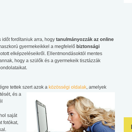
időt fordítaniuk arra, hogy
tanulmányozzák az online
aszkorú gyermekeikkel a megfelelő
biztonsági
otott elképzeléseikről. Ellentmondásoktól mentes
nnak, hogy a szülők és a gyermekeik tisztázzák
ondolataikat.
gre tettek szert azok a
közösségi oldalak
, amelyek
ését, és a
él
hol saját
 fotókat,
al.