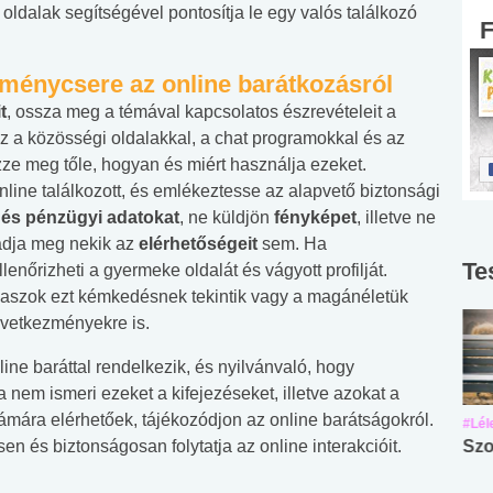
 oldalak segítségével pontosítja le egy valós találkozó
ménycsere az online barátkozásról
t
, ossza meg a témával kapcsolatos észrevételeit a
 a közösségi oldalakkal, a chat programokkal és az
zze meg tőle, hogyan és miért használja ezeket.
online találkozott, és emlékeztesse az alapvető biztonsági
és pénzügyi adatokat
, ne küldjön
fényképet
, illetve ne
 adja meg nekik az
elérhetőségeit
sem. Ha
Te
lenőrizheti a gyermeke oldalát és vágyott profilját.
maszok ezt kémkedésnek tekintik vagy a magánéletük
övetkezményekre is.
ne baráttal rendelkezik, és nyilvánvaló, hogy
Ha nem ismeri ezeket a kifejezéseket, illetve azokat a
ámára elérhetőek, tájékozódjon az online barátságokról.
#Suli, munka
#Suli, munka
#Lél
 és biztonságosan folytatja az online interakcióit.
Angol középfokú
Internet-függőség
Szo
nyelvvizsga teszt -
teszt