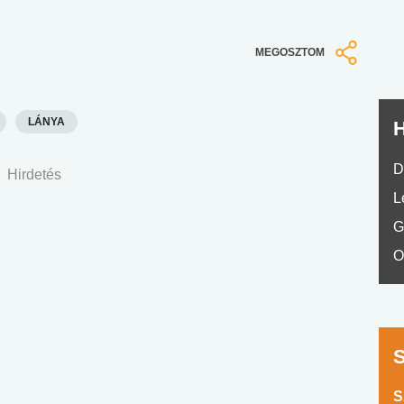
No.42
MEGOSZTOM
LÁNYA
H
D
Hirdetés
L
G
O
S