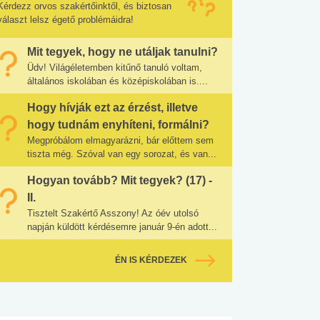
Kérdezz orvos szakértőinktől, és biztosan
választ lelsz égető problémáidra!
Mit tegyek, hogy ne utáljak tanulni?
Üdv! Világéletemben kitűnő tanuló voltam,
általános iskolában és középiskolában is....
Hogy hívják ezt az érzést, illetve
hogy tudnám enyhíteni, formálni?
Megpróbálom elmagyarázni, bár előttem sem
tiszta még. Szóval van egy sorozat, és van...
Hogyan tovább? Mit tegyek? (17) -
II.
Tisztelt Szakértő Asszony! Az óév utolsó
napján küldött kérdésemre január 9-én adott...
ÉN IS KÉRDEZEK