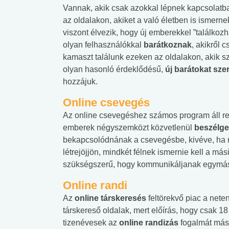
Vannak, akik csak azokkal lépnek kapcsolatb
az oldalakon, akiket a való életben is ismern
viszont élvezik, hogy új emberekkel ”találkozh
olyan felhasználókkal
barátkoznak
, akikről 
kamaszt találunk ezeken az oldalakon, akik sz
olyan hasonló érdeklődésű,
új barátokat sze
hozzájuk.
Online csevegés
Az online csevegéshez számos program áll re
emberek négyszemközt közvetlenül
beszélg
bekapcsolódnának a csevegésbe, kivéve, ha 
létrejöjjön, mindkét félnek ismernie kell a más
szükségszerű, hogy kommunikáljanak egymás
Online randi
Az
online társkeresés
feltörekvő piac a net
társkereső oldalak, mert előírás, hogy csak 1
tizenévesek az
online randizás
fogalmát más 