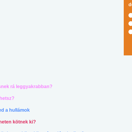
d
resnek rá leggyakrabban?
ehetsz?
ted a hullámok
rneten kötnek ki?