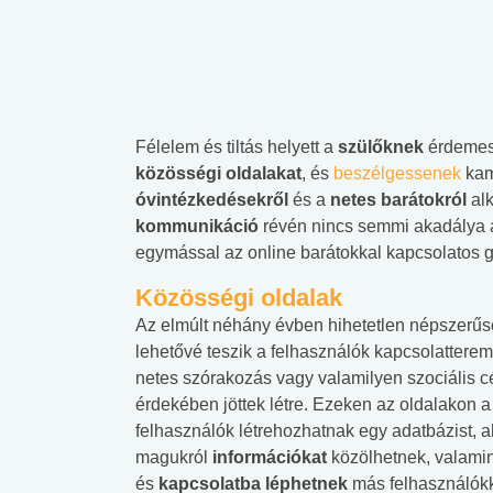
Félelem és tiltás helyett a
szülőknek
érdemes 
közösségi oldalakat
, és
beszélgessenek
kam
óvintézkedésekről
és a
netes barátokról
alk
kommunikáció
révén nincs semmi akadálya a
egymással az online barátokkal kapcsolatos g
Közösségi oldalak
Az elmúlt néhány évben hihetetlen népszerűsé
lehetővé teszik a
felhasználók kapcsolatteremt
netes szórakozás vagy valamilyen szociális c
érdekében jöttek létre. Ezeken az oldalakon a
felhasználók létrehozhatnak egy adatbázist, a
magukról
információkat
közölhetnek, valamint
és
kapcsolatba léphetnek
más felhasználókk