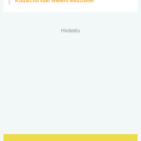
Kudarctól való félelem leküzdése
Hirdetés