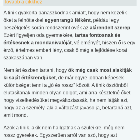
Tovább a cikkhez
A tinik gyakorta panaszkodnak amiatt, hogy nem kezelik
őket a felnőttekkel
egyenrangú félként
, például egy
beszélgetés során rendszerint övék az
alárendelt szerep
.
Ezért figyeljen oda gyermekére,
tartsa fontosnak és
értékesnek a mondanivalóját
, véleményét, hiszen ő is egy
érző, értelmes emberi lény, csak ő még a fejlődése korai
szakaszában van.
Nem árt észben tartani, hogy
ők még csak most alakítják
ki saját értékrendjüket
, de már egyre jobban képesek
különbséget tenni a „jó és rossz” között. A tinik ösztönből
elutasítanak minden olyan dolgot, ami arra késztetné őket,
hogy viselkedésüket megváltoztassák, ha nem látják azt,
hogy az a személy, aki a változást javasolja, betartaná azt,
amit mond.
Azok a tinik, akik nem hallgatnak a szüleikre, még nem
rossz gyerekek. Egyszerűen arról van szó, hogy azt