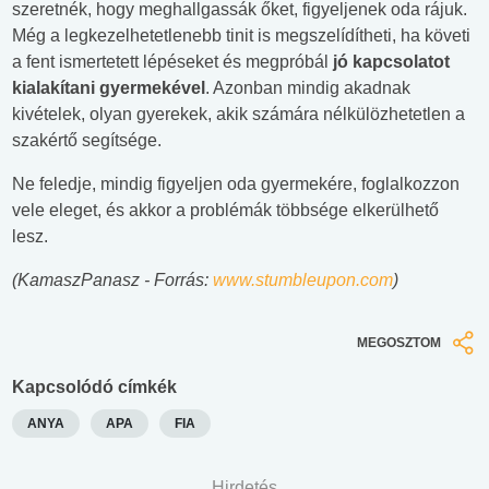
szeretnék, hogy meghallgassák őket, figyeljenek oda rájuk.
Még a legkezelhetetlenebb tinit is megszelídítheti, ha követi
a fent ismertetett lépéseket és megpróbál
jó kapcsolatot
kialakítani gyermekével
. Azonban mindig akadnak
kivételek, olyan gyerekek, akik számára nélkülözhetetlen a
szakértő segítsége.
Ne feledje, mindig figyeljen oda gyermekére, foglalkozzon
vele eleget, és akkor a problémák többsége elkerülhető
lesz.
(KamaszPanasz - Forrás:
www.stumbleupon.com
)
MEGOSZTOM
Kapcsolódó címkék
ANYA
APA
FIA
Hirdetés