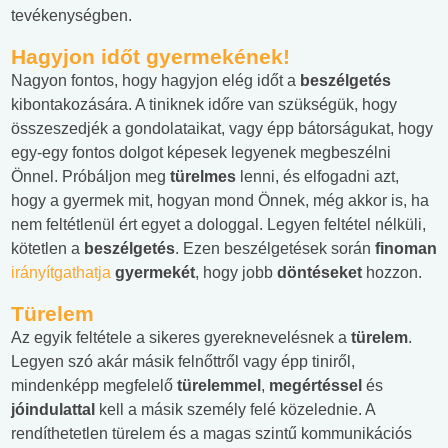
tevékenységben.
Hagyjon időt gyermekének!
Nagyon fontos, hogy hagyjon elég időt a
beszélgetés
kibontakozására. A tiniknek időre van szükségük, hogy
összeszedjék a gondolataikat, vagy épp bátorságukat, hogy
egy-egy fontos dolgot képesek legyenek megbeszélni
Önnel. Próbáljon meg
türelmes
lenni, és elfogadni azt,
hogy a gyermek mit, hogyan mond Önnek, még akkor is, ha
nem feltétlenül ért egyet a dologgal. Legyen feltétel nélküli,
kötetlen a
beszélgetés
. Ezen beszélgetések során
finoman
irányítgathatja
gyermekét
, hogy jobb
döntéseket
hozzon.
Türelem
Az egyik feltétele a sikeres gyereknevelésnek a
türelem
.
Legyen szó akár másik felnőttről vagy épp tiniről,
mindenképp megfelelő
türelemmel
,
megértéssel
és
jóindulattal
kell a másik személy felé közelednie. A
rendíthetetlen türelem és a magas szintű kommunikációs