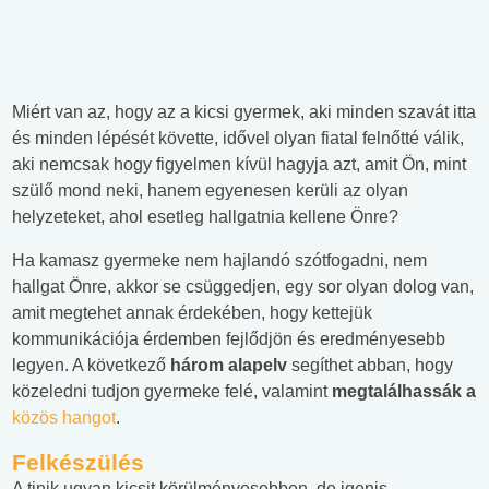
Miért van az, hogy az a kicsi gyermek, aki minden szavát itta
és minden lépését követte, idővel olyan fiatal felnőtté válik,
aki nemcsak hogy figyelmen kívül hagyja azt, amit Ön, mint
szülő mond neki, hanem egyenesen kerüli az olyan
helyzeteket, ahol esetleg hallgatnia kellene Önre?
Ha kamasz gyermeke nem hajlandó szótfogadni, nem
hallgat Önre, akkor se csüggedjen, egy sor olyan dolog van,
amit megtehet annak érdekében, hogy kettejük
kommunikációja érdemben fejlődjön és eredményesebb
legyen. A következő
három alapelv
segíthet abban, hogy
közeledni tudjon gyermeke felé, valamint
megtalálhassák a
közös hangot
.
Felkészülés
A tinik ugyan kicsit körülményesebben, de igenis