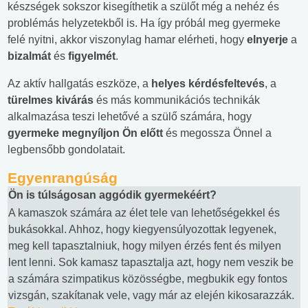
készségek sokszor kisegíthetik a szülőt még a nehéz és
problémás helyzetekből is. Ha így próbál meg gyermeke
felé nyitni, akkor viszonylag hamar elérheti, hogy
elnyerje
a
bizalmát
és
figyelmét
.
Az aktív hallgatás eszköze, a
helyes kérdésfeltevés
, a
türelmes kivárás
és más kommunikációs technikák
alkalmazása teszi lehetővé a szülő számára, hogy
gyermeke megnyíljon Ön előtt
és megossza Önnel a
legbensőbb gondolatait.
Egyenrangúság
Ön is túlságosan aggódik gyermekéért?
A kamaszok számára az élet tele van lehetőségekkel és
bukásokkal. Ahhoz, hogy kiegyensúlyozottak legyenek,
meg kell tapasztalniuk, hogy milyen érzés fent és milyen
lent lenni. Sok kamasz tapasztalja azt, hogy nem veszik be
a számára szimpatikus közösségbe, megbukik egy fontos
vizsgán, szakítanak vele, vagy már az elején kikosarazzák.