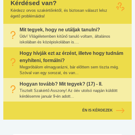
Kérdésed van?
Kérdezz orvos szakértőinktől, és biztosan választ lelsz
égető problémáidra!
Mit tegyek, hogy ne utáljak tanulni?
Üdv! Világéletemben kitűnő tanuló voltam, általános
iskolában és középiskolában is....
Hogy hívják ezt az érzést, illetve hogy tudnám
enyhíteni, formálni?
Megpróbálom elmagyarázni, bár előttem sem tiszta még.
Szóval van egy sorozat, és van...
Hogyan tovább? Mit tegyek? (17) - II.
Tisztelt Szakértő Asszony! Az óév utolsó napján küldött
kérdésemre január 9-én adott...
ÉN IS KÉRDEZEK