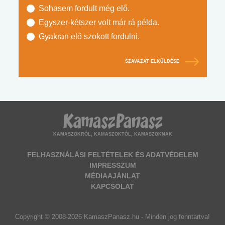
Sohasem fordult még elő.
Egyszer-kétszer volt már rá példa.
Gyakran elő szokott fordulni.
SZAVAZAT ELKÜLDÉSE
KAMASZOKRÓL, KAMASZOKTÓL, KAMASZOKNAK
FELHASZNÁLÁSI FELTÉTELEK ÉS ADATVÉDELEM
IMPRESSZUM
MÉDIAAJÁNLAT
KAPCSOLAT
Copyright © 2008-2026 KamaszPanasz.hu - Minden jog fenntartva!