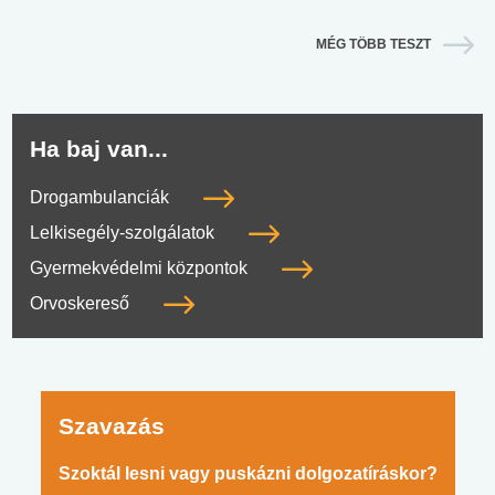
MÉG TÖBB TESZT
Ha baj van...
Drogambulanciák
Lelkisegély-szolgálatok
Gyermekvédelmi központok
Orvoskereső
Szavazás
Szoktál lesni vagy puskázni dolgozatíráskor?