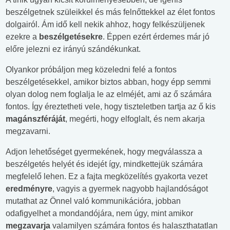
beszélgetnek szüleikkel és más felnőttekkel az élet fontos
dolgairól. Ám idő kell nekik ahhoz, hogy felkészüljenek
ezekre a
beszélgetésekre
. Éppen ezért érdemes már jó
előre jelezni ez irányú szándékunkat.
Olyankor próbáljon meg közeledni felé a fontos
beszélgetésekkel, amikor biztos abban, hogy épp semmi
olyan dolog nem foglalja le az elméjét, ami az ő számára
fontos. Így éreztetheti vele, hogy tiszteletben tartja az ő kis
magánszféráját
, megérti, hogy elfoglalt, és nem akarja
megzavarni.
Adjon lehetőséget gyermekének, hogy megválassza a
beszélgetés helyét és idejét így, mindkettejük számára
megfelelő lehen. Ez a fajta megközelítés gyakorta vezet
eredményre
, vagyis a gyermek nagyobb hajlandóságot
mutathat az Önnel való kommunikációra, jobban
odafigyelhet a mondandójára, nem úgy, mint amikor
megzavarja
valamilyen számára fontos és halaszthatatlan