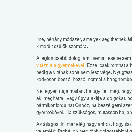
Íme, néhány módszer, amelyek segíthetnek át
kimerült szülők számára.
A legfontosabb dolog, amit semmi esetre sem
vitáznia a gyermekével
. Ezzel csak ronthat a 
pedig a vitának soha sem lesz vége. Nyugtas
kedvesen beszél hozzá, normális hangnembe
Ne legyen rugalmatlan, ha úgy ítéli meg, hogy
aki meghátrál, vagy úgy alakítja a dolgokat,
bármikor fordulhat Önhöz, ha beszélgetni szere
gyermekével. Ha szükséges, mutasson hajla
Az átlagos tini már elég nagy ahhoz, hogy tisz
valamiért. Próbáljon meg több dolgot rábízni 