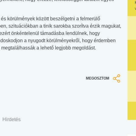
s körülmények között beszélgetni a felmerülő
n, szituációkban a tinik sarokba szorítva érzik magukat,
 ezért önkéntelenül támadásba lendülnek, hogy
ndoskodjon a nyugodt körülményekről, hogy érdemben
s megtalálhassák a lehető legjobb megoldást.
MEGOSZTOM
Hirdetés