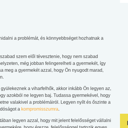
hidalni a problémát, és könnyebbséget hozhatnak a
 szabad szem elől tévesztenie, hogy nem szabad
helyzeten, még jobban felingerelheti a gyermekét, így
sa meg a gyermekét azzal, hogy Ön nyugodt marad,
n.
 gyülekeznek a viharfelhők, akkor inkább Ön legyen az,
 hogy azokból ne legyen baj. Tudassa gyermekével, hogy
tne valakivel a problémáiról. Legyen nyílt és őszinte a
ndóságot a
kompromisszumra
.
tában legyen azzal, hogy mit jelent felelősséget vállalni
gyermekére, hogy érezze, felelősséggel tartozik egyes