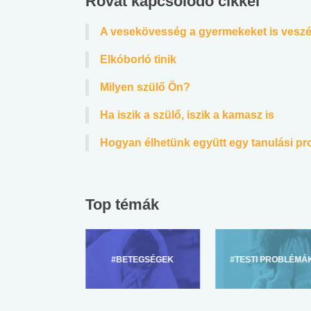
Rovat kapcsolódó cikkei
A vesekövesség a gyermekeket is veszél
Elkóborló tinik
Milyen szülő Ön?
Ha iszik a szülő, iszik a kamasz is
Hogyan élhetünk együtt egy tanulási p
Top témák
ZÜLŐKNEK
#BETEGSÉGEK
#TESTI PROBLÉMÁ