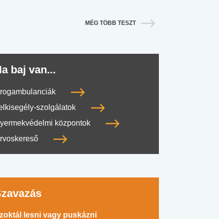
MÉG TÖBB TESZT
a baj van...
rogambulanciák
elkisegély-szolgálatok
yermekvédelmi központok
rvoskereső
#SULI, MUNKA
#DROG, CIGI, ALKOHOL
#TÁPLÁLK
Szavazás
zoktál lesni vagy puskázni