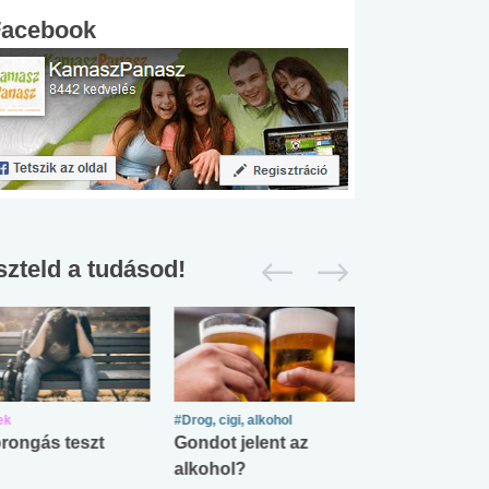
Facebook
szteld a tudásod!
ek
#Drog, cigi, alkohol
#Zöldövezet
rongás teszt
Gondot jelent az
Mekkora az ö
alkohol?
lábnyomod?