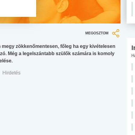
MEGOSZTOM
em megy zökkenőmentesen, főleg ha egy kivételesen
I
zó. Még a legelszántabb szülők számára is komoly
H
elése.
Hirdetés