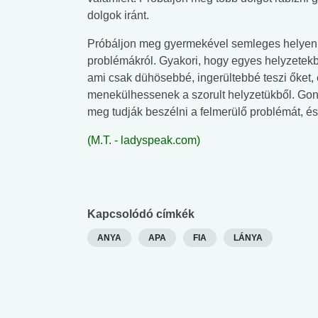
dolgok iránt.
Próbáljon meg gyermekével semleges helyen é
problémákról. Gyakori, hogy egyes helyzetekbe
ami csak dühösebbé, ingerültebbé teszi őket,
menekülhessenek a szorult helyzetükből. Go
meg tudják beszélni a felmerülő problémát, é
(M.T. - ladyspeak.com)
Kapcsolódó címkék
ANYA
APA
FIA
LÁNYA