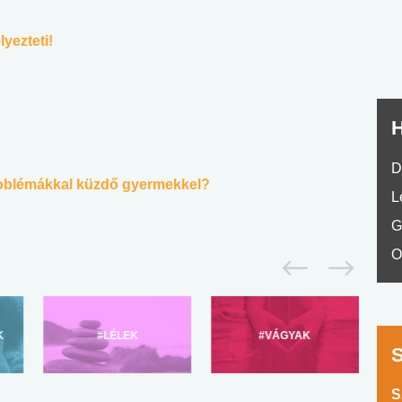
No.42
yezteti!
H
D
roblémákkal küzdő gyermekkel?
L
G
O
K
#LÉLEK
#VÁGYAK
S