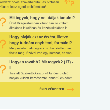
Kérdezz orvos szakértőinktől, és biztosan
választ lelsz égető problémáidra!
Mit tegyek, hogy ne utáljak tanulni?
Üdv! Világéletemben kitűnő tanuló voltam,
általános iskolában és középiskolában is....
Hogy hívják ezt az érzést, illetve
hogy tudnám enyhíteni, formálni?
Megpróbálom elmagyarázni, bár előttem sem
tiszta még. Szóval van egy sorozat, és van...
Hogyan tovább? Mit tegyek? (17) -
II.
Tisztelt Szakértő Asszony! Az óév utolsó
napján küldött kérdésemre január 9-én adott...
ÉN IS KÉRDEZEK