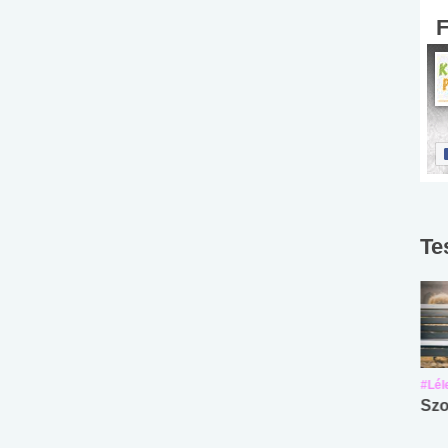
Te
#Suli, munka
#Suli, munka
#Lél
Angol középfokú
Internet-függőség
Szo
nyelvvizsga teszt -
teszt