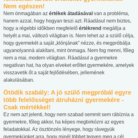
Nem egészen!
Nem önmagában az
értékek átadásával
van a probléma,
hanem azzal, hogy hogyan teszi azt. Ráadásul nem biztos,
hogy a régebbi időkben megfelelő
értékrend
megállja a
helyét a mai, változó világban is. Nem lehet az a szülő célja,
hogy gyermekét a saját „klónjának” nézze, és megpróbálja
ugyanolyanná alakítani, mint önmaga. Nem fog menni, főleg
nem a mai, modern világban. Ráadásul a gyermekre
negatívan hat, ha olyan elveket erőltet gyermekére, amelyek
visszavetik őt a saját fejlődésében, jellemének
alakulásában.
Ötödik szabály: A jó szülő megpróbál egyre
több felelősséget átruházni gyermekére -
Csak mértékkel!
Ez nem azt jelenti, hogy nem szabad semmit sem rábíznia a
gyermekre, főleg akkor, ha képes megbirkózni az egyes
feladatokkal. Az ösztönzés lényege, hogy rávegyük
gyermekünket arra, hogy minél többet tegyen meg a cél