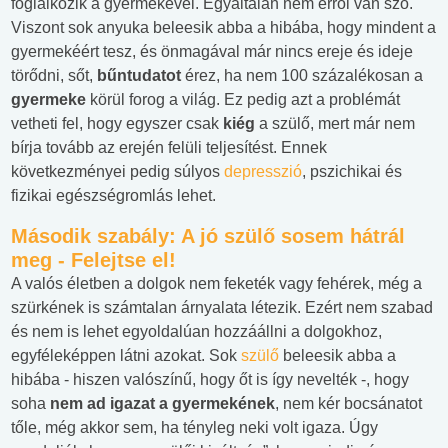
foglalkozik a gyermekével. Egyáltalán nem erről van szó.
Viszont sok anyuka beleesik abba a hibába, hogy mindent a
gyermekéért tesz, és önmagával már nincs ereje és ideje
törődni, sőt,
bűntudatot
érez, ha nem 100 százalékosan a
gyermeke
körül forog a világ. Ez pedig azt a problémát
vetheti fel, hogy egyszer csak
kiég
a szülő, mert már nem
bírja tovább az erején felüli teljesítést. Ennek
következményei pedig súlyos
depresszió
, pszichikai és
fizikai egészségromlás lehet.
Második szabály: A jó szülő sosem hátrál
meg
- Felejtse el!
A valós életben a dolgok nem feketék vagy fehérek, még a
szürkének is számtalan árnyalata létezik. Ezért nem szabad
és nem is lehet egyoldalúan hozzáállni a dolgokhoz,
egyféleképpen látni azokat. Sok
szülő
beleesik abba a
hibába - hiszen valószínű, hogy őt is így nevelték -, hogy
soha
nem ad igazat a gyermekének
, nem kér bocsánatot
tőle, még akkor sem, ha tényleg neki volt igaza. Úgy