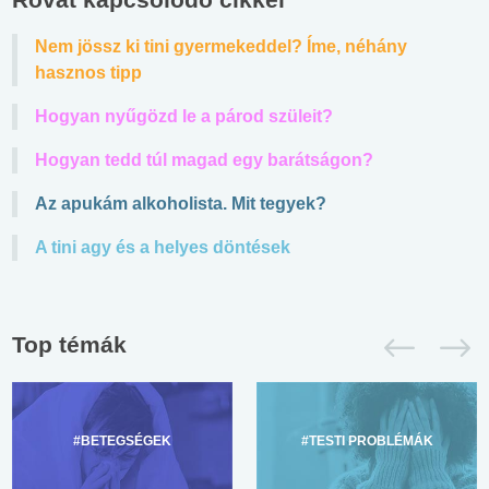
Nem jössz ki tini gyermekeddel? Íme, néhány
hasznos tipp
Hogyan nyűgözd le a párod szüleit?
Hogyan tedd túl magad egy barátságon?
Az apukám alkoholista. Mit tegyek?
A tini agy és a helyes döntések
Top témák
#BETEGSÉGEK
#TESTI PROBLÉMÁK