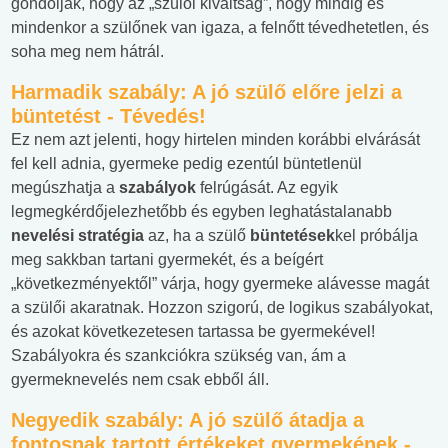
gondolják, hogy az „szülői kiváltság”, hogy mindig és
mindenkor a szülőnek van igaza, a felnőtt tévedhetetlen, és
soha meg nem hátrál.
Harmadik szabály: A jó szülő előre jelzi a
büntetést
- Tévedés!
Ez nem azt jelenti, hogy hirtelen minden korábbi elvárását
fel kell adnia, gyermeke pedig ezentúl büntetlenül
megúszhatja a
szabályok
felrúgását. Az egyik
legmegkérdőjelezhetőbb és egyben leghatástalanabb
nevelési stratégia
az, ha a szülő
büntetések
kel próbálja
meg sakkban tartani gyermekét, és a beígért
„következményektől” várja, hogy gyermeke alávesse magát
a szülői akaratnak. Hozzon szigorú, de logikus szabályokat,
és azokat következetesen tartassa be gyermekével!
Szabályokra és szankciókra szükség van, ám a
gyermeknevelés nem csak ebből áll.
Negyedik szabály: A jó szülő átadja a
fontosnak tartott értékeket gyermekének
-