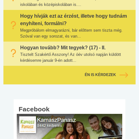
iskolában és középiskolában is....
Hogy hívják ezt az érzést, illetve hogy tudnám
enyhíteni, formálni?
Megpróbálom elmagyarázni, bár előttem sem tiszta még.
Szóval van egy sorozat, és van...
Hogyan tovább? Mit tegyek? (17) - II.
Tisztelt Szakértő Asszony! Az óév utolsó napján küldött
kérdésemre január 9-én adott...
ÉN IS KÉRDEZEK
Facebook