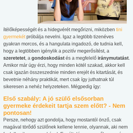
ítélőképességét és a hidegvérét megőrizni, miközben
tini
gyermekét
próbálja nevelni. Igaz a legtöbb tizenéves
gyakran morcos, és a hangulata ingadozó, de tudnia kell,
hogy a legtöbben igénylik a pozitív megerősítést, a
szeretetet
, a
gondoskodást
és a megfelelő
iránymutatást
.
Amikor már úgy érzi, hogy minden kötél szakad, akkor kell
csak igazán összeszednie minden erejét és kitartását, és
bevetnie néhány praktikát, mert csak így juthatnak túl
sikeresen a nehéz helyzeteken. Mégpedig így:
Első szabály: A jó szülő elsősorban
gyermeke érdekeit tartja szem előtt?
- Nem
pontosan!
Persze, nehogy azt gondolja, hogy mostantól önző, csak
magával törődő szülőnek kellene lennie, olyannak, aki nem