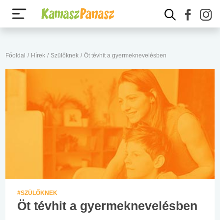
Főoldal
/
Hírek
/
Szülőknek
/
Öt tévhit a gyermeknevelésben
#SZÜLŐKNEK
Öt tévhit a gyermeknevelésben