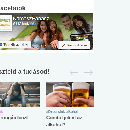
Facebook
szteld a tudásod!
ek
#Drog, cigi, alkohol
#Zöldövezet
rongás teszt
Gondot jelent az
Mekkora az ö
alkohol?
lábnyomod?