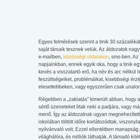
Egyes felmérések szerint a tinik 30 százalékát
saját társaik tesznek velük. Az áldozatok nag
e-mailben,
közösségi oldalakon
, sms-ben. Az
napjainkban, ennek egyik oka, hogy a tinik eg
kevés a visszatartó erő, ha név és arc nélkül
feszültségeiket, problémáikat, kisebbségi érz
elesettebbeken, vagy egyszerűen csak unalom
Régebben a „zaklatás” kimerült abban, hogy a
sértő üzeneteket írtak neki a padjára, vagy más
menő. Így az áldozatnak ugyan megnehezített
iskolában töltött időre korlátozódtak, viszony
nyilvánvaló volt. Ezzel ellentétben manapság 
világhálóra, és milliók láthatják. A támadó ki