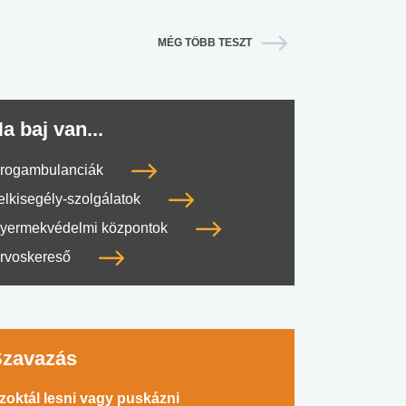
MÉG TÖBB TESZT
a baj van...
rogambulanciák
elkisegély-szolgálatok
yermekvédelmi központok
rvoskereső
Szavazás
zoktál lesni vagy puskázni