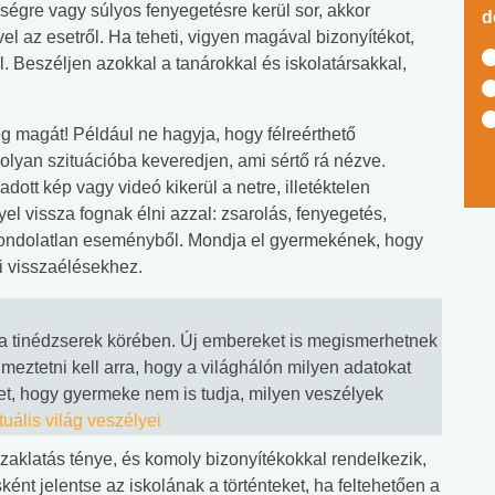
ségre vagy súlyos fenyegetésre kerül sor, akkor
d
el az esetről. Ha teheti, vigyen magával bizonyítékot,
ől. Beszéljen azokkal a tanárokkal és iskolatársakkal,
 magát! Például ne hagyja, hogy félreérthető
olyan szituációba keveredjen, ami sértő rá nézve.
adott kép vagy videó kikerül a netre, illetéktelen
el vissza fognak élni azzal: zsarolás, fenyegetés,
ggondolatlan eseményből. Mondja el gyermekének, hogy
i visszaélésekhez.
 a tinédzserek körében. Új embereket is megismerhetnek
meztetni kell arra, hogy a világhálón milyen adatokat
et, hogy gyermeke nem is tudja, milyen veszélyek
rtuális világ veszélyei
 zaklatás ténye, és komoly bizonyítékokkal rendelkezik,
sként jelentse az iskolának a történteket, ha feltehetően a