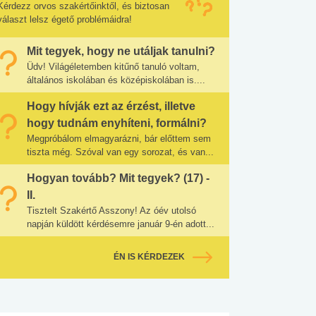
Kérdezz orvos szakértőinktől, és biztosan
választ lelsz égető problémáidra!
Mit tegyek, hogy ne utáljak tanulni?
Üdv! Világéletemben kitűnő tanuló voltam,
általános iskolában és középiskolában is....
Hogy hívják ezt az érzést, illetve
hogy tudnám enyhíteni, formálni?
Megpróbálom elmagyarázni, bár előttem sem
tiszta még. Szóval van egy sorozat, és van...
Hogyan tovább? Mit tegyek? (17) -
II.
Tisztelt Szakértő Asszony! Az óév utolsó
napján küldött kérdésemre január 9-én adott...
ÉN IS KÉRDEZEK