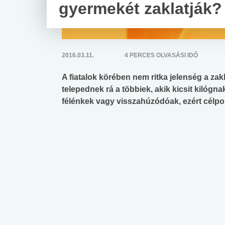
gyermekét zaklatják?
2016.03.11.
4 PERCES OLVASÁSI IDŐ
A fiatalok körében nem ritka jelenség a zak
telepednek rá a többiek, akik kicsit kilógna
félénkek vagy visszahúzódóak, ezért célpo