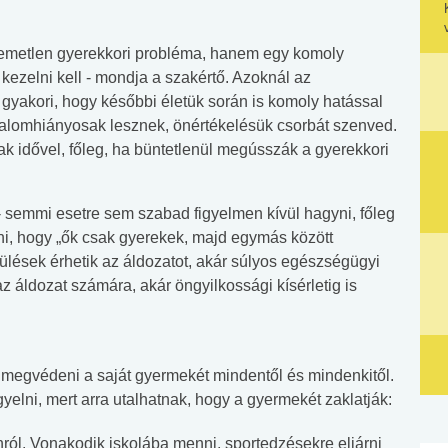
lemetlen gyerekkori probléma, hanem egy komoly
 kezelni kell - mondja a szakértő. Azoknál az
 gyakori, hogy későbbi életük során is komoly hatással
izalomhiányosak lesznek, önértékelésük csorbát szenved.
k idővel, főleg, ha büntetlenül megússzák a gyerekkori
k - semmi esetre sem szabad figyelmen kívül hagyni, főleg
i, hogy „ők csak gyerekek, majd egymás között
érülések érhetik az áldozatot, akár súlyos egészségügyi
 áldozat számára, akár öngyilkossági kísérletig is
 megvédeni a saját gyermekét mindentől és mindenkitől.
yelni, mert arra utalhatnak, hogy a gyermekét zaklatják:
ól. Vonakodik iskolába menni, sportedzésekre eljárni