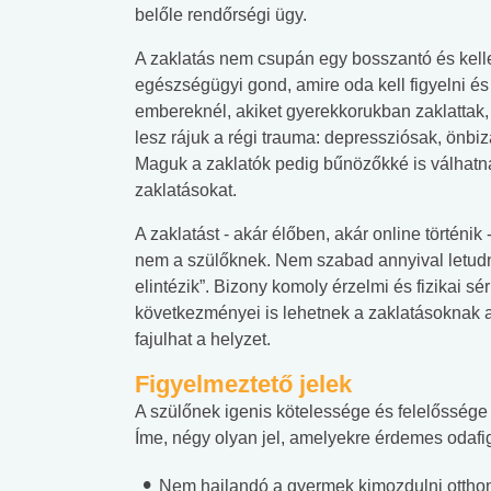
belőle rendőrségi ügy.
A zaklatás nem csupán egy bosszantó és kel
egészségügyi gond, amire oda kell figyelni és
embereknél, akiket gyerekkorukban zaklattak,
lesz rájuk a régi trauma: depressziósak, önb
Maguk a zaklatók pedig bűnözőkké is válhatna
zaklatásokat.
A zaklatást - akár élőben, akár online történi
nem a szülőknek. Nem szabad annyival letudn
elintézik”. Bizony komoly érzelmi és fizikai s
következményei is lehetnek a zaklatásoknak az
fajulhat a helyzet.
Figyelmeztető jelek
A szülőnek igenis kötelessége és felelőssége
Íme, négy olyan jel, amelyekre érdemes odafig
Nem hajlandó a gyermek kimozdulni otthonr