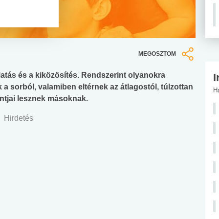
MEGOSZTOM
latás és a kiközösítés. Rendszerint olyanokra
I
k a sorból, valamiben eltérnek az átlagostól, túlzottan
H
ntjai lesznek másoknak.
Hirdetés