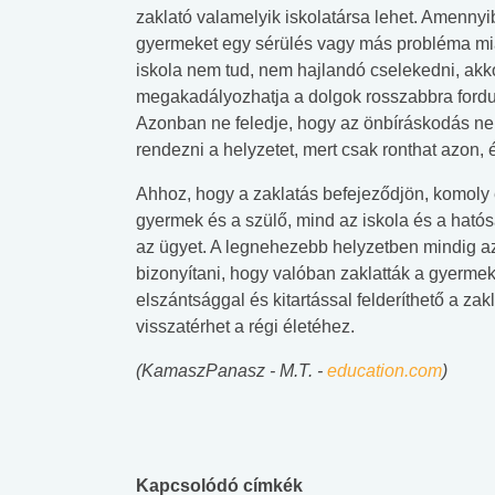
zaklató valamelyik iskolatársa lehet. Amennyi
gyermeket egy sérülés vagy más probléma mia
iskola nem tud, nem hajlandó cselekedni, akk
megakadályozhatja a dolgok rosszabbra fordu
Azonban ne feledje, hogy az önbíráskodás ne
rendezni a helyzetet, mert csak ronthat azon,
Ahhoz, hogy a zaklatás befejeződjön, komol
gyermek és a szülő, mind az iskola és a hat
az ügyet. A legnehezebb helyzetben mindig 
bizonyítani, hogy valóban zaklatták a gyermek
elszántsággal és kitartással felderíthető a zakl
visszatérhet a régi életéhez.
(KamaszPanasz - M.T. -
education.com
)
Kapcsolódó címkék