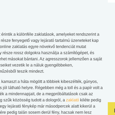
 érintik a különféle zaklatások, amelyeket rendszerint a
y része fenyegető vagy lejárató tartalmú üzeneteket kap
 online zaklatás egyre növekvő tendenciát mutat
y része rossz dolgokra használja a számítógépet, és
 lehet másokat bántani. Az agresszorok jellemzően a saját
éseiket vezetik le a náluk gyengébbeken,
űzésből teszik mindezt.
 kamaszt a háta mögött a többiek kibeszélték, gúnyos,
 jól látható helyre. Régebben még a toll és a papír volt a
ék a mindennapjait, de a megpróbáltatások csak az
lag szűk közösség tudott a dologról, a
zaklató
kiléte pedig
egy lejárató fénykép már másodpercek alatt kikerül a
létére pedig talán sosem derül fény, hacsak nem lesz