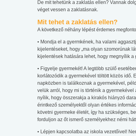
De mit tehetünk a zaklatás ellen? Vannak do
véget vessen a zaklatásnak.
Mit tehet a zaklatás ellen?
A következő néhány lépést érdemes megfontoln
• Mondja el a gyermkének, ha valami aggaszt
kijelentéseket, hogy „ma olyan szomorúnak lát
kijelentések hatására lehet, hogy megnyílik a 
• Figyelje gyermekét! A legtöbb szülő esetébe
korlátozódik a gyermekével töltött közös idő. 
napközben is találkoznak a gyermekével, példá
velük arról, hogy mi is történik a gyermekéve
nyílik, hogy összerakja a kirakós hiányzó dar
érintkező személyektől olyan értékes informá
követni gyermeke életét, így ha szükséges, be 
forduljon az őt ismerő személyekhez némi hátt
• Lépjen kapcsolatba az iskola vezetőivel! Ne