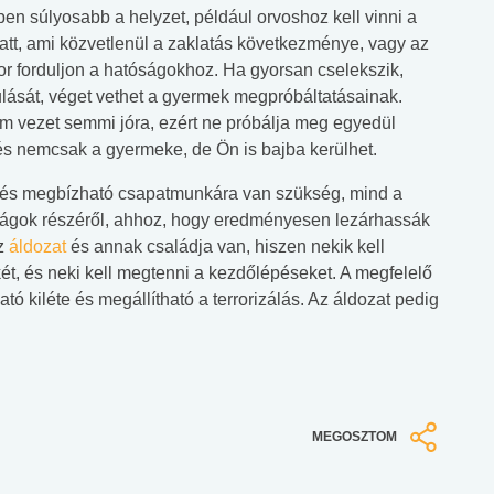
ben súlyosabb a helyzet, például orvoshoz kell vinni a
tt, ami közvetlenül a zaklatás következménye, vagy az
or forduljon a hatóságokhoz. Ha gyorsan cselekszik,
lását, véget vethet a gyermek megpróbáltatásainak.
m vezet semmi jóra, ezért ne próbálja meg egyedül
 és nemcsak a gyermeke, de Ön is bajba kerülhet.
y és megbízható csapatmunkára van szükség, mind a
óságok részéről, ahhoz, hogy eredményesen lezárhassák
az
áldozat
és annak családja van, hiszen nekik kell
ét, és neki kell megtenni a kezdőlépéseket. A megfelelő
ató kiléte és megállítható a terrorizálás. Az áldozat pedig
MEGOSZTOM