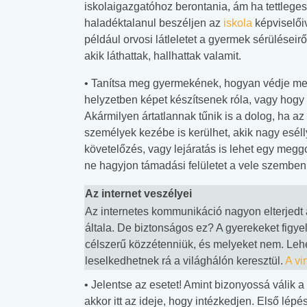
iskolaigazgatóhoz berontania, ám ha tettleges
haladéktalanul beszéljen az
iskola
képviselőiv
például orvosi látleletet a gyermek sérüléseir
akik láthattak, hallhattak valamit.
• Tanítsa meg gyermekének, hogyan védje meg
helyzetben képet készítsenek róla, vagy hogy 
Akármilyen ártatlannak tűnik is a dolog, ha az 
személyek kezébe is kerülhet, akik nagy esélly
követelőzés, vagy lejáratás is lehet egy me
ne hagyjon támadási felületet a vele szemben
Az internet veszélyei
Az internetes kommunikáció nagyon elterjedt
általa. De biztonságos ez? A gyerekeket figyel
célszerű közzétenniük, és melyeket nem. Leh
leselkedhetnek rá a világhálón keresztül.
A vi
• Jelentse az esetet! Amint bizonyossá válik a
akkor itt az ideje, hogy intézkedjen. Első lépé