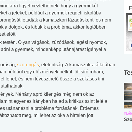
mind arra figyelmeztethetnek, hogy a gyermekét
zeket a jeleket, például a gyermek reggeli iskolába
szorongását letudják a kamaszkori lázadásként, és nem
ak a dolgok, és kibukik a probléma, akkor legtöbben
et előtt.
 testén. Olyan vágások, zúzódások, égési nyomok,
adni a gyermek, mindenképp utánajárást igényel a
morúság,
szorongás
, életuntság. A kamaszokra általában
Te
an például egy előzmények nélkül jött síró roham,
l lehet, és nem téveszthető össze a szokásos tini
utalhatnak.
ények. Néhány apró kilengés még nem ok az
amint egyenes irányban halad a kritikus szint felé a
emes utánanézni a probléma forrásának. Érdemes
#Suli, munka
#Suli, munka
#Lél
tozhatott meg, mi lehet az oka a hirtelen jött
Angol középfokú
Internet-függőség
Szo
nyelvvizsga teszt -
teszt