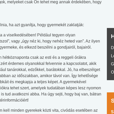
No.42
lgok, melyeket csak Ön tehet meg annak érdekében, hogy
ia, ha azt gyanítja, hogy gyermekét zaklatják:
ja a viselkedésében! Például tegyen olyan
H
szol”, vagy „úgy néz ki, hogy nehéz heted van”. Az ilyen
gyermeke, és elkezd beszélni a gondjairól, bajairól.
D
L
n hétköznaponta csak az esti és a reggeli órákra
Ezért érdemes olyanokkal felvennie a kapcsolatot, akik
G
ul tanárokkal, edzőkkel, barátokkal. Jó, ha elbeszélget
O
l abban az időszakban, amikor távol van. Így lehetősége
abkáit és megkapja a teljes képet. A gyermekével
ciókra tehet szert, amelyek tudatában képes lesz nyomon
is tud avatkozni abba. Ha úgy sejti, hogy baj van, bátran
érinformációért!
m kell minden gyerekek közti vita, civódás esetében az
S