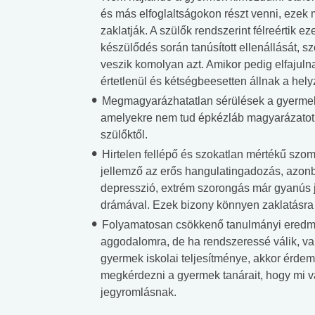
és más elfoglaltságokon részt venni, ezek 
zaklatják. A szülők rendszerint félreértik e
készülődés során tanúsított ellenállását, 
veszik komolyan azt. Amikor pedig elfajuln
értetlenül és kétségbeesetten állnak a helyz
Megmagyarázhatatlan sérülések a gyermek
amelyekre nem tud épkézláb magyarázatot 
szülőktől.
Hirtelen fellépő és szokatlan mértékű szo
jellemző az erős hangulatingadozás, azonb
depresszió, extrém szorongás már gyanús je
drámával. Ezek bizony könnyen zaklatásra 
Folyamatosan csökkenő tanulmányi eredm
aggodalomra, de ha rendszeressé válik, val
gyermek iskolai teljesítménye, akkor érd
 alkohol
#Zöldövezet
#Betegségek
megkérdezni a gyermek tanárait, hogy mi vál
lent az
Mekkora az ökológiai
Elsősegély
jegyromlásnak.
lábnyomod?
tudásteszt