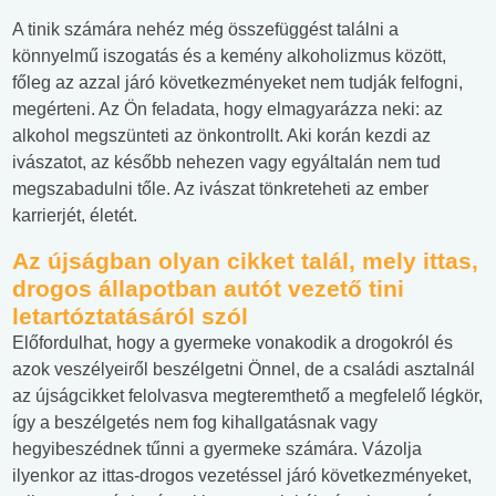
A tinik számára nehéz még összefüggést találni a
könnyelmű iszogatás és a kemény alkoholizmus között,
főleg az azzal járó következményeket nem tudják felfogni,
megérteni. Az Ön feladata, hogy elmagyarázza neki: az
alkohol megszünteti az önkontrollt. Aki korán kezdi az
ivászatot, az később nehezen vagy egyáltalán nem tud
megszabadulni tőle. Az ivászat tönkreteheti az ember
karrierjét, életét.
Az újságban olyan cikket talál, mely ittas,
drogos állapotban autót vezető tini
letartóztatásáról szól
Előfordulhat, hogy a gyermeke vonakodik a drogokról és
azok veszélyeiről beszélgetni Önnel, de a családi asztalnál
az újságcikket felolvasva megteremthető a megfelelő légkör,
így a beszélgetés nem fog kihallgatásnak vagy
hegyibeszédnek tűnni a gyermeke számára. Vázolja
ilyenkor az ittas-drogos vezetéssel járó következményeket,