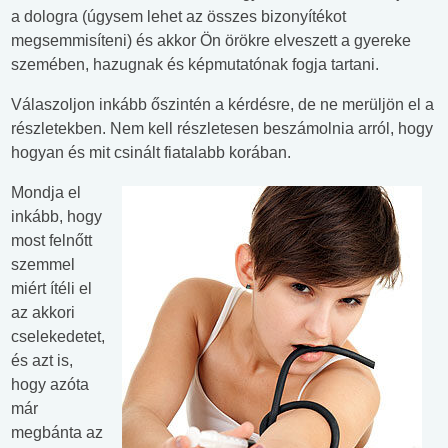
a dologra (úgysem lehet az összes bizonyítékot
megsemmisíteni) és akkor Ön örökre elveszett a gyereke
szemében, hazugnak és képmutatónak fogja tartani.
Válaszoljon inkább őszintén a kérdésre, de ne merüljön el a
részletekben. Nem kell részletesen beszámolnia arról, hogy
hogyan és mit csinált fiatalabb korában.
Mondja el
inkább, hogy
most felnőtt
szemmel
miért ítéli el
az akkori
cselekedetet,
és azt is,
hogy azóta
már
megbánta az