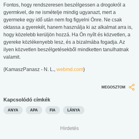
Fontos, hogy rendszeresen beszélgessen a drogokról a
gyermkvel, de ne ismételje mindig ugyanazt, mert a
gyermeke egy idő után nem fog figyelni Önre. Ne csak
oktassa a gyerekét, hanem használja ki az alkalmat arra is,
hogy közelebb kerüljön hozzá. Ha Ön nyílt és közvetlen, a
gyereke közlékenyebb lesz, és a bizalmába fogadja. Az
ilyen közvetlen beszélgetésekből mindketten tanulhatnak
valamit.
(KamaszPanasz - N. L.,
webmd.com
)
MEGOSZTOM
Kapcsolódó címkék
ANYA
APA
FIA
LÁNYA
Hirdetés