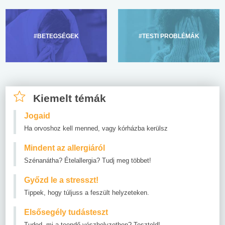
#BETEGSÉGEK
#TESTI PROBLÉMÁK
Kiemelt témák
Jogaid
Ha orvoshoz kell menned, vagy kórházba kerülsz
Mindent az allergiáról
Szénanátha? Ételallergia? Tudj meg többet!
Győzd le a stresszt!
Tippek, hogy túljuss a feszült helyzeteken.
Elsősegély tudásteszt
Tudod, mi a teendő vészhelyzetben? Teszteld!