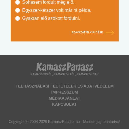
Sohasem fordult még elő.
Egyszer-kétszer volt már rá példa.
Gyakran elő szokott fordulni.
SZAVAZAT ELKÜLDÉSE
KAMASZOKRÓL, KAMASZOKTÓL, KAMASZOKNAK
FELHASZNÁLÁSI FELTÉTELEK ÉS ADATVÉDELEM
IMPRESSZUM
MÉDIAAJÁNLAT
KAPCSOLAT
Copyright © 2008-2026 KamaszPanasz.hu - Minden jog fenntartva!