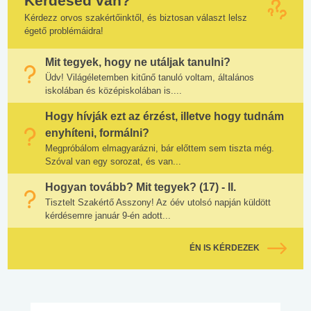
Kérdésed van?
Kérdezz orvos szakértőinktől, és biztosan választ lelsz
égető problémáidra!
Mit tegyek, hogy ne utáljak tanulni?
Üdv! Világéletemben kitűnő tanuló voltam, általános
iskolában és középiskolában is....
Hogy hívják ezt az érzést, illetve hogy tudnám
enyhíteni, formálni?
Megpróbálom elmagyarázni, bár előttem sem tiszta még.
Szóval van egy sorozat, és van...
Hogyan tovább? Mit tegyek? (17) - II.
Tisztelt Szakértő Asszony! Az óév utolsó napján küldött
kérdésemre január 9-én adott...
ÉN IS KÉRDEZEK