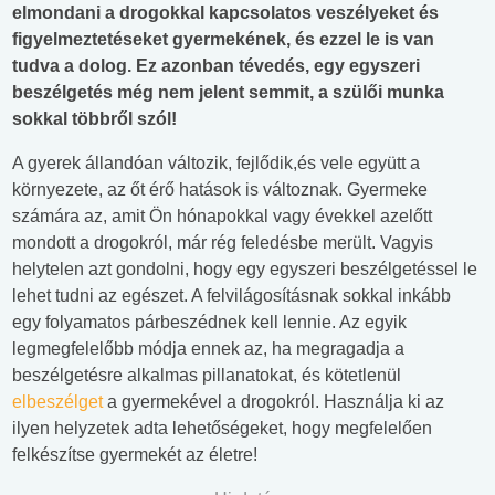
elmondani a drogokkal kapcsolatos veszélyeket és
figyelmeztetéseket gyermekének, és ezzel le is van
tudva a dolog. Ez azonban tévedés, egy egyszeri
beszélgetés még nem jelent semmit, a szülői munka
sokkal többről szól!
A gyerek állandóan változik, fejlődik,és vele együtt a
környezete, az őt érő hatások is változnak. Gyermeke
számára az, amit Ön hónapokkal vagy évekkel azelőtt
mondott a drogokról, már rég feledésbe merült. Vagyis
helytelen azt gondolni, hogy egy egyszeri beszélgetéssel le
lehet tudni az egészet. A felvilágosításnak sokkal inkább
egy folyamatos párbeszédnek kell lennie. Az egyik
legmegfelelőbb módja ennek az, ha megragadja a
beszélgetésre alkalmas pillanatokat, és kötetlenül
elbeszélget
a gyermekével a drogokról. Használja ki az
ilyen helyzetek adta lehetőségeket, hogy megfelelően
felkészítse gyermekét az életre!