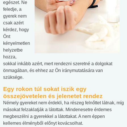
egészet. Ne
feledje, a
gyerek nem
csak azért
kérdez, hogy
Önt
kényelmetlen
helyzetbe
hozza,
sokkal inkább azért, mert rendezni szeretné a dolgokat
önmagában, és ehhez az Ön iránymutatására van
szüksége.
Egy rokon túl sokat iszik egy
összejövetelen és jelenetet rendez
Némely gyereket nem érdekli, ha részeg felnőttet látnak, míg
másokat felzaklatják a látottak. Mindenesetre érdemes
megbeszélni a gyerekkel a látottakat. A nem éppen
kellemes élményből előnyt kovácsolhat.