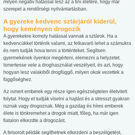
milyen negatív hatással lesz az a tini életére, hogy már
szerepel a rendőrségi nyilvántartásban.
A gyereke kedvenc sztárjáról kiderül,
hogy keményen drogozik
A gyerekekre komoly hatással vannak a sztárok. Ha a
kedvencükkel történik valami, az felkavaró lehet a számukra
és nem tudják hova tenni a történteket. Segítsen
gyermekének ilyenkor megérteni, elemezni a helyzetet.
Ismertesse vele a droghasználat veszélyeit, és azt, hogy
hogyan lesz valakiből drogfüggő, milyen okok vezettek a
függőséghez.
Az ismert emberek egy része igen egészségtelen életvitelt
folytat. Hogy el tudják viselni a hajtást és a stresszt gyakran
isznak vagy drogoznak. Még a gazdag és híres emberek
élete is tönkremehet a drogok miatt, főleg, ha már igen
fiatalon elkezdte a drogozást.
A felsorolt példák segíthetnek elkezdeni a beszélgetést.