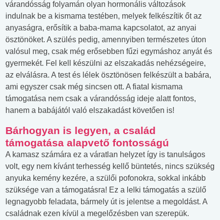
várandósság folyamán olyan hormonális változások
indulnak be a kismama testében, melyek felkészítik őt az
anyaságra, erősítik a baba-mama kapcsolatot, az anyai
ösztönöket. A szülés pedig, amennyiben természetes úton
valósul meg, csak még erősebben fűzi egymáshoz anyát és
gyermekét. Fel kell készülni az elszakadás nehézségeire,
az elválásra. A test és lélek ösztönösen felkészült a babára,
ami egyszer csak még sincsen ott. A fiatal kismama
támogatása nem csak a várandósság ideje alatt fontos,
hanem a babájától való elszakadást követően is!
Bárhogyan is legyen, a család
támogatása alapvető fontosságú
A kamasz számára ez a váratlan helyzet így is tanulságos
volt, egy nem kívánt terhesség kellő büntetés, nincs szükség
anyuka kemény kezére, a szülői pofonokra, sokkal inkább
szüksége van a támogatásra! Ez a lelki támogatás a szülő
legnagyobb feladata, bármely út is jelentse a megoldást. A
családnak ezen kívül a megelőzésben van szerepük.