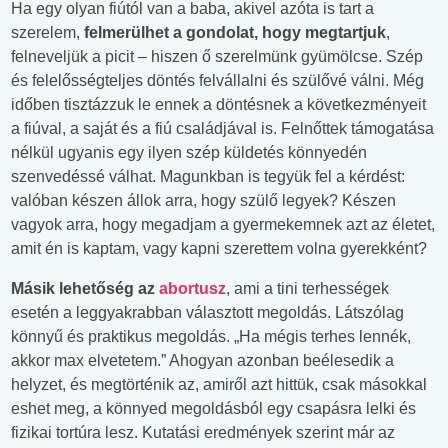
Ha egy olyan fiútól van a baba, akivel azóta is tart a
szerelem,
felmerülhet a gondolat, hogy megtartjuk
,
felneveljük a picit – hiszen ő szerelmünk gyümölcse. Szép
és felelősségteljes döntés felvállalni és szülővé válni. Még
időben tisztázzuk le ennek a döntésnek a következményeit
a fiúval, a saját és a fiú családjával is. Felnőttek támogatása
nélkül ugyanis egy ilyen szép küldetés könnyedén
szenvedéssé válhat. Magunkban is tegyük fel a kérdést:
valóban készen állok arra, hogy szülő legyek? Készen
vagyok arra, hogy megadjam a gyermekemnek azt az életet,
amit én is kaptam, vagy kapni szerettem volna gyerekként?
Másik lehetőség az
abortusz
, ami a tini terhességek
esetén a leggyakrabban választott megoldás. Látszólag
könnyű és praktikus megoldás. „Ha mégis terhes lennék,
akkor max elvetetem.” Ahogyan azonban beélesedik a
helyzet, és megtörténik az, amiről azt hittük, csak másokkal
eshet meg, a könnyed megoldásból egy csapásra lelki és
fizikai tortúra lesz. Kutatási eredmények szerint már az