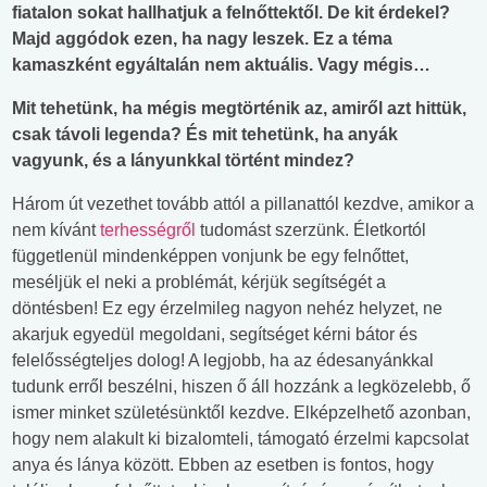
fiatalon sokat hallhatjuk a felnőttektől. De kit érdekel?
Majd aggódok ezen, ha nagy leszek. Ez a téma
kamaszként egyáltalán nem aktuális. Vagy mégis…
Mit tehetünk, ha mégis megtörténik az, amiről azt hittük,
csak távoli legenda? És mit tehetünk, ha anyák
vagyunk, és a lányunkkal történt mindez?
Három út vezethet tovább attól a pillanattól kezdve, amikor a
nem kívánt
terhességről
tudomást szerzünk. Életkortól
függetlenül mindenképpen vonjunk be egy felnőttet,
meséljük el neki a problémát, kérjük segítségét a
döntésben! Ez egy érzelmileg nagyon nehéz helyzet, ne
akarjuk egyedül megoldani, segítséget kérni bátor és
felelősségteljes dolog! A legjobb, ha az édesanyánkkal
tudunk erről beszélni, hiszen ő áll hozzánk a legközelebb, ő
ismer minket születésünktől kezdve. Elképzelhető azonban,
hogy nem alakult ki bizalomteli, támogató érzelmi kapcsolat
anya és lánya között. Ebben az esetben is fontos, hogy