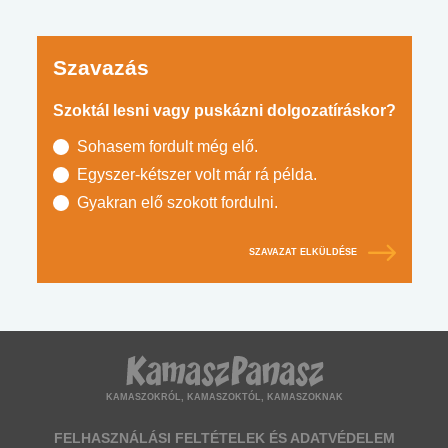
Szavazás
Szoktál lesni vagy puskázni dolgozatíráskor?
Sohasem fordult még elő.
Egyszer-kétszer volt már rá példa.
Gyakran elő szokott fordulni.
SZAVAZAT ELKÜLDÉSE
KAMASZOKRÓL, KAMASZOKTÓL, KAMASZOKNAK
FELHASZNÁLÁSI FELTÉTELEK ÉS ADATVÉDELEM