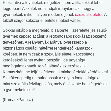
Eloszlatva a tévhiteket: megelőzni nem a tiltásokkal lehet
legjobban! A szülők nem tudják irányítani azt, hogy a
gyermekeik mikor, milyen módon éljenek
szexuális életet
. A
túlzott szigor sokszor ellentétes hatást vált ki.
Sokkal inkább a megfelelő, bizalomteli, szeretetteljes szülő-
gyermek kapcsolat tűnik a legfontosabb kockázatcsökkentő
tényezőnek. A leányanyák aránya jóval kisebb a
biztonságos családi háttérrel rendelkező kamaszok
körében. Itt nem csak a szexuális élettel kapcsolatos
kérdésekről lehet nyíltan beszélni, de ugyanígy
megfogalmazhatók, felvállalhatók az érzések is!
Kamaszként ne féljünk feltenni a minket érdeklő kérdéseket!
Szülőként pedig ne halogassuk az olyan fontos dolgokat,
mint szexuális felvilágosítás, mély és őszinte beszélgetések
a gyermekeinkkel!
(KamaszPanasz)