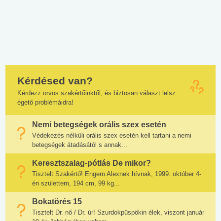
Kérdésed van?
Kérdezz orvos szakértőinktől, és biztosan választ lelsz
égető problémáidra!
Nemi betegségek orális szex esetén
Védekezés nélküli orális szex esetén kell tartani a nemi
betegségek átadásától s annak...
Keresztszalag-pótlás De mikor?
Tisztelt Szakértő! Engem Alexnek hívnak, 1999. október 4-
én születtem, 194 cm, 99 kg...
Bokatörés 15
Tisztelt Dr. nő / Dr. úr! Szurdokpüspökin élek, viszont január