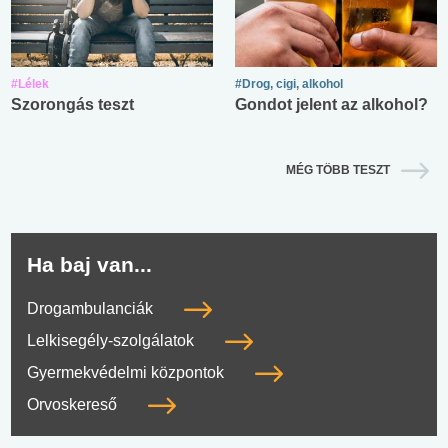
#Lélek
#Drog, cigi, alkohol
Szorongás teszt
Gondot jelent az alkohol?
MÉG TÖBB TESZT
Ha baj van...
Drogambulanciák
Lelkisegély-szolgálatok
Gyermekvédelmi központok
Orvoskereső