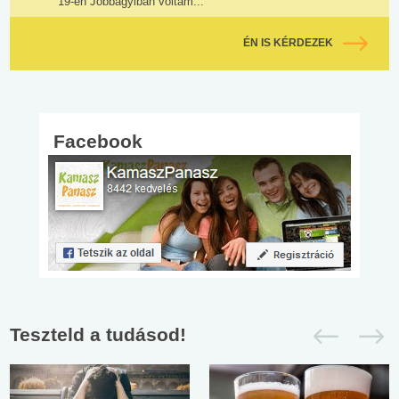
19-én Jobbágyiban voltam...
ÉN IS KÉRDEZEK
Facebook
Teszteld a tudásod!