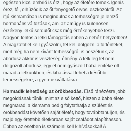
egészen kicsi embrió is érzi, hogy az életére törnek. Igenis
érez, fél, elhúzódik az őt fenyegető orvosi eszközöktől. Az
ifjú kismamában is megindulnak a terhességre jellemző
hormonális változások, ami az amúgy is különösen
érzékeny lelkű serdülőt csak még érzékenyebbé teszi.
Nagyon fontos a lelki támogatás ebben a nehéz helyzetben!
A magzatot el kell gyászolni, fel kell dolgozni a történteket,
mert még ha nem kívánt terhességről is beszélünk, az
abortusz akkor is veszteség-élmény. A lelkileg fel nem
dolgozott abortusz, egy el nem gyászolt baba emléke ott
marad a lelkünkben, és kihatással lehet a későbbi
terhességekre, a gyermekvállalásra.
Harmadik lehetőség az örökbeadás.
Első ránézésre jobb
megoldásnak tűnik, mint az első kettő, hiszen a baba élete
megmarad, a kismama pedig folytathatja a szülést és
örökbeadást követően saját életét, hogy továbbtanuljon, és
majd egy érettebb életkorban saját családot alapíthasson.
Ebben az esetben is számolni kell kihívásokkal! A