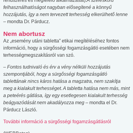
rendszeres és megfelelő alkalmazását).
A széleskörű
felhasználhatóságot nagyban elősegítené a könnyű
hozzájutás, így a nem tervezett terhesség elkerülhető lenne
– mondta Dr. Párducz.
Nem abortusz
Az „esemény utáni tabletta” etikai megítéléséhez fontos
információ, hogy a sürgősségi fogamzásgátló esetében nem
terhességmegszakításról van szó.
–
Fontos tudnivaló és érv a vény nélküli hozzájutás
szempontjából, hogy a sürgősségi fogamzásgátló
tablettának nincs káros hatása a magzatra, nem szakítja
meg a kialakult terhességet. A tabletta hatása nem más, mint
a peteérés gátlása, így egy esetlegesen kialakult terhesség
beágyazódását nem akadályozza meg
– mondta el Dr.
Párducz László.
További információ a
sürgősségi fogamzásgátlásról