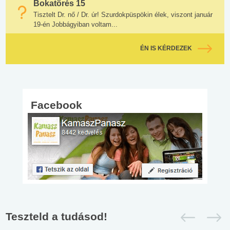
Bokatörés 15
Tisztelt Dr. nő / Dr. úr! Szurdokpüspökin élek, viszont január
19-én Jobbágyiban voltam...
ÉN IS KÉRDEZEK
Facebook
Teszteld a tudásod!