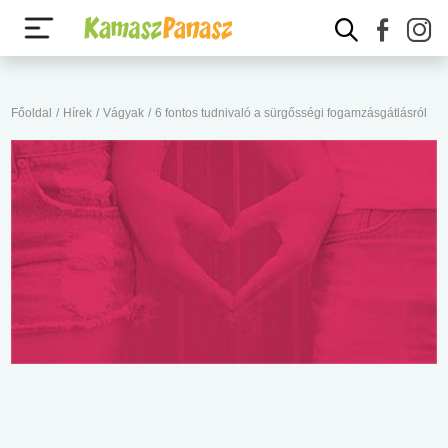
Főoldal
/
Hírek
/
Vágyak
/
6 fontos tudnivaló a sürgősségi fogamzásgátlásról