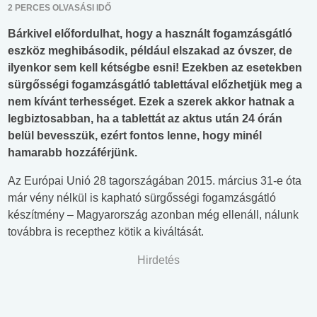
2 PERCES OLVASÁSI IDŐ
Bárkivel előfordulhat, hogy a használt fogamzásgátló
eszköz meghibásodik, például elszakad az óvszer, de
ilyenkor sem kell kétségbe esni! Ezekben az esetekben
sürgősségi fogamzásgátló tablettával előzhetjük meg a
nem kívánt terhességet. Ezek a szerek akkor hatnak a
legbiztosabban, ha a tablettát az aktus után 24 órán
belül bevesszük, ezért fontos lenne, hogy minél
hamarabb hozzáférjünk.
Az Európai Unió 28 tagországában 2015. március 31-e óta
már vény nélkül is kapható sürgősségi fogamzásgátló
készítmény – Magyarország azonban még ellenáll, nálunk
továbbra is recepthez kötik a kiváltását.
Hirdetés