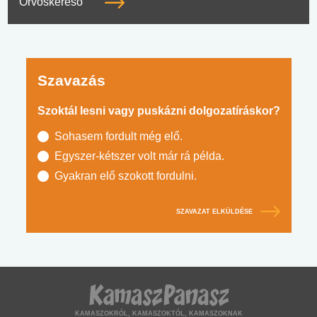
Orvoskereső
Szavazás
Szoktál lesni vagy puskázni dolgozatíráskor?
Sohasem fordult még elő.
Egyszer-kétszer volt már rá példa.
Gyakran elő szokott fordulni.
SZAVAZAT ELKÜLDÉSE
KAMASZOKRÓL, KAMASZOKTÓL, KAMASZOKNAK