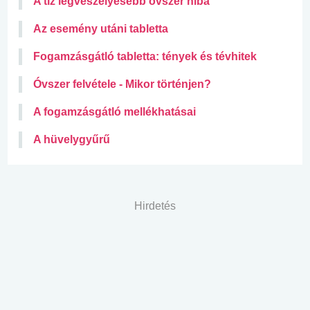
A tíz legveszélyesebb óvszer hiba
Az esemény utáni tabletta
Fogamzásgátló tabletta: tények és tévhitek
Óvszer felvétele - Mikor történjen?
A fogamzásgátló mellékhatásai
A hüvelygyűrű
Hirdetés