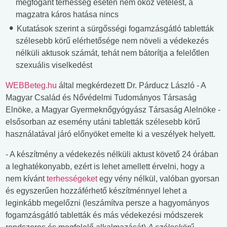
megfogant terhesség esetén nem okoz vetélést, a
magzatra káros hatása nincs
Kutatások szerint a sürgősségi fogamzásgátló tabletták
szélesebb körű elérhetősége nem növeli a védekezés
nélküli aktusok számát, tehát nem bátorítja a felelőtlen
szexuális viselkedést
WEBBeteg.hu
által megkérdezett Dr. Párducz László - A
Magyar Család és Nővédelmi Tudományos Társaság
Elnöke, a Magyar Gyermeknőgyógyász Társaság Alelnöke -
elsősorban az esemény utáni tabletták szélesebb körű
használatával járó előnyöket emelte ki a veszélyek helyett.
- A készítmény a védekezés nélküli aktust követő 24 órában
a leghatékonyabb, ezért is lehet amellett érvelni, hogy a
nem kívánt
terhességeket
egy vény nélkül, valóban gyorsan
és egyszerűen hozzáférhető készítménnyel lehet a
leginkább megelőzni (leszámítva persze a hagyományos
fogamzásgátló tabletták és más védekezési módszerek