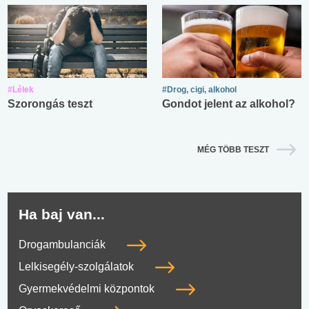
#Lélek
#Drog, cigi, alkohol
Szorongás teszt
Gondot jelent az alkohol?
MÉG TÖBB TESZT
Ha baj van...
Drogambulanciák
Lelkisegély-szolgálatok
Gyermekvédelmi központok