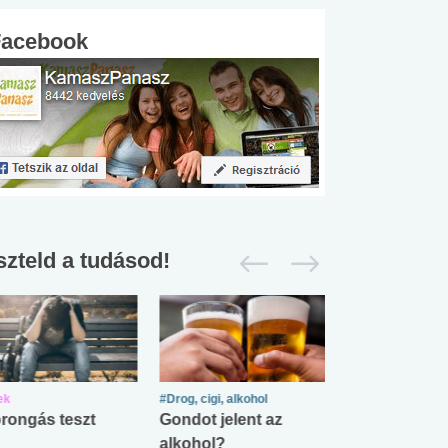
Facebook
szteld a tudásod!
ek
#Drog, cigi, alkohol
#Zöldövezet
rongás teszt
Gondot jelent az
Mekkora az ö
alkohol?
lábnyomod?