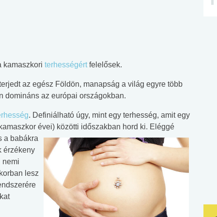
a kamaszkori
terhességért
felelősek.
terjedt az egész Földön, manapság a világ egyre több
en domináns az európai országokban.
erhesség
. Definiálható úgy, mint egy terhesség, amit egy
 kamaszkor évei) közötti időszakban hord ki. Eléggé
s a babákra
 érzékeny
i nemi
 korban lesz
rendszerére
kat