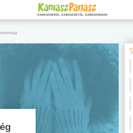
KAMASZOKRÓL, KAMASZOKTÓL, KAMASZOKNAK
problémája
ség