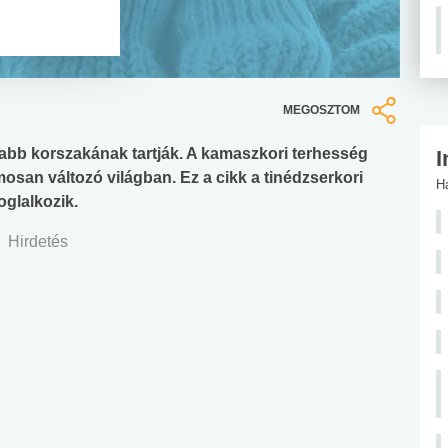
MEGOSZTOM
abb korszakának tartják. A kamaszkori terhesség
I
san változó világban. Ez a cikk a tinédzserkori
H
oglalkozik.
Hirdetés