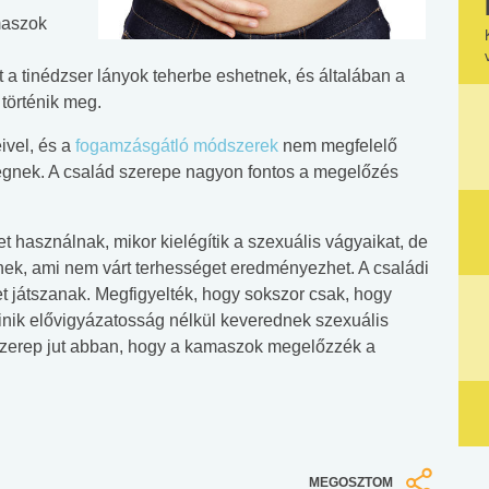
maszok
tt a tinédzser lányok teherbe eshetnek, és általában a
 történik meg.
ivel, és a
fogamzásgátló módszerek
nem megfelelő
ségnek. A család szerepe nagyon fontos a megelőzés
használnak, mikor kielégítik a szexuális vágyaikat, de
nek, ami nem várt terhességet eredményezhet. A családi
et játszanak. Megfigyelték, hogy sokszor csak, hogy
 tinik elővigyázatosság nélkül keverednek szexuális
 szerep jut abban, hogy a kamaszok megelőzzék a
MEGOSZTOM