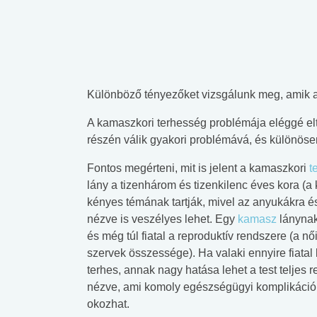
Különböző tényezőket vizsgálunk meg, amik 
A kamaszkori terhesség problémája eléggé el
részén válik gyakori problémává, és különös
Fontos megérteni, mit is jelent a kamaszkori
t
lány a tizenhárom és tizenkilenc éves kora (a
kényes témának tartják, mivel az anyukákra é
nézve is veszélyes lehet. Egy
kamasz
lánynak
és még túl fiatal a reproduktív rendszere (a nő
szervek összessége). Ha valaki ennyire fiatal
terhes, annak nagy hatása lehet a test teljes 
nézve, ami komoly egészségügyi komplikáció
okozhat.