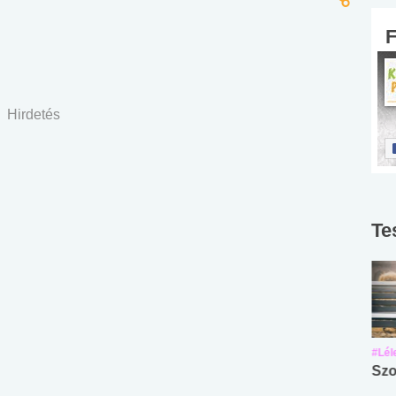
Hirdetés
Te
#Suli, munka
#Suli, munka
#Lél
Angol középfokú
Internet-függőség
Szo
nyelvvizsga teszt -
teszt