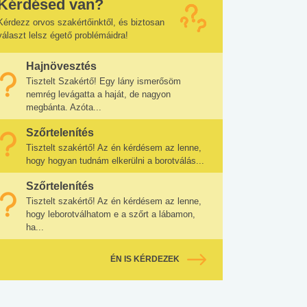
Kérdésed van?
Kérdezz orvos szakértőinktől, és biztosan
választ lelsz égető problémáidra!
Hajnövesztés
Tisztelt Szakértő! Egy lány ismerősöm
nemrég levágatta a haját, de nagyon
megbánta. Azóta...
Szőrtelenítés
Tisztelt szakértő! Az én kérdésem az lenne,
hogy hogyan tudnám elkerülni a borotválás...
Szőrtelenítés
Tisztelt szakértő! Az én kérdésem az lenne,
hogy leborotválhatom e a szőrt a lábamon,
ha...
ÉN IS KÉRDEZEK