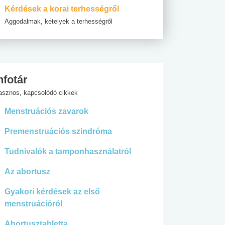
Kérdések a korai terhességről
Aggodalmak, kételyek a terhességről
nfotár
asznos, kapcsolódó cikkek
Menstruációs zavarok
Premenstruációs szindróma
Tudnivalók a tamponhasználatról
Az abortusz
Gyakori kérdések az első
menstruációról
Abortusztabletta