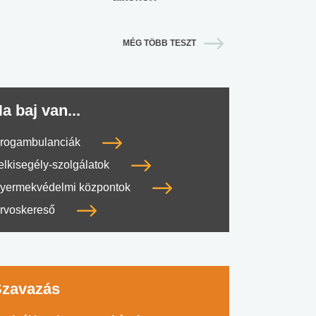
MÉG TÖBB TESZT
a baj van...
rogambulanciák
elkisegély-szolgálatok
yermekvédelmi központok
rvoskereső
Szavazás