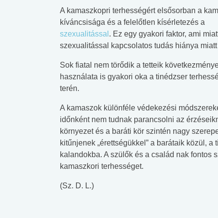
A kamaszkopri terhességért elsősorban a ka
kíváncsisága és a felelőtlen kísérletezés a
szexualitással
. Ez egy gyakori faktor, ami mia
szexualitással kapcsolatos tudás hiánya miatt
Sok fiatal nem törődik a tetteik következménye
használata is gyakori oka a tinédzser terhes
terén.
A kamaszok különféle védekezési módszereket 
időnként nem tudnak parancsolni az érzéseik
környezet és a baráti kör szintén nagy szerep
kitűnjenek „érettségükkel” a barátaik közül, a
kalandokba. A szülők és a család nak fontos
kamaszkori terhességet.
(Sz. D. L.)