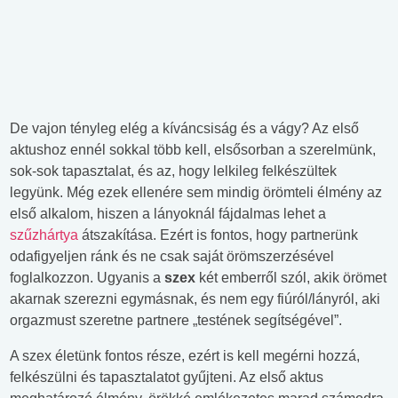
De vajon tényleg elég a kíváncsiság és a vágy? Az első
aktushoz ennél sokkal több kell, elsősorban a szerelmünk,
sok-sok tapasztalat, és az, hogy lelkileg felkészültek
legyünk. Még ezek ellenére sem mindig örömteli élmény az
első alkalom, hiszen a lányoknál fájdalmas lehet a
szűzhártya
átszakítása. Ezért is fontos, hogy partnerünk
odafigyeljen ránk és ne csak saját örömszerzésével
foglalkozzon. Ugyanis a
szex
két emberről szól, akik örömet
akarnak szerezni egymásnak, és nem egy fiúról/lányról, aki
orgazmust szeretne partnere „testének segítségével”.
A szex életünk fontos része, ezért is kell megérni hozzá,
felkészülni és tapasztalatot gyűjteni. Az első aktus