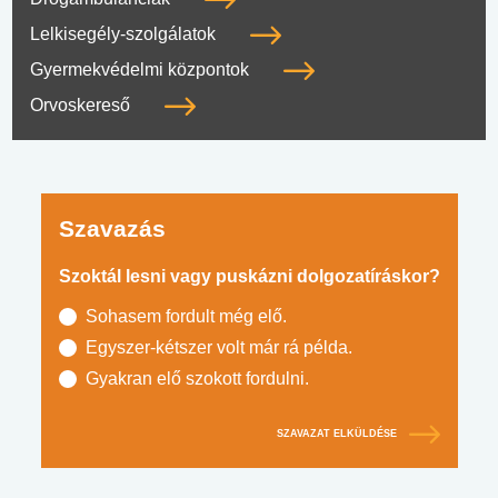
Lelkisegély-szolgálatok
Gyermekvédelmi központok
Orvoskereső
Szavazás
Szoktál lesni vagy puskázni dolgozatíráskor?
Sohasem fordult még elő.
Egyszer-kétszer volt már rá példa.
Gyakran elő szokott fordulni.
SZAVAZAT ELKÜLDÉSE