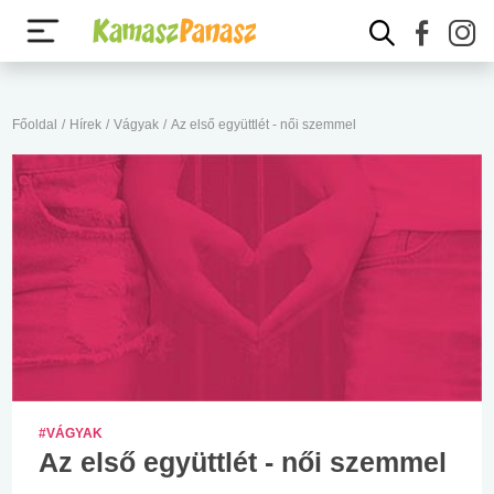
Főoldal
/
Hírek
/
Vágyak
/
Az első együttlét - női szemmel
#VÁGYAK
Az első együttlét - női szemmel