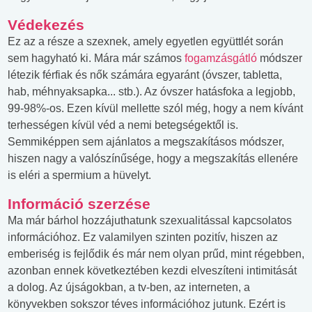
Védekezés
Ez az a része a szexnek, amely egyetlen együttlét során
sem hagyható ki. Mára már számos
fogamzásgátló
módszer
létezik férfiak és nők számára egyaránt (óvszer, tabletta,
hab, méhnyaksapka... stb.). Az óvszer hatásfoka a legjobb,
99-98%-os. Ezen kívül mellette szól még, hogy a nem kívánt
terhességen kívül véd a nemi betegségektől is.
Semmiképpen sem ajánlatos a megszakításos módszer,
hiszen nagy a valószínűsége, hogy a megszakítás ellenére
is eléri a spermium a hüvelyt.
Információ szerzése
Ma már bárhol hozzájuthatunk szexualitással kapcsolatos
információhoz. Ez valamilyen szinten pozitív, hiszen az
emberiség is fejlődik és már nem olyan prűd, mint régebben,
azonban ennek következtében kezdi elveszíteni intimitását
a dolog. Az újságokban, a tv-ben, az interneten, a
könyvekben sokszor téves információhoz jutunk. Ezért is