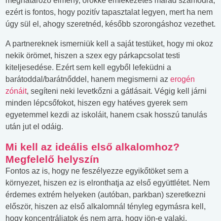
meghatározó élmény, örökké emlékezetes marad számodra,
ezért is fontos, hogy pozitív tapasztalat legyen, mert ha nem
úgy sül el, ahogy szeretnéd, később szorongáshoz vezethet.
A partnereknek ismerniük kell a saját testüket, hogy mi okoz
nekik örömet, hiszen a szex egy párkapcsolat testi
kiteljesedése. Ezért sem kell egyből lefeküdni a
barátoddal/barátnőddel, hanem megismerni az
erogén
zónáit
, segíteni neki levetkőzni a gátlásait. Végig kell járni
minden lépcsőfokot, hiszen egy hatéves gyerek sem
egyetemmel kezdi az iskoláit, hanem csak hosszú tanulás
után jut el odáig.
Mi kell az ideális első alkalomhoz?
Megfelelő helyszín
Fontos az is, hogy ne feszélyezze egyikőtöket sem a
környezet, hiszen ez is elronthatja az első együttlétet. Nem
érdemes extrém helyeken (autóban, parkban) szeretkezni
először, hiszen az első alkalomnál tényleg egymásra kell,
hogy koncentráljatok és nem arra, hogy jön-e valaki.