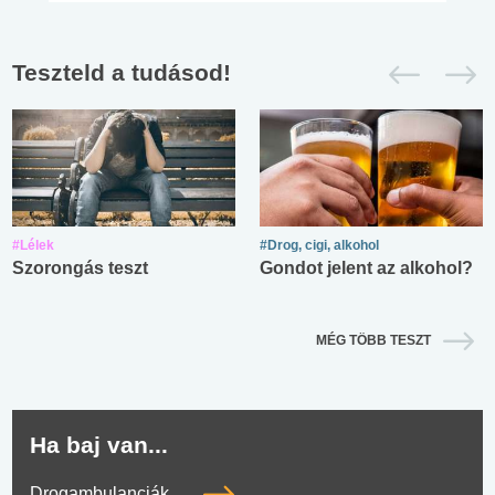
Teszteld a tudásod!
#Lélek
#Drog, cigi, alkohol
Szorongás teszt
Gondot jelent az alkohol?
MÉG TÖBB TESZT
Ha baj van...
Drogambulanciák