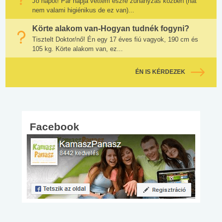
Jó napot! Pár napja vettem észre zuhanyzás közben (hát
nem valami higiénikus de ez van)...
Körte alakom van-Hogyan tudnék fogyni?
Tisztelt Doktor/nő! Én egy 17 éves fiú vagyok, 190 cm és
105 kg. Körte alakom van, ez...
ÉN IS KÉRDEZEK
Facebook