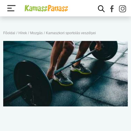
Főoldal
/
Hírek
/
Mozgás
/
Kamaszkori sportolás veszélyei