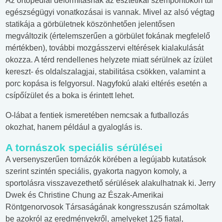
Az ortopédiai deformitásnak az esztétikai szempontokon túl
egészségügyi vonatkozásai is vannak. Mivel az alsó végtag
statikája a görbületnek köszönhetően jelentősen
megváltozik (értelemszerűen a görbület fokának megfelelő
mértékben), további mozgásszervi eltérések kialakulását
okozza. A térd rendellenes helyzete miatt sérülnek az ízület
kereszt- és oldalszalagjai, stabilitása csökken, valamint a
porc kopása is felgyorsul. Nagyfokú alaki eltérés esetén a
csípőízület és a boka is érintett lehet.
O-lábat a fentiek ismeretében nemcsak a futballozás
okozhat, hanem például a gyaloglás is.
A tornászok speciális sérülései
A versenyszerűen tornázók körében a legújabb kutatások
szerint szintén speciális, gyakorta nagyon komoly, a
sportolásra visszavezethető sérülések alakulhatnak ki. Jerry
Dwek és Christine Chung az Észak-Amerikai
Röntgenorvosok Társaságának kongresszusán számoltak
be azokról az eredményekről, amelyeket 125 fiatal,