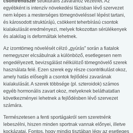
csontrendszer
strukturális zavarához vezethet. Az
egyébként is intenzív növekedési fázisban lévő szervezet
nem képes a mesterséges tömegnöveléssel lépést tartani,
és károsodott struktúrájú, csökkent teherbírású csontok
kialakulását eredményezi, melyek fokozottan sérülékenyek
és alakilag is deformáltak lehetnek.
Az izomtömeg növelését célzó „gyúrás” során a fiatalok
nemegyszer elcsábulnak a különböző, esetlegesen nem
engedélyezett, bevizsgálást nélkülöző tömegnövelő szerek
használata felé. Ezen szerek egy része csontritkulást okoz,
amely hatás elősegíti a csontok fejlődési zavarának
kialakulását. A szerek többsége (pl. szteroidok) számos
egyéb hormonális zavart okoz, melyeknek beláthatatlan
következményei lehetnek a fejlődésben lévő szervezet
számára.
Természetesen a fenti sportágakról sem szeretnénk
lebeszélni, hiszen minden sportnak vannak előnyei, illetve
kockázatai. Fontos, hogy mindig tisztában légy az esetleges