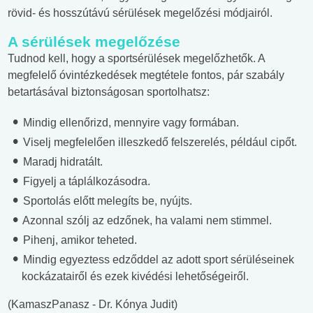
rövid- és hosszútávú sérülések megelőzési módjairól.
A sérülések megelőzése
Tudnod kell, hogy a sportsérülések megelőzhetők. A
megfelelő óvintézkedések megtétele fontos, pár szabály
betartásával biztonságosan sportolhatsz:
Mindig ellenőrizd, mennyire vagy formában.
Viselj megfelelően illeszkedő felszerelés, például cipőt.
Maradj hidratált.
Figyelj a táplálkozásodra.
Sportolás előtt melegíts be, nyújts.
Azonnal szólj az edzőnek, ha valami nem stimmel.
Pihenj, amikor teheted.
Mindig egyeztess edződdel az adott sport sérüléseinek
kockázatairől és ezek kivédési lehetőségeiről.
(KamaszPanasz - Dr. Kónya Judit)