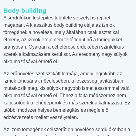
Body building
A serdülőkori testépítés többféle veszélyt is rejthet
magában. A klasszikus body building célja az izmok
tömegének a növelése, mely általában csak esztétikai
élmény, az izmok ereje nem feltétlenül nő a tömegükkel
arányosan. Gyakran a cél elérése érdekében szintetikus
szerek alkalmazására kerül sor. Az eredmény nagy súlyok
alkalmazásával érhető el.
Az erőnövelés szofisztikált formája, amely leginkább az
izmok tónusának növelésében, a feszesség javításában
mutatkozik meg, kis súlyok nagyobb ismétlésszámmal való
alkalmazásával érhető el. Ehhez a fajta módszerhez nem
kapcsolódik a fehérjeporok és más szerek alkalmazása. Ez
utóbbi módszer helyes bemelegítés és megfelelő
edzésvezetés mellett veszélytelen.
Az izom tömegének célszerűtlen növelése serdülőkorban a