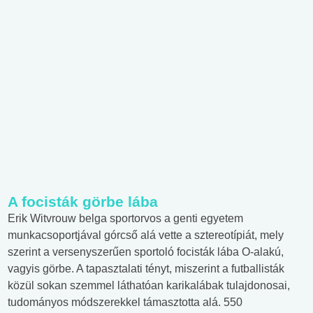
A focisták görbe lába
Erik Witvrouw belga sportorvos a genti egyetem
munkacsoportjával górcső alá vette a sztereotípiát, mely
szerint a versenyszerűen sportoló focisták lába O-alakú,
vagyis görbe. A tapasztalati tényt, miszerint a futballisták
közül sokan szemmel láthatóan karikalábak tulajdonosai,
tudományos módszerekkel támasztotta alá. 550