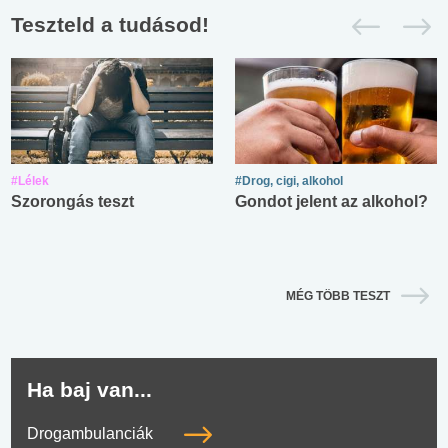
Teszteld a tudásod!
#Lélek
#Drog, cigi, alkohol
Szorongás teszt
Gondot jelent az alkohol?
MÉG TÖBB TESZT
Ha baj van...
Drogambulanciák