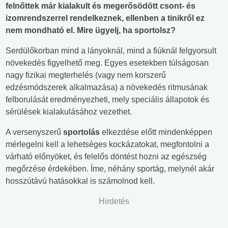
felnőttek már kialakult és megerősödött csont- és
izomrendszerrel rendelkeznek, ellenben a tinikről ez
nem mondható el. Mire ügyelj, ha sportolsz?
Serdülőkorban mind a lányoknál, mind a fiúknál felgyorsult
növekedés figyelhető meg. Egyes esetekben túlságosan
nagy fizikai megterhelés (vagy nem korszerű
edzésmódszerek alkalmazása) a növekedés ritmusának
felborulását eredményezheti, mely speciális állapotok és
sérülések kialakulásához vezethet.
A versenyszerű
sportolás
elkezdése előtt mindenképpen
mérlegelni kell a lehetséges kockázatokat, megfontolni a
várható előnyöket, és felelős döntést hozni az egészség
megőrzése érdekében. Íme, néhány sportág, melynél akár
hosszútávú hatásokkal is számolnod kell.
Hirdetés