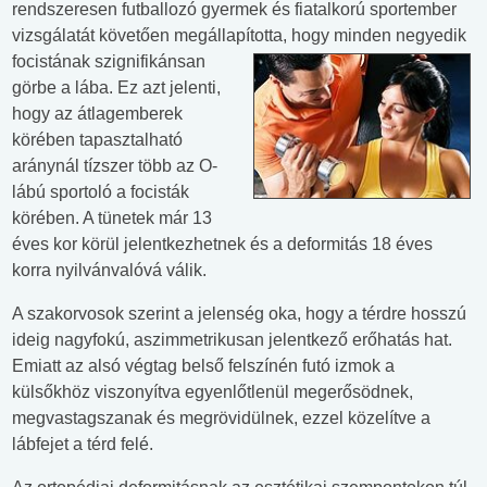
rendszeresen futballozó gyermek és fiatalkorú sportember
vizsgálatát követően megállapította, hogy minden
negyedik
focistának szignifikánsan
görbe a lába. Ez azt jelenti,
hogy az átlagemberek
körében tapasztalható
aránynál tízszer több az O-
lábú sportoló a focisták
körében. A tünetek már 13
éves kor körül jelentkezhetnek és a deformitás 18 éves
korra nyilvánvalóvá válik.
A szakorvosok szerint a jelenség oka, hogy a térdre hosszú
ideig nagyfokú, aszimmetrikusan jelentkező erőhatás hat.
Emiatt az alsó végtag belső felszínén futó izmok a
külsőkhöz viszonyítva egyenlőtlenül megerősödnek,
megvastagszanak és megrövidülnek, ezzel közelítve a
lábfejet a térd felé.