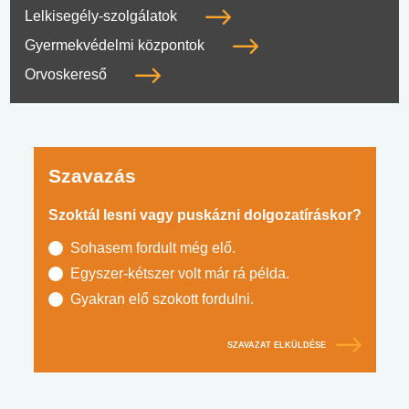
Lelkisegély-szolgálatok
Gyermekvédelmi központok
Orvoskereső
Szavazás
Szoktál lesni vagy puskázni dolgozatíráskor?
Sohasem fordult még elő.
Egyszer-kétszer volt már rá példa.
Gyakran elő szokott fordulni.
SZAVAZAT ELKÜLDÉSE