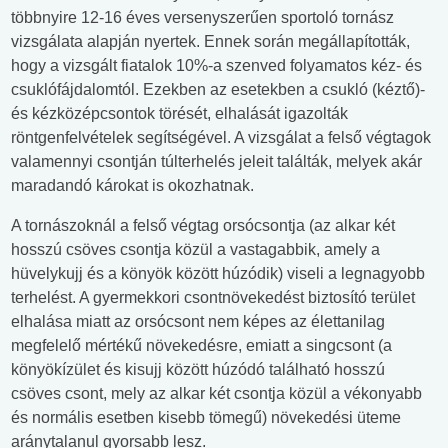
többnyire 12-16 éves versenyszerűen sportoló tornász
vizsgálata alapján nyertek. Ennek során megállapították,
hogy a vizsgált fiatalok 10%-a szenved folyamatos kéz- és
csuklófájdalomtól. Ezekben az esetekben a csukló (kéztő)-
és kézközépcsontok törését, elhalását igazolták
röntgenfelvételek segítségével. A vizsgálat a felső végtagok
valamennyi csontján túlterhelés jeleit találták, melyek akár
maradandó károkat is okozhatnak.
A tornászoknál a felső végtag orsócsontja (az alkar két
hosszú csöves csontja közül a vastagabbik, amely a
hüvelykujj és a könyök között húzódik) viseli a legnagyobb
terhelést. A gyermekkori csontnövekedést biztosító terület
elhalása miatt az orsócsont nem képes az élettanilag
megfelelő mértékű növekedésre, emiatt a singcsont (a
könyökízület és kisujj között húzódó található hosszú
csöves csont, mely az alkar két csontja közül a vékonyabb
és normális esetben kisebb tömegű) növekedési üteme
aránytalanul gyorsabb lesz.