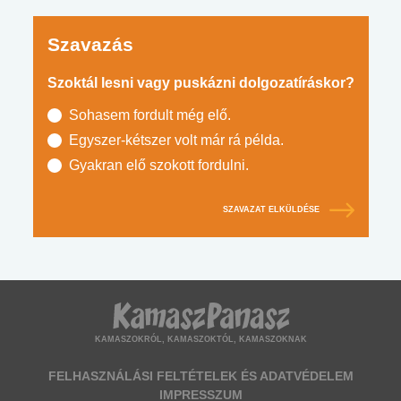
Szavazás
Szoktál lesni vagy puskázni dolgozatíráskor?
Sohasem fordult még elő.
Egyszer-kétszer volt már rá példa.
Gyakran elő szokott fordulni.
SZAVAZAT ELKÜLDÉSE
KAMASZOKRÓL, KAMASZOKTÓL, KAMASZOKNAK
FELHASZNÁLÁSI FELTÉTELEK ÉS ADATVÉDELEM
IMPRESSZUM