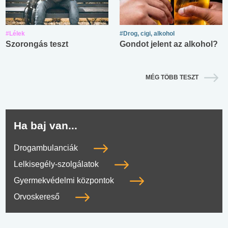
#Lélek
#Drog, cigi, alkohol
Szorongás teszt
Gondot jelent az alkohol?
MÉG TÖBB TESZT
Ha baj van...
Drogambulanciák
Lelkisegély-szolgálatok
Gyermekvédelmi központok
Orvoskereső