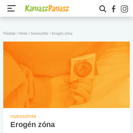
Főoldal
/
Hírek
/
Szexszótár
/
Erogén zóna
#SZEXSZÓTÁR
Erogén zóna