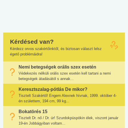
Kérdésed van?
Kérdezz orvos szakértőinktől, és biztosan választ lelsz
égető problémáidra!
Nemi betegségek orális szex esetén
Védekezés nélküli orális szex esetén kell tartani a nemi
betegségek átadásától s annak...
Keresztszalag-pótlás De mikor?
Tisztelt Szakértő! Engem Alexnek hívnak, 1999. október 4-
én születtem, 194 cm, 99 kg...
Bokatörés 15
Tisztelt Dr. nő / Dr. úr! Szurdokpüspökin élek, viszont január
19-én Jobbágyiban voltam...