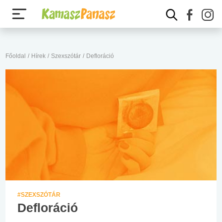
Főoldal
/
Hírek
/
Szexszótár
/
Defloráció
#SZEXSZÓTÁR
Defloráció