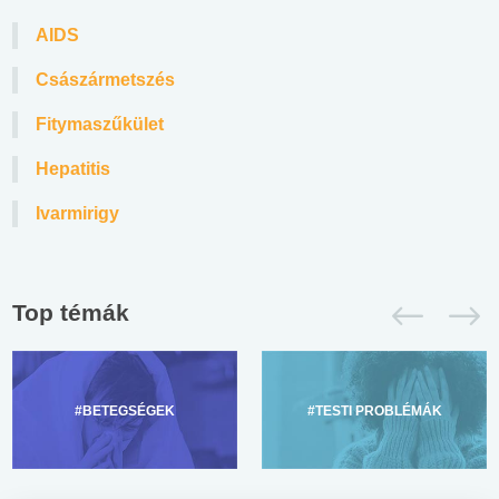
AIDS
Császármetszés
Fitymaszűkület
Hepatitis
Ivarmirigy
Top témák
#BETEGSÉGEK
#TESTI PROBLÉMÁK