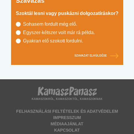
Szavazás
Szoktál lesni vagy puskázni dolgozatíráskor?
Sohasem fordult még elő.
Egyszer-kétszer volt már rá példa.
Gyakran elő szokott fordulni.
SZAVAZAT ELKÜLDÉSE
KAMASZOKRÓL, KAMASZOKTÓL, KAMASZOKNAK
FELHASZNÁLÁSI FELTÉTELEK ÉS ADATVÉDELEM
IMPRESSZUM
MÉDIAAJÁNLAT
KAPCSOLAT