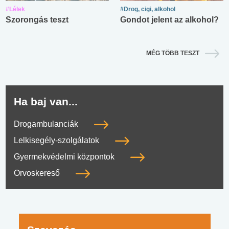
#Lélek
#Drog, cigi, alkohol
Szorongás teszt
Gondot jelent az alkohol?
MÉG TÖBB TESZT
Ha baj van...
Drogambulanciák
Lelkisegély-szolgálatok
Gyermekvédelmi központok
Orvoskereső