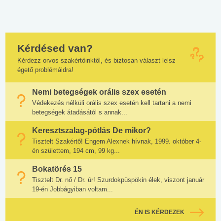
Kérdésed van?
Kérdezz orvos szakértőinktől, és biztosan választ lelsz
égető problémáidra!
Nemi betegségek orális szex esetén
Védekezés nélküli orális szex esetén kell tartani a nemi
betegségek átadásától s annak...
Keresztszalag-pótlás De mikor?
Tisztelt Szakértő! Engem Alexnek hívnak, 1999. október 4-
én születtem, 194 cm, 99 kg...
Bokatörés 15
Tisztelt Dr. nő / Dr. úr! Szurdokpüspökin élek, viszont január
19-én Jobbágyiban voltam...
ÉN IS KÉRDEZEK