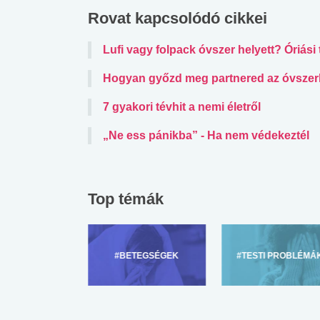
lábnyomod?
tudásteszt
Rovat kapcsolódó cikkei
Lufi vagy folpack óvszer helyett? Óriási
Hogyan győzd meg partnered az óvszer
7 gyakori tévhit a nemi életről
„Ne ess pánikba” - Ha nem védekeztél
Top témák
ZÜLŐKNEK
#BETEGSÉGEK
#TESTI PROBLÉMÁ