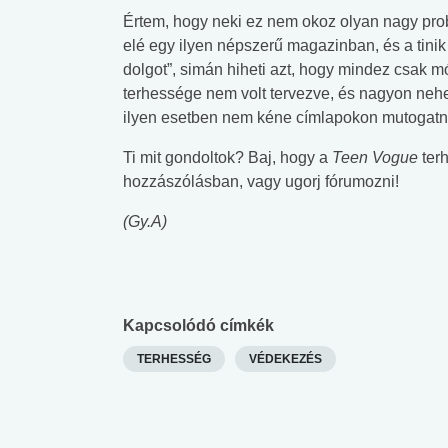
Értem, hogy neki ez nem okoz olyan nagy prob
elé egy ilyen népszerű magazinban, és a tinik
dolgot”, simán hiheti azt, hogy mindez csak m
terhessége nem volt tervezve, és nagyon neh
ilyen esetben nem kéne címlapokon mutogatni a
Ti mit gondoltok? Baj, hogy a
Teen Vogue
terh
hozzászólásban, vagy ugorj fórumozni!
(Gy.A)
Kapcsolódó címkék
TERHESSÉG
VÉDEKEZÉS