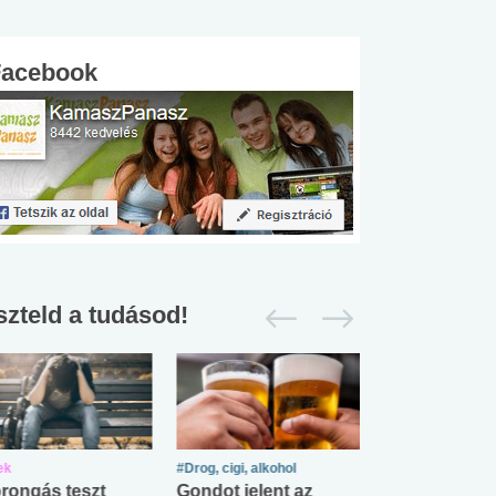
Facebook
szteld a tudásod!
ek
#Drog, cigi, alkohol
#Zöldövezet
rongás teszt
Gondot jelent az
Mekkora az ö