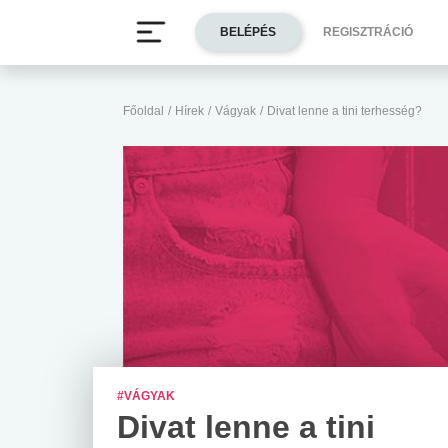
BELÉPÉS
REGISZTRÁCIÓ
Főoldal
/
Hírek
/
Vágyak
/
Divat lenne a tini terhesség?
#VÁGYAK
Divat lenne a tini