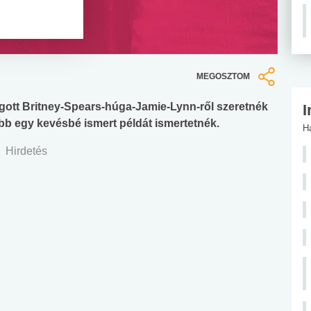
MEGOSZTOM
gott Britney-Spears-húga-Jamie-Lynn-ről szeretnék
I
ább egy kevésbé ismert példát ismertetnék.
H
Hirdetés