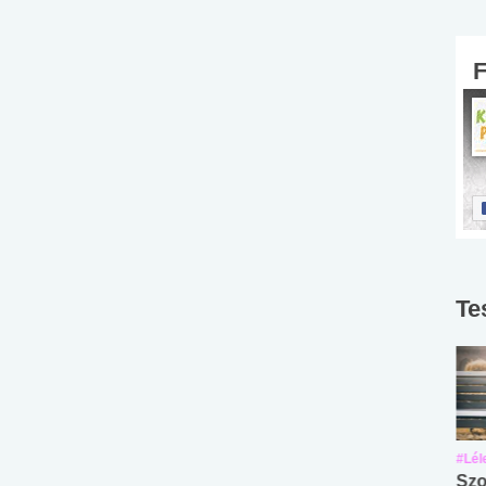
Te
#Suli, munka
#Suli, munka
#Lél
Angol középfokú
Internet-függőség
Szo