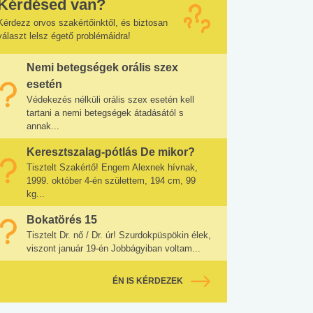
Kérdésed van?
Kérdezz orvos szakértőinktől, és biztosan
választ lelsz égető problémáidra!
Nemi betegségek orális szex
esetén
Védekezés nélküli orális szex esetén kell
tartani a nemi betegségek átadásától s
annak...
Keresztszalag-pótlás De mikor?
Tisztelt Szakértő! Engem Alexnek hívnak,
1999. október 4-én születtem, 194 cm, 99
kg...
Bokatörés 15
Tisztelt Dr. nő / Dr. úr! Szurdokpüspökin élek,
viszont január 19-én Jobbágyiban voltam...
ÉN IS KÉRDEZEK