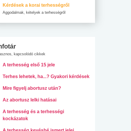
Kérdések a korai terhességről
Aggodalmak, kételyek a terhességről
nfotár
asznos, kapcsolódó cikkek
A terhesség első 15 jele
Terhes lehetek, ha...? Gyakori kérdések
Mire figyelj abortusz után?
Az abortusz lelki hatásai
A terhesség és a terhességi
kockázatok
A terhesség kevésbé ismert jelei