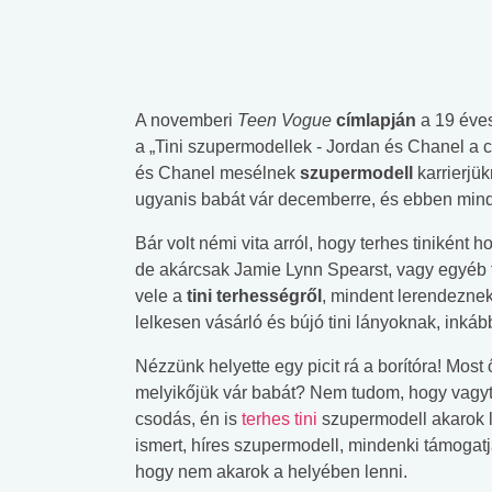
A novemberi
Teen Vogue
címlapján
a 19 éve
a „Tini szupermodellek - Jordan és Chanel a c
és Chanel mesélnek
szupermodell
karrierjü
ugyanis babát vár decemberre, és ebben mind
Bár volt némi vita arról, hogy terhes tiniként
de akárcsak Jamie Lynn Spearst, vagy egyéb
vele a
tini
terhességről
, mindent lerendeznek
lelkesen vásárló és bújó tini lányoknak, inkáb
Nézzünk helyette egy picit rá a borítóra! Mos
melyikőjük vár babát? Nem tudom, hogy vagyt
csodás, én is
terhes tini
szupermodell akarok l
ismert, híres szupermodell, mindenki támogat
hogy nem akarok a helyében lenni.