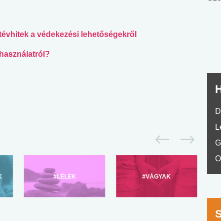
nyelvvizsga teszt -
teszt
No.42
 tévhitek a védekezési lehetőségekről
használatról?
H
D
L
G
O
K
#LÉLEK
#VÁGYAK