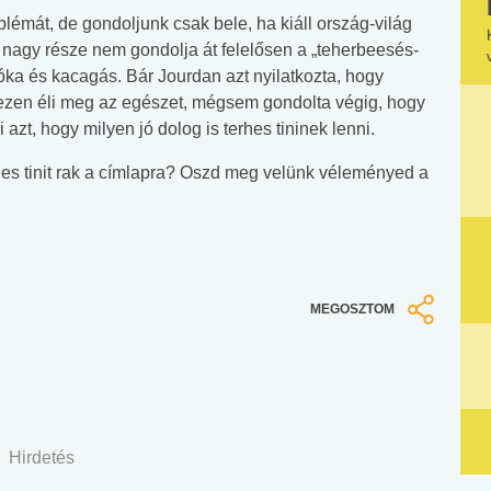
lémát, de gondoljunk csak bele, ha kiáll ország-világ
 nagy része nem gondolja át felelősen a „teherbeesés-
óka és kacagás. Bár Jourdan azt nyilatkozta, hogy
ezen éli meg az egészet, mégsem gondolta végig, hogy
zt, hogy milyen jó dolog is terhes tininek lenni.
es tinit rak a címlapra? Oszd meg velünk véleményed a
MEGOSZTOM
Hirdetés