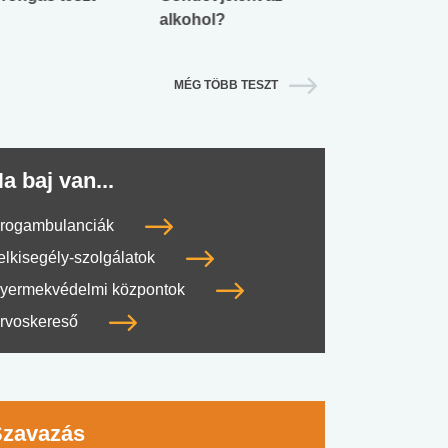
alkohol?
lábnyomod?
MÉG TÖBB TESZT
a baj van...
rogambulanciák
elkisegély-szolgálatok
yermekvédelmi központok
rvoskereső
#SULI, MUNKA
#DROG, CIGI, ALKOHOL
#TÁPLÁLK
Szavazás