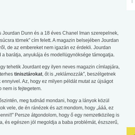
s Jourdan Dunn és a 18 éves Chanel Iman szerepelnek,
súcsra törnek” cím felett. A magazin belsejében Jourdan
kről, de az embereket nem igazán ez érdekli. Jourdan
 a barátja, anyukája és modellügynöksége támogatja.
 hogy tehetik Jourdant egy ilyen neves magazin címlapjára,
 terhes
tinisztárokat
, őt is „reklámozzák”, beszélgetnek
 ennyivel. Az, hogy ez milyen példát mutat az újságot
b nem is fejtegetem.
t őszintén, meg tudnád mondani, hogy a lányok közül
ok vele, de én ránézek és azt mondom, hogy „ááá, ez
enni!!” Persze átgondolom, hogy ő egy nemzetközileg is
ja, és egészen jól megoldja a baba problémát, észszerű,