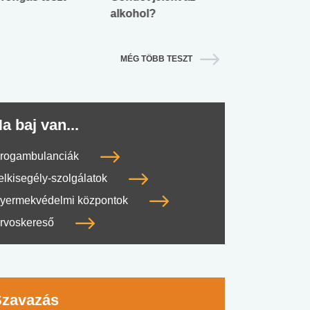
alkohol?
lábnyomod?
MÉG TÖBB TESZT
a baj van...
rogambulanciák
elkisegély-szolgálatok
yermekvédelmi központok
rvoskereső
Szavazás