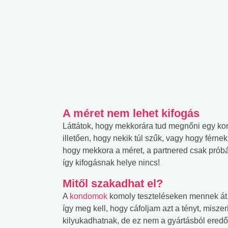
A méret nem lehet kifogás
Láttátok, hogy mekkorára tud megnőni egy ko
illetően, hogy nekik túl szűk, vagy hogy férne
hogy mekkora a méret, a partnered csak prób
így kifogásnak helye nincs!
Mitől szakadhat el?
A
kondomok
komoly teszteléseken mennek át. A
így meg kell, hogy cáfoljam azt a tényt, misz
kilyukadhatnak, de ez nem a gyártásból eredő