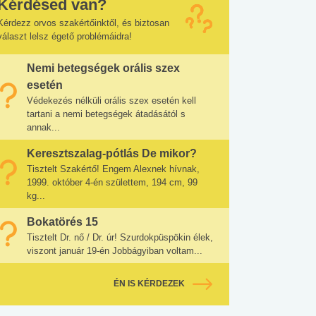
Kérdésed van?
Kérdezz orvos szakértőinktől, és biztosan
választ lelsz égető problémáidra!
Nemi betegségek orális szex
esetén
Védekezés nélküli orális szex esetén kell
tartani a nemi betegségek átadásától s
annak...
Keresztszalag-pótlás De mikor?
Tisztelt Szakértő! Engem Alexnek hívnak,
1999. október 4-én születtem, 194 cm, 99
kg...
Bokatörés 15
Tisztelt Dr. nő / Dr. úr! Szurdokpüspökin élek,
viszont január 19-én Jobbágyiban voltam...
ÉN IS KÉRDEZEK