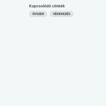
Kapcsolódó címkék
ÓVSZER
VÉDEKEZÉS
 alkohol
#Zöldövezet
#Betegségek
lent az
Mekkora az ökológiai
Elsősegély