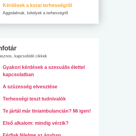
Kérdések a korai terhességről
Aggodalmak, kételyek a terhességről
nfotár
asznos, kapcsolódó cikkek
Gyakori kérdések a szexuális élettel
kapcsolatban
A szüzesség elvesztése
Terhességi teszt tudnivalók
Te jártál már tiniambulancián? Mi igen!
Első alkalom: mindig vérzik?
Férfiak félelme az ágyban