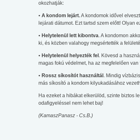
okozhatják:
•
A kondom lejárt.
A kondomok idővel elveszt
lejárati dátumot. Ezt tartsd szem előtt! Olyan 
•
Helytelenül lett kibontva
. A kondomon akkor
ki, és közben valahogy megsértették a felület
•
Helytelenül helyezték fel
. Kövesd a használ
magas fokú védelmet, ha az megfelelően van 
•
Rossz síkosítót használtál
. Mindig vízbázi
más síkosító a kondom kilyukadásához vezeth
Ha ezeket a hibákat elkerülöd, szinte biztos 
odafigyeléssel nem lehet baj!
(KamaszPanasz - Cs.B.)