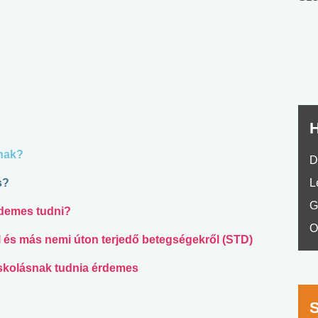
nyelvvizsga teszt -
teszt
No.42
H
znak?
D
s?
L
G
rdemes tudni?
O
l és más nemi úton terjedő betegségekről (STD)
skolásnak tudnia érdemes