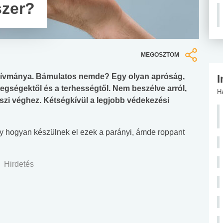
szer?
MEGOSZTOM
ívmánya. Bámulatos nemde? Egy olyan apróság,
I
egségektől és a terhességtől. Nem beszélve arról,
H
zi véghez. Kétségkívül a legjobb védekezési
gy hogyan készülnek el ezek a parányi, ámde roppant
Hirdetés