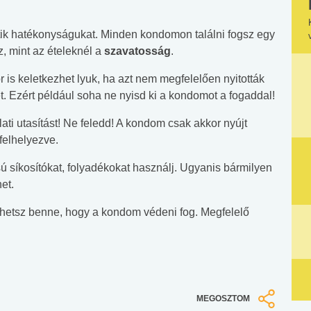
ik hatékonyságukat. Minden kondomon találni fogsz egy
ez, mint az ételeknél a
szavatosság
.
 is keletkezhet lyuk, ha azt nem megfelelően nyitották
ét. Ezért például soha ne nyisd ki a kondomot a fogaddal!
ati utasítást! Ne feledd! A kondom csak akkor nyújt
felhelyezve.
sú síkosítókat, folyadékokat használj. Ugyanis bármilyen
et.
lehetsz benne, hogy a kondom védeni fog. Megfelelő
MEGOSZTOM