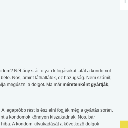
ndom? Néhány srác olyan kifogásokat talál a kondomot
k bele. Nos, amint láthattátok, ez hazugság. Nem számít,
álja megúszni a dolgot. Ma már
méretenként gyártják
,
 legapróbb rést is észlelni fogják még a gyártás során,
erint a kondomok könnyen kiszakadnak. Nos, bár
 hiba. A kondom kilyukadását a következő dolgok