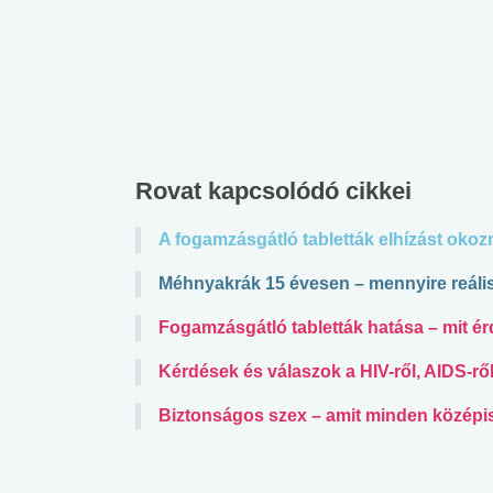
lábnyomod?
tudásteszt
Rovat kapcsolódó cikkei
A fogamzásgátló tabletták elhízást oko
Méhnyakrák 15 évesen – mennyire reáli
Fogamzásgátló tabletták hatása – mit é
Kérdések és válaszok a HIV-ről, AIDS-rő
Biztonságos szex – amit minden középi