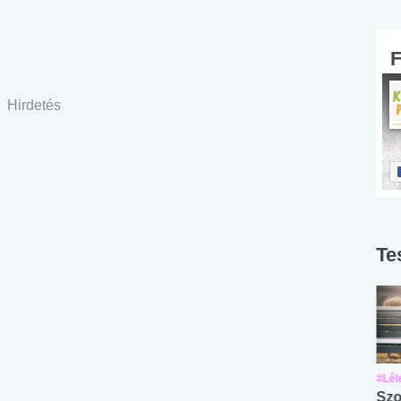
Hirdetés
Te
#Suli, munka
#Suli, munka
#Lél
Angol középfokú
Internet-függőség
Szo