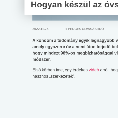
Hogyan készül az óv
2022.11.25.
1 PERCES OLVASÁSI IDŐ
A kondom a tudomány egyik legnagyobb v
amely egyszerre óv a nemi úton terjedő bet
hogy mindezt 98%-os megbízhatósággal vis
módszer.
Első körben íme, egy érdekes
videó
arról, ho
hasznos „szerkezetek”.