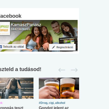
Facebook
szteld a tudásod!
ek
#Drog, cigi, alkohol
#Zöldövezet
rongás teszt
Gondot jelent az
Mekkora az ö