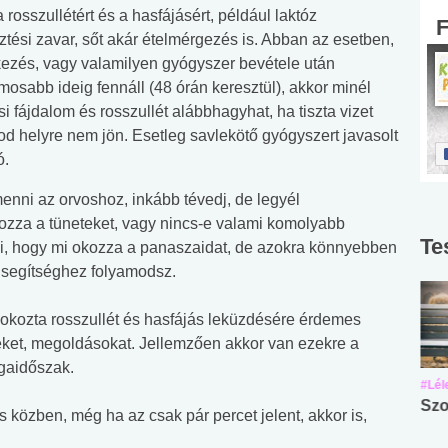
rosszullétért és a hasfájásért, például laktóz
tési zavar, sőt akár ételmérgezés is. Abban az esetben,
tkezés, vagy valamilyen gyógyszer bevétele után
amosabb ideig fennáll (48 órán keresztül), akkor minél
 fájdalom és rosszullét alábbhagyhat, ha tiszta vizet
rod helyre nem jön. Esetleg savlekötő gyógyszert javasolt
ó.
nni az orvoshoz, inkább tévedj, de legyél
okozza a tüneteket, vagy nincs-e valami komolyabb
Te
ki, hogy mi okozza a panaszaidat, de azokra könnyebben
 segítséghez folyamodsz.
sz okozta rosszullét és hasfájás leküzdésére érdemes
ket, megoldásokat. Jellemzően akkor van ezekre a
gaidőszak.
#Suli, munka
#Suli, munka
#Lél
Angol középfokú
Internet-függőség
Szo
 közben, még ha az csak pár percet jelent, akkor is,
nyelvvizsga teszt -
teszt