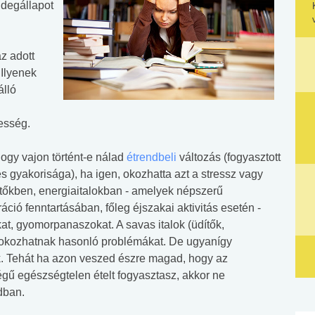
idegállapot
z adott
 Ilyenek
álló
esség.
ogy vajon történt-e nálad
étrendbeli
változás (fogyasztott
és gyakorisága), ha igen, okozhatta azt a stressz vagy
tőkben, energiaitalokban - amelyek népszerű
ió fenntartásában, főleg éjszakai aktivitás esetén -
at, gyomorpanaszokat. A savas italok (üdítők,
n okozhatnak hasonló problémákat. De ugyanígy
ek. Tehát ha azon veszed észre magad, hogy az
ű egészségtelen ételt fogyasztasz, akkor ne
dban.