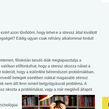
zért azon tűnődöm, hogy lehet-e a stressz által kiváltott
egséget? Eddig ugyan csak néhány alkalommal fordult
yetemen, főiskolán tanuló diák megtapasztalja a
, valóban előfordulhat, hogy a stressz okozza nálad a
n kiderült, hogy a különféle bélrendszeri problémákban,
szenvedő betegek esetében sokkal magasabb stressz
ek nem állt fenn ismert belgyógyászati probléma. A
essz okozta a problémákat, vagy a már meglévő állapot
zichológiai