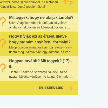
Kérdezz orvos szakértőinktől, és biztosan
választ lelsz égető problémáidra!
Mit tegyek, hogy ne utáljak tanulni?
Üdv! Világéletemben kitűnő tanuló voltam,
általános iskolában és középiskolában is....
Hogy hívják ezt az érzést, illetve
hogy tudnám enyhíteni, formálni?
Megpróbálom elmagyarázni, bár előttem sem
tiszta még. Szóval van egy sorozat, és van...
Hogyan tovább? Mit tegyek? (17) -
II.
Tisztelt Szakértő Asszony! Az óév utolsó
napján küldött kérdésemre január 9-én adott...
ÉN IS KÉRDEZEK