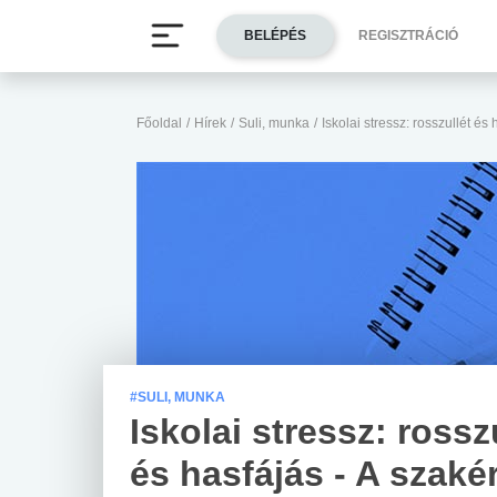
BELÉPÉS
REGISZTRÁCIÓ
Főoldal
/
Hírek
/
Suli, munka
/
Iskolai stressz: rosszullét és
#SULI, MUNKA
Iskolai stressz: rossz
és hasfájás - A szaké