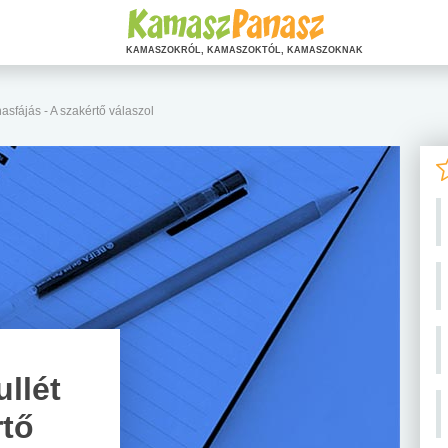
KAMASZOKRÓL, KAMASZOKTÓL, KAMASZOKNAK
 hasfájás - A szakértő válaszol
ullét
rtő