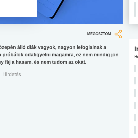
MEGOSZTOM
közepén álló diák vagyok, nagyon lefoglalnak a
I
oha próbálok odafigyelni magamra, ez nem mindig jön
H
y fáj a hasam, és nem tudom az okát.
Hirdetés