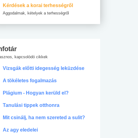
Kérdések a korai terhességről
Aggodalmak, kételyek a terhességről
nfotár
asznos, kapcsolódó cikkek
Vizsgák előtti idegesség leküzdése
A tökéletes fogalmazás
Plágium - Hogyan kerüld el?
Tanulási tippek otthonra
Mit csinálj, ha nem szereted a sulit?
Az agy eledelei