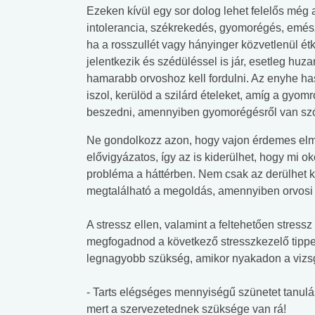
Ezeken kívül egy sor dolog lehet felelős még a 
intolerancia, székrekedés, gyomorégés, emész
ha a rosszullét vagy hányinger közvetlenül é
jelentkezik és szédüléssel is jár, esetleg huz
hamarabb orvoshoz kell fordulni. Az enyhe hasi
iszol, kerülöd a szilárd ételeket, amíg a gyom
beszedni, amennyiben gyomorégésről van sz
Ne gondolkozz azon, hogy vajon érdemes elme
elővigyázatos, így az is kiderülhet, hogy mi 
probléma a háttérben. Nem csak az derülhet 
megtalálható a megoldás, amennyiben orvosi
A stressz ellen, valamint a feltehetően stres
megfogadnod a következő stresszkezelő tippe
legnagyobb szükség, amikor nyakadon a vizs
 alkohol
#Zöldövezet
#Betegségek
lent az
Mekkora az ökológiai
Elsősegély
- Tarts elégséges mennyiségű szünetet tanulás
lábnyomod?
tudásteszt
mert a szervezetednek szüksége van rá!