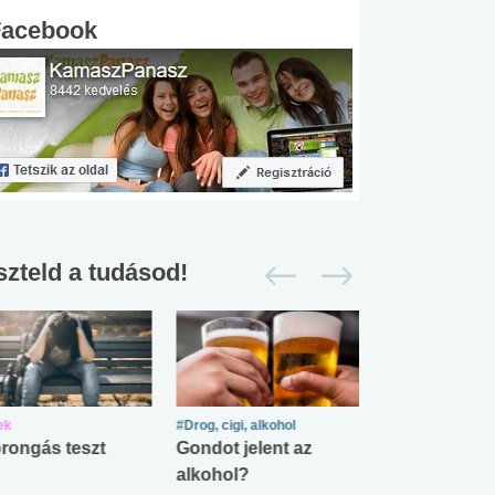
Facebook
szteld a tudásod!
ek
#Drog, cigi, alkohol
#Zöldövezet
rongás teszt
Gondot jelent az
Mekkora az ö
alkohol?
lábnyomod?