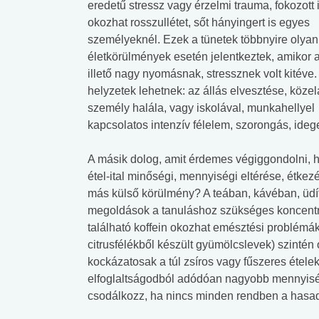
eredetű stressz vagy érzelmi trauma, fokozott 
okozhat rosszullétet, sőt hányingert is egyes
személyeknél. Ezek a tünetek többnyire olyan
életkörülmények esetén jelentkeztek, amikor a
illető nagy nyomásnak, stressznek volt kitéve.
helyzetek lehetnek: az állás elvesztése, közel
személy halála, vagy iskolával, munkahellyel
kapcsolatos intenzív félelem, szorongás, ideg
A másik dolog, amit érdemes végiggondolni, h
étel-ital minőségi, mennyiségi eltérése, étkez
más külső körülmény? A teában, kávéban, üdí
megoldások a tanuláshoz szükséges koncentrác
található koffein okozhat emésztési problémák
citrusfélékből készült gyümölcslevek) szinté
kockázatosak a túl zsíros vagy fűszeres étel
elfoglaltságodból adódóan nagyobb mennyiség
csodálkozz, ha nincs minden rendben a hasa