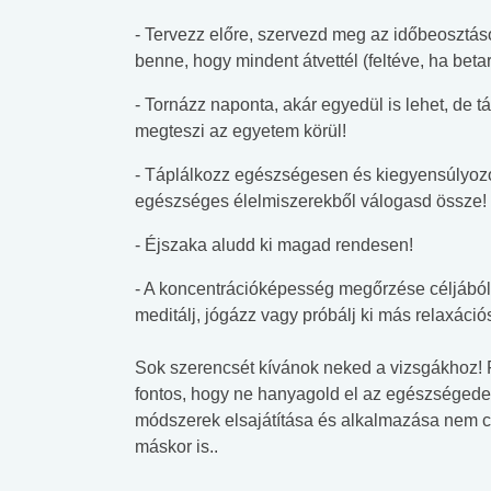
- Tervezz előre, szervezd meg az időbeosztáso
benne, hogy mindent átvettél (feltéve, ha betar
- Tornázz naponta, akár egyedül is lehet, de 
megteszi az egyetem körül!
- Táplálkozz egészségesen és kiegyensúlyozot
egészséges élelmiszerekből válogasd össze!
- Éjszaka aludd ki magad rendesen!
- A koncentrációképesség megőrzése céljából
meditálj, jógázz vagy próbálj ki más relaxációs
Sok szerencsét kívánok neked a vizsgákhoz! F
fontos, hogy ne hanyagold el az egészségedet
módszerek elsajátítása és alkalmazása nem 
máskor is..