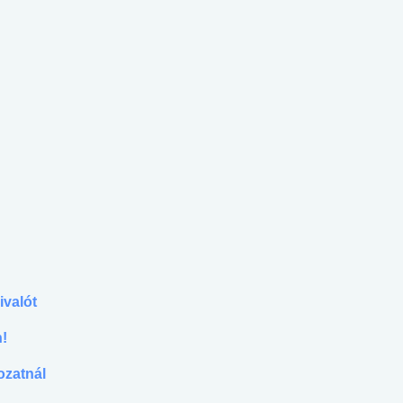
?
ivalót
n!
ozatnál