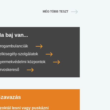
MÉG TÖBB TESZT
a baj van...
rogambulanciák
elkisegély-szolgálatok
yermekvédelmi központok
rvoskereső
Szavazás
zoktál lesni vagy puskázni