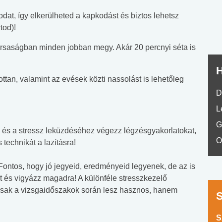
No.42
dat, így elkerülheted a kapkodást és biztos lehetsz
tod)!
társaságban minden jobban megy. Akár 20 percnyi séta is
H
tan, valamint az evések közti nassolást is lehetőleg
D
L
G
 és a stressz leküzdéséhez végezz légzésgyakorlatokat,
O
 technikát a lazításra!
ontos, hogy jó jegyeid, eredményeid legyenek, de az is
 és vigyázz magadra! A különféle stresszkezelő
csak a vizsgaidőszakok során lesz hasznos, hanem
S