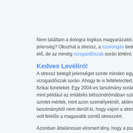
Nem találtam a dologra logikus magyarázatot, e
jelenség? Okozhat a stressz, a
szorongás
bet
elő, de az mindig
vizsgaidőszak
során történt.
Kedves Levélíró!
A stressz betegít jelenséget szinte minden eg
vizsgaidőszak során. Ahogy te is feltételezted
fizikai tüneteket. Egy 2004-es tanulmány sorá
mint például az irritábilis bélszindrómában 
szintet mértek, mint azon személyeknél, akikn
tanulmányból nem derült ki, hogy vajon a str
volt felelős a magasabb szintű stresszért.
Azonban általánosan elismert tény, hogy a ps