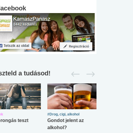
Facebook
szteld a tudásod!
ek
#Drog, cigi, alkohol
#Zöldövezet
rongás teszt
Gondot jelent az
Mekkora az ö
alkohol?
lábnyomod?