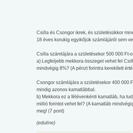
Csilla és Csongor ikrek, és születésükkor min
18 éves korukig egyikőjük számlájáról sem vet
Csilla számlájára a születésekor 500 000 Ft-o
a) Legfeljebb mekkora összeget vehet fel Csil
mindvégig 8%? (A pénzt forintra kerekített érték
Csongor számlájára a születésekor 400 000 Ft
mindig azonos kamatlábbal.
b) Mekkora ez a félévenkénti kamatláb, ha tu
millió forintot vehet fel? (A kamatláb mindvégi
meg! (7 pont)
(eduline)