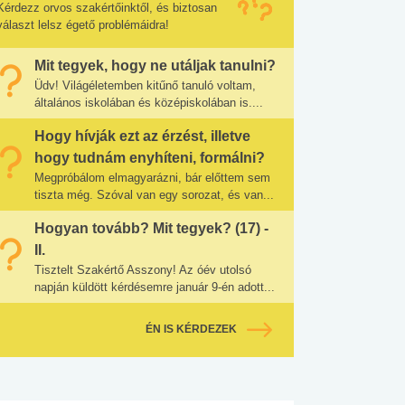
Kérdezz orvos szakértőinktől, és biztosan
választ lelsz égető problémáidra!
Mit tegyek, hogy ne utáljak tanulni?
Üdv! Világéletemben kitűnő tanuló voltam,
általános iskolában és középiskolában is....
Hogy hívják ezt az érzést, illetve
hogy tudnám enyhíteni, formálni?
Megpróbálom elmagyarázni, bár előttem sem
tiszta még. Szóval van egy sorozat, és van...
Hogyan tovább? Mit tegyek? (17) -
II.
Tisztelt Szakértő Asszony! Az óév utolsó
napján küldött kérdésemre január 9-én adott...
ÉN IS KÉRDEZEK