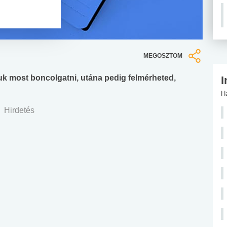
MEGOSZTOM
gjuk most boncolgatni, utána pedig felmérheted,
I
H
Hirdetés