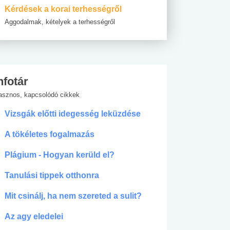
Kérdések a korai terhességről
Aggodalmak, kételyek a terhességről
nfotár
asznos, kapcsolódó cikkek
Vizsgák előtti idegesség leküzdése
A tökéletes fogalmazás
Plágium - Hogyan kerüld el?
Tanulási tippek otthonra
Mit csinálj, ha nem szereted a sulit?
Az agy eledelei