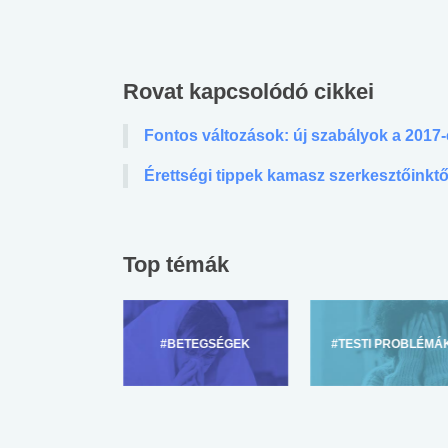
Rovat kapcsolódó cikkei
Fontos változások: új szabályok a 2017-
Érettségi tippek kamasz szerkesztőinkt
Top témák
ZÜLŐKNEK
#BETEGSÉGEK
#TESTI PROBLÉMÁ