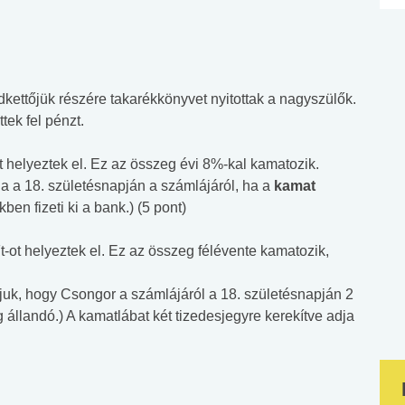
dkettőjük részére takarékkönyvet nyitottak a nagyszülők.
tek fel pénzt.
t helyeztek el. Ez az összeg évi 8%-kal kamatozik.
la a 18. születésnapján a számlájáról, ha a
kamat
ben fizeti ki a bank.) (5 pont)
-ot helyeztek el. Ez az összeg félévente kamatozik,
djuk, hogy Csongor a számlájáról a 18. születésnapján 2
g állandó.) A kamatlábat két tizedesjegyre kerekítve adja