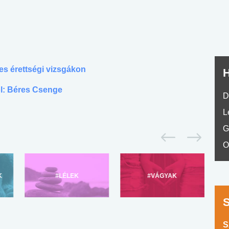
No.42
es érettségi vizsgákon
H
ől: Béres Csenge
D
L
G
O
K
#LÉLEK
#VÁGYAK
S