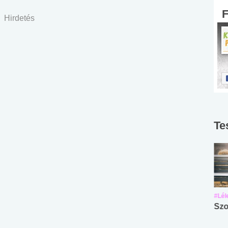
Hirdetés
Te
#Suli, munka
#Suli, munka
#Lél
Angol középfokú
Internet-függőség
Szo
nyelvvizsga teszt -
teszt