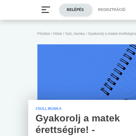
BELÉPÉS
REGISZTRÁCIÓ
Főoldal
/
Hírek
/
Suli, munka
/
Gyakorolj a matek érettségir
#SULI, MUNKA
Gyakorolj a matek
érettségire! -