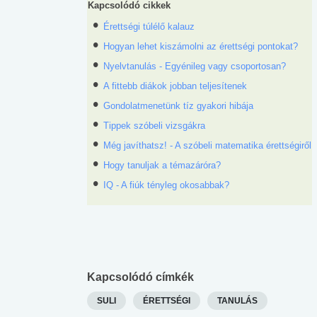
Kapcsolódó cikkek
Érettségi túlélő kalauz
Hogyan lehet kiszámolni az érettségi pontokat?
Nyelvtanulás - Egyénileg vagy csoportosan?
A fittebb diákok jobban teljesítenek
Gondolatmenetünk tíz gyakori hibája
Tippek szóbeli vizsgákra
Még javíthatsz! - A szóbeli matematika érettségiről
Hogy tanuljak a témazáróra?
IQ - A fiúk tényleg okosabbak?
Kapcsolódó címkék
SULI
ÉRETTSÉGI
TANULÁS