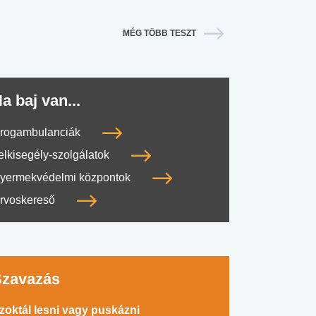
MÉG TÖBB TESZT
a baj van...
rogambulanciák
elkisegély-szolgálatok
yermekvédelmi központok
rvoskereső
#SULI, MUNKA
#DROG, CIGI, ALKOHOL
#TÁPLÁLK
Szavazás
zoktál lesni vagy puskázni