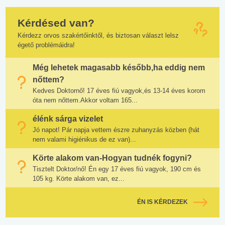
Kérdésed van?
Kérdezz orvos szakértőinktől, és biztosan választ lelsz
égető problémáidra!
Még lehetek magasabb később,ha eddig nem
nőttem?
Kedves Doktornő! 17 éves fiú vagyok,és 13-14 éves korom
óta nem nőttem.Akkor voltam 165...
élénk sárga vizelet
Jó napot! Pár napja vettem észre zuhanyzás közben (hát
nem valami higiénikus de ez van)...
Körte alakom van-Hogyan tudnék fogyni?
Tisztelt Doktor/nő! Én egy 17 éves fiú vagyok, 190 cm és
105 kg. Körte alakom van, ez...
ÉN IS KÉRDEZEK