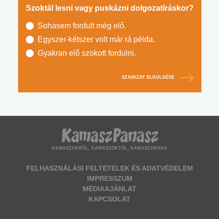
Szoktál lesni vagy puskázni dolgozatíráskor?
Sohasem fordult még elő.
Egyszer-kétszer volt már rá példa.
Gyakran elő szokott fordulni.
SZAVAZAT ELKÜLDÉSE
KAMASZOKRÓL, KAMASZOKTÓL, KAMASZOKNAK
FELHASZNÁLÁSI FELTÉTELEK ÉS ADATVÉDELEM
IMPRESSZUM
MÉDIAAJÁNLAT
KAPCSOLAT