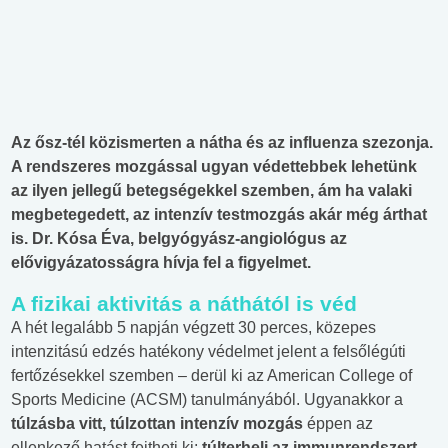
Az ősz-tél közismerten a nátha és az influenza szezonja.
A rendszeres mozgással ugyan védettebbek lehetünk
az ilyen jellegű betegségekkel szemben, ám ha valaki
megbetegedett, az intenzív testmozgás akár még árthat
is. Dr. Kósa Éva, belgyógyász-angiológus az
elővigyázatosságra hívja fel a figyelmet.
A fizikai aktivitás a náthától is véd
A hét legalább 5 napján végzett 30 perces, közepes
intenzitású edzés hatékony védelmet jelent a felsőlégúti
fertőzésekkel szemben – derül ki az American College of
Sports Medicine (ACSM) tanulmányából. Ugyanakkor a
túlzásba vitt, túlzottan intenzív mozgás
éppen az
ellenkező hatást fejtheti ki:
túlterheli az immunrendszert
,