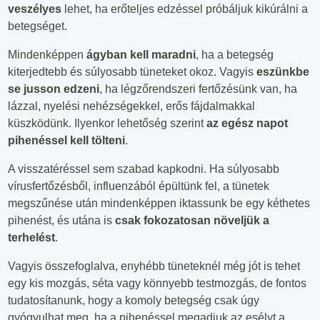
veszélyes
lehet, ha erőteljes edzéssel próbáljuk kikúrálni a
betegséget.
Mindenképpen
ágyban kell maradni
, ha a betegség
kiterjedtebb és súlyosabb tüneteket okoz. Vagyis
eszünkbe
se jusson edzeni
, ha légzőrendszeri fertőzésünk van, ha
lázzal, nyelési nehézségekkel, erős fájdalmakkal
küszködünk. Ilyenkor lehetőség szerint
az egész napot
pihenéssel kell tölteni
.
A visszatéréssel sem szabad kapkodni. Ha súlyosabb
vírusfertőzésből, influenzából épültünk fel, a tünetek
megszűnése után mindenképpen iktassunk be egy kéthetes
pihenést, és utána is
csak fokozatosan növeljük a
terhelést
.
Vagyis összefoglalva,
enyhébb tüneteknél még jót is tehet
egy kis mozgás, séta vagy könnyebb testmozgás, de fontos
tudatosítanunk, hogy a komoly betegség csak úgy
gyógyulhat meg, ha a pihenéssel megadjuk az esélyt a