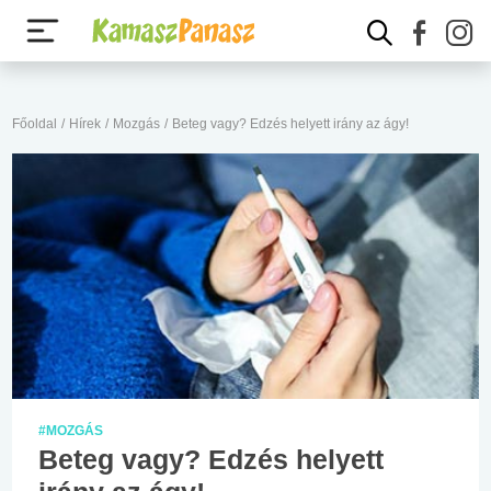
Főoldal
/
Hírek
/
Mozgás
/
Beteg vagy? Edzés helyett irány az ágy!
#MOZGÁS
Beteg vagy? Edzés helyett