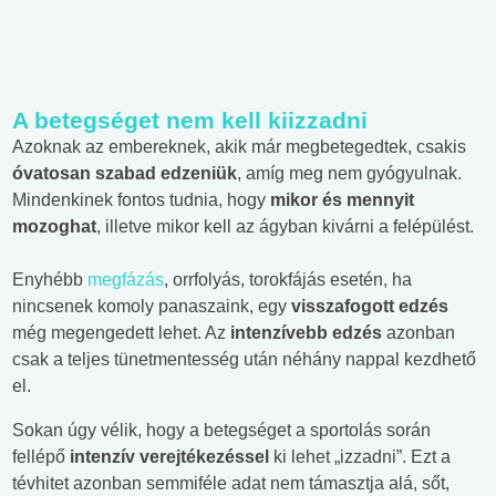
A betegséget nem kell kiizzadni
Azoknak az embereknek, akik már megbetegedtek, csakis
óvatosan szabad edzeniük
, amíg meg nem gyógyulnak.
Mindenkinek fontos tudnia, hogy
mikor és mennyit
mozoghat
, illetve
mikor kell az ágyban kivárni a felépülést.
Enyhébb
megfázás
, orrfolyás, torokfájás esetén, ha
nincsenek komoly panaszaink, egy
visszafogott edzés
még megengedett lehet. Az
intenzívebb edzés
azonban
csak a teljes tünetmentesség után néhány nappal kezdhető
el.
Sokan úgy vélik, hogy a betegséget a sportolás során
fellépő
intenzív verejtékezéssel
ki lehet „izzadni”. Ezt a
tévhitet azonban semmiféle adat nem támasztja alá, sőt,