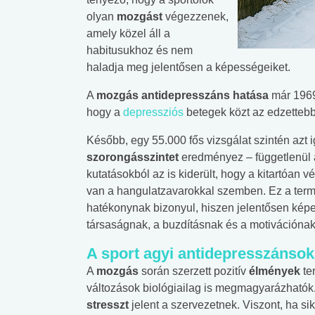
olyan
mozgást
végezzenek,
amely közel áll a
habitusukhoz és nem
haladja meg jelentősen a képességeiket.
A
mozgás antidepresszáns hatása
már 1969 
hogy a
depressziós
betegek közt az edzetteb
Később, egy 55.000 fős vizsgálat szintén azt 
szorongásszintet
eredményez – függetlenül a
kutatásokból az is kiderült, hogy a kitartóan v
van a hangulatzavarokkal szemben. Ez a ter
hatékonynak bizonyul, hiszen jelentősen kép
társaságnak, a buzdításnak és a motivációna
A sport agyi antidepresszánsok
A
mozgás
során szerzett pozitív
élmények
te
változások biológiailag is megmagyarázhatók.
stresszt
jelent a szervezetnek. Viszont, ha sik