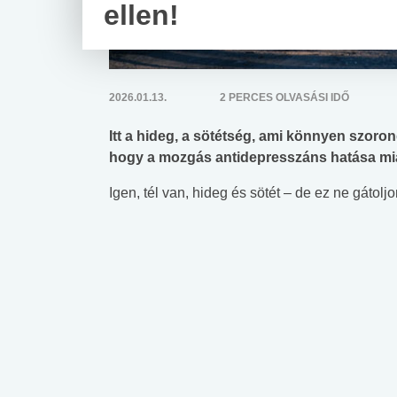
ellen!
2026.01.13.
2 PERCES OLVASÁSI IDŐ
Itt a hideg, a sötétség, ami könnyen szoro
hogy a mozgás antidepresszáns hatása mia
Igen, tél van, hideg és sötét – de ez ne gátolj