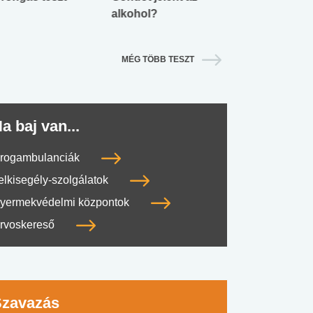
alkohol?
lábnyomod?
MÉG TÖBB TESZT
a baj van...
rogambulanciák
elkisegély-szolgálatok
yermekvédelmi központok
rvoskereső
Szavazás