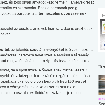
zhez,
és több olyan anyagot kezd termelni, amelyek részt
renalint és szerotonint. Ezek a hormonok pedig
n végzett
sport
egyfajta
természetes gyógyszernek
érzetet az opiátok, amelyek hiányát akkor is érezhetjük,
seket.
portol
, az jelentős
szociális előnyöket
is élvez, hiszen a
merősökre, barátokra tehet szert. Ráadásul a
társaság
tmód
megvalósításában, amely erős összekötő kapocs.
Te
at, de a sport fizikai előnyeit is tekintetbe vesszük,
nnyebb és a közepes intenzitású mozgásformák hatása
HO ajánlásának megfelelően
legalább heti 150 percet
kken a vérnyomásunk, a koleszterinszintünk, a
 emlő-, prosztata- és tüdőrákot, valamint jelentősen
#Suli, munka
#Suli, munka
#Lél
Angol középfokú
Internet-függőség
Szo