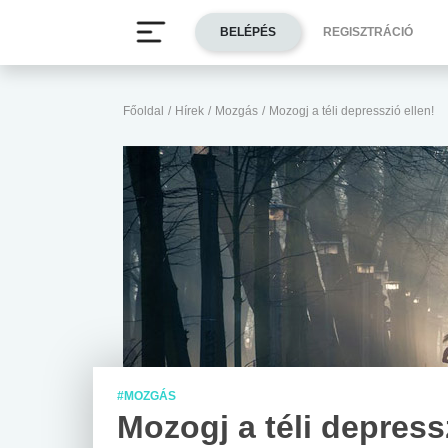
BELÉPÉS
REGISZTRÁCIÓ
Főoldal
/
Hírek
/
Mozgás
/
Mozogj a téli depresszió ellen!
#MOZGÁS
Mozogj a téli depress