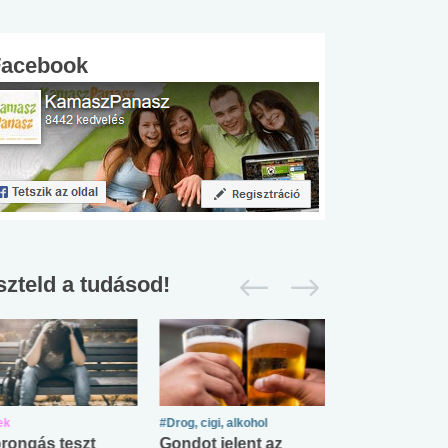
Facebook
szteld a tudásod!
ek
#Drog, cigi, alkohol
#Zöldövezet
rongás teszt
Gondot jelent az
Mekkora az ö