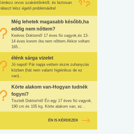
Kérdezz orvos szakértőinktől, és biztosan
választ lelsz égető problémáidra!
Még lehetek magasabb később,ha
eddig nem nőttem?
Kedves Doktornő! 17 éves fiú vagyok,és 13-
14 éves korom óta nem nőttem.Akkor voltam
165...
élénk sárga vizelet
Jó napot! Pár napja vettem észre zuhanyzás
közben (hát nem valami higiénikus de ez
van)...
Körte alakom van-Hogyan tudnék
fogyni?
Tisztelt Doktor/nő! Én egy 17 éves fiú vagyok,
190 cm és 105 kg. Körte alakom van, ez...
ÉN IS KÉRDEZEK