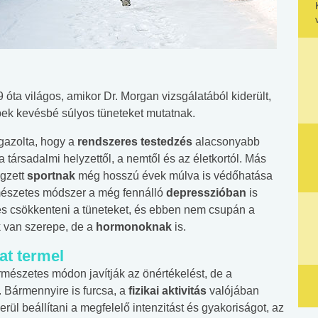
óta világos, amikor Dr. Morgan vizsgálatából kiderült,
bek kevésbé súlyos tüneteket mutatnak.
igazolta, hogy a
rendszeres testedzés
alacsonyabb
 társadalmi helyzettől, a nemtől és az életkortól. Más
égzett
sportnak
még hosszú évek múlva is védőhatása
mészetes módszer a még fennálló
depresszióban
is
es csökkenteni a tüneteket, és ebben nem csupán a
k van szerepe, de a
hormonoknak
is.
at termel
rmészetes módon javítják az önértékelést, de a
 Bármennyire is furcsa, a
fizikai aktivitás
valójában
erül beállítani a megfelelő intenzitást és gyakoriságot, az