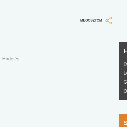
nyelvvizsga teszt -
teszt
No.42
MEGOSZTOM
H
Hirdetés
D
L
G
O