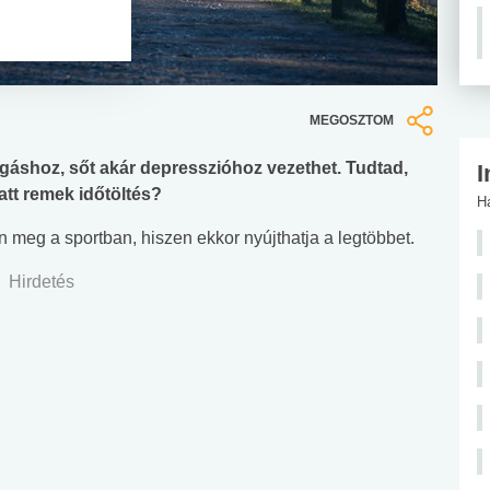
MEGOSZTOM
ngáshoz, sőt akár depresszióhoz vezethet. Tudtad,
I
tt remek időtöltés?
H
on meg a sportban, hiszen ekkor nyújthatja a legtöbbet.
Hirdetés