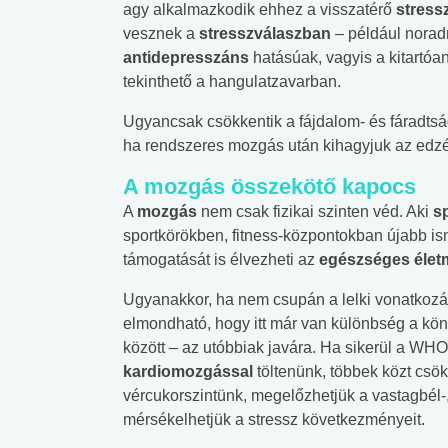
agy alkalmazkodik ehhez a visszatérő
stress
vesznek a
stresszválaszban
– például norad
antidepresszáns
hatásúak, vagyis a kitartóa
tekinthető a hangulatzavarban.
Ugyancsak csökkentik a fájdalom- és fáradtság
ha rendszeres mozgás után kihagyjuk az edzé
A mozgás összekötő kapocs
A
mozgás
nem csak fizikai szinten véd. Aki
s
sportkörökben, fitness-központokban újabb is
támogatását is élvezheti az
egészséges éle
Ugyanakkor, ha nem csupán a lelki vonatkozások
elmondható, hogy itt már van különbség a kö
között – az utóbbiak javára. Ha sikerül a W
kardiomozgással
töltenünk, többek közt csö
vércukorszintünk, megelőzhetjük a vastagbél-,
mérsékelhetjük a stressz következményeit.
 alkohol
#Zöldövezet
#Betegségek
lent az
Mekkora az ökológiai
Elsősegély