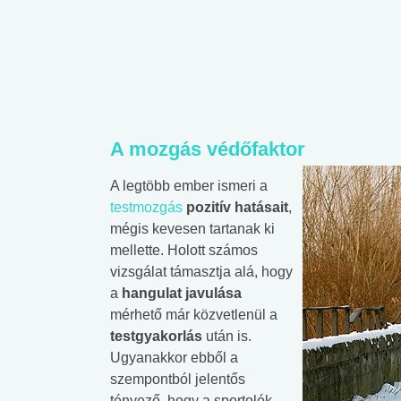
A mozgás védőfaktor
A legtöbb ember ismeri a
testmozgás
pozitív hatásait
,
mégis kevesen tartanak ki
mellette. Holott számos
vizsgálat támasztja alá, hogy
a
hangulat javulása
mérhető már közvetlenül a
testgyakorlás
után is.
Ugyanakkor ebből a
szempontból jelentős
tényező, hogy a sportolók