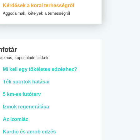
Kérdések a korai terhességről
Aggodalmak, kételyek a terhességről
nfotár
asznos, kapcsolódó cikkek
Mi kell egy tökéletes edzéshez?
Téli sportok hatásai
5 km-es futóterv
Izmok regenerálása
Az izomláz
Kardio és aerob edzés