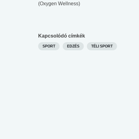
(Oxygen Wellness)
lábnyomod?
tudásteszt
Kapcsolódó címkék
SPORT
EDZÉS
TÉLI SPORT