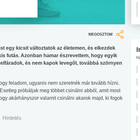
MEGOSZTOM
 egy kicsit változtatok az életemen, és elkezdek
I
 kis futás. Azonban hamar észrevettem, hogy egyik
H
 elfáradok, és nem kapok levegőt, továbbá szörnyen
 hogy feladom, ugyanis nem szeretnék már tovább hízni.
etleg próbáljak meg többet csinálni abból, amit most
ogy akárhányszor valamit csinálni akarok majd, ki fogok
Hirdetés