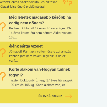
Kérdezz orvos szakértőinktől, és biztosan
választ lelsz égető problémáidra!
Még lehetek magasabb később,ha
eddig nem nőttem?
Kedves Doktornő! 17 éves fiú vagyok,és 13-
14 éves korom óta nem nőttem.Akkor voltam
165...
élénk sárga vizelet
Jó napot! Pár napja vettem észre zuhanyzás
közben (hát nem valami higiénikus de ez
van)...
Körte alakom van-Hogyan tudnék
fogyni?
Tisztelt Doktor/nő! Én egy 17 éves fiú vagyok,
190 cm és 105 kg. Körte alakom van, ez...
ÉN IS KÉRDEZEK