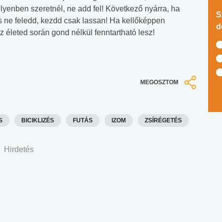
yenben szeretnél, ne add fel! Következő nyárra, ha
S
s ne feledd, kezdd csak lassan! Ha kellőképpen
d
életed során gond nélkül fenntartható lesz!
MEGOSZTOM
S
BICIKLIZÉS
FUTÁS
IZOM
ZSÍRÉGETÉS
Hirdetés