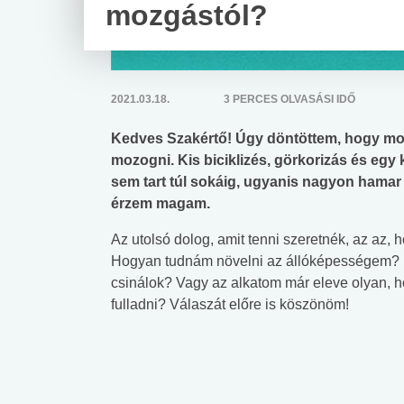
mozgástól?
2021.03.18.
3 PERCES OLVASÁSI IDŐ
Kedves Szakértő! Úgy döntöttem, hogy most
mozogni. Kis biciklizés, görkorizás és egy
sem tart túl sokáig, ugyanis nagyon hamar
érzem magam.
Az utolsó dolog, amit tenni szeretnék, az az,
Hogyan tudnám növelni az állóképességem? Es
csinálok? Vagy az alkatom már eleve olyan, h
fulladni? Válaszát előre is köszönöm!