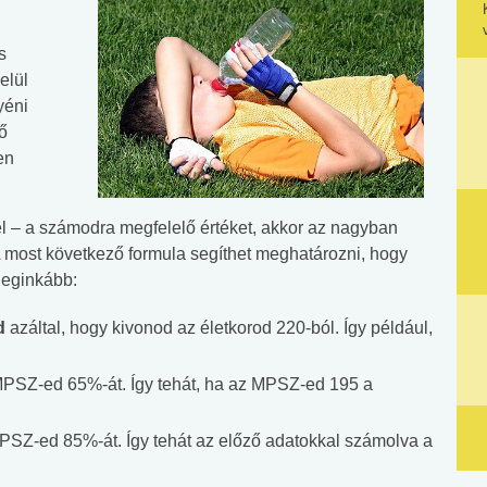
s
elül
yéni
ő
en
l – a számodra megfelelő értéket, akkor az nagyban
 most következő formula segíthet meghatározni, hogy
leginkább:
d
azáltal, hogy kivonod az életkorod 220-ból. Így például,
MPSZ-ed 65%-át. Így tehát, ha az MPSZ-ed 195 a
PSZ-ed 85%-át. Így tehát az előző adatokkal számolva a