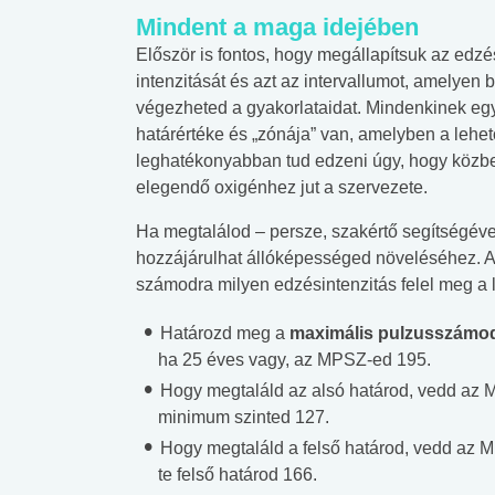
Mindent a maga idejében
Először is fontos, hogy megállapítsuk az edzé
intenzitását és azt az intervallumot, amelyen b
végezheted a gyakorlataidat. Mindenkinek eg
határértéke és „zónája” van, amelyben a lehet
leghatékonyabban tud edzeni úgy, hogy közb
elegendő oxigénhez jut a szervezete.
Ha megtalálod – persze, szakértő segítségéve
hozzájárulhat állóképességed növeléséhez. A
számodra milyen edzésintenzitás felel meg a 
Határozd meg a
maximális pulzusszámo
ha 25 éves vagy, az MPSZ-ed 195.
Hogy megtaláld az alsó határod, vedd az 
minimum szinted 127.
Hogy megtaláld a felső határod, vedd az M
te felső határod 166.