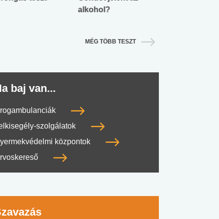
alkohol?
lábnyomod?
MÉG TÖBB TESZT
a baj van...
rogambulanciák
elkisegély-szolgálatok
yermekvédelmi központok
rvoskereső
Szavazás