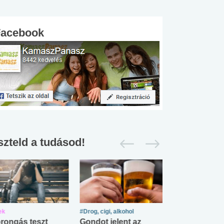
Facebook
szteld a tudásod!
ek
#Drog, cigi, alkohol
#Zöldövezet
rongás teszt
Gondot jelent az
Mekkora az ö