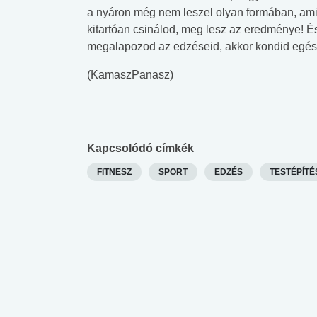
a nyáron még nem leszel olyan formában, amil
kitartóan csinálod, meg lesz az eredménye! É
megalapozod az edzéseid, akkor kondid egész 
(KamaszPanasz)
Kapcsolódó címkék
FITNESZ
SPORT
EDZÉS
TESTÉPÍTÉ