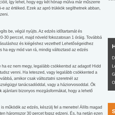
ióit, így lehet, hogy egy két hónap múlva már műszerre
nyelvvizsga teszt -
teszt
ó-e az értéked. Ezek az apró trükkök segíthetnek abban,
No.42
zeni.
íts be, végül nyújts. Az edzés időtartamát és
20-30 perccel, majd növeld fokozatosan 1 óráig. Továbbá
ásuláshoz és kiégéshez vezethet! Lehetőségeidhez
H
és ha egy mód van rá, mindig változtasd az edzés
D
e ha ez nem megy, legalább csökkentsd az adagot! Hidd
L
 tudsz venni. Ha leteszed, vagy legalább csökkented a
G
vábbá, amikor csak változtatni szeretnél az
O
szségügyi tanácsadóddal, vagy a háziorvosoddal. Ők
 ajánlani bizonyos mozgásformákat, hogy a lehető
 is működik az edzés, készülj fel a menetre! Állíts magad
éten háromszor 30 percet fogsz edzeni. És, ha netán ezen