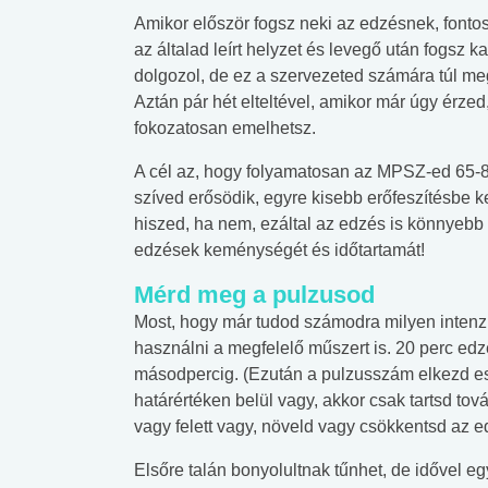
Amikor először fogsz neki az edzésnek, fonto
az általad leírt helyzet és levegő után fogsz 
dolgozol, de ez a szervezeted számára túl meg
Aztán pár hét elteltével, amikor már úgy érze
fokozatosan emelhetsz.
A cél az, hogy folyamatosan az MPSZ-ed 65-8
szíved erősödik, egyre kisebb erőfeszítésbe k
hiszed, ha nem, ezáltal az edzés is könnyebb 
edzések keménységét és időtartamát!
Mérd meg a pulzusod
Most, hogy már tudod számodra milyen intenzi
használni a megfelelő műszert is. 20 perc ed
másodpercig. (Ezután a pulzusszám elkezd es
határértéken belül vagy, akkor csak tartsd tová
vagy felett vagy, növeld vagy csökkentsd az e
 alkohol
#Zöldövezet
#Betegségek
Elsőre talán bonyolultnak tűnhet, de idővel eg
lent az
Mekkora az ökológiai
Elsősegély