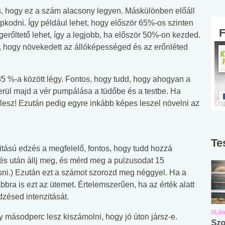
s, hogy ez a szám alacsony legyen. Máskülönben előáll
kapkodni. Így például lehet, hogy először 65%-os szinten
erőltető lehet, így a legjobb, ha először 50%-on kezded.
d, hogy növekedett az állóképességed és az erőnléted
5 %-a között légy. Fontos, hogy tudd, hogy ahogyan a
erül majd a vér pumpálása a tüdőbe és a testbe. Ha
lesz! Ezután pedig egyre inkább képes leszel növelni az
Te
tású edzés a megfelelő, fontos, hogy tudd hozzá
zés után állj meg, és mérd meg a pulzusodat 15
ni.) Ezután ezt a számot szorozd meg néggyel. Ha a
bbra is ezt az ütemet. Értelemszerűen, ha az érték alatt
dzésed intenzitását.
#Suli, munka
#Suli, munka
#Lél
y másodperc lesz kiszámolni, hogy jó úton jársz-e.
Angol középfokú
Internet-függőség
Szo