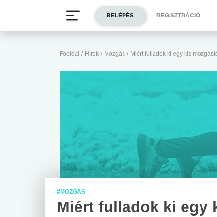
BELÉPÉS
REGISZTRÁCIÓ
Főoldal
/
Hírek
/
Mozgás
/
Miért fulladok ki egy kis mozgást
#MOZGÁS
Miért fulladok ki egy 