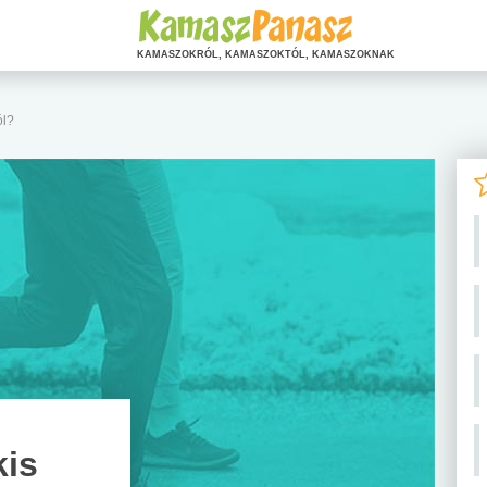
KAMASZOKRÓL, KAMASZOKTÓL, KAMASZOKNAK
ól?
kis