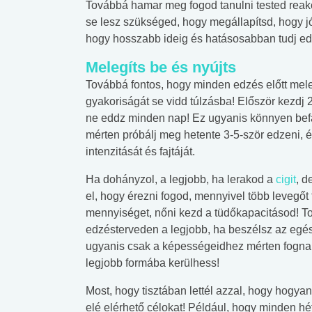
Továbbá hamar meg fogod tanulni tested reakc
lábnyomod?
tudásteszt
se lesz szükséged, hogy megállapítsd, hogy j
hogy hosszabb ideig és hatásosabban tudj ed
Melegíts be és nyújts
Továbbá fontos, hogy minden edzés előtt meleg
gyakoriságát se vidd túlzásba! Először kezdj 
ne eddz minden nap! Ez ugyanis könnyen bef
mérten próbálj meg hetente 3-5-ször edzeni, 
intenzitását és fajtáját.
Ha dohányzol, a legjobb, ha lerakod a
cigit
, d
el, hogy érezni fogod, mennyivel több levegőt
mennyiséget, nőni kezd a tüdőkapacitásod! To
edzésterveden a legjobb, ha beszélsz az egé
ugyanis csak a képességeidhez mérten fognak
legjobb formába kerülhess!
Most, hogy tisztában lettél azzal, hogy hogyan
elé elérhető célokat! Például, hogy minden h