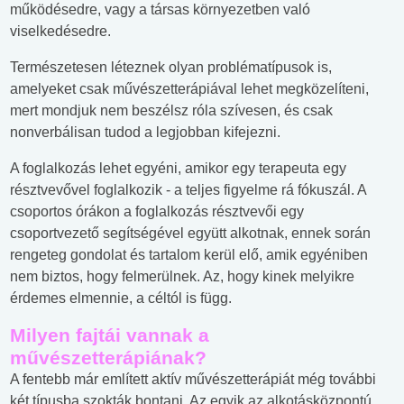
működésedre, vagy a társas környezetben való
viselkedésedre.
Természetesen léteznek olyan problématípusok is,
amelyeket csak művészetterápiával lehet megközelíteni,
mert mondjuk nem beszélsz róla szívesen, és csak
nonverbálisan tudod a legjobban kifejezni.
A foglalkozás lehet egyéni, amikor egy terapeuta egy
résztvevővel foglalkozik - a teljes figyelme rá fókuszál. A
csoportos órákon a foglalkozás résztvevői egy
csoportvezető segítségével együtt alkotnak, ennek során
rengeteg gondolat és tartalom kerül elő, amik egyéniben
nem biztos, hogy felmerülnek. Az, hogy kinek melyikre
érdemes elmennie, a céltól is függ.
Milyen fajtái vannak a
művészetterápiának?
A fentebb már említett aktív művészetterápiát még további
két típusba szokták bontani. Az egyik az alkotásközpontú