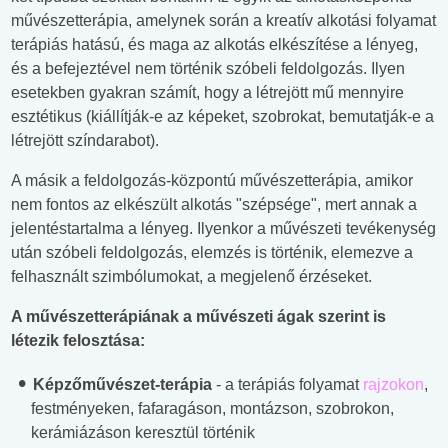
művészetterápia, amelynek során a kreatív alkotási folyamat
terápiás hatású, és maga az alkotás elkészítése a lényeg,
és a befejeztével nem történik szóbeli feldolgozás. Ilyen
esetekben gyakran számít, hogy a létrejött mű mennyire
esztétikus (kiállítják-e az képeket, szobrokat, bemutatják-e a
létrejött színdarabot).
A másik a feldolgozás-központú művészetterápia, amikor
nem fontos az elkészült alkotás "szépsége", mert annak a
jelentéstartalma a lényeg. Ilyenkor a művészeti tevékenység
után szóbeli feldolgozás, elemzés is történik, elemezve a
felhasznált szimbólumokat, a megjelenő érzéseket.
A művészetterápiának a művészeti ágak szerint is
létezik felosztása:
Képzőművészet-terápia
- a terápiás folyamat
rajzokon
,
festményeken, fafaragáson, montázson, szobrokon,
kerámiázáson keresztül történik