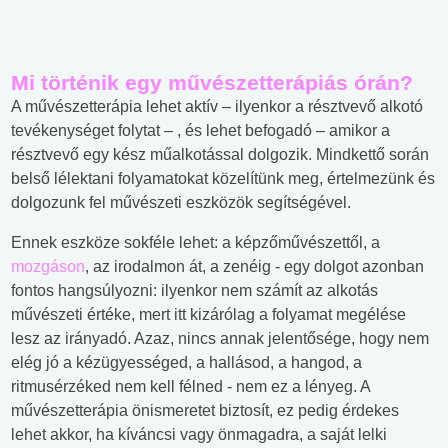
Mi történik egy művészetterápiás órán?
A művészetterápia lehet aktív – ilyenkor a résztvevő alkotó
tevékenységet folytat – , és lehet befogadó – amikor a
résztvevő egy kész műalkotással dolgozik. Mindkettő során
belső lélektani folyamatokat közelítünk meg, értelmezünk és
dolgozunk fel művészeti eszközök segítségével.
Ennek eszköze sokféle lehet: a képzőművészettől, a
mozgáson
, az irodalmon át, a zenéig - egy dolgot azonban
fontos hangsúlyozni: ilyenkor nem számít az alkotás
művészeti értéke, mert itt kizárólag a folyamat megélése
lesz az irányadó. Azaz, nincs annak jelentősége, hogy nem
elég jó a kézügyességed, a hallásod, a hangod, a
ritmusérzéked nem kell félned - nem ez a lényeg. A
művészetterápia önismeretet biztosít, ez pedig érdekes
lehet akkor, ha kíváncsi vagy önmagadra, a saját lelki