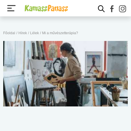
Főoldal
/
Hírek
/
Lélek
/
Mi a művészetterápia?