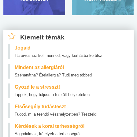
Kiemelt témák
Jogaid
Ha orvoshoz kell menned, vagy kórházba kerülsz
Mindent az allergiáról
Szénanátha? Ételallergia? Tudj meg többet!
Győzd le a stresszt!
Tippek, hogy túljuss a feszült helyzeteken.
Elsősegély tudásteszt
Tudod, mi a teendő vészhelyzetben? Teszteld!
Kérdések a korai terhességről
Aggodalmak, kételyek a terhességről