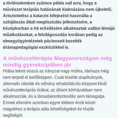
a történelemben számos példa vall arra, hogy a
művészet terápiás hatásának kiaknázása nem újkeletű.
Arisztotelész a katarzis kifejezést használta a
színjátszás általi megtisztulás jellemzésére, a
középkorban a hit erősítésére alkalmaztak vallási témájú
műalkotásokat, a felvilágosodás korában pedig az
elmegyógyintézetek pácienseit kezelték
drámapedagógiai eszközökkel is.
A művészetterápia Magyarországon még
mindig gyerekcipőben jár
Hiába tekint vissza az irányzat nagy múltra, idehaza még
nem terjedt el kellőképpen. Csak kisebb alapítványok,
alternatív iskolák és néhány rehabilitációs központ kínál
művészetterápiás órákat, az állami kórházakban nem
alkalmazzák, és a társadalombiztosítás sem támogatja.
Ennek ellenére azonban egyre többen érzik közel
magukhoz a terápia adta lehetőségeket és hívják
segítségül.