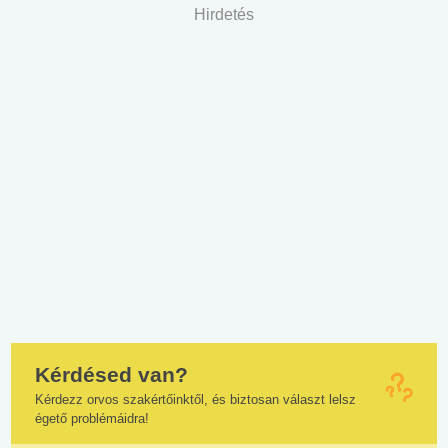
Hirdetés
Kérdésed van?
Kérdezz orvos szakértőinktől, és biztosan választ lelsz
égető problémáidra!