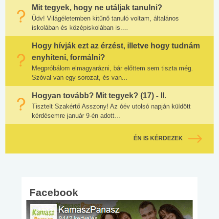
Mit tegyek, hogy ne utáljak tanulni?
Üdv! Világéletemben kitűnő tanuló voltam, általános
iskolában és középiskolában is....
Hogy hívják ezt az érzést, illetve hogy tudnám
enyhíteni, formálni?
Megpróbálom elmagyarázni, bár előttem sem tiszta még.
Szóval van egy sorozat, és van...
Hogyan tovább? Mit tegyek? (17) - II.
Tisztelt Szakértő Asszony! Az óév utolsó napján küldött
kérdésemre január 9-én adott...
ÉN IS KÉRDEZEK
Facebook