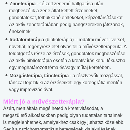
Zeneterápia
- célzott zenemű hallgatása után
megbeszélik a zene által keltett érzelmeket,
gondolatokat, felbukkanó emlékeket, képzettársításokat.
Az aktív zeneterápiában pedig hangszereken játszanak,
énekelnek.
Irodalomterápia
(biblioterápia) - irodalmi művet - verset,
novellát, regényrészletet olvas fel a művészetterapeuta. A
feldolgozás része az érzések, gondolatok megbeszélése.
Az aktív biblioterápia esetén a kreatív írás kerül fókuszba
egy meghatározott téma és/vagy műfaj keretében.
Mozgásterápia, táncterápia
- a résztvevők mozgással,
tánccal fejezik ki az érzéseiket, egy koreográfia mentén
vagy improvizációval.
Miért jó a művészetterápia?
Azért, mert általa megélheted a kreativitásodat, a
megszülető alkotásokban pedig olyan tudattalan tartalmak
is megjelenhetnek, amelyekhez csak így juthatsz közelebb.
Segít a pszichoszomatikus betegségek kialakulásának