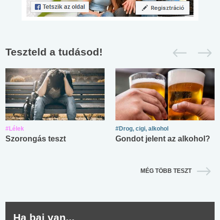
Teszteld a tudásod!
#Lélek
#Drog, cigi, alkohol
Szorongás teszt
Gondot jelent az alkohol?
MÉG TÖBB TESZT
Ha baj van...