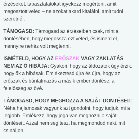
érzéseket, tapasztalatokat igyekezz megérteni, amit
megosztott veled – ne azokat akard kitalálni, amit tudni
szeretnél.
TÁMOGASD:
Támogasd az érzéseiben csak, mint a
döntésében, hogy megossza ezt veled, és ismerd el,
mennyire nehéz volt megtenni.
ISMÉTELD, HOGY AZ
ERŐSZAK
VAGY ZAKLATÁS
NEM AZ Ő HIBÁJA:
Gyakori, hogy az áldozatok úgy érzik,
hogy ők a hibásak. Emlékeztesd újra és újra, hogy az
erőszak és bántalmazás a másik ember döntése, a
felelősség az övé.
TÁMOGASD, HOGY MEGHOZZA A SAJÁT DÖNTÉSEIT:
Néha hajlamosak vagyunk azt gondolni, hogy tudjuk, mi a
legjobb. Emlékezz, hogy joga van meghozni a saját
döntéseit. Azzal nem segítesz, ha megmondod neki, mit
csináljon.