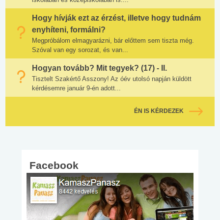
Hogy hívják ezt az érzést, illetve hogy tudnám
enyhíteni, formálni?
Megpróbálom elmagyarázni, bár előttem sem tiszta még.
Szóval van egy sorozat, és van...
Hogyan tovább? Mit tegyek? (17) - II.
Tisztelt Szakértő Asszony! Az óév utolsó napján küldött
kérdésemre január 9-én adott...
ÉN IS KÉRDEZEK
Facebook