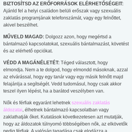
BIZTOSÍTSD AZ ERŐFORRÁSOK ELÉRHETŐSÉGEIT:
Ajánld fel a helyi családon belüli erőszak vagy szexuális
zaklatás programjának telefonszámát, vagy egy felnőttet,
akivel beszélhet.
MŰVELD MAGAD:
Dolgozz azon, hogy megértsd a
bántalmazó kapcsolatokat, szexuális bántalmazást, követést
és az elérhető opciókat.
VÉDD A MAGÁNÉLETÉT:
Téged választott, hogy
elmondja. Nem a te dolgod, hogy elmondd másoknak, azzal
az elvárással, hogy egy tanár vagy egy másik felnőtt majd
felajánlja a segítségét. Vedd tudomásul, hogy csak akkor
teszel ilyen lépést, ha a barátod veszélyben van.
Nők és férfiak egyaránt lehetnek
szexuális zaklatás
áldozatai
, élhetnek bántalmazó kapcsolatban vagy
zaklathatják őket. Kutatások következetesen azt mutatják,
hogy az áldozatok túlnyomó többségében nők, az elkövetők
pedig férfiak. A valóság tagadása csak elodázza a