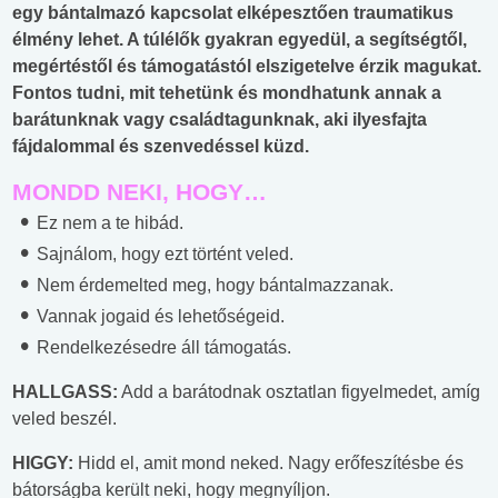
egy bántalmazó kapcsolat elképesztően traumatikus
élmény lehet. A túlélők gyakran egyedül, a segítségtől,
megértéstől és támogatástól elszigetelve érzik magukat.
Fontos tudni, mit tehetünk és mondhatunk annak a
barátunknak vagy családtagunknak, aki ilyesfajta
fájdalommal és szenvedéssel küzd.
MONDD NEKI, HOGY…
Ez nem a te hibád.
Sajnálom, hogy ezt történt veled.
Nem érdemelted meg, hogy bántalmazzanak.
Vannak jogaid és lehetőségeid.
Rendelkezésedre áll támogatás.
HALLGASS:
Add a barátodnak osztatlan figyelmedet, amíg
veled beszél.
HIGGY:
Hidd el, amit mond neked. Nagy erőfeszítésbe és
bátorságba került neki, hogy megnyíljon.