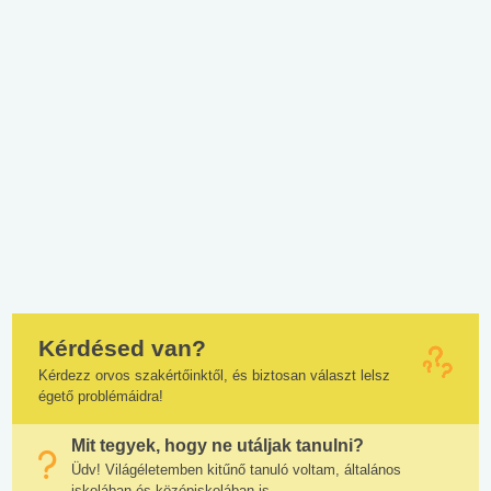
Kérdésed van?
Kérdezz orvos szakértőinktől, és biztosan választ lelsz
égető problémáidra!
Mit tegyek, hogy ne utáljak tanulni?
Üdv! Világéletemben kitűnő tanuló voltam, általános
iskolában és középiskolában is....