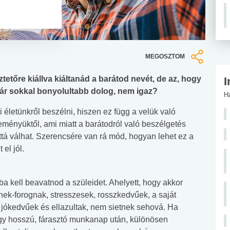
MEGOSZTOM
ztetőre kiállva kiáltanád a barátod nevét, de az, hogy
I
már sokkal bonyolultabb dolog, nem igaz?
H
életünkről beszélni, hiszen ez függ a velük való
eményüktől, ami miatt a barátodról való beszélgetés
ttá válhat. Szerencsére van rá mód, hogyan lehet ez a
el jól.
ba kell beavatnod a szüleidet. Ahelyett, hogy akkor
nek-forognak, stresszesek, rosszkedvűek, a saját
r jókedvűek és ellazultak, nem sietnek sehová. Ha
gy hosszú, fárasztó munkanap után, különösen