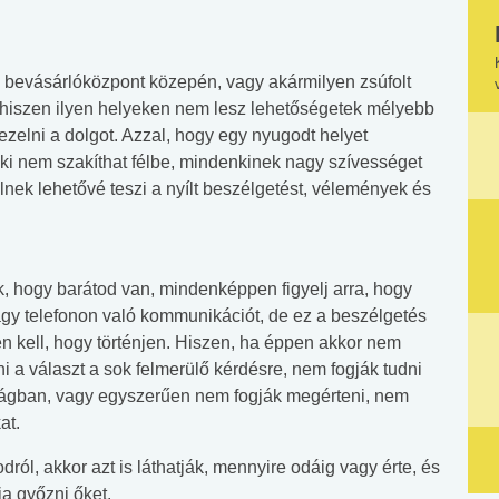
gy bevásárlóközpont közepén, vagy akármilyen zsúfolt
 hiszen ilyen helyeken nem lesz lehetőségetek mélyebb
ezelni a dolgot. Azzal, hogy egy nyugodt helyet
ki nem szakíthat félbe, mindenkinek nagy szívességet
lnek lehetővé teszi a nyílt beszélgetést, vélemények és
, hogy barátod van, mindenképpen figyelj arra, hogy
gy telefonon való kommunikációt, de ez a beszélgetés
kell, hogy történjen. Hiszen, ha éppen akkor nem
i a választ a sok felmerülő kérdésre, nem fogják tudni
sságban, vagy egyszerűen nem fogják megérteni, nem
at.
ról, akkor azt is láthatják, mennyire odáig vagy érte, és
a győzni őket.