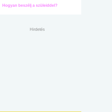
Hogyan beszélj a szüleiddel?
Hirdetés