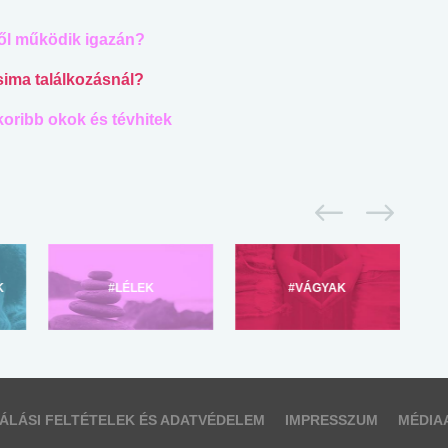
től működik igazán?
 sima találkozásnál?
oribb okok és tévhitek
K
#LÉLEK
#VÁGYAK
ÁLÁSI FELTÉTELEK ÉS ADATVÉDELEM
IMPRESSZUM
MÉDIA