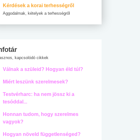
Kérdések a korai terhességről
Aggodalmak, kételyek a terhességről
nfotár
asznos, kapcsolódó cikkek
Válnak a szüleid? Hogyan éld túl?
Miért leszünk szerelmesek?
Testvérharc: ha nem jössz ki a
tesóddal...
Honnan tudom, hogy szerelmes
vagyok?
Hogyan növeld függetlenséged?