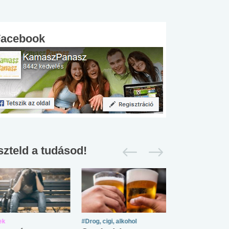
Facebook
szteld a tudásod!
ek
#Drog, cigi, alkohol
#Zöldövezet