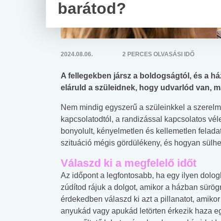
barátod?
2024.08.06.
2 PERCES OLVASÁSI IDŐ
A fellegekben jársz a boldogságtól, és a há
eláruld a szüleidnek, hogy udvarlód van, 
Nem mindig egyszerű a szüleinkkel a szerelmi 
kapcsolatodtól, a randizással kapcsolatos vél
bonyolult, kényelmetlen és kellemetlen felada
szituáció mégis gördülékeny, és hogyan sülhet 
Válaszd ki a megfelelő időt
Az időpont a legfontosabb, ha egy ilyen dolog
zúdítod rájuk a dolgot, amikor a házban sürög
érdekedben válaszd ki azt a pillanatot, amiko
anyukád vagy apukád letörten érkezik haza e