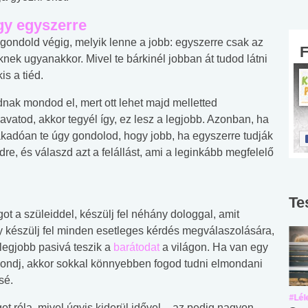
gy egyszerre
 gondold végig, melyik lenne a jobb: egyszerre csak az
ek ugyanakkor. Mivel te bárkinél jobban át tudod látni
is a tiéd.
nak mondod el, mert ott lehet majd melletted
vatod, akkor tegyél így, ez lesz a legjobb. Azonban, ha
akadóan te úgy gondolod, hogy jobb, ha egyszerre tudják
e, és válaszd azt a felállást, ami a leginkább megfelelő
Te
got a szüleiddel, készülj fel néhány dologgal, amit
gy készülj fel minden esetleges kérdés megválaszolására,
legjobb pasivá teszik a
barátodat
a világon. Ha van egy
 mondj, akkor sokkal könnyebben fogod tudni elmondani
sé.
#Suli, munka
#Suli, munka
#Lél
olgot róla, mivel úgyis kiderül idővel – az pedig nagyon