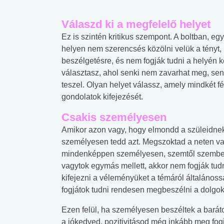
Válaszd ki a megfelelő helyet
Ez is szintén kritikus szempont. A boltban, e
helyen nem szerencsés közölni velük a tényt,
beszélgetésre, és nem fogják tudni a helyén k
választasz, ahol senki nem zavarhat meg, sen
teszel. Olyan helyet válassz, amely mindkét fé
gondolatok kifejezését.
Csakis személyesen
Amikor azon vagy, hogy elmondd a szüleidnek
személyesen tedd azt. Megszoktad a neten va
mindenképpen személyesen, szemtől szemben 
vagytok egymás mellett, akkor nem fogják tudn
kifejezni a véleményüket a témáról általáno
fogjátok tudni rendesen megbeszélni a dolgok
Ezen felül, ha személyesen beszéltek a barátod
a jókedved, pozitivitásod még inkább meg fogj