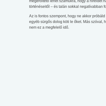
megerőltető lehet számukra, hogy a híreidet 
történéseitől – és talán sokkal negatívabban f
Az is fontos szempont, hogy ne akkor próbál
egyéb sürgős dolog köti le őket. Más szóval, h
nem ez a megfelelő idő.