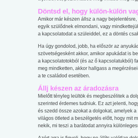
Döntsd el, hogy külön-külön va
Amikor már készen állsz a nagy bejelentésre,
egyik szülődnek elmondani, vagy mindkettejükn
a kapcsolatodat a szüleiddel, ez a döntés csak
Ha úgy gondolod, jobb, ha először az anyukád
szövetségesként akkor, amikor apukádat is bea
a kapcsolatotokból (és az ő kapcsolatukból) f
meg mindketten, akkor hallgass a megérzéseidr
a te családod esetében.
Állj készen az áradozásra
Mielőtt tényleg leültök és megbeszélitek a dol
szerinted érdemes tudniuk. Ez azt jelenti, ho
és szedd össze azokat a dolgokat, amelyek a 
világos ötleted a beszélgetés előtt, hogy mit
nekik, mi teszi a barátodat annyira különleges
 alkohol
#Zöldövezet
#Betegségek
Azért arra is figyelj, hogy ne állíts valótlan d