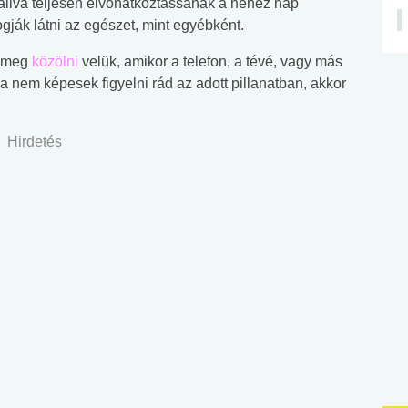
hallva teljesen elvonatkoztassanak a nehéz nap
ogják látni az egészet, mint egyébként.
d meg
közölni
velük, amikor a telefon, a tévé, vagy más
a nem képesek figyelni rád az adott pillanatban, akkor
Hirdetés