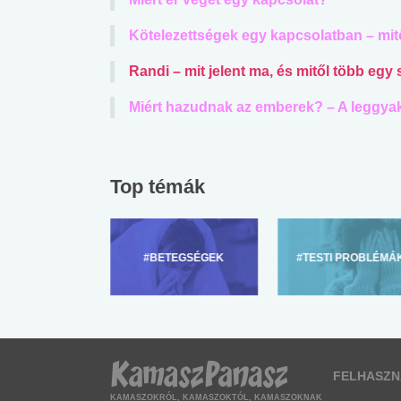
Kötelezettségek egy kapcsolatban – mi
Randi – mit jelent ma, és mitől több egy
Miért hazudnak az emberek? – A leggyak
Top témák
ZÜLŐKNEK
#BETEGSÉGEK
#TESTI PROBLÉMÁ
FELHASZN
KAMASZOKRÓL, KAMASZOKTÓL, KAMASZOKNAK