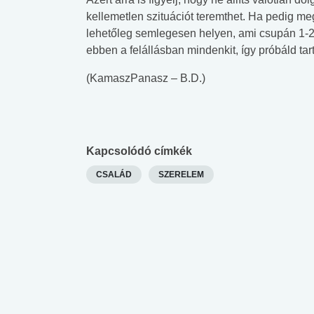
lent az
Mekkora az ökológiai
Elsősegély
kellemetlen szituációt teremthet. Ha pedig meg
lábnyomod?
tudásteszt
lehetőleg semlegesen helyen, ami csupán 1-2 ó
ebben a felállásban mindenkit, így próbáld tar
(KamaszPanasz – B.D.)
Kapcsolódó címkék
CSALÁD
SZERELEM