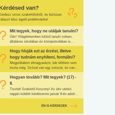
Kérdésed van?
Kérdezz orvos szakértőinktől, és biztosan
választ lelsz égető problémáidra!
Mit tegyek, hogy ne utáljak tanulni?
Üdv! Világéletemben kitűnő tanuló voltam,
általános iskolában és középiskolában is....
Hogy hívják ezt az érzést, illetve
hogy tudnám enyhíteni, formálni?
Megpróbálom elmagyarázni, bár előttem sem
tiszta még. Szóval van egy sorozat, és van...
Hogyan tovább? Mit tegyek? (17) -
II.
Tisztelt Szakértő Asszony! Az óév utolsó
napján küldött kérdésemre január 9-én adott...
ÉN IS KÉRDEZEK