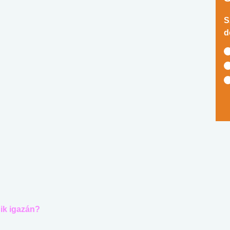
S
d
ik igazán?