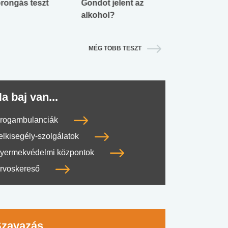
rongás teszt
Gondot jelent az
Mekkora az ö
alkohol?
lábnyomod?
MÉG TÖBB TESZT
a baj van...
rogambulanciák
elkisegély-szolgálatok
yermekvédelmi központok
rvoskereső
Szavazás