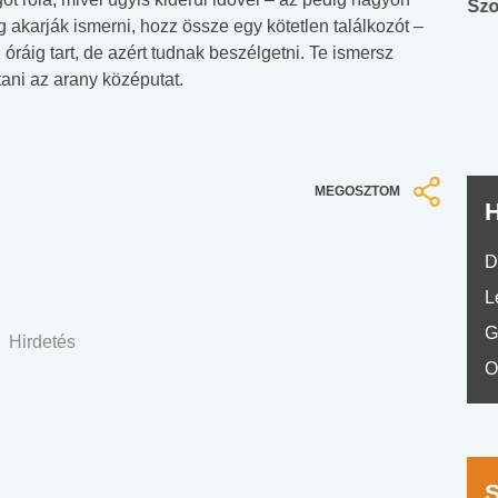
Angol középfokú
Internet-függőség
Szo
 akarják ismerni, hozz össze egy kötetlen találkozót –
nyelvvizsga teszt -
teszt
ráig tart, de azért tudnak beszélgetni. Te ismersz
No.42
tani az arany középutat.
MEGOSZTOM
H
D
L
G
Hirdetés
O