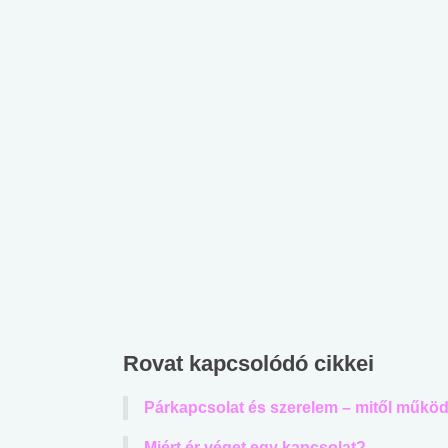
Rovat kapcsolódó cikkei
Párkapcsolat és szerelem – mitől működ
Miért ér véget egy kapcsolat?